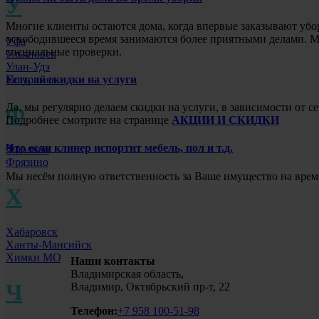
У
Многие клиенты остаются дома, когда впервые заказывают убо
освободившееся время занимаются более приятными делами. Мы
Уфа
специальные проверки.
Ульяновск
Улан-Удэ
Есть ли скидки на услуги
Уссурийск
Да, мы регулярно делаем скидки на услуги, в зависимости от
Ф
Подробнее смотрите на странице
АКЦИИ И СКИДКИ
Что если клинер испортит мебель, пол и т.д.
Фролово
Фрязино
Мы несём полную ответственность за Ваше имущество на врем
Х
Хабаровск
Ханты-Мансийск
Химки МО
Наши контакты
Владимирская область,
Ч
Владимир, Октябрьский пр-т, 22
Телефон:
+7 958 100-51-98