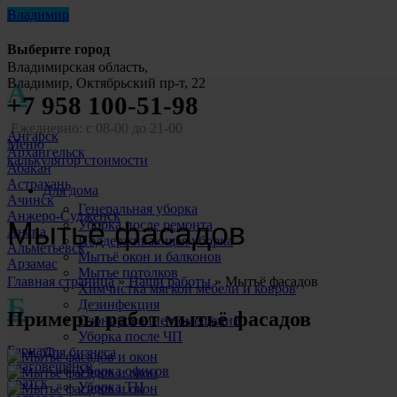
Владимир
Выберите город
Владимирская область,
Владимир, Октябрьский пр-т, 22
А
+7 958 100-51-98
Ежедневно: с 08-00 до 21-00
Ангарск
Меню
Архангельск
калькулятор стоимости
Абакан
Астрахань
Для дома
Ачинск
Генеральная уборка
Анжеро-Судженск
Мытьё фасадов
Уборка после ремонта
Анапа
Поддерживающая уборка
Альметьевск
Мытьё окон и балконов
Арзамас
Мытье потолков
Главная страница
»
Наши работы
»
Мытьё фасадов
Химчистка мягкой мебели и ковров
Б
Дезинфекция
Примеры работ мытьё фасадов
Озонирование помещений
Уборка после ЧП
Барнаул
Для бизнеса
Благовещенск
Уборка офисов
Братск
Уборка ТЦ