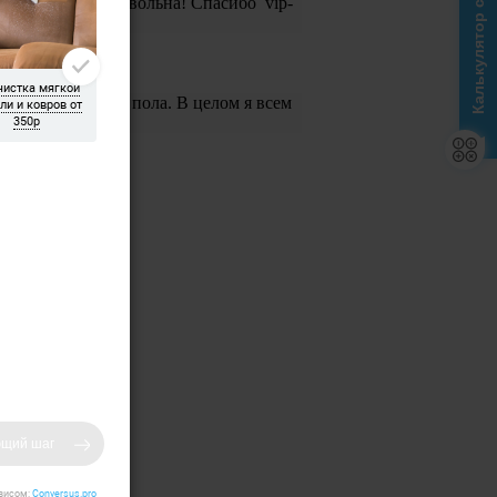
Калькулятор стоимости
мыли. Я очень довольна! Спасибо vip-
или шпаклевку с пола. В целом я всем