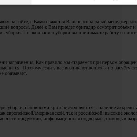
аявку на сайте, с Вами свяжется Ваш персональный менеджер ко
икшие вопросы. Далее к Вам приедет бригадир осмотрит объект и 
ния уборки. По окончанию уборки вы принимаете работу и вносит
ени загрязнения. Как правило мы стараемся при первом обращени
изменится. Поэтому если у вас возникают вопросы по расчёту с
не обязывает.
для уборки, основными критериям являются: - наличие аккредит
как европейской/американской, так и российской; высокие эколо
опасности продукции; информационная поддержка, помощь в раз
.