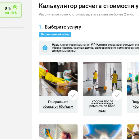
а уборку приехала бригада из трёх девушек. Если не ошибаюсь Е
Друг другу не мешают, всем довольна! Спасибо)
й, но потом оценили свои возможности и масштаб работ и решил