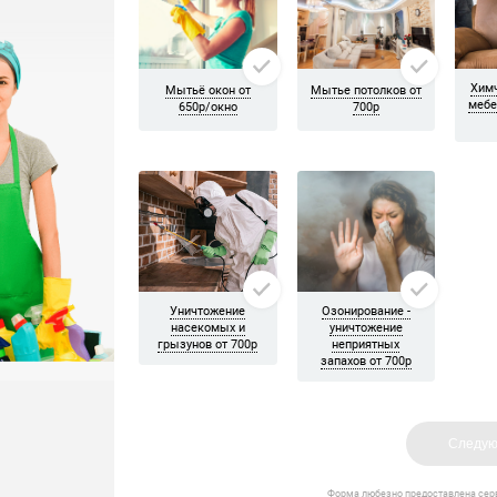
проемах между плитами убрали. И конечно же панорамные окна по
альную уборку. Ребята убрали всю пыль, помыли розетки, отчист