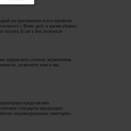
торый на протяжении всего времени
согласует с Вами дату и время уборки,
е оплату. Если у Вас возникли
и определить степень загрязнения,
тоимости, позвоните нам и мы
ации/права представлять
гические стандарты продукции;
работке индивидуальных санитарно-