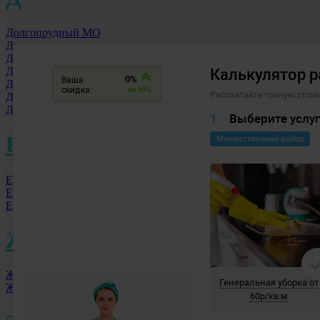
Долгопрудный МО
Дзержинск
Дмитровоград
Дербент
Домодедово
Дубна
Донской
Е
Екатеринбург
Елец
Ессентуки
Ж
Железногорск
Жуковский