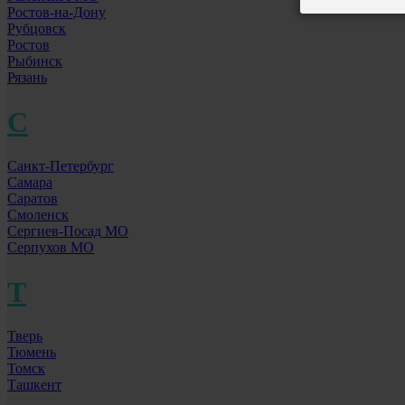
Ростов-на-Дону
Рубцовск
Ростов
Рыбинск
Рязань
С
Санкт-Петербург
Самара
Саратов
Смоленск
Сергиев-Посад МО
Серпухов МО
Т
Тверь
Тюмень
Томск
Ташкент