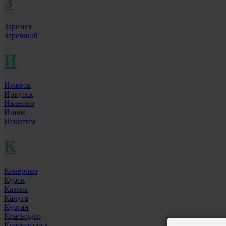
З
Заринск
Заречный
И
Ижевск
Иркутск
Иваново
Ишим
Искитим
К
Кемерово
Курск
Казань
Калуга
Курган
Краснодар
Красногорск