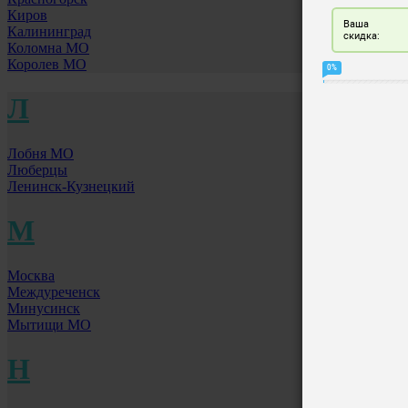
Киров
Калининград
Коломна МО
Королев МО
Л
Лобня МО
Люберцы
Ленинск-Кузнецкий
М
Москва
Междуреченск
Минусинск
Мытищи МО
Н