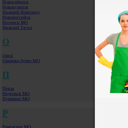
Новосибирск
Новокузнецк
Нижний Новгород
Новороссийск
Ногинск МО
Нижний Тагил
О
Омск
Орехово-Зуево МО
П
Пенза
Подольск МО
Пушкино МО
Р
Раменское МО