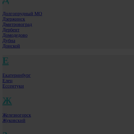
Долгопрудный МО
Дзержинск
Дмитровоград
Дербент
Домодедово
Дубна
Донской
Е
Екатеринбург
Елец
Ессентуки
Ж
Железногорск
Жуковский