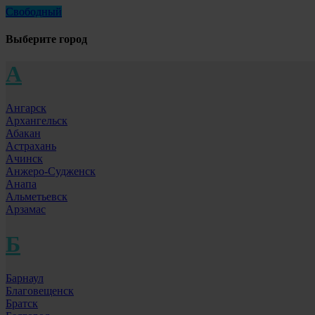
Свободный
Выберите город
А
Ангарск
Архангельск
Абакан
Астрахань
Ачинск
Анжеро-Судженск
Анапа
Альметьевск
Арзамас
Б
Барнаул
Благовещенск
Братск