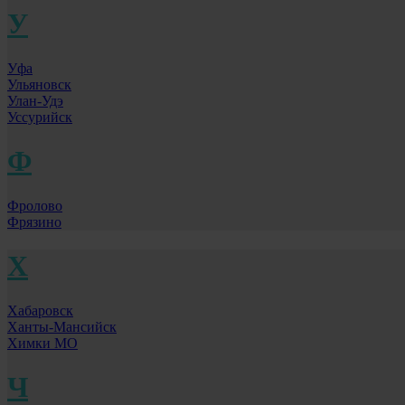
У
Уфа
Ульяновск
Улан-Удэ
Уссурийск
Ф
Фролово
Фрязино
Х
Хабаровск
Ханты-Мансийск
Химки МО
Ч