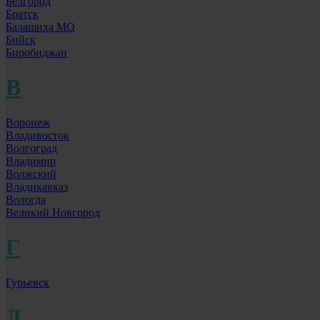
Белгород
Братск
Балашиха МО
Бийск
Биробиджан
В
Воронеж
Владивосток
Волгоград
Владимир
Волжский
Владикавказ
Вологда
Великий Новгород
Г
Гурьевск
Д