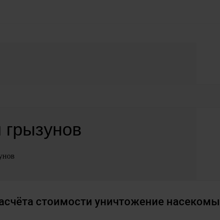
 грызунов
унов