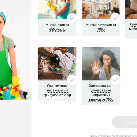
уборку приехала бригада из трёх девушек. Если не ошибаюсь Еле
Друг другу не мешают, всем довольна! Спасибо)