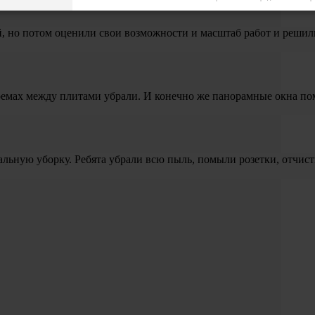
й, но потом оценили свои возможности и масштаб работ и решил
проемах между плитами убрали. И конечно же панорамные окна по
альную уборку. Ребята убрали всю пыль, помыли розетки, отчист