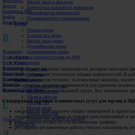
Белгород
Мытьё окон и фасадов
Братск
Химчистка коврового покрытия
Балашиха МО
Дезинфекция помещений
Бийск
Промышленное озонирование
Биробиджан
Цены
Уборка цены
В
Химчистка цены
Мытьё окон цены
Дезинфекция цены
Воронеж
Озонирование цены
Владивосток
Акции и скидки
сегодня до 40%
Волгоград
О компании
Владимир
Вакансии
В штате работают опытные специалисты, которые ежегодно пр
Волжский
Отзывы
Они строго соблюдают технологии уборки поверхностей. В ра
Владикавказ
Наши работы
и специализированную технику: поломоечные машины, пылесо
Вологда
Моющие средства, которые применяются для удаления загрязне
Генеральная уборка
Великий Новгород
безопасны для людей и окружающей среды. Все химические пр
После ремонта
Уборка офисов
Стандартный перечень клининговых услуг для юрлиц в Щё
Г
Уборка ТЦ
Мытьё окон
ежедневную комплексную уборку помещений и прилегаю
Мытьё фасадов
поддерживающая уборка (в течение дня) помещений и п
Химчистка мебели и ковров
Гурьевск
генеральную уборку по согласованному графику;
Контакты
регулярные регламентные работы (чистка эскалаторов, ро
Д