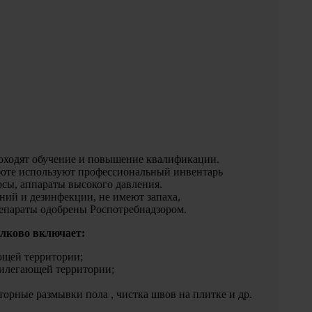
оходят обучение и повышение квалификации.
боте используют профессиональный инвентарь
сы, аппараты высокого давления.
ний и дезинфекции, не имеют запаха,
епараты одобрены Роспотребнадзором.
лково включает:
щей территории;
рилегающей территории;
торные размывки пола , чистка швов на плитке и др.