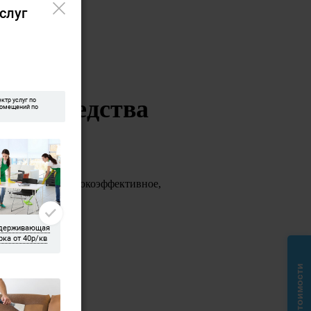
е и средства
ьзуем только высокоэффективное,