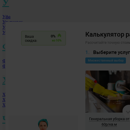
У
Уфа
Ульяновск
Улан-Удэ
Уссурийск
Ф
Фролово
Фрязино
Х
Хабаровск
Ханты-Мансийск
Химки МО
Ч