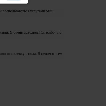
и воспользоваться услугами этой
мыли. Я очень довольна! Спасибо vip-
или шпаклевку с пола. В целом я всем