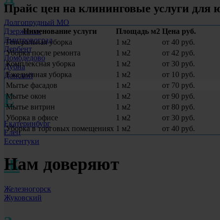
Прайс цен на клининговые услуги для
Долгопрудный МО
Дзержинск
Нименование услуги
Площадь м2
Цена руб.
Дмитровоград
Генеральная уборка
1 м2
от 40 руб.
Дербент
Уборка после ремонта
1 м2
от 42 руб.
Домодедово
Комплексная уборка
1 м2
от 30 руб.
Дубна
Ежедневная уборка
1 м2
от 10 руб.
Донской
Мытье фасадов
1 м2
от 70 руб.
Е
Мытье окон
1 м2
от 90 руб.
Мытье витрин
1 м2
от 80 руб.
Уборка в офисе
1 м2
от 30 руб.
Екатеринбург
Уборка в торговых помещениях
1 м2
от 40 руб.
Елец
Ессентуки
Нам доверяют
Ж
Железногорск
Жуковский