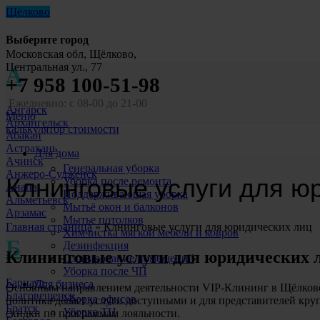
Щёлково
Выберите город
Московская обл, Щёлково,
Центральная ул., 77
А
+7 958 100-51-98
Ежедневно: с 08-00 до 21-00
Ангарск
Меню
Архангельск
калькулятор стоимости
Абакан
Астрахань
Для дома
Ачинск
Генеральная уборка
Анжеро-Судженск
Клнинговые услуги для ю
Уборка после ремонта
Анапа
Поддерживающая уборка
Альметьевск
Мытьё окон и балконов
Арзамас
Мытье потолков
Главная страница
»
Клнинговые услуги для юридических лиц
Химчистка мягкой мебели и ковров
Б
Дезинфекция
Клининговые услуги для юридических 
Озонирование помещений
Уборка после ЧП
Барнаул
Для бизнеса
Основным направлением деятельности VIP-Клининг в Щёлково 
Благовещенск
Уборка офисов
политика делает услуги доступными и для представителей кр
Братск
Уборка ТЦ
скидки по программам лояльности.