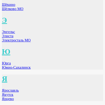
Щёкино
Щёлково МО
Э
Энгельс
Элиста
Электросталь МО
Ю
Юрга
Южно-Сахалинск
Я
Ярославль
Якутск
Ярцево