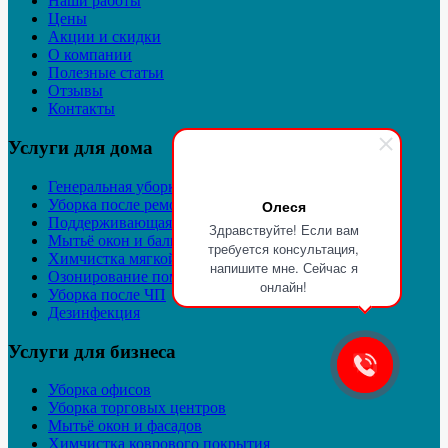
Наши работы
Цены
Акции и скидки
О компании
Полезные статьи
Отзывы
Контакты
Услуги для дома
Генеральная уборка
Уборка после ремонта
Олеся
Поддерживающая уборка
Здравствуйте! Если вам
Мытьё окон и балконов
требуется консультация,
Химчистка мягкой мебели и ковров
напишите мне. Сейчас я
Озонирование помещений
онлайн!
Уборка после ЧП
Дезинфекция
Услуги для бизнеса
Уборка офисов
Уборка торговых центров
Мытьё окон и фасадов
Химчистка коврового покрытия