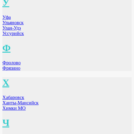
У
Уфа
Ульяновск
Улан-Удэ
Уссурийск
Ф
Фролово
Фрязино
Х
Хабаровск
Ханты-Мансийск
Химки МО
Ч