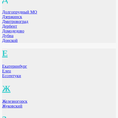
Долгопрудный МО
Дзержинск
Дмитровоград
Дербент
Домодедово
Дубна
Донской
Е
Екатеринбург
Елец
Ессентуки
Ж
Железногорск
Жуковский