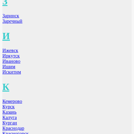
З
Заринск
Заречный
И
Ижевск
Иркутск
Иваново
Ишим
Искитим
К
Кемерово
Курск
Казань
Калуга
Курган
Краснодар
Красногорск