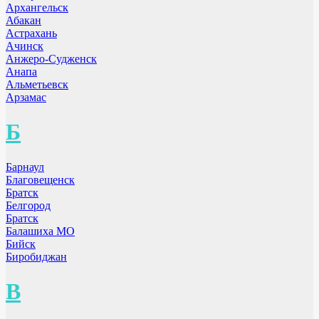
Архангельск
Абакан
Астрахань
Ачинск
Анжеро-Судженск
Анапа
Альметьевск
Арзамас
Б
Барнаул
Благовещенск
Братск
Белгород
Братск
Балашиха МО
Бийск
Биробиджан
В