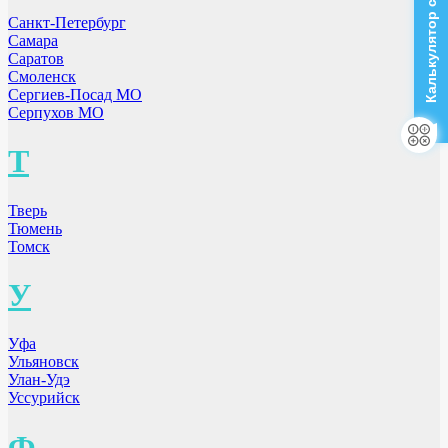
Калькулятор стоимости
Санкт-Петербург
Самара
Саратов
Смоленск
Сергиев-Посад МО
Серпухов МО
Т
Тверь
Тюмень
Томск
У
Уфа
Ульяновск
Улан-Удэ
Уссурийск
Ф