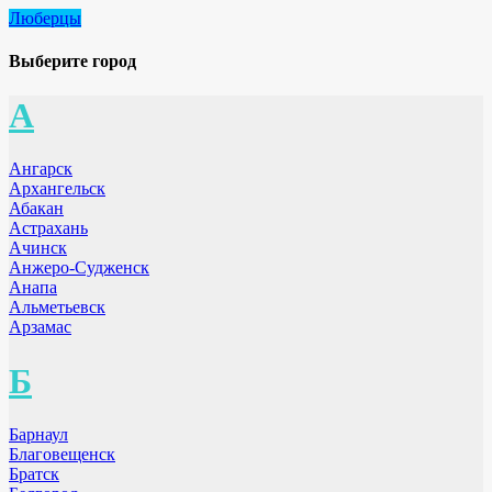
Люберцы
Выберите город
А
Ангарск
Архангельск
Абакан
Астрахань
Ачинск
Анжеро-Судженск
Анапа
Альметьевск
Арзамас
Б
Барнаул
Благовещенск
Братск