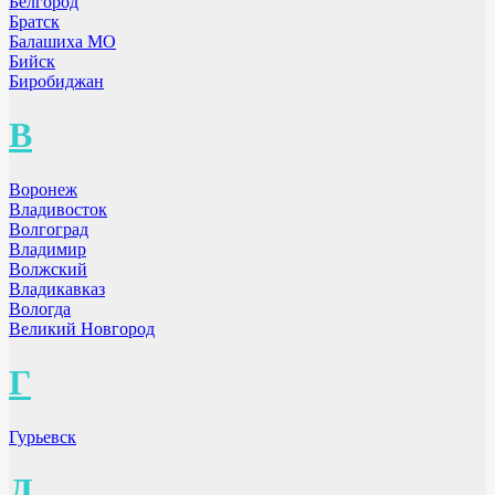
Белгород
Братск
Балашиха МО
Бийск
Биробиджан
В
Воронеж
Владивосток
Волгоград
Владимир
Волжский
Владикавказ
Вологда
Великий Новгород
Г
Гурьевск
Д