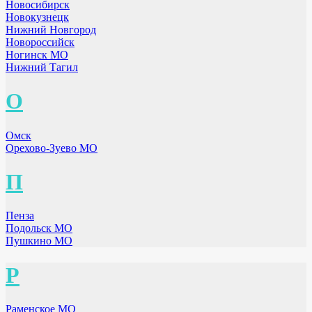
Новосибирск
Новокузнецк
Нижний Новгород
Новороссийск
Ногинск МО
Нижний Тагил
О
Омск
Орехово-Зуево МО
П
Пенза
Подольск МО
Пушкино МО
Р
Раменское МО