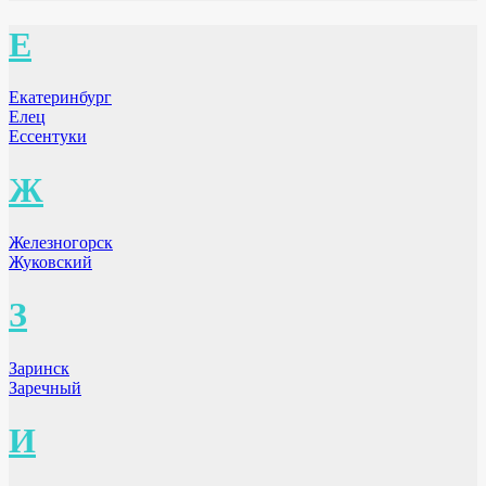
Е
Екатеринбург
Елец
Ессентуки
Ж
Железногорск
Жуковский
З
Заринск
Заречный
И