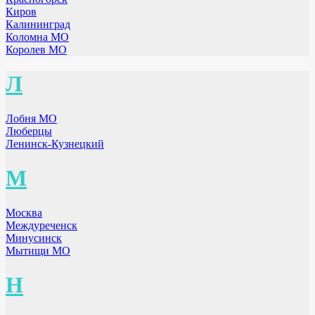
Киров
Калининград
Коломна МО
Королев МО
Л
Лобня МО
Люберцы
Ленинск-Кузнецкий
М
Москва
Междуреченск
Минусинск
Мытищи МО
Н