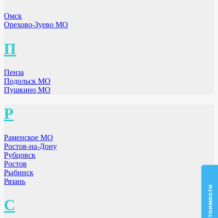
Омск
Орехово-Зуево МО
П
Пенза
Подольск МО
Пушкино МО
Р
Раменское МО
Ростов-на-Дону
Рубцовск
Ростов
Рыбинск
Рязань
С