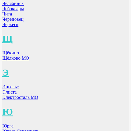
Челябинск
Чебоксары
Чита
Череповец
Черкеск
Щ
Щёкино
Щёлково МО
Э
Энгельс
Элиста
Электросталь МО
Ю
Юрга