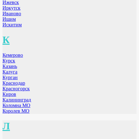
Ижевск
Иркутск
Иваново
Ишим
Искитим
К
Кемерово
Курск
Казань
Калуга
Курган
Краснодар
Красногорск
Киров
Калининград
Коломна МО
Королев МО
Л