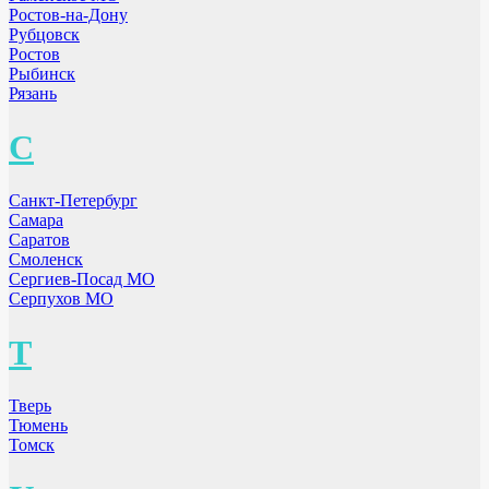
Ростов-на-Дону
Рубцовск
Ростов
Рыбинск
Рязань
С
Санкт-Петербург
Самара
Саратов
Смоленск
Сергиев-Посад МО
Серпухов МО
Т
Тверь
Тюмень
Томск