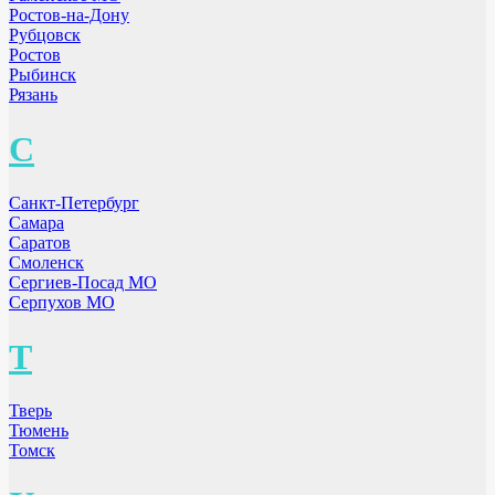
Ростов-на-Дону
Рубцовск
Ростов
Рыбинск
Рязань
С
Санкт-Петербург
Самара
Саратов
Смоленск
Сергиев-Посад МО
Серпухов МО
Т
Тверь
Тюмень
Томск