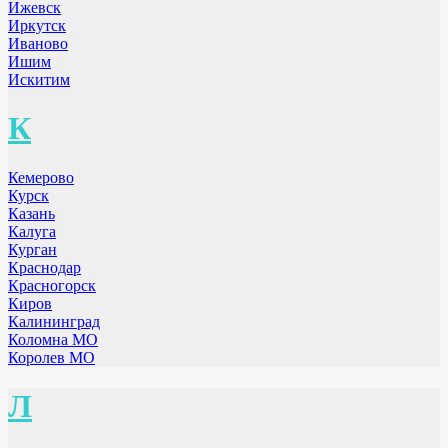
Ижевск
Иркутск
Иваново
Ишим
Искитим
К
Кемерово
Курск
Казань
Калуга
Курган
Краснодар
Красногорск
Киров
Калининград
Коломна МО
Королев МО
Л