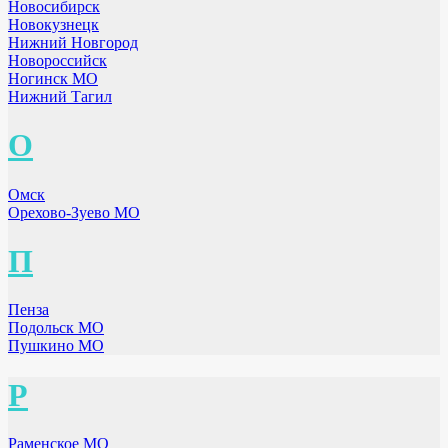
Новосибирск
Новокузнецк
Нижний Новгород
Новороссийск
Ногинск МО
Нижний Тагил
О
Омск
Орехово-Зуево МО
П
Пенза
Подольск МО
Пушкино МО
Р
Раменское МО