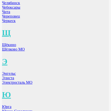
Челябинск
Чебоксары
Чита
Череповец
Черкеск
Щ
Щёкино
Щёлково МО
Э
Энгельс
Элиста
Электросталь МО
Ю
Юрга