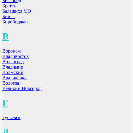
Белгород
Братск
Балашиха МО
Бийск
Биробиджан
В
Воронеж
Владивосток
Волгоград
Владимир
Волжский
Владикавказ
Вологда
Великий Новгород
Г
Гурьевск
Д