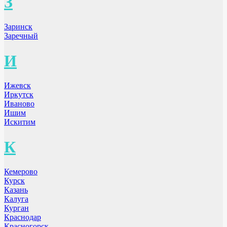
З
Заринск
Заречный
И
Ижевск
Иркутск
Иваново
Ишим
Искитим
К
Кемерово
Курск
Казань
Калуга
Курган
Краснодар
Красногорск