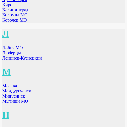
Киров
Калининград
Коломна МО
Королев МО
Л
Лобня МО
Люберцы
Ленинск-Кузнецкий
М
Москва
Междуреченск
Минусинск
Мытищи МО
Н