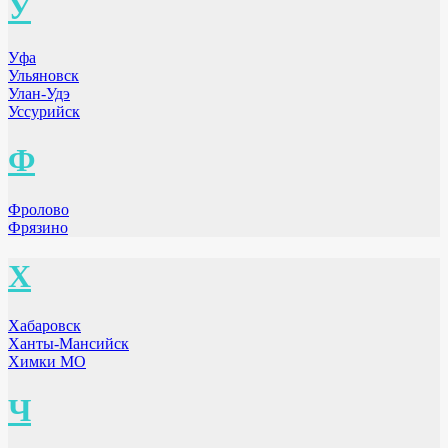
У
Уфа
Ульяновск
Улан-Удэ
Уссурийск
Ф
Фролово
Фрязино
Х
Хабаровск
Ханты-Мансийск
Химки МО
Ч