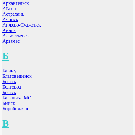
Архангельск
Абакан
Астрахань
Ачинск
Анжеро-Судженск
Анапа
Альметьевск
Арзамас
Б
Барнаул
Благовещенск
Братск
Белгород
Братск
Балашиха МО
Бийск
Биробиджан
В