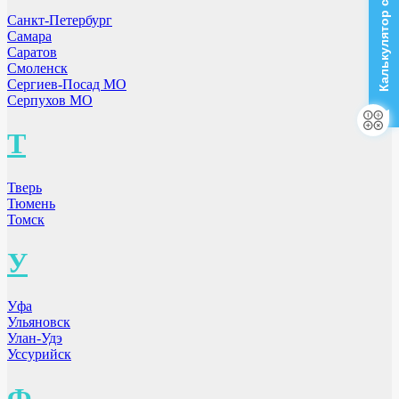
Калькулятор стоимости
Санкт-Петербург
Самара
Саратов
Смоленск
Сергиев-Посад МО
Серпухов МО
Т
Тверь
Тюмень
Томск
У
Уфа
Ульяновск
Улан-Удэ
Уссурийск
Ф