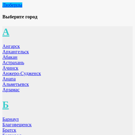
Люберцы
Выберите город
А
Ангарск
Архангельск
Абакан
Астрахань
Ачинск
Анжеро-Судженск
Анапа
Альметьевск
Арзамас
Б
Барнаул
Благовещенск
Братск