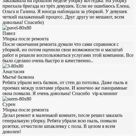
Заказывала на прошлой неделе уборку коттеджа. На уборку
приехала бригада из трёх девушек. Если не ошибаюсь Елена,
Ольга и Галина. Я иногда наблюдала за уборкой. У девушек
четкий налаженный процесс. Друг другу не мешают, всем
довольна! Спасибо)
Павел
Уборка после ремонта
После окончания ремонта думали что сами справимся с
уборкой, но потом оценили свои возможности и масштаб
работ и решили воспользоваться услугами этой компании. Все
было сделано очень быстро и качественно..
Анастасия
Мытьё балкона
Ребята убрали весь балкон, от стен до потолка. Даже пыль в
проемах между плитами убрали. И конечно же панорамные
окна помыли. Я очень довольна! Спасибо vip-клининг
Сурен
Уборка после ремонта
Делал ремонт в маленькой комнате, после решил заказать
генеральную уборку. Ребята убрали всю пыль, помыли
розетки, отчистили шпаклевку с пола. В целом я всем
доволен!