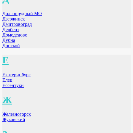
Долгопрудный МО
Дзержинск
Дмитровоград
Дербент
Домодедово
Дубна
Донской
Е
Екатеринбург
Елец
Ессентуки
Ж
Железногорск
Жуковский