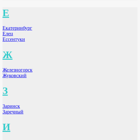
Е
Екатеринбург
Елец
Ессентуки
Ж
Железногорск
Жуковский
З
Заринск
Заречный
И