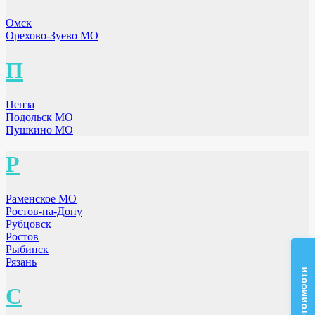
Омск
Орехово-Зуево МО
П
Пенза
Подольск МО
Пушкино МО
Р
Раменское МО
Ростов-на-Дону
Рубцовск
Ростов
Рыбинск
Рязань
С