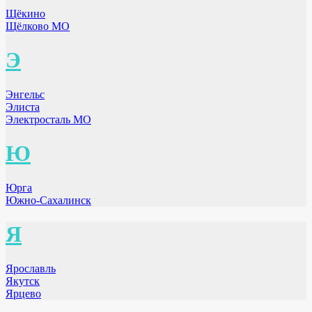
Щёкино
Щёлково МО
Э
Энгельс
Элиста
Электросталь МО
Ю
Юрга
Южно-Сахалинск
Я
Ярославль
Якутск
Ярцево