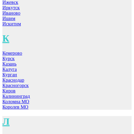
Ижевск
Иркутск
Иваново
Ишим
Искитим
К
Кемерово
Курск
Казань
Калуга
Курган
Краснодар
Красногорск
Киров
Калининград
Коломна МО
Королев МО
Л