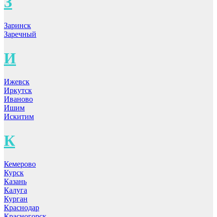
З
Заринск
Заречный
И
Ижевск
Иркутск
Иваново
Ишим
Искитим
К
Кемерово
Курск
Казань
Калуга
Курган
Краснодар
Красногорск