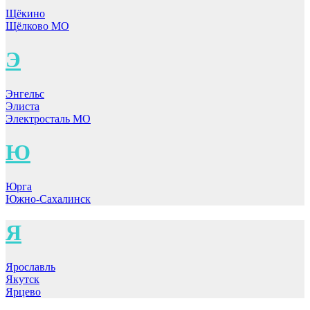
Щёкино
Щёлково МО
Э
Энгельс
Элиста
Электросталь МО
Ю
Юрга
Южно-Сахалинск
Я
Ярославль
Якутск
Ярцево