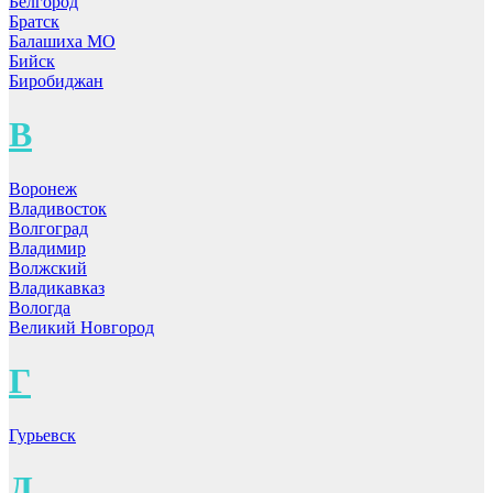
Белгород
Братск
Балашиха МО
Бийск
Биробиджан
В
Воронеж
Владивосток
Волгоград
Владимир
Волжский
Владикавказ
Вологда
Великий Новгород
Г
Гурьевск
Д