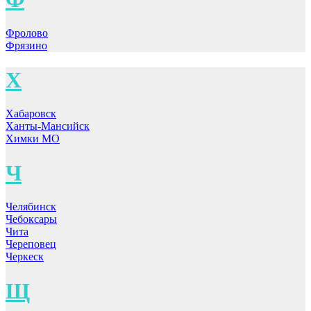
Фролово
Фрязино
Х
Хабаровск
Ханты-Мансийск
Химки МО
Ч
Челябинск
Чебоксары
Чита
Череповец
Черкеск
Щ