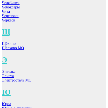
Челябинск
Чебоксары
Чита
Череповец
Черкеск
Щ
Щёкино
Щёлково МО
Э
Энгельс
Элиста
Электросталь МО
Ю
Юрга