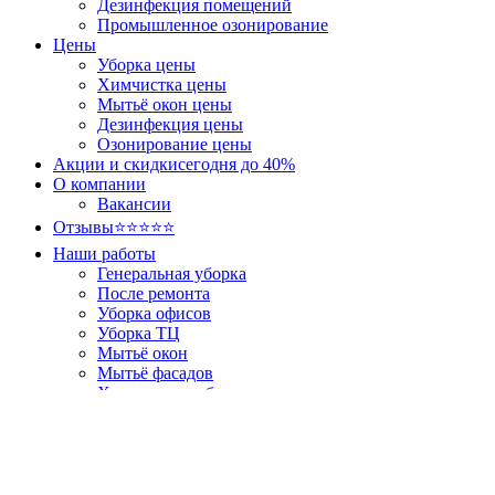
Дезинфекция помещений
Промышленное озонирование
Цены
Уборка цены
Химчистка цены
Мытьё окон цены
Дезинфекция цены
Озонирование цены
Акции и скидки
сегодня до 40%
О компании
Вакансии
Отзывы
⭐⭐⭐⭐⭐
Наши работы
Генеральная уборка
После ремонта
Уборка офисов
Уборка ТЦ
Мытьё окон
Мытьё фасадов
Химчистка мебели и ковров
Контакты
Краснодарский край, г. Краснодар,
ул. Коммунаров, 65, офис 201
+7 958 100-51-98