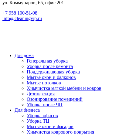
ул. Коммунаров, 65, офис 201
+7 958 100-51-98
info@cleaningvip.ru
"VIP-Клининг" Клининговая компания.
Все права защищены. используя
информацию с сайта ссылка на источник обязательна.
Администратор
info@cleaningvip.ru
Сайт не является публичной офертой.
Для дома
Генеральная уборка
Уборка после ремонта
Поддерживающая уборка
Мытьё окон и балконов
Мытье потолков
Химчистка мягкой мебели и ковров
Дезинфекция
Озонирование помещений
Уборка после ЧП
Для бизнеса
Уборка офисов
Уборка ТЦ
Мытьё окон и фасадов
Химчистка коврового покрытия