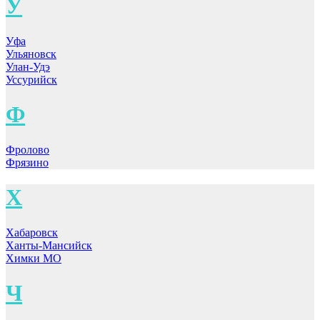
У
Уфа
Ульяновск
Улан-Удэ
Уссурийск
Ф
Фролово
Фрязино
Х
Хабаровск
Ханты-Мансийск
Химки МО
Ч