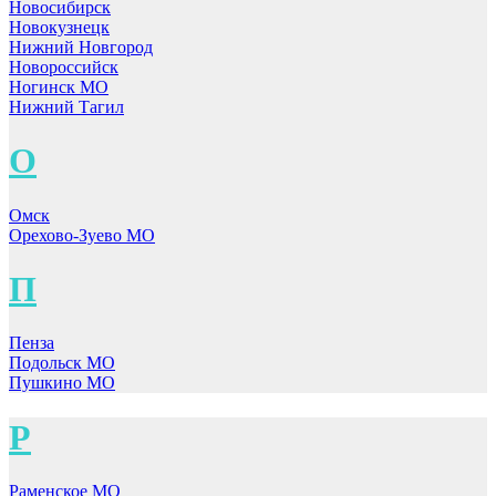
Новосибирск
Новокузнецк
Нижний Новгород
Новороссийск
Ногинск МО
Нижний Тагил
О
Омск
Орехово-Зуево МО
П
Пенза
Подольск МО
Пушкино МО
Р
Раменское МО