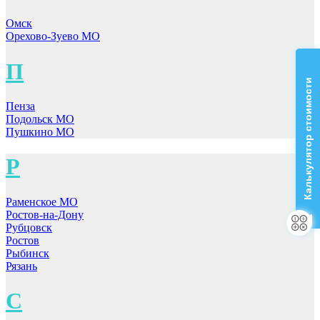
Омск
Орехово-Зуево МО
П
Калькулятор стоимости
Пенза
Подольск МО
Пушкино МО
Р
Раменское МО
Ростов-на-Дону
Рубцовск
Ростов
Рыбинск
Рязань
С