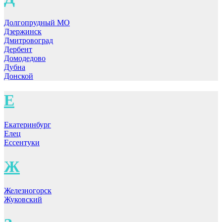
Долгопрудный МО
Дзержинск
Дмитровоград
Дербент
Домодедово
Дубна
Донской
Е
Екатеринбург
Елец
Ессентуки
Ж
Железногорск
Жуковский