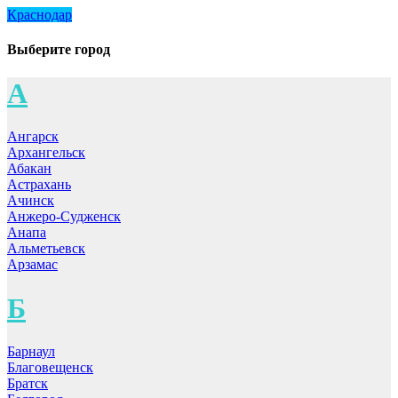
Краснодар
Выберите город
А
Ангарск
Архангельск
Абакан
Астрахань
Ачинск
Анжеро-Судженск
Анапа
Альметьевск
Арзамас
Б
Барнаул
Благовещенск
Братск