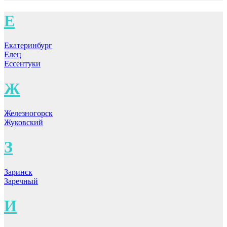
Е
Екатеринбург
Елец
Ессентуки
Ж
Железногорск
Жуковский
З
Заринск
Заречный
И