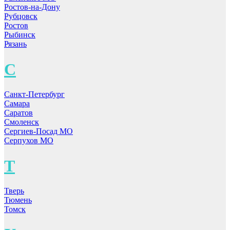
Ростов-на-Дону
Рубцовск
Ростов
Рыбинск
Рязань
С
Санкт-Петербург
Самара
Саратов
Смоленск
Сергиев-Посад МО
Серпухов МО
Т
Тверь
Тюмень
Томск