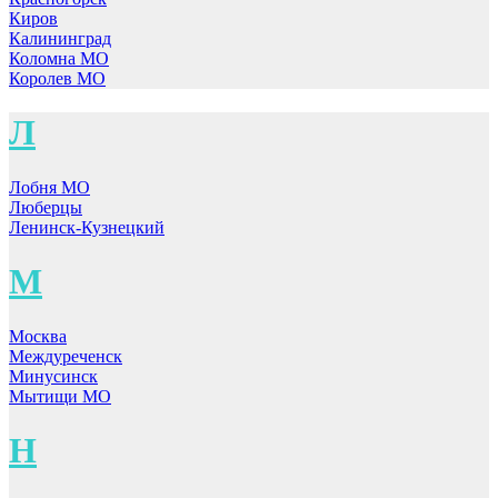
Киров
Калининград
Коломна МО
Королев МО
Л
Лобня МО
Люберцы
Ленинск-Кузнецкий
М
Москва
Междуреченск
Минусинск
Мытищи МО
Н