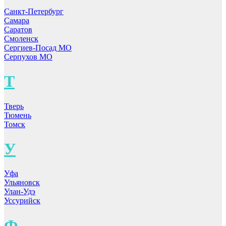
Санкт-Петербург
Самара
Саратов
Смоленск
Сергиев-Посад МО
Серпухов МО
Т
Тверь
Тюмень
Томск
У
Уфа
Ульяновск
Улан-Удэ
Уссурийск
Ф