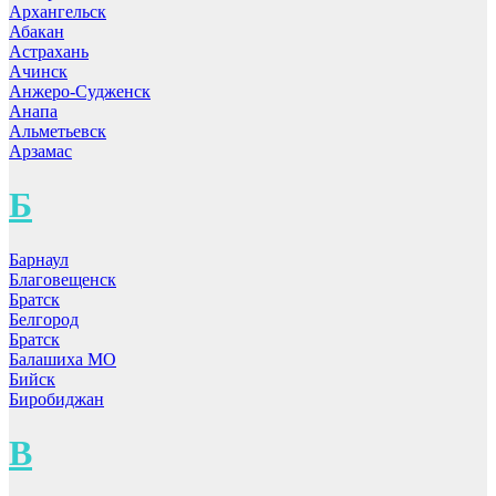
Архангельск
Абакан
Астрахань
Ачинск
Анжеро-Судженск
Анапа
Альметьевск
Арзамас
Б
Барнаул
Благовещенск
Братск
Белгород
Братск
Балашиха МО
Бийск
Биробиджан
В