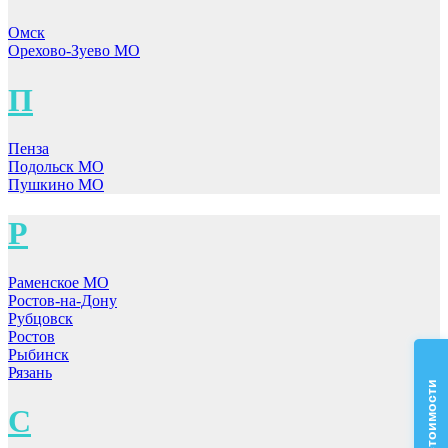
Омск
Орехово-Зуево МО
П
Пенза
Подольск МО
Пушкино МО
Р
Раменское МО
Ростов-на-Дону
Рубцовск
Ростов
Рыбинск
Рязань
С