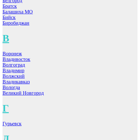
Белгород
Братск
Балашиха МО
Бийск
Биробиджан
В
Воронеж
Владивосток
Волгоград
Владимир
Волжский
Владикавказ
Вологда
Великий Новгород
Г
Гурьевск
Д