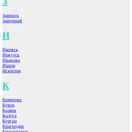
З
Заринск
Заречный
И
Ижевск
Иркутск
Иваново
Ишим
Искитим
К
Кемерово
Курск
Казань
Калуга
Курган
Краснодар
Красногорск