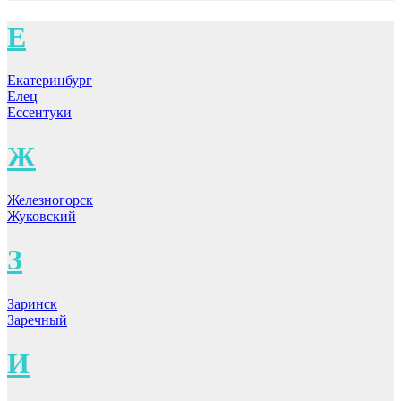
Е
Екатеринбург
Елец
Ессентуки
Ж
Железногорск
Жуковский
З
Заринск
Заречный
И