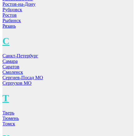
Ростов-на-Дону
Рубцовск
Ростов
Рыбинск
Рязань
С
Санкт-Петербург
Самара
Саратов
Смоленск
Сергиев-Посад МО
Серпухов МО
Т
Тверь
Тюмень
Томск