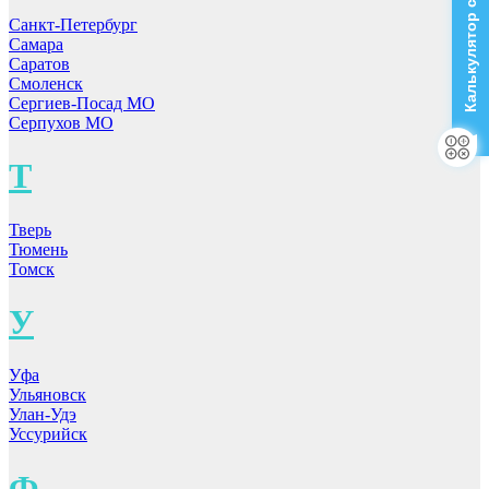
Калькулятор стоимости
Санкт-Петербург
Самара
Саратов
Смоленск
Сергиев-Посад МО
Серпухов МО
Т
Тверь
Тюмень
Томск
У
Уфа
Ульяновск
Улан-Удэ
Уссурийск
Ф