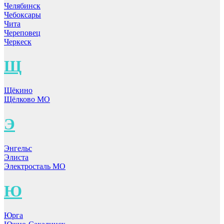
Челябинск
Чебоксары
Чита
Череповец
Черкеск
Щ
Щёкино
Щёлково МО
Э
Энгельс
Элиста
Электросталь МО
Ю
Юрга