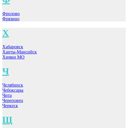
Фролово
Фрязино
Х
Хабаровск
Ханты-Мансийск
Химки МО
Ч
Челябинск
Чебоксары
Чита
Череповец
Черкеск
Щ