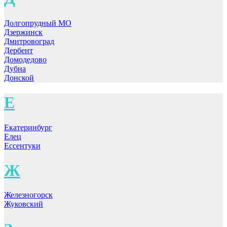
Долгопрудный МО
Дзержинск
Дмитровоград
Дербент
Домодедово
Дубна
Донской
Е
Екатеринбург
Елец
Ессентуки
Ж
Железногорск
Жуковский