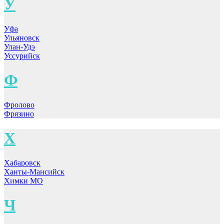
У
Уфа
Ульяновск
Улан-Удэ
Уссурийск
Ф
Фролово
Фрязино
Х
Хабаровск
Ханты-Мансийск
Химки МО
Ч