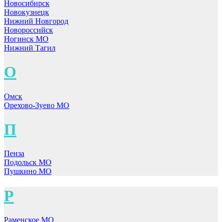
Новосибирск
Новокузнецк
Нижний Новгород
Новороссийск
Ногинск МО
Нижний Тагил
О
Омск
Орехово-Зуево МО
П
Пенза
Подольск МО
Пушкино МО
Р
Раменское МО