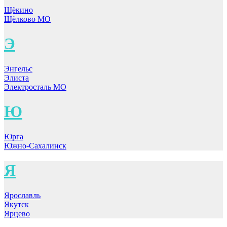
Щёкино
Щёлково МО
Э
Энгельс
Элиста
Электросталь МО
Ю
Юрга
Южно-Сахалинск
Я
Ярославль
Якутск
Ярцево