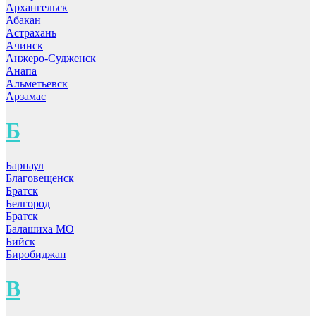
Архангельск
Абакан
Астрахань
Ачинск
Анжеро-Судженск
Анапа
Альметьевск
Арзамас
Б
Барнаул
Благовещенск
Братск
Белгород
Братск
Балашиха МО
Бийск
Биробиджан
В