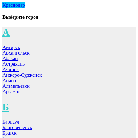
Краснодар
Выберите город
А
Ангарск
Архангельск
Абакан
Астрахань
Ачинск
Анжеро-Судженск
Анапа
Альметьевск
Арзамас
Б
Барнаул
Благовещенск
Братск