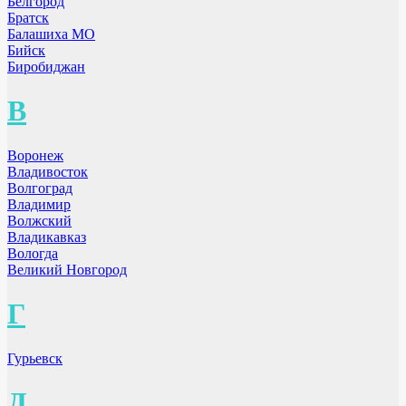
Белгород
Братск
Балашиха МО
Бийск
Биробиджан
В
Воронеж
Владивосток
Волгоград
Владимир
Волжский
Владикавказ
Вологда
Великий Новгород
Г
Гурьевск
Д