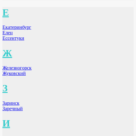
Е
Екатеринбург
Елец
Ессентуки
Ж
Железногорск
Жуковский
З
Заринск
Заречный
И