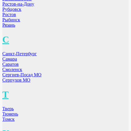
Ростов-на-Дону
Рубцовск
Ростов
Рыбинск
Рязань
С
Санкт-Петербург
Самара
Саратов
Смоленск
Сергиев-Посад МО
Серпухов МО
Т
Тверь
Тюмень
Томск