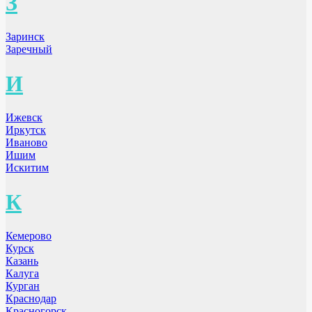
З
Заринск
Заречный
И
Ижевск
Иркутск
Иваново
Ишим
Искитим
К
Кемерово
Курск
Казань
Калуга
Курган
Краснодар
Красногорск