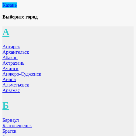
Казань
Выберите город
А
Ангарск
Архангельск
Абакан
Астрахань
Ачинск
Анжеро-Судженск
Анапа
Альметьевск
Арзамас
Б
Барнаул
Благовещенск
Братск