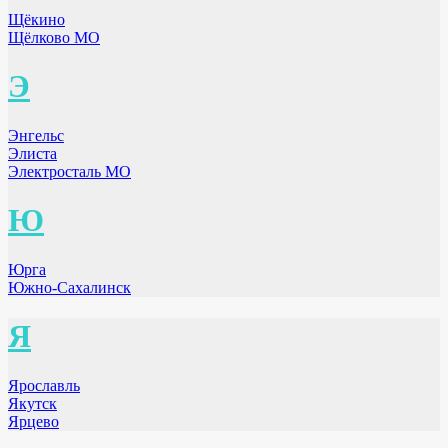
Щёкино
Щёлково МО
Э
Энгельс
Элиста
Электросталь МО
Ю
Юрга
Южно-Сахалинск
Я
Ярославль
Якутск
Ярцево