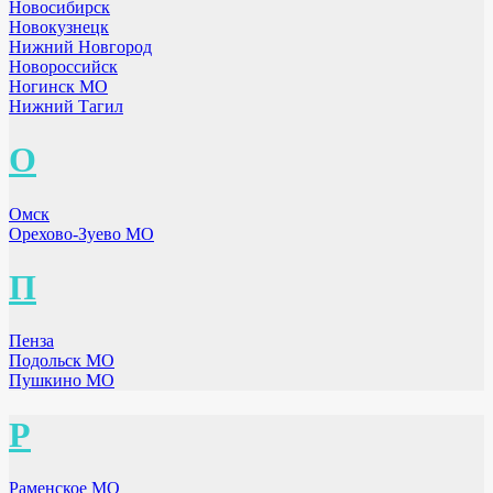
Новосибирск
Новокузнецк
Нижний Новгород
Новороссийск
Ногинск МО
Нижний Тагил
О
Омск
Орехово-Зуево МО
П
Пенза
Подольск МО
Пушкино МО
Р
Раменское МО