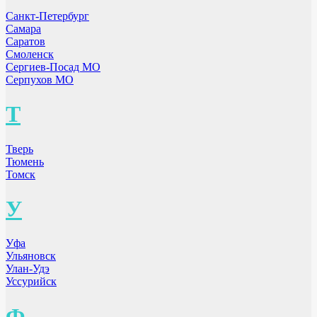
Санкт-Петербург
Самара
Саратов
Смоленск
Сергиев-Посад МО
Серпухов МО
Т
Тверь
Тюмень
Томск
У
Уфа
Ульяновск
Улан-Удэ
Уссурийск
Ф