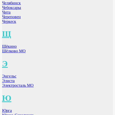
Челябинск
Чебоксары
Чита
Череповец
Черкеск
Щ
Щёкино
Щёлково МО
Э
Энгельс
Элиста
Электросталь МО
Ю
Юрга