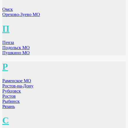
Омск
Орехово-Зуево МО
П
Пенза
Подольск МО
Пушкино МО
Р
Раменское МО
Ростов-на-Дону
Рубцовск
Ростов
Рыбинск
Рязань
С