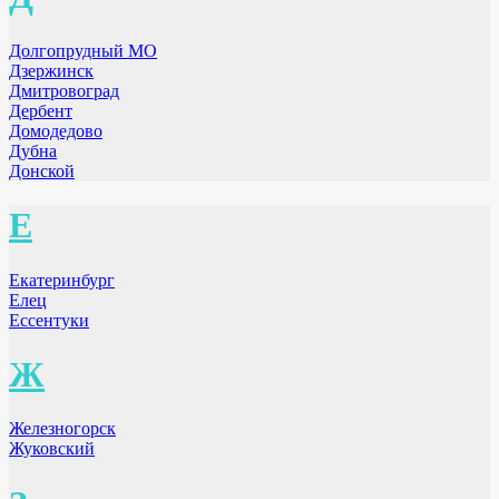
Долгопрудный МО
Дзержинск
Дмитровоград
Дербент
Домодедово
Дубна
Донской
Е
Екатеринбург
Елец
Ессентуки
Ж
Железногорск
Жуковский