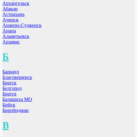
Архангельск
Абакан
Астрахань
Ачинск
Анжеро-Судженск
Анапа
Альметьевск
Арзамас
Б
Барнаул
Благовещенск
Братск
Белгород
Братск
Балашиха МО
Бийск
Биробиджан
В