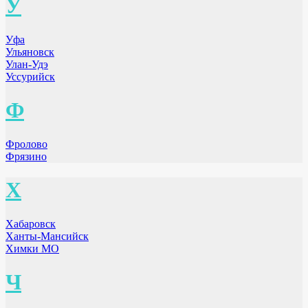
У
Уфа
Ульяновск
Улан-Удэ
Уссурийск
Ф
Фролово
Фрязино
Х
Хабаровск
Ханты-Мансийск
Химки МО
Ч