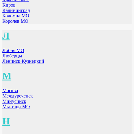
Киров
Калининград
Коломна МО
Королев МО
Л
Лобня МО
Люберцы
Ленинск-Кузнецкий
М
Москва
Междуреченск
Минусинск
Мытищи МО
Н