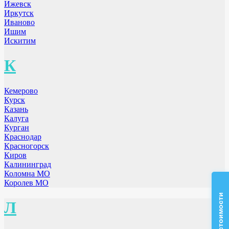
Ижевск
Иркутск
Иваново
Ишим
Искитим
К
Кемерово
Курск
Казань
Калуга
Курган
Краснодар
Красногорск
Киров
Калининград
Коломна МО
Королев МО
Л