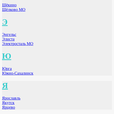
Щёкино
Щёлково МО
Э
Энгельс
Элиста
Электросталь МО
Ю
Юрга
Южно-Сахалинск
Я
Ярославль
Якутск
Ярцево