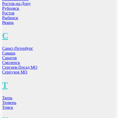
Ростов-на-Дону
Рубцовск
Ростов
Рыбинск
Рязань
С
Санкт-Петербург
Самара
Саратов
Смоленск
Сергиев-Посад МО
Серпухов МО
Т
Тверь
Тюмень
Томск