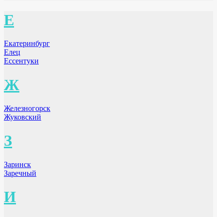
Е
Екатеринбург
Елец
Ессентуки
Ж
Железногорск
Жуковский
З
Заринск
Заречный
И