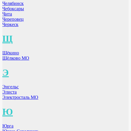
Челябинск
Чебоксары
Чита
Череповец
Черкеск
Щ
Щёкино
Щёлково МО
Э
Энгельс
Элиста
Электросталь МО
Ю
Юрга