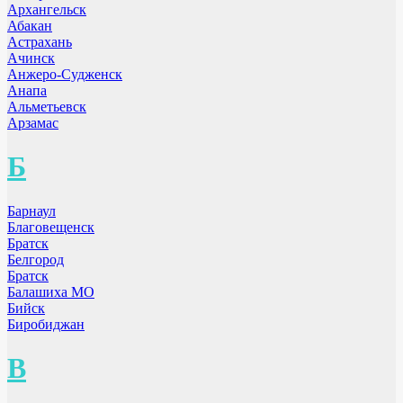
Архангельск
Абакан
Астрахань
Ачинск
Анжеро-Судженск
Анапа
Альметьевск
Арзамас
Б
Барнаул
Благовещенск
Братск
Белгород
Братск
Балашиха МО
Бийск
Биробиджан
В