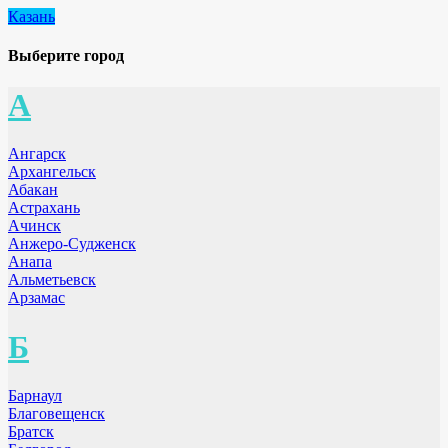
Казань
Выберите город
А
Ангарск
Архангельск
Абакан
Астрахань
Ачинск
Анжеро-Судженск
Анапа
Альметьевск
Арзамас
Б
Барнаул
Благовещенск
Братск