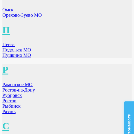
Омск
Орехово-Зуево МО
П
Пенза
Подольск МО
Пушкино МО
Р
Раменское МО
Ростов-на-Дону
Рубцовск
Ростов
Рыбинск
Рязань
С