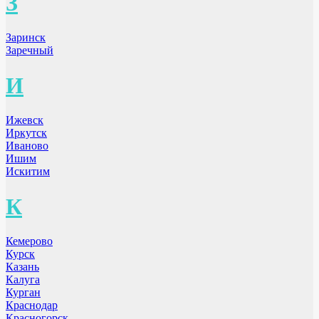
З
Заринск
Заречный
И
Ижевск
Иркутск
Иваново
Ишим
Искитим
К
Кемерово
Курск
Казань
Калуга
Курган
Краснодар
Красногорск