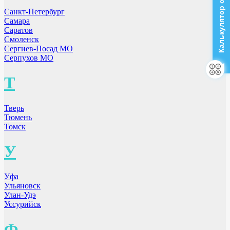
Калькулятор стоимости
Санкт-Петербург
Самара
Саратов
Смоленск
Сергиев-Посад МО
Серпухов МО
Т
Тверь
Тюмень
Томск
У
Уфа
Ульяновск
Улан-Удэ
Уссурийск
Ф