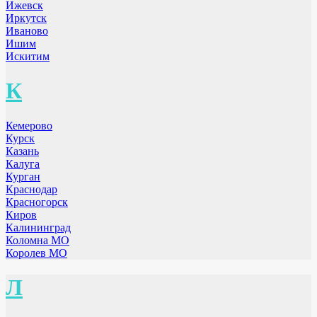
Ижевск
Иркутск
Иваново
Ишим
Искитим
К
Кемерово
Курск
Казань
Калуга
Курган
Краснодар
Красногорск
Киров
Калининград
Коломна МО
Королев МО
Л