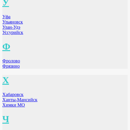
У
Уфа
Ульяновск
Улан-Удэ
Уссурийск
Ф
Фролово
Фрязино
Х
Хабаровск
Ханты-Мансийск
Химки МО
Ч