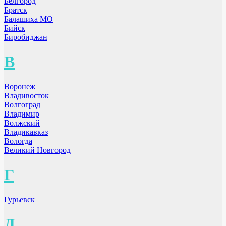
Белгород
Братск
Балашиха МО
Бийск
Биробиджан
В
Воронеж
Владивосток
Волгоград
Владимир
Волжский
Владикавказ
Вологда
Великий Новгород
Г
Гурьевск
Д