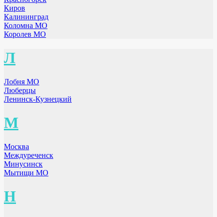
Киров
Калининград
Коломна МО
Королев МО
Л
Лобня МО
Люберцы
Ленинск-Кузнецкий
М
Москва
Междуреченск
Минусинск
Мытищи МО
Н