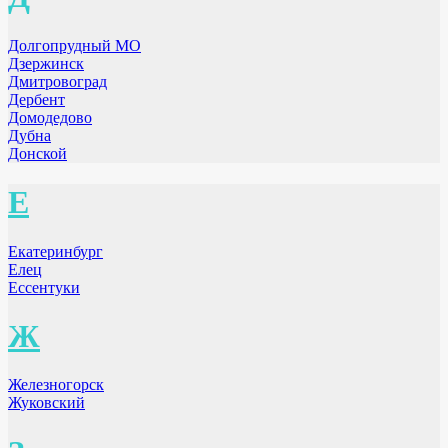
Долгопрудный МО
Дзержинск
Дмитровоград
Дербент
Домодедово
Дубна
Донской
Е
Екатеринбург
Елец
Ессентуки
Ж
Железногорск
Жуковский