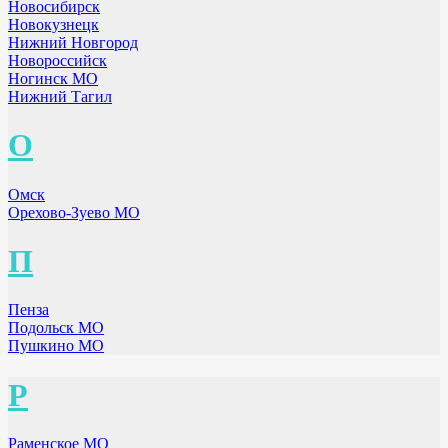
Новосибирск
Новокузнецк
Нижний Новгород
Новороссийск
Ногинск МО
Нижний Тагил
О
Омск
Орехово-Зуево МО
П
Пенза
Подольск МО
Пушкино МО
Р
Раменское МО