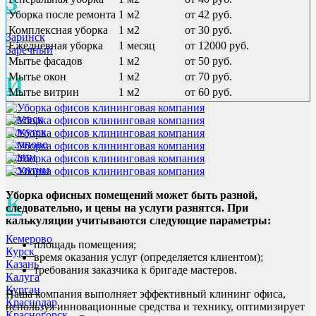
З
Уборка после ремонта
1 м2
от 42 руб.
Комплексная уборка
1 м2
от 30 руб.
Заринск
Ежедневная уборка
1 месяц
от 12000 руб.
Заречный
Мытье фасадов
1 м2
от 50 руб.
Мытье окон
1 м2
от 70 руб.
И
Мытье витрин
1 м2
от 60 руб.
Ижевск
Иркутск
Иваново
Ишим
Искитим
Уборка офисных помещений может быть разной,
К
следовательно, и цены на услуги разнятся. При
калькуляции учитываются следующие параметры:
Кемерово
площадь помещения;
Курск
время оказания услуг (определяется клиентом);
Казань
требования заказчика к бригаде мастеров.
Калуга
Курган
Наша компания выполняет эффективный клининг офиса,
Краснодар
используя инновационные средства и технику, оптимизирует
Красногорск