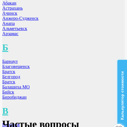
Абакан
Астрахань
Ачинск
Анжеро-Судженск
Анапа
Альметьевск
Арзамас
Б
Барнаул
Благовещенск
Братск
Калькулятор стоимости
Белгород
Братск
Балашиха МО
Бийск
Биробиджан
В
Частые вопросы
Воронеж