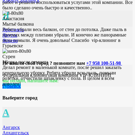
Южно-Сахалинск
работ и решили воспользоваться услугами этой компании. Все
было сделано очень быстро и качественно..
Я
Анастасия
Мытьё балкона
Ребята убрали весь балкон, от стен до потолка. Даже пыль в
Ярославль
проемах между плитами убрали. И конечно же панорамные
Якутск
окна помыли. Я очень довольна! Спасибо vip-клининг в
Ярцево
Гурьевске
Сурен
Уборка после ремонта
Не нашли свой город ? позвоните нам
+7 958 100-51-98
Делал ремонт в маленькой комнате, после решил заказать
генеральную уборку. Ребята убрали всю пыль, помыли
Федеральная клининговая компания VIP-КЛИНИНГ
розетки, отчистили шпаклевку с пола. В целом я всем
мы онлайн, напишите нам:
доволен!
Гурьевск
Выберите город
А
Ангарск
Архангельск