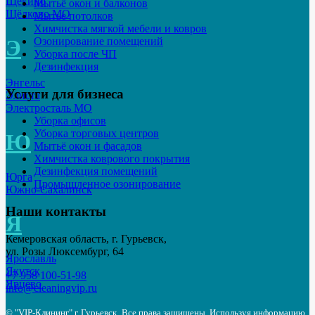
Щёкино
Мытьё окон и балконов
Щёлково МО
Мытье потолков
Химчистка мягкой мебели и ковров
Озонирование помещений
Э
Уборка после ЧП
Дезинфекция
Энгельс
Услуги для бизнеса
Элиста
Электросталь МО
Уборка офисов
Уборка торговых центров
Ю
Мытьё окон и фасадов
Химчистка коврового покрытия
Дезинфекция помещений
Юрга
Промышленное озонирование
Южно-Сахалинск
Наши контакты
Я
Кемеровская область, г. Гурьевск,
ул. Розы Люксембург, 64
Ярославль
Якутск
+7 958 100-51-98
Ярцево
info@cleaningvip.ru
© "VIP-Клининг" г. Гурьевск.
Все права защищены. Используя информацию