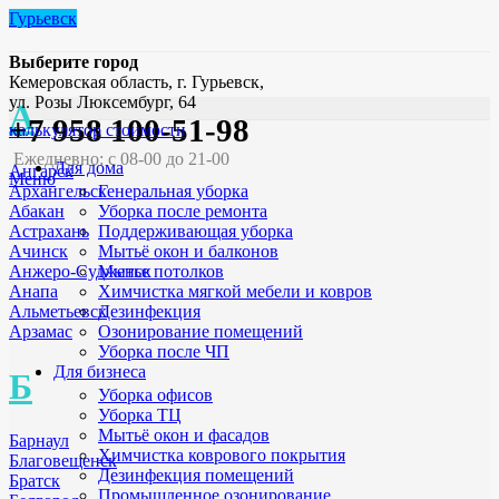
Гурьевск
Выберите город
Кемеровская область, г. Гурьевск,
ул. Розы Люксембург, 64
А
+7 958 100-51-98
калькулятор стоимости
Ежедневно: с 08-00 до 21-00
Для дома
Ангарск
Меню
Генеральная уборка
Архангельск
Уборка после ремонта
Абакан
Поддерживающая уборка
Астрахань
Мытьё окон и балконов
Ачинск
Мытье потолков
Анжеро-Судженск
Химчистка мягкой мебели и ковров
Анапа
Дезинфекция
Альметьевск
Озонирование помещений
Арзамас
Уборка после ЧП
Для бизнеса
Б
Уборка офисов
Уборка ТЦ
Мытьё окон и фасадов
Барнаул
Химчистка коврового покрытия
Благовещенск
Дезинфекция помещений
Братск
Промышленное озонирование