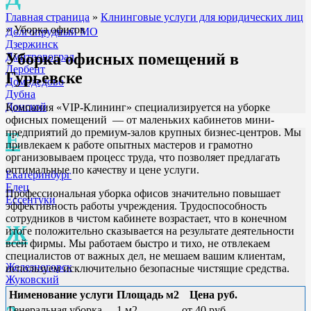
Главная страница
»
Клнинговые услуги для юридических лиц
»
Уборка офисов
Долгопрудный МО
Дзержинск
Уборка офисных помещений
в
Дмитровоград
Дербент
Гурьевске
Домодедово
Дубна
Донской
Компания «VIP-Клининг» специализируется на уборке
офисных помещений — от маленьких кабинетов мини-
предприятий до премиум-залов крупных бизнес-центров. Мы
Е
привлекаем к работе опытных мастеров и грамотно
организовываем процесс труда, что позволяет предлагать
оптимальные по качеству и цене услуги.
Екатеринбург
Елец
Профессиональная уборка офисов значительно повышает
Ессентуки
эффективность работы учреждения. Трудоспособность
сотрудников в чистом кабинете возрастает, что в конечном
Ж
итоге положительно сказывается на результате деятельности
всей фирмы. Мы работаем быстро и тихо, не отвлекаем
специалистов от важных дел, не мешаем вашим клиентам,
Железногорск
используем исключительно безопасные чистящие средства.
Жуковский
Нименование услуги
Площадь м2
Цена руб.
Генеральная уборка
1 м2
от 40 руб.