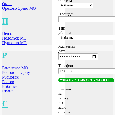
объекта
Омск
Орехово-Зуево МО
Площадь
П
Тип
уборки
Пенза
Подольск МО
Пушкино МО
Желаемая
дата
Р
Телефон
Раменское МО
Ростов-на-Дону
Рубцовск
Ростов
Рыбинск
Нажимая
Рязань
на
кнопку,
С
Вы
даете
согласие