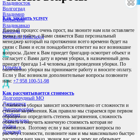
Владивосток
Волгоград
Владимир
Как заказать услугу
Волжский
Владикавказ
Данный процесс очень прост, вы звоните нам или оставляете
Вологда
заявку на сайте, с Вами свяжется Ваш персональный
Великий Новгород
менеджер который на протяжении всего времени будет на
связи с Вами и если понадобится ответит на все возникшие
Г
вопросы. Далее к Вам приедет бригадир осмотрит объект и
согласует с Вами дату и время уборки, в назначенный день
приедет бригада 1-4 человека для проведения уборки. По
Гурьевск
окончанию уборки вы принимаете работу и вносите оплату.
Если у Вас возникли дополнительные вопросы позвоните
Д
нам:
+7 958 100-51-98
Как рассчитывается стоимость
Долгопрудный МО
Дзержинск
Стоимость уборки зависит исключительно от сложности и
Дмитровоград
степени загрязнения. Как правило мы стараемся при первом
Дербент
обращении определить степень загрязнения, сложность
Домодедово
объекта и озвучить конечную стоимость которая не
Дубна
изменится. Поэтому если у вас возникают вопросы по
Донской
расчёту стоимости, позвоните нам и мы максимально быстро
расценим ваш заказ, звонок вас не к чему не обязывает.