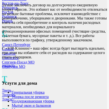
Ростов-на-Дону
Лучше заключить договор на долгосрочную ежедневную
Рубцовск
уборку офисов. Это избавит вас от необходимости отвлекаться
Ростов
на мелкие бытовые проблемы, исключит взаимодействие с
Рыбинск
разнорабочими, уборщиками и дворниками. Мы также готовы
Рязань
взять на себя приобретение и контроль наличия расходных
материалов, необходимых для нормального
С
функционирования офисных помещений (чистящие средства,
туалетная бумага, мусорные пакеты и т. д.). Все работы
выполняются по графику, утвержденному заказчиком.
Санкт-Петербург
С «VIP-Клининг» ваш офис всегда будет выглядеть идеально,
Самара
при этом вы избавите себя от расходов на содержание целого
Саратов
штата уборщиков.
Смоленск
Сергиев-Посад МО
закрыть
Серпухов МО
Т
Услуги для дома
Тверь
Генеральная уборка
Тюмень
Уборка после ремонта
Томск
Поддерживающая уборка
Мытьё окон и балконов