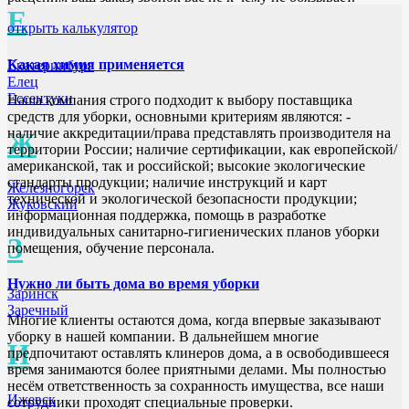
Е
открыть калькулятор
Какая химия применяется
Екатеринбург
Елец
Ессентуки
Наша компания строго подходит к выбору поставщика
средств для уборки, основными критериям являются: -
наличие аккредитации/права представлять производителя на
Ж
территории России; наличие сертификации, как европейской/
американской, так и российской; высокие экологические
стандарты продукции; наличие инструкций и карт
Железногорск
технической и экологической безопасности продукции;
Жуковский
информационная поддержка, помощь в разработке
индивидуальных санитарно-гигиенических планов уборки
З
помещения, обучение персонала.
Нужно ли быть дома во время уборки
Заринск
Заречный
Многие клиенты остаются дома, когда впервые заказывают
уборку в нашей компании. В дальнейшем многие
И
предпочитают оставлять клинеров дома, а в освободившееся
время занимаются более приятными делами. Мы полностью
несём ответственность за сохранность имущества, все наши
Ижевск
сотрудники проходят специальные проверки.