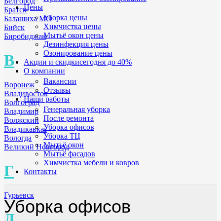
Белгород
Цены
Братск
Уборка цены
Балашиха МО
Химчистка цены
Бийск
Мытьё окон цены
Биробиджан
Дезинфекция цены
Озонирование цены
В
Акции и скидки
сегодня до 40%
О компании
Вакансии
Воронеж
Отзывы
Владивосток
Наши работы
Волгоград
Генеральная уборка
Владимир
После ремонта
Волжский
Уборка офисов
Владикавказ
Уборка ТЦ
Вологда
Мытьё окон
Великий Новгород
Мытьё фасадов
Химчистка мебели и ковров
Г
Контакты
Гурьевск
Уборка офисов
Д