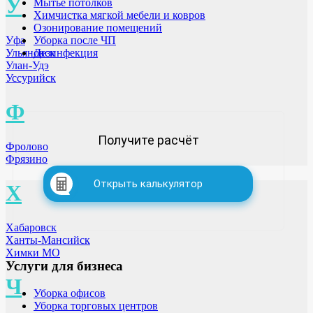
У
Мытье потолков
Химчистка мягкой мебели и ковров
Озонирование помещений
Уфа
Уборка после ЧП
Ульяновск
Дезинфекция
Улан-Удэ
Уссурийск
Ф
Получите расчёт
Фролово
Фрязино
Открыть калькулятор
Х
Хабаровск
Ханты-Мансийск
Химки МО
Услуги для бизнеса
Ч
Уборка офисов
Уборка торговых центров