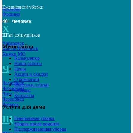
Ежедневной уборки
Фролово
Фрязино
40+ человек
Х
Штат сотрудников
Хабаровск
Меню сайта
Ханты-Мансийск
Химки МО
Калькулятор
Наши работы
Ч
Цены
Акции и скидки
О компании
Челябинск
Полезные статьи
Чебоксары
Отзывы
Чита
Контакты
Череповец
Черкеск
Услуги для дома
Щ
Генеральная уборка
Уборка после ремонта
Поддерживающая уборка