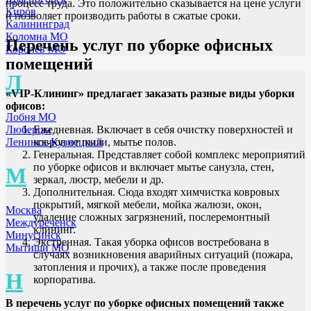
процесс труда. Это положительно сказывается на цене услуги
Киров
и позволяет производить работы в сжатые сроки.
Калининград
Коломна МО
Перечень услуг по уборке офисных
Королев МО
помещений
Л
«VIP-Клининг» предлагает заказать разные виды уборки
офисов:
Лобня МО
Ежедневная. Включает в себя очистку поверхностей и
Люберцы
ковров от пыли, мытье полов.
Ленинск-Кузнецкий
Генеральная. Представляет собой комплекс мероприятий
по уборке офисов и включает мытье санузла, стен,
М
зеркал, люстр, мебели и др.
Дополнительная. Сюда входят химчистка ковровых
покрытий, мягкой мебели, мойка жалюзи, окон,
Москва
удаление сложных загрязнений, послеремонтный
Междуреченск
клининг.
Минусинск
Экстренная. Такая уборка офисов востребована в
Мытищи МО
случаях возникновения аварийных ситуаций (пожара,
затопления и прочих), а также после проведения
Н
корпоратива.
В перечень услуг по уборке офисных помещений также