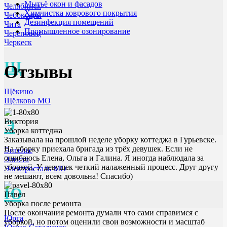
Мытьё окон и фасадов
Челябинск
Химчистка коврового покрытия
Чебоксары
Дезинфекция помещений
Чита
Промышленное озонирование
Череповец
Черкеск
Щ
Отзывы
Щёкино
Щёлково МО
Э
Виктория
Уборка коттеджа
Заказывала на прошлой неделе уборку коттеджа в Гурьевске.
На уборку приехала бригада из трёх девушек. Если не
Энгельс
ошибаюсь Елена, Ольга и Галина. Я иногда наблюдала за
Элиста
уборкой. У девушек четкий налаженный процесс. Друг другу
Электросталь МО
не мешают, всем довольна! Спасибо)
Ю
Павел
Уборка после ремонта
После окончания ремонта думали что сами справимся с
Юрга
уборкой, но потом оценили свои возможности и масштаб