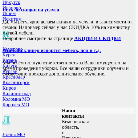
Иркутск
Иваново
Есть ли скидки на услуги
Ишим
Искитим
Да, мы регулярно делаем скидки на услуги, в зависимости от
сезона! Например сейчас у нас СКИДКА 10% на химчистку
К
мягкой мебели.
Подробнее смотрите на странице
АКЦИИ И СКИДКИ
Кемерово
Что если клинер испортит мебель, пол и т.д.
Курск
Казань
Мы несём полную ответственность за Ваше имущество на
Калуга
время проведения уборки. Все наши сотрудники обучены и
Курган
ежемесячно проходят дополнительное обучение.
Краснодар
Красногорск
Киров
Калининград
Коломна МО
Королев МО
Наши
контакты
Л
Кемеровская
область,
г.
Лобня МО