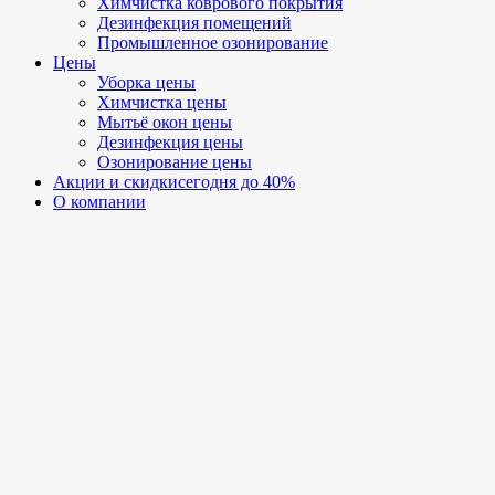
Химчистка коврового покрытия
Дезинфекция помещений
Промышленное озонирование
Цены
Уборка цены
Химчистка цены
Мытьё окон цены
Дезинфекция цены
Озонирование цены
Акции и скидки
сегодня до 40%
О компании
Вакансии
Отзывы
Наши работы
Генеральная уборка
После ремонта
Уборка офисов
Уборка ТЦ
Мытьё окон
Мытьё фасадов
Химчистка мебели и ковров
Контакты
Кемеровская область, г. Гурьевск,
ул. Розы Люксембург, 64