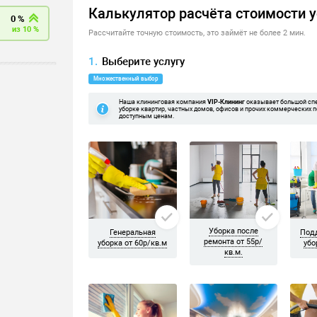
 уборку приехала бригада из трёх девушек. Если не ошибаюсь Ел
Друг другу не мешают, всем довольна! Спасибо)
й, но потом оценили свои возможности и масштаб работ и решил
проемах между плитами убрали. И конечно же панорамные окна по