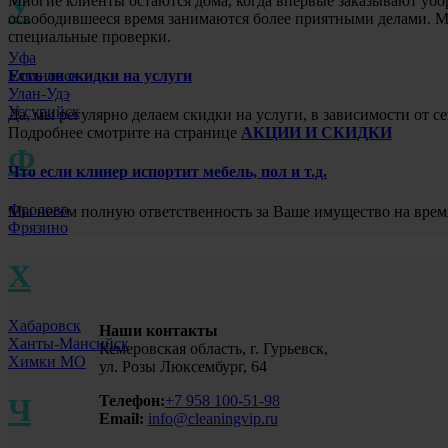
У
Многие клиенты остаются дома, когда впервые заказывают убо
освободившееся время занимаются более приятными делами. Мы
специальные проверки.
Уфа
Есть ли скидки на услуги
Ульяновск
Улан-Удэ
Уссурийск
Да, мы регулярно делаем скидки на услуги, в зависимости от
Подробнее смотрите на странице
АКЦИИ И СКИДКИ
Ф
Что если клинер испортит мебель, пол и т.д.
Фролово
Мы несём полную ответственность за Ваше имущество на врем
Фрязино
Х
Хабаровск
Наши контакты
Ханты-Мансийск
Кемеровская область, г. Гурьевск,
Химки МО
ул. Розы Люксембург, 64
Телефон:
+7 958 100-51-98
Ч
Email:
info@cleaningvip.ru