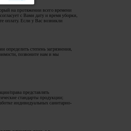
торый на протяжении всего времени
согласует с Вами дату и время уборки,
е оплату. Если у Вас возникли
и определить степень загрязнения,
тоимости, позвоните нам и мы
ации/права представлять
гические стандарты продукции;
работке индивидуальных санитарно-