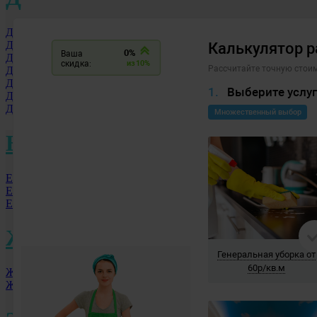
Долгопрудный МО
Дзержинск
Дмитровоград
Дербент
Домодедово
Дубна
Донской
Е
Екатеринбург
Елец
Ессентуки
Ж
Железногорск
Жуковский