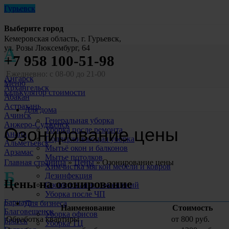
Гурьевск
Выберите город
Кемеровская область, г. Гурьевск,
ул. Розы Люксембург, 64
А
+7 958 100-51-98
Ежедневно: с 08-00 до 21-00
Ангарск
Меню
Архангельск
калькулятор стоимости
Абакан
Астрахань
Для дома
Ачинск
Генеральная уборка
Анжеро-Судженск
Озонирование цены
Уборка после ремонта
Анапа
Поддерживающая уборка
Альметьевск
Мытьё окон и балконов
Арзамас
Мытье потолков
Главная страница
»
Цены
»
Озонирование цены
Химчистка мягкой мебели и ковров
Б
Дезинфекция
Цены на озонирование
Озонирование помещений
Уборка после ЧП
Барнаул
Для бизнеса
Наименование
Стоимость
Благовещенск
Уборка офисов
Обработка квартиры
от 800 руб.
Братск
Уборка ТЦ