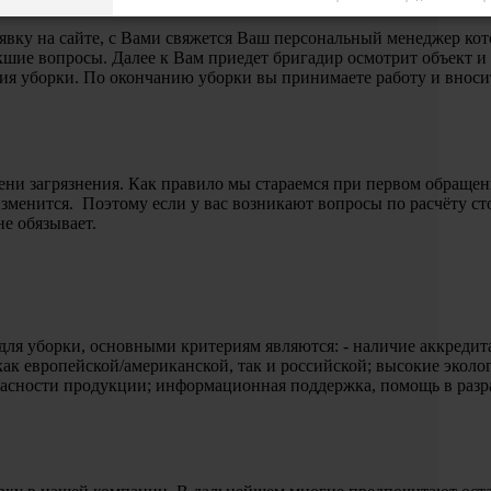
аявку на сайте, с Вами свяжется Ваш персональный менеджер ко
икшие вопросы. Далее к Вам приедет бригадир осмотрит объект и 
ния уборки. По окончанию уборки вы принимаете работу и вносит
ени загрязнения. Как правило мы стараемся при первом обращени
изменится. Поэтому если у вас возникают вопросы по расчёту с
не обязывает.
для уборки, основными критериям являются: - наличие аккредит
как европейской/американской, так и российской; высокие эколо
опасности продукции; информационная поддержка, помощь в раз
.