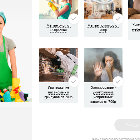
альную уборку. Ребята убрали всю пыль, помыли розетки, отчист