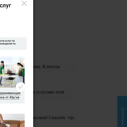
ена, Ольга и Галина. Я иногда
и воспользоваться услугами этой
мыли. Я очень довольна! Спасибо vip-