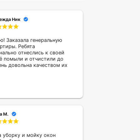
ежда Ник
ю! Заказала генеральную
ртиры. Ребята
нально отнеслись к своей
сë помыли и отчистили до
ень довольна качеством их
а М.
а уборку и мойку окон