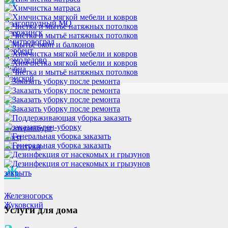
Долгопрудный МО
Дзержинск
Дмитровоград
Дербент
Домодедово
Дубна
Донской
Е
Екатеринбург
Елец
Ессентуки
Ж
закрыть
Железногорск
Жуковский
Услуги для дома