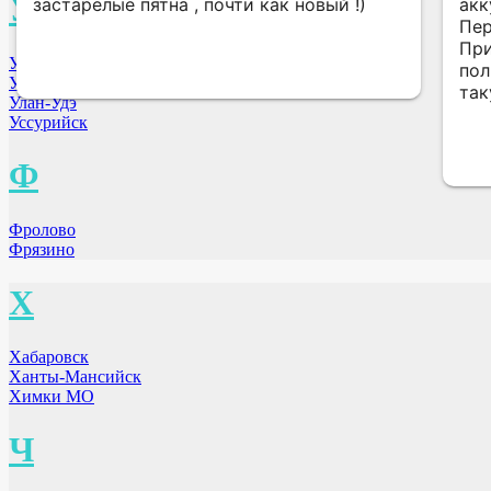
У
застарелые пятна , почти как новый !)
акк
Пер
Привзлош
Уфа
пол
Ульяновск
так
Улан-Удэ
Уссурийск
Ф
Фролово
Фрязино
Х
Хабаровск
Ханты-Мансийск
Химки МО
Ч