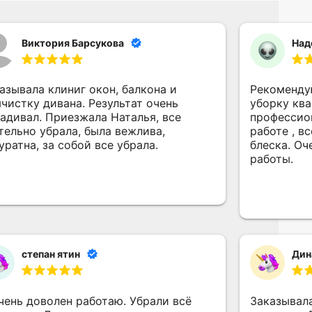
Виктория Барсукова
Над
азывала клиниг окон, балкона и
Рекоменду
чистку дивана. Результат очень
уборку ква
адивал. Приезжала Наталья, все
профессио
тельно убрала, была вежлива,
работе , в
уратна, за собой все убрала.
блеска. Оч
работы.
степан ятин
Дин
чень доволен работаю. Убрали всё
Заказывал