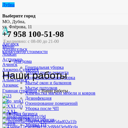
Дубна
Выберите город
МО, Дубна,
ул. Флёрова, 11
А
+7 958 100-51-98
Ежедневно: с 08-00 до 21-00
Ангарск
Меню
Архангельск
калькулятор стоимости
Абакан
Астрахань
Для дома
Ачинск
Генеральная уборка
Анжеро-Судженск
Наши работы
Уборка после ремонта
Анапа
Поддерживающая уборка
Альметьевск
Мытьё окон и балконов
Арзамас
Мытье потолков
Главная страница
»
Наши работы
Химчистка мягкой мебели и ковров
Б
Дезинфекция
Озонирование помещений
Уборка после ЧП
Барнаул
Для бизнеса
Благовещенск
Уборка офисов
Братск
Уборка ТЦ