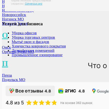
Новосибирск
Новокузнецк
Нижний Новгород
Новороссийск
Ногинск МО
Услуги для бизнеса
Нижний Тагил
О
Уборка офисов
Уборка торговых центров
Мытьё окон и фасадов
Химчистка коврового покрытия
Омск
Дезинфекция помещений
Орехово-Зуево МО
Промышленное озонирование
П
Что о
Пенза
Подольск МО
Пушкино МО
Все отзывы
4.8
4.8
Р
4.8
из 5
На основе
362
оценок
Раменское МО