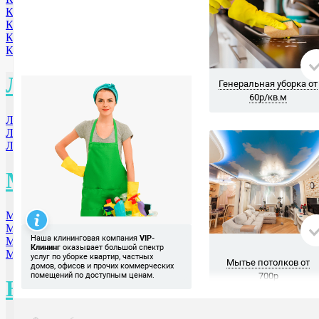
Киров
Калининград
Коломна МО
Королев МО
Л
Лобня МО
Люберцы
Ленинск-Кузнецкий
М
Москва
Междуреченск
Минусинск
Мытищи МО
Н