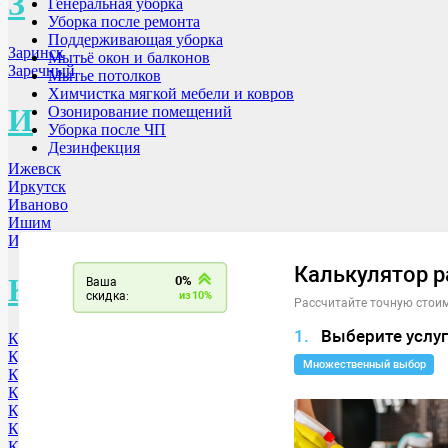
З
Генеральная уборка
Уборка после ремонта
Поддерживающая уборка
Заринск
Мытьё окон и балконов
Заречный
Мытье потолков
Химчистка мягкой мебели и ковров
И
Озонирование помещений
Уборка после ЧП
Дезинфекция
Ижевск
Иркутск
Иваново
Ишим
Искитим
К
Кемерово
Курск
Казань
Калуга
Курган
Краснодар
Красногорск