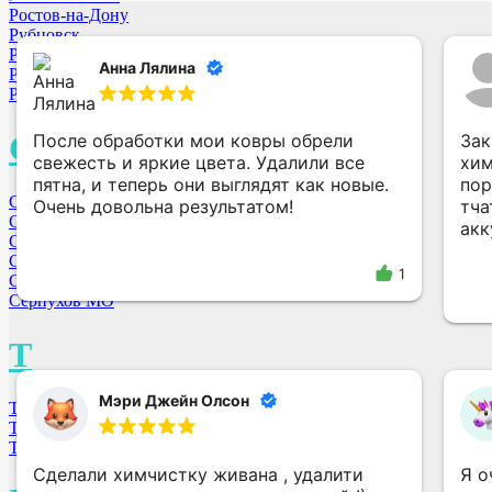
Ростов-на-Дону
Рубцовск
Ростов
Анна Лялина
Рыбинск
Рязань
С
После обработки мои ковры обрели
Зак
свежесть и яркие цвета. Удалили все
хим
пятна, и теперь они выглядят как новые.
пор
Санкт-Петербург
Очень довольна результатом!
тча
Самара
акк
Саратов
Смоленск
1
Сергиев-Посад МО
Серпухов МО
Т
Мэри Джейн Олсон
Тверь
Тюмень
Томск
Сделали химчистку живана , удалити
Я о