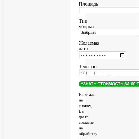
Площадь
Тип
уборки
Желаемая
дата
Телефон
Нажимая
на
кнопку,
Вы
даете
согласие
на
обработку