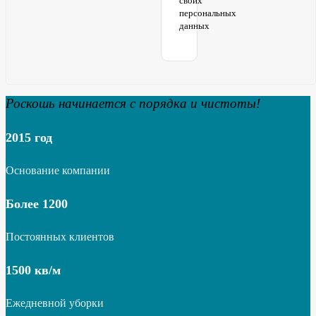
своих
персональных
данных
Роскошь начинается с порядка и чистоты!
2015 год
Основание компании
Более 1200
Постоянных клиентов
1500 кв/м
Ежедневной уборки