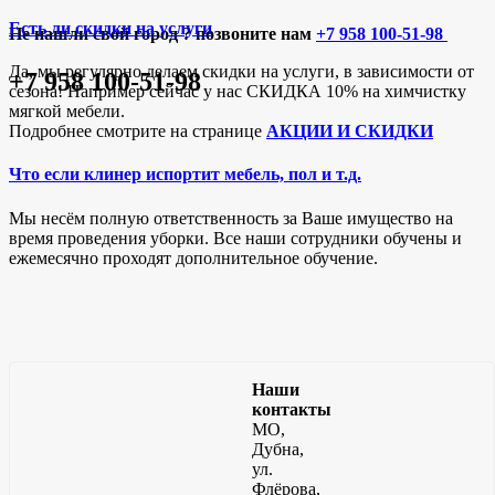
Есть ли скидки на услуги
Не нашли свой город ? позвоните нам
+7 958 100-51-98
Да, мы регулярно делаем скидки на услуги, в зависимости от
+7 958 100-51-98
сезона! Например сейчас у нас СКИДКА 10% на химчистку
мягкой мебели.
Подробнее смотрите на странице
АКЦИИ И СКИДКИ
Что если клинер испортит мебель, пол и т.д.
Мы несём полную ответственность за Ваше имущество на
время проведения уборки. Все наши сотрудники обучены и
ежемесячно проходят дополнительное обучение.
Наши
контакты
МО,
Дубна,
ул.
Флёрова,