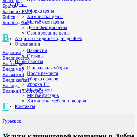
Белгород
Цены
Братск
Уборка цены
Балашиха МО
Химчистка цены
Бийск
Мытьё окон цены
Биробиджан
Дезинфекция цены
Озонирование цены
В
Акции и скидки
сегодня до 40%
О компании
Вакансии
Воронеж
Отзывы
Владивосток
Наши работы
Волгоград
Генеральная уборка
Владимир
После ремонта
Волжский
Уборка офисов
Владикавказ
Уборка ТЦ
Вологда
Мытьё окон
Великий Новгород
Мытьё фасадов
Химчистка мебели и ковров
Г
Контакты
Гурьевск
Д
Услуги клининговой компании в Дубне