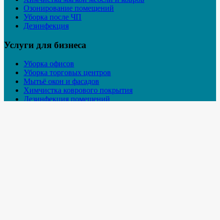
Озонирование помещений
Уборка после ЧП
Дезинфекция
Услуги для бизнеса
Уборка офисов
Уборка торговых центров
Мытьё окон и фасадов
Химчистка коврового покрытия
Дезинфекция помещений
Промышленное озонирование
Наши контакты
МО, Дубна,
ул. Флёрова, 11
+7 958 100-51-98
info@cleaningvip.ru
© "VIP-Клининг-Дубна"
Все права защищены. Используя информацию с
сайта ссылка на источник обязательна. Сайт не является публичной
офертой.