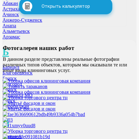
Абакан
Открыть калькулятор
Астрахань
Ачинск
Анжеро-Судженск
Анапа
Альметьевск
Арзамас
Фотогалерея
наших работ
Б
В данном разделе представлены реальные фотографии
различных типов объектов, которым мы оказывали те или
Барнаул
иные виды клининговых услуг.
Благовещенск
Братск
Белгород
Братск
Балашиха МО
Бийск
Биробиджан
В
Воронеж