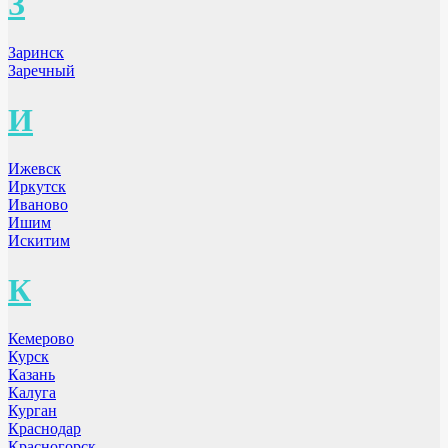
З
Заринск
Заречный
И
Ижевск
Иркутск
Иваново
Ишим
Искитим
К
Кемерово
Курск
Казань
Калуга
Курган
Краснодар
Красногорск