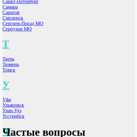
Санкт-Петербург
Самара
Саратов
Смоленск
Сергиев-Посад МО
Серпухов МО
Т
Тверь
Тюмень
Томск
У
Уфа
Ульяновск
Улан-Удэ
Уссурийск
Ф
Частые вопросы