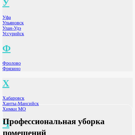
У
Уфа
Ульяновск
Улан-Удэ
Уссурийск
Ф
Фролово
Фрязино
Х
Хабаровск
Ханты-Мансийск
Химки МО
Профессиональная уборка
Ч
помещений