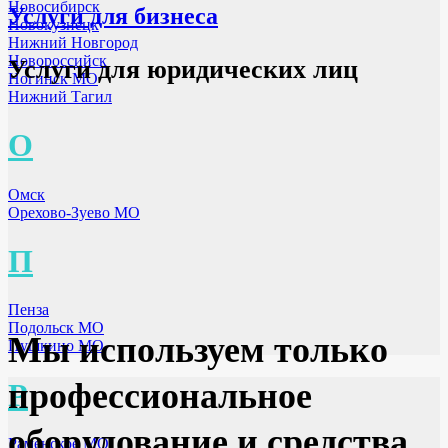
Новосибирск
Услуги для бизнеса
Новокузнецк
Нижний Новгород
Новороссийск
Услуги для юридических лиц
Ногинск МО
Нижний Тагил
О
Омск
Орехово-Зуево МО
П
Пенза
Подольск МО
Мы используем только
Пушкино МО
профессиональное
Р
оборудование и средства
Раменское МО