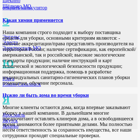
Щёкино
Щёлково МО
открыть калькулятор
Э
Какая химия применяется
Наша компания строго подходит к выбору поставщика
Энгельс
средств для уборки, основными критериям являются: -
Элиста
наличие аккредитации/права представлять производителя на
Электросталь МО
территории России; наличие сертификации, как европейской/
американской, так и российской; высокие экологические
Ю
стандарты продукции; наличие инструкций и карт
технической и экологической безопасности продукции;
информационная поддержка, помощь в разработке
индивидуальных санитарно-гигиенических планов уборки
Юрга
помещения, обучение персонала.
Южно-Сахалинск
Нужно ли быть дома во время уборки
Я
Многие клиенты остаются дома, когда впервые заказывают
уборку в нашей компании. В дальнейшем многие
Ярославль
предпочитают оставлять клинеров дома, а в освободившееся
Якутск
время занимаются более приятными делами. Мы полностью
Ярцево
несём ответственность за сохранность имущества, все наши
сотрудники проходят специальные проверки.