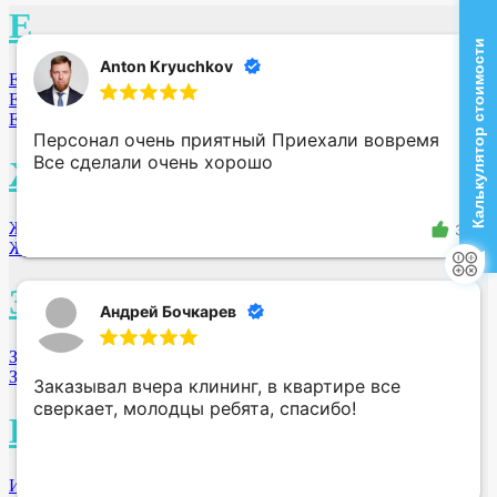
Е
Калькулятор стоимости
Anton Kryuchkov
Екатеринбург
Елец
Ессентуки
Персонал очень приятный Приехали вовремя
Все сделали очень хорошо
Ж
Железногорск
3
Жуковский
З
Андрей Бочкарев
Заринск
Заречный
Заказывал вчера клининг, в квартире все
сверкает, молодцы ребята, спасибо!
И
Ижевск