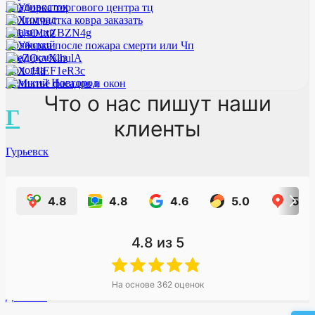
Владивосток
Волгоград
Владимир
Волжский
Владикавказ
Вологда
Великий Новгород
Что о нас пишут наши
Г
клиенты
Гурьевск
Д
4.8
4.8
4.6
5.0
5.0
Долгопрудный МО
Дзержинск
4.8
из 5
Дмитровоград
Дербент
Домодедово
Дубна
На основе
362
оценок
Донской