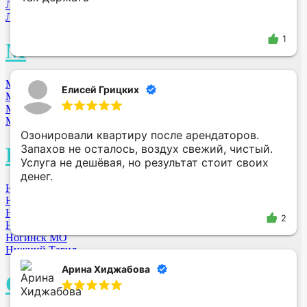
Люберцы
Ленинск-Кузнецкий
1
М
Москва
Елисей Грицких
Междуреченск
Минусинск
Мытищи МО
Озонировали квартиру после арендаторов.
Запахов не осталось, воздух свежий, чистый.
Н
Услуга не дешёвая, но результат стоит своих
денег.
Новосибирск
Новокузнецк
Нижний Новгород
2
Новороссийск
Ногинск МО
Нижний Тагил
Арина Хиджабова
О