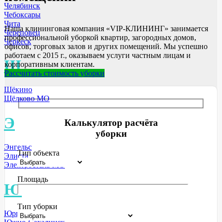
Челябинск
Чебоксары
Чита
Наша клининговая компания «VIP-КЛИНИНГ» занимается
Череповец
профессиональной уборкой квартир, загородных домов,
Черкеск
офисов, торговых залов и других помещений. Мы успешно
работаем с 2015 г., оказываем услуги частным лицам и
Щ
корпоративным клиентам.
Рассчитать стоимость уборки
Щёкино
Щёлково МО
Э
Калькулятор расчёта
уборки
Энгельс
Тип объекта
Элиста
Электросталь МО
Площадь
Ю
Тип уборки
Юрга