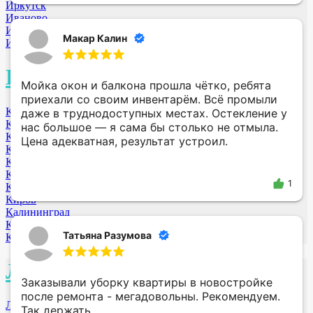
Иркутск
Иваново
Ишим
Макар Калин
Искитим
К
Мойка окон и балкона прошла чётко, ребята
приехали со своим инвентарём. Всё промыли
Кемерово
даже в труднодоступных местах. Остекление у
Курск
нас большое — я сама бы столько не отмыла.
Казань
Цена адекватная, результат устроил.
Калуга
Курган
Краснодар
1
Красногорск
Киров
Калининград
Коломна МО
Татьяна Разумова
Королев МО
Л
Заказывали уборку квартиры в новостройке
после ремонта - мегадовольны. Рекомендуем.
Лобня МО
Так держать