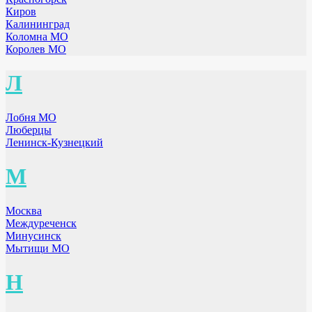
Киров
Калининград
Коломна МО
Королев МО
Л
Лобня МО
Люберцы
Ленинск-Кузнецкий
М
Москва
Междуреченск
Минусинск
Мытищи МО
Н