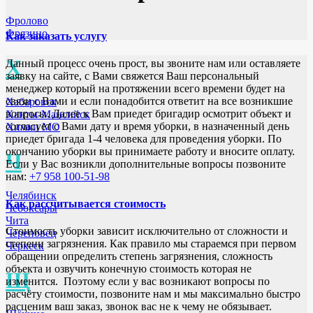
Фролово
Фрязино
Как заказать услугу
Х
Данный процесс очень прост, вы звоните нам или оставляете
заявку на сайте, с Вами свяжется Ваш персональный
менеджер который на протяжении всего времени будет на
связи с Вами и если понадобится ответит на все возникшие
Хабаровск
вопросы. Далее к Вам приедет бригадир осмотрит объект и
Ханты-Мансийск
согласует с Вами дату и время уборки, в назначенный день
Химки МО
приедет бригада 1-4 человека для проведения уборки. По
окончанию уборки вы принимаете работу и вносите оплату.
Ч
Если у Вас возникли дополнительные вопросы позвоните
нам:
+7 958 100-51-98
Челябинск
Как рассчитывается стоимость
Чебоксары
Чита
Стоимость уборки зависит исключительно от сложности и
Череповец
степени загрязнения. Как правило мы стараемся при первом
Черкеск
обращении определить степень загрязнения, сложность
объекта и озвучить конечную стоимость которая не
Щ
изменится. Поэтому если у вас возникают вопросы по
расчёту стоимости, позвоните нам и мы максимально быстро
расценим ваш заказ, звонок вас не к чему не обязывает.