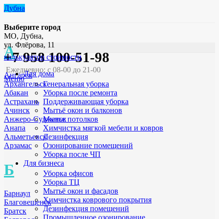
Дубна
Выберите город
МО, Дубна,
ул. Флёрова, 11
А
+7 958 100-51-98
калькулятор стоимости
Ежедневно: с 08-00 до 21-00
Для дома
Ангарск
Меню
Генеральная уборка
Архангельск
Уборка после ремонта
Абакан
Поддерживающая уборка
Астрахань
Мытьё окон и балконов
Ачинск
Мытье потолков
Анжеро-Судженск
Химчистка мягкой мебели и ковров
Анапа
Дезинфекция
Альметьевск
Озонирование помещений
Арзамас
Уборка после ЧП
Для бизнеса
Б
Уборка офисов
Уборка ТЦ
Мытьё окон и фасадов
Барнаул
Химчистка коврового покрытия
Благовещенск
Дезинфекция помещений
Братск
Промышленное озонирование