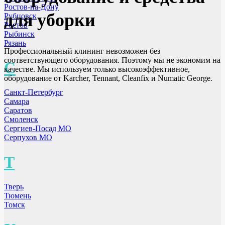
Ростов-на-Дону
для уборки
Рубцовск
Ростов
Рыбинск
Рязань
Профессиональный клининг невозможен без
соответствующего оборудования. Поэтому мы не экономим на
С
качестве. Мы используем только высокоэффективное,
оборудование от Karcher, Tennant, Cleanfix и Numatic George.
Санкт-Петербург
Самара
Саратов
Смоленск
Сергиев-Посад МО
Серпухов МО
Т
Тверь
Тюмень
Томск