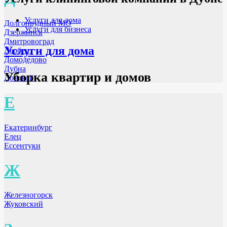
Услуги для дома
Долгопрудный МО
Услуги для бизнеса
Дзержинск
Дмитровоград
Услуги для дома
Дербент
Домодедово
Дубна
Уборка квартир и домов
Донской
Е
Екатеринбург
Елец
Ессентуки
Ж
Железногорск
Жуковский