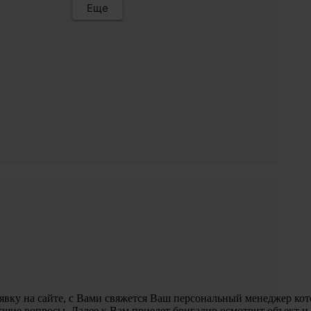
Еще
аявку на сайте, с Вами свяжется Ваш персональный менеджер ко
икшие вопросы. Далее к Вам приедет бригадир осмотрит объект и 