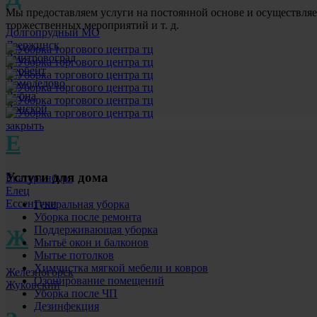
Мы предоставляем услуги на постоянной основе и осуществляе
торжественных мероприятий и т. д.
Долгопрудный МО
Дзержинск
Дмитровоград
Дербент
Домодедово
Дубна
Донской
закрыть
Е
Услуги для дома
Екатеринбург
Елец
Ессентуки
Генеральная уборка
Уборка после ремонта
Поддерживающая уборка
Ж
Мытьё окон и балконов
Мытье потолков
Химчистка мягкой мебели и ковров
Железногорск
Озонирование помещений
Жуковский
Уборка после ЧП
Дезинфекция