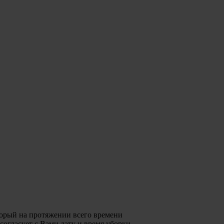
торый на протяжении всего времени
согласует с Вами дату и время уборки,