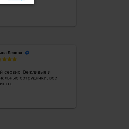
ачественно 👍
ина Ленова
й сервис. Вежливые и
нальные сотрудники, все
исто.