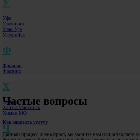
У
Уфа
Ульяновск
Улан-Удэ
Уссурийск
Ф
Фролово
Фрязино
Х
Частые вопросы
Хабаровск
Ханты-Мансийск
Химки МО
Как заказать услугу
Ч
Данный процесс очень прост, вы звоните нам или оставляете з
будет на связи с Вами и если понадобится ответит на все возн