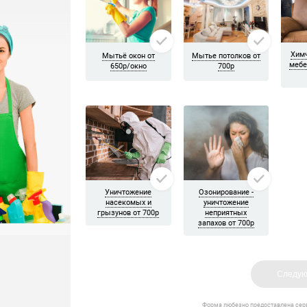
 нас пишут наши клиенты
4.6
5.0
Влад Ф
Арс
азал клининг для офиса, и остался
Компания и
нь доволен. Профессионалы,
приехали б