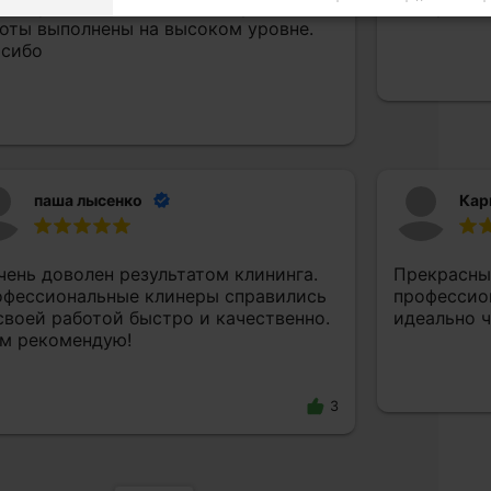
ользующие качественные средства.
быстро и к
оты выполнены на высоком уровне.
сибо
паша лысенко
Кар
чень доволен результатом клининга.
Прекрасны
фессиональные клинеры справились
профессио
своей работой быстро и качественно.
идеально ч
м рекомендую!
3