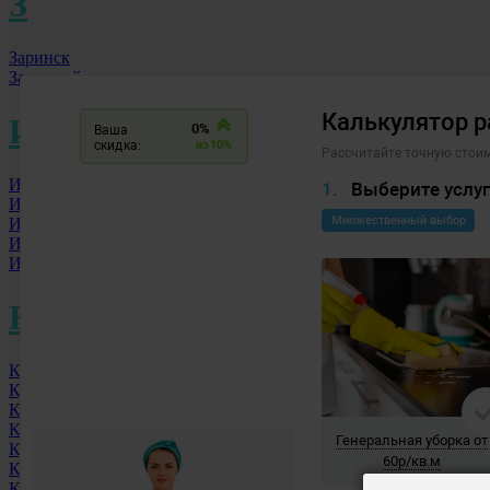
З
Заринск
Заречный
И
Ижевск
Иркутск
Иваново
Ишим
Искитим
К
Кемерово
Курск
Казань
Калуга
Курган
Краснодар
Красногорск