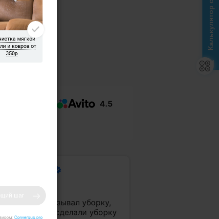
Калькулятор стоимости
4.5
ений Смирнов
деальная заказывал уборку,
ыстро, также сделали уборку