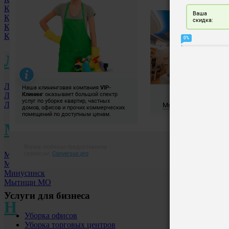
Киров
Калининград
Коломна МО
Королев МО
Л
Лобня МО
Люберцы
Ленинск-Кузнецкий
М
Москва
Междуреченск
Минусинск
Мытищи МО
Услуги для бизнеса
Н
Уборка офисов
Уборка торговых центров