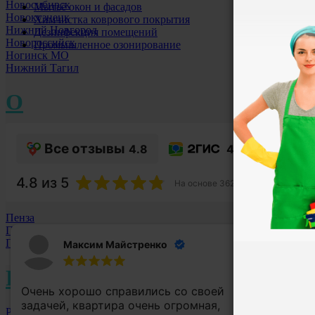
Новосибирск
Мытьё окон и фасадов
Новокузнецк
Химчистка коврового покрытия
Нижний Новгород
Дезинфекция помещений
Новороссийск
Промышленное озонирование
Ногинск МО
Нижний Тагил
Что о
О
Омск
Все отзывы
4.8
4.8
Орехово-Зуево МО
П
4.8
из 5
На основе
362
оценок
Пенза
Подольск МО
Пушкино МО
Максим Майстренко
Р
Очень хорошо справились со своей
Зак
задачей, квартира очень огромная,
оче
Раменское МО