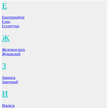
Е
Екатеринбург
Елец
Ессентуки
Ж
Железногорск
Жуковский
З
Заринск
Заречный
И
Ижевск