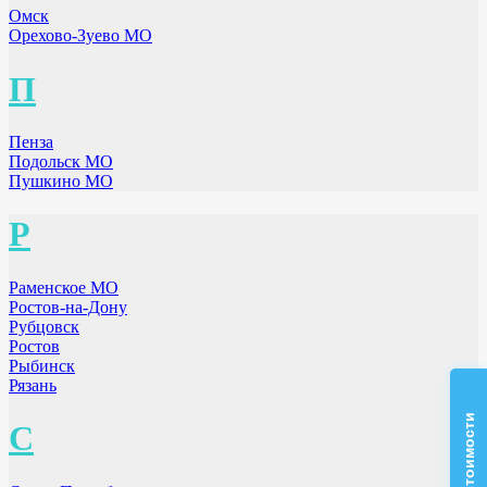
Омск
Орехово-Зуево МО
П
Пенза
Подольск МО
Пушкино МО
Р
Раменское МО
Ростов-на-Дону
Рубцовск
Ростов
Рыбинск
Рязань
С