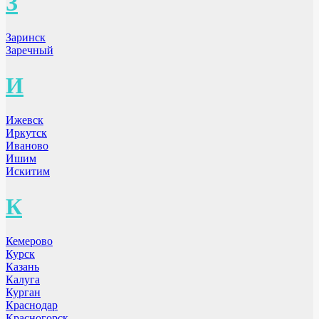
З
Заринск
Заречный
И
Ижевск
Иркутск
Иваново
Ишим
Искитим
К
Кемерово
Курск
Казань
Калуга
Курган
Краснодар
Красногорск