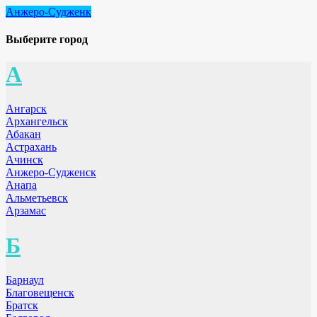
Анжеро-Судженк
Выберите город
А
Ангарск
Архангельск
Абакан
Астрахань
Ачинск
Анжеро-Судженск
Анапа
Альметьевск
Арзамас
Б
Барнаул
Благовещенск
Братск