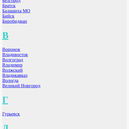
Белгород
Братск
Балашиха МО
Бийск
Биробиджан
В
Воронеж
Владивосток
Волгоград
Владимир
Волжский
Владикавказ
Вологда
Великий Новгород
Г
Гурьевск
Д