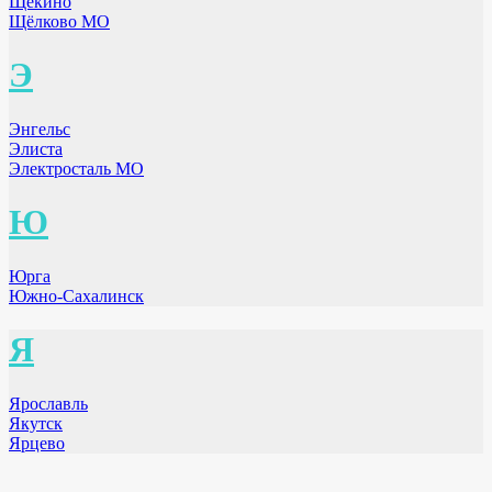
Щёкино
Щёлково МО
Э
Энгельс
Элиста
Электросталь МО
Ю
Юрга
Южно-Сахалинск
Я
Ярославль
Якутск
Ярцево