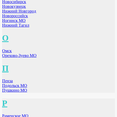
Новосибирск
Новокузнецк
Нижний Новгород
Новороссийск
Ногинск МО
Нижний Тагил
О
Омск
Орехово-Зуево МО
П
Пенза
Подольск МО
Пушкино МО
Р
Раменское МО