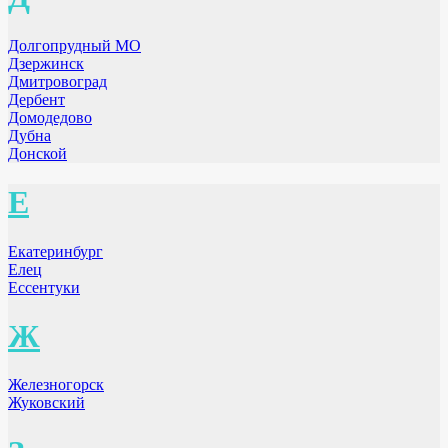
Долгопрудный МО
Дзержинск
Дмитровоград
Дербент
Домодедово
Дубна
Донской
Е
Екатеринбург
Елец
Ессентуки
Ж
Железногорск
Жуковский