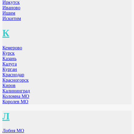
Иркутск
Иваново
Ишим
Искитим
К
Кемерово
Курск
Казань
Калуга
Курган
Краснодар
Красногорск
Киров
Калининград
Коломна МО
Королев МО
Л
Лобня МО