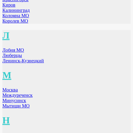
Киров
Калининград
Коломна МО
Королев МО
Л
Лобня МО
Люберцы
Ленинск-Кузнецкий
М
Москва
Междуреченск
Минусинск
Мытищи МО
Н