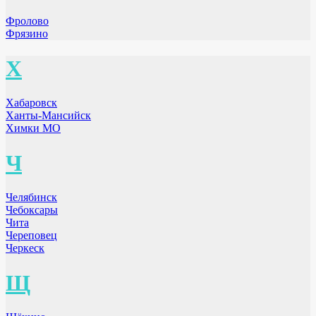
Фролово
Фрязино
Х
Хабаровск
Ханты-Мансийск
Химки МО
Ч
Челябинск
Чебоксары
Чита
Череповец
Черкеск
Щ