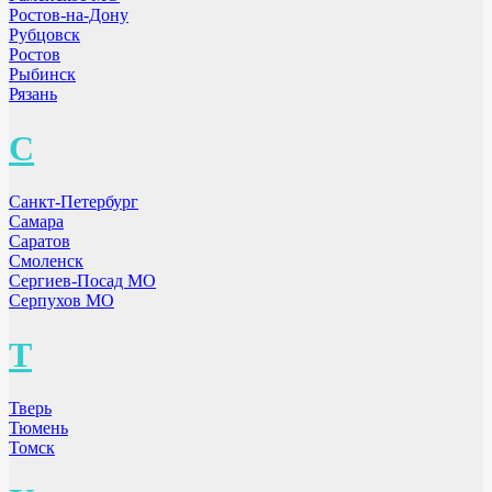
Ростов-на-Дону
Рубцовск
Ростов
Рыбинск
Рязань
С
Санкт-Петербург
Самара
Саратов
Смоленск
Сергиев-Посад МО
Серпухов МО
Т
Тверь
Тюмень
Томск