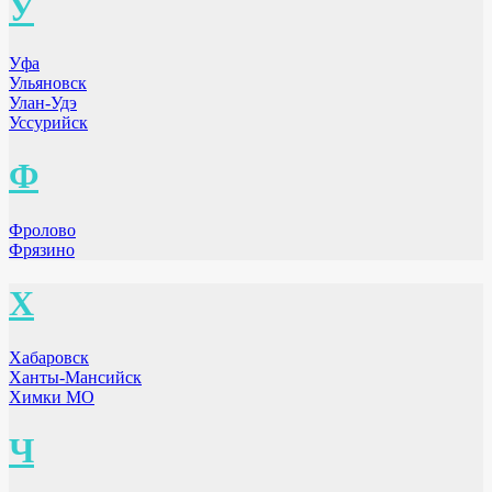
У
Уфа
Ульяновск
Улан-Удэ
Уссурийск
Ф
Фролово
Фрязино
Х
Хабаровск
Ханты-Мансийск
Химки МО
Ч