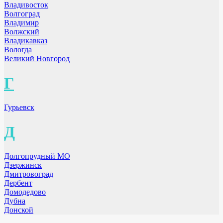
Владивосток
Волгоград
Владимир
Волжский
Владикавказ
Вологда
Великий Новгород
Г
Гурьевск
Д
Долгопрудный МО
Дзержинск
Дмитровоград
Дербент
Домодедово
Дубна
Донской