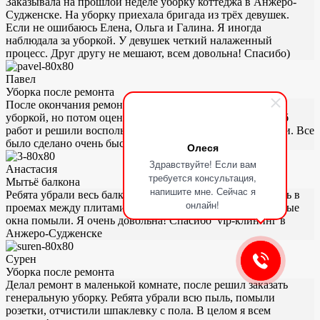
Заказывала на прошлой неделе уборку коттеджа в Анжеро-
Судженске. На уборку приехала бригада из трёх девушек.
Если не ошибаюсь Елена, Ольга и Галина. Я иногда
наблюдала за уборкой. У девушек четкий налаженный
процесс. Друг другу не мешают, всем довольна! Спасибо)
Павел
Уборка после ремонта
После окончания ремонта думали что сами справимся с
уборкой, но потом оценили свои возможности и масштаб
работ и решили воспользоваться услугами этой компании. Все
было сделано очень быстро и качественно..
Олеся
Здравствуйте! Если вам
Анастасия
требуется консультация,
Мытьё балкона
напишите мне. Сейчас я
Ребята убрали весь балкон, от стен до потолка. Даже пыль в
онлайн!
проемах между плитами убрали. И конечно же панорамные
окна помыли. Я очень довольна! Спасибо vip-клининг в
Анжеро-Судженске
Сурен
Уборка после ремонта
Делал ремонт в маленькой комнате, после решил заказать
генеральную уборку. Ребята убрали всю пыль, помыли
розетки, отчистили шпаклевку с пола. В целом я всем