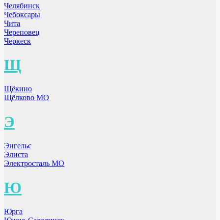
Челябинск
Чебоксары
Чита
Череповец
Черкеск
Щ
Щёкино
Щёлково МО
Э
Энгельс
Элиста
Электросталь МО
Ю
Юрга