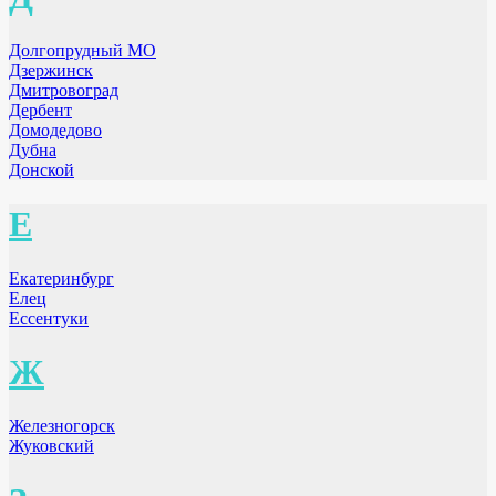
Долгопрудный МО
Дзержинск
Дмитровоград
Дербент
Домодедово
Дубна
Донской
Е
Екатеринбург
Елец
Ессентуки
Ж
Железногорск
Жуковский