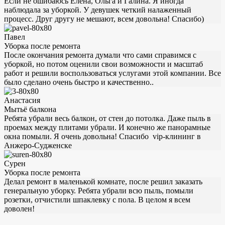
Если не ошибаюсь Елена, Ольга и Галина. Я иногда
наблюдала за уборкой. У девушек четкий налаженный
процесс. Друг другу не мешают, всем довольна! Спасибо)
Павел
Уборка после ремонта
После окончания ремонта думали что сами справимся с
уборкой, но потом оценили свои возможности и масштаб
работ и решили воспользоваться услугами этой компании. Все
было сделано очень быстро и качественно..
Анастасия
Мытьё балкона
Ребята убрали весь балкон, от стен до потолка. Даже пыль в
проемах между плитами убрали. И конечно же панорамные
окна помыли. Я очень довольна! Спасибо vip-клининг в
Анжеро-Судженске
Сурен
Уборка после ремонта
Делал ремонт в маленькой комнате, после решил заказать
генеральную уборку. Ребята убрали всю пыль, помыли
розетки, отчистили шпаклевку с пола. В целом я всем
доволен!