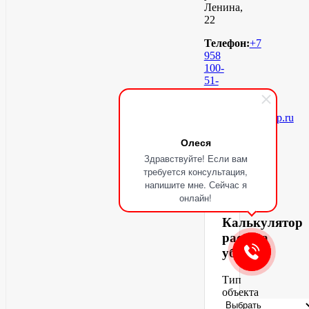
Ленина,
22
Телефон:
+7
958
100-
51-
98
Email:
info@cleaningvip.ru
заказать
Олеся
клининг
Здравствуйте! Если вам
требуется консультация,
напишите мне. Сейчас я
онлайн!
Калькулятор
расчёта
уборки
Тип
объекта