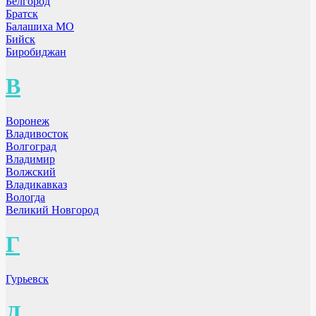
Белгород
Братск
Балашиха МО
Бийск
Биробиджан
В
Воронеж
Владивосток
Волгоград
Владимир
Волжский
Владикавказ
Вологда
Великий Новгород
Г
Гурьевск
Д