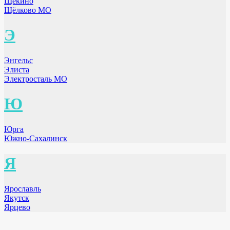
Щёкино
Щёлково МО
Э
Энгельс
Элиста
Электросталь МО
Ю
Юрга
Южно-Сахалинск
Я
Ярославль
Якутск
Ярцево