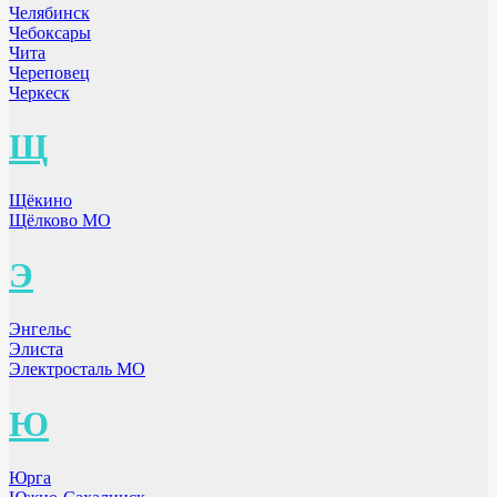
Челябинск
Чебоксары
Чита
Череповец
Черкеск
Щ
Щёкино
Щёлково МО
Э
Энгельс
Элиста
Электросталь МО
Ю
Юрга