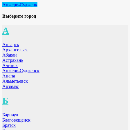
Анжеро-Судженк
Выберите город
А
Ангарск
Архангельск
Абакан
Астрахань
Ачинск
Анжеро-Судженск
Анапа
Альметьевск
Арзамас
Б
Барнаул
Благовещенск
Братск