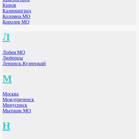
Киров
Калининград
Коломна МО
Королев МО
Л
Лобня МО
Люберцы
Ленинск-Кузнецкий
М
Москва
Междуреченск
Минусинск
Мытищи МО
Н