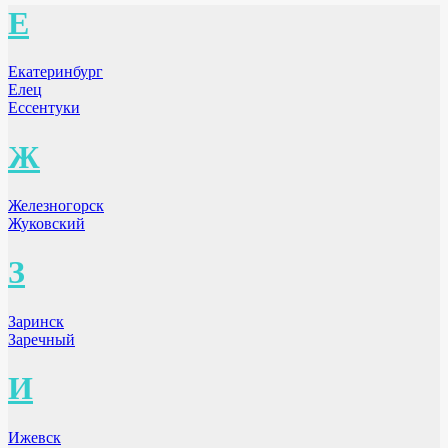
Е
Екатеринбург
Елец
Ессентуки
Ж
Железногорск
Жуковский
З
Заринск
Заречный
И
Ижевск