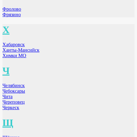
Фролово
Фрязино
Х
Хабаровск
Ханты-Мансийск
Химки МО
Ч
Челябинск
Чебоксары
Чита
Череповец
Черкеск
Щ