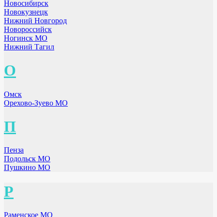
Новосибирск
Новокузнецк
Нижний Новгород
Новороссийск
Ногинск МО
Нижний Тагил
О
Омск
Орехово-Зуево МО
П
Пенза
Подольск МО
Пушкино МО
Р
Раменское МО