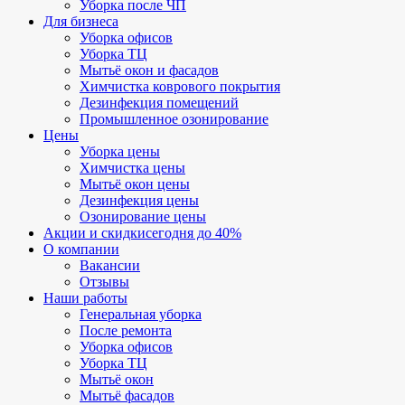
Уборка после ЧП
Для бизнеса
Уборка офисов
Уборка ТЦ
Мытьё окон и фасадов
Химчистка коврового покрытия
Дезинфекция помещений
Промышленное озонирование
Цены
Уборка цены
Химчистка цены
Мытьё окон цены
Дезинфекция цены
Озонирование цены
Акции и скидки
сегодня до 40%
О компании
Вакансии
Отзывы
Наши работы
Генеральная уборка
После ремонта
Уборка офисов
Уборка ТЦ
Мытьё окон
Мытьё фасадов