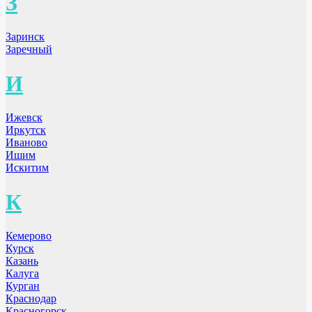
З
Заринск
Заречный
И
Ижевск
Иркутск
Иваново
Ишим
Искитим
К
Кемерово
Курск
Казань
Калуга
Курган
Краснодар
Красногорск