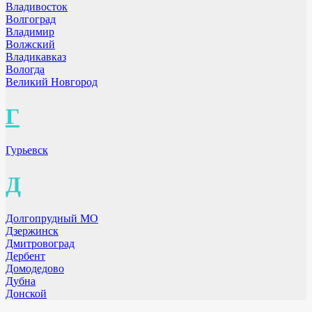
Владивосток
Волгоград
Владимир
Волжский
Владикавказ
Вологда
Великий Новгород
Г
Гурьевск
Д
Долгопрудный МО
Дзержинск
Дмитровоград
Дербент
Домодедово
Дубна
Донской