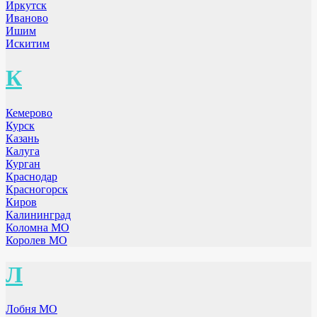
Иркутск
Иваново
Ишим
Искитим
К
Кемерово
Курск
Казань
Калуга
Курган
Краснодар
Красногорск
Киров
Калининград
Коломна МО
Королев МО
Л
Лобня МО