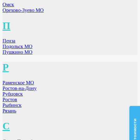
Омск
Орехово-Зуево МО
П
Пенза
Подольск МО
Пушкино МО
Р
Раменское МО
Ростов-на-Дону
Рубцовск
Ростов
Рыбинск
Рязань
С