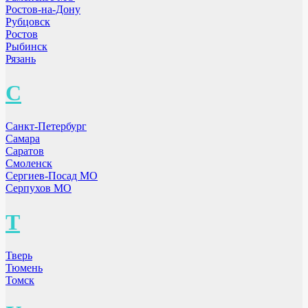
Ростов-на-Дону
Рубцовск
Ростов
Рыбинск
Рязань
С
Санкт-Петербург
Самара
Саратов
Смоленск
Сергиев-Посад МО
Серпухов МО
Т
Тверь
Тюмень
Томск