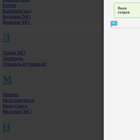
Киров
Калининград
Коломна МО
Королев МО
Л
Лобня МО
Люберцы
Ленинск-Кузнецкий
М
Москва
Междуреченск
Минусинск
Мытищи МО
Н