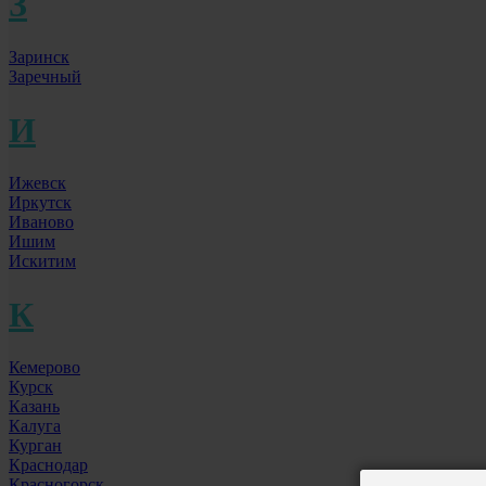
З
Заринск
Заречный
И
Ижевск
Иркутск
Иваново
Ишим
Искитим
К
Кемерово
Курск
Казань
Калуга
Курган
Краснодар
Красногорск