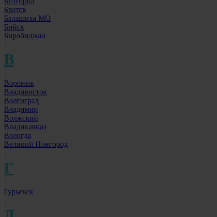
Белгород
Братск
Балашиха МО
Бийск
Биробиджан
В
Воронеж
Владивосток
Волгоград
Владимир
Волжский
Владикавказ
Вологда
Великий Новгород
Г
Гурьевск
Д