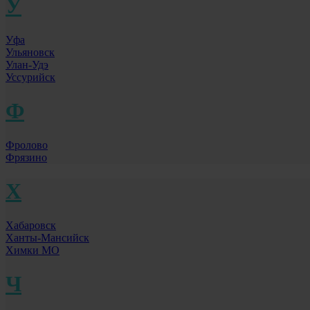
У
Уфа
Ульяновск
Улан-Удэ
Уссурийск
Ф
Фролово
Фрязино
Х
Хабаровск
Ханты-Мансийск
Химки МО
Ч