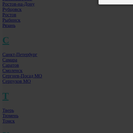
Ростов-на-Дону
Рубцовск
Ростов
Рыбинск
Рязань
С
Санкт-Петербург
Самара
Саратов
Смоленск
Сергиев-Посад МО
Серпухов МО
Т
Тверь
Тюмень
Томск