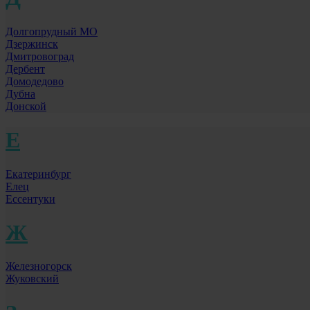
Долгопрудный МО
Дзержинск
Дмитровоград
Дербент
Домодедово
Дубна
Донской
Е
Екатеринбург
Елец
Ессентуки
Ж
Железногорск
Жуковский