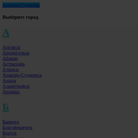
Анжеро-Судженк
Выберите город
А
Ангарск
Архангельск
Абакан
Астрахань
Ачинск
Анжеро-Судженск
Анапа
Альметьевск
Арзамас
Б
Барнаул
Благовещенск
Братск