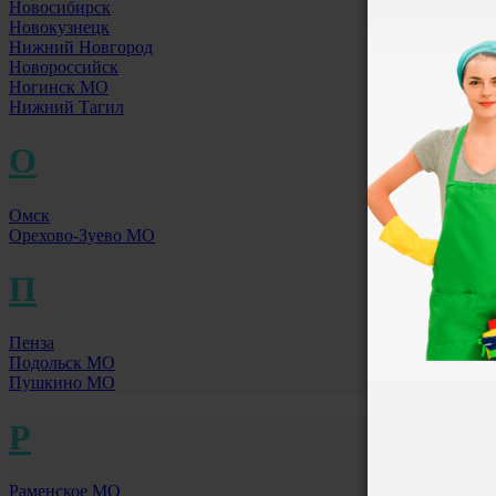
Новосибирск
Новокузнецк
Нижний Новгород
Новороссийск
Ногинск МО
Нижний Тагил
О
Омск
Орехово-Зуево МО
П
Пенза
Подольск МО
Пушкино МО
Р
Раменское МО