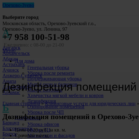
Орехово-Зуево
Выберите город
Московская область, Орехово-Зуевский г.о.,
Орехово-Зуево, ул. Ленина, 97
А
+7 958 100-51-98
Ежедневно: с 08-00 до 21-00
Ангарск
Меню
Архангельск
Абакан
Для дома
Астрахань
Генеральная уборка
Ачинск
Уборка после ремонта
Анжеро-Судженск
Поддерживающая уборка
Анапа
Дезинфекция помещений
Мытьё окон и балконов
Альметьевск
Мытье потолков
Арзамас
Химчистка мягкой мебели и ковров
Дезинфекция
Главная страница
»
Клнинговые услуги для юридических лиц
Б
Озонирование помещений
Уборка после ЧП
Дезинфекция помещений
в Орехово-Зу
Для бизнеса
Барнаул
Уборка офисов
Благовещенск
Уборка ТЦ
Цена от 20 руб. за кв. м.
Братск
Мытьё окон и фасадов
Срочный выезд.