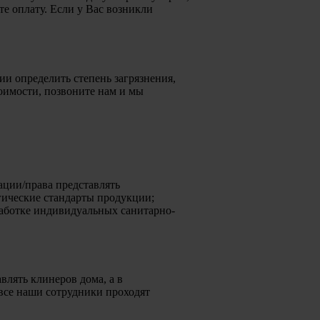
е оплату. Если у Вас возникли
и определить степень загрязнения,
тоимости, позвоните нам и мы
ации/права представлять
гические стандарты продукции;
работке индивидуальных санитарно-
лять клинеров дома, а в
все наши сотрудники проходят