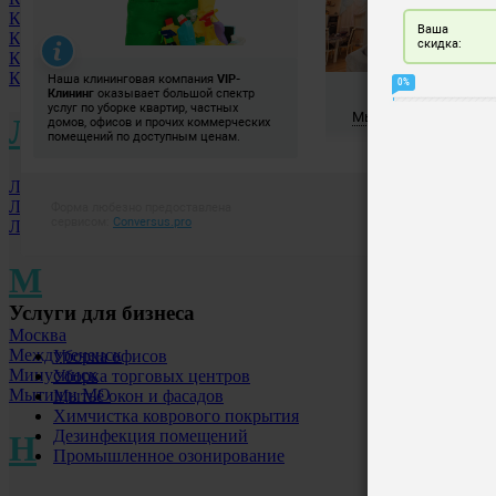
Киров
Калининград
Коломна МО
Королев МО
Л
Лобня МО
Люберцы
Ленинск-Кузнецкий
М
Услуги для бизнеса
Москва
Междуреченск
Уборка офисов
Минусинск
Уборка торговых центров
Мытищи МО
Мытьё окон и фасадов
Химчистка коврового покрытия
Дезинфекция помещений
Н
Промышленное озонирование