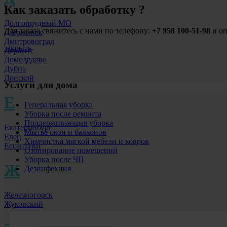
Как заказать обработку ?
Долгопрудный МО
Для заказа свяжитесь с нами по телефону:
+7 958 100-51-98
и о
Дзержинск
Дмитровоград
закрыть
Дербент
Домодедово
Дубна
Донской
Услуги для дома
Е
Генеральная уборка
Уборка после ремонта
Поддерживающая уборка
Екатеринбург
Мытьё окон и балконов
Елец
Химчистка мягкой мебели и ковров
Ессентуки
Озонирование помещений
Уборка после ЧП
Ж
Дезинфекция
Железногорск
Жуковский