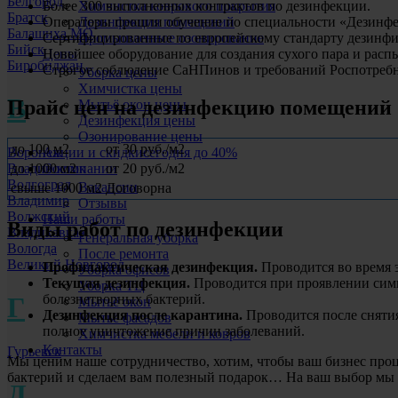
Белгород
Химчистка коврового покрытия
Более 300 выполненных контрактов по дезинфекции.
Братск
Дезинфекция помещений
Операторы прошли обучение по специальности «Дезинфе
Балашиха МО
Промышленное озонирование
Сертифицированные по европейскому стандарту дезинф
Бийск
Цены
Новейшее оборудование для создания сухого пара и распы
Биробиджан
Строгое соблюдение СаНПинов и требований Роспотребн
Уборка цены
Химчистка цены
В
Прайс цен на дезинфекцию помещений
Мытьё окон цены
Дезинфекция цены
Озонирование цены
до 100 м2
от 30 руб./м2
Воронеж
Акции и скидки
сегодня до 40%
до 1000 м2
от 20 руб./м2
Владивосток
О компании
Волгоград
Вакансии
свыше 1000 м2
Договорна
Владимир
Отзывы
Волжский
Наши работы
Виды работ по дезинфекции
Владикавказ
Генеральная уборка
Вологда
После ремонта
Великий Новгород
Профилактическая дезинфекция.
Проводится во время 
Уборка офисов
Текущая дезинфекция.
Проводится при проявлении симп
Уборка ТЦ
болезнетворных бактерий.
Г
Мытьё окон
Дезинфекция после карантина.
Проводится после снятия
Мытьё фасадов
полное уничтожение причин заболеваний.
Химчистка мебели и ковров
Контакты
Гурьевск
Мы ценим наше сотрудничество, хотим, чтобы ваш бизнес проц
бактерий и сделаем вам полезный подарок… На ваш выбор мы
Д