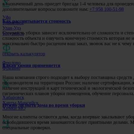
У
в назначенный день приедет бригада 1-4 человека для проведе
дополнительные вопросы позвоните нам:
+7 958 100-51-98
Уфа
Как рассчитывается стоимость
Ульяновск
Улан-Удэ
Стоимость уборки зависит исключительно от сложности и степ
Уссурийск
сложность объекта и озвучить конечную стоимость которая не 
максимально быстро расценим ваш заказ, звонок вас не к чему 
Ф
открыть калькулятор
Фролово
Какая химия применяется
Фрязино
Наша компания строго подходит к выбору поставщика средств 
Х
производителя на территории России; наличие сертификации, 
наличие инструкций и карт технической и экологической без
гигиенических планов уборки помещения, обучение персонала
Хабаровск
Ханты-Мансийск
Нужно ли быть дома во время уборки
Химки МО
Многие клиенты остаются дома, когда впервые заказывают убо
Ч
освободившееся время занимаются более приятными делами. Мы
специальные проверки.