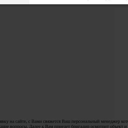
аявку на сайте, с Вами свяжется Ваш персональный менеджер ко
икшие вопросы. Далее к Вам приедет бригадир осмотрит объект и 