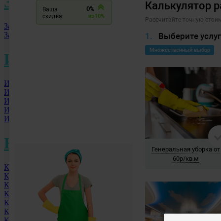
З
Заринск
Заречный
И
Ижевск
Иркутск
Иваново
Ишим
Искитим
К
Кемерово
Курск
Казань
Калуга
Курган
Краснодар
Красногорск