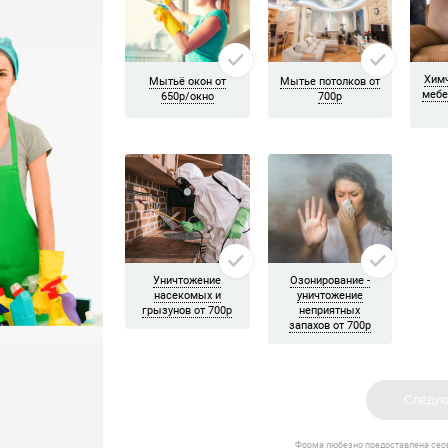
ехала бригада из трёх девушек. Если не ошибаюсь Елена, Ольга 
е мешают, всем довольна! Спасибо)
й, но потом оценили свои возможности и масштаб работ и решил
проемах между плитами убрали. И конечно же панорамные окна по
альную уборку. Ребята убрали всю пыль, помыли розетки, отчист