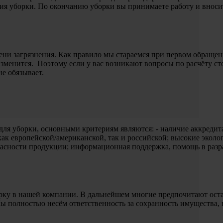
ния уборки. По окончанию уборки вы принимаете работу и вносит
ени загрязнения. Как правило мы стараемся при первом обращени
изменится. Поэтому если у вас возникают вопросы по расчёту с
не обязывает.
для уборки, основными критериям являются: - наличие аккредит
как европейской/американской, так и российской; высокие эколо
опасности продукции; информационная поддержка, помощь в раз
.
рку в нашей компании. В дальнейшем многие предпочитают остав
 полностью несём ответственность за сохранность имущества, 