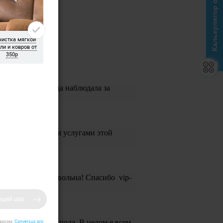
Калькулятор стоимости
и Галина. Я иногда наблюдала за
и воспользоваться услугами этой
мыли. Я очень довольна! Спасибо vip-
или шпаклевку с пола. В целом я всем