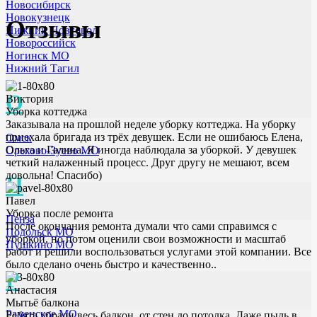
Новосибирск
Новокузнецк
Отзывы
Нижний Новгород
Новороссийск
Ногинск МО
Нижний Тагил
О
Виктория
Уборка коттеджа
Заказывала на прошлой неделе уборку коттеджа. На уборку
приехала бригада из трёх девушек. Если не ошибаюсь Елена,
Омск
Ольга и Галина. Я иногда наблюдала за уборкой. У девушек
Орехово-Зуево МО
четкий налаженный процесс. Друг другу не мешают, всем
довольна! Спасибо)
П
Павел
Уборка после ремонта
Пенза
После окончания ремонта думали что сами справимся с
Подольск МО
уборкой, но потом оценили свои возможности и масштаб
Пушкино МО
работ и решили воспользоваться услугами этой компании. Все
было сделано очень быстро и качественно..
Р
Анастасия
Мытьё балкона
Раменское МО
Ребята убрали весь балкон, от стен до потолка. Даже пыль в