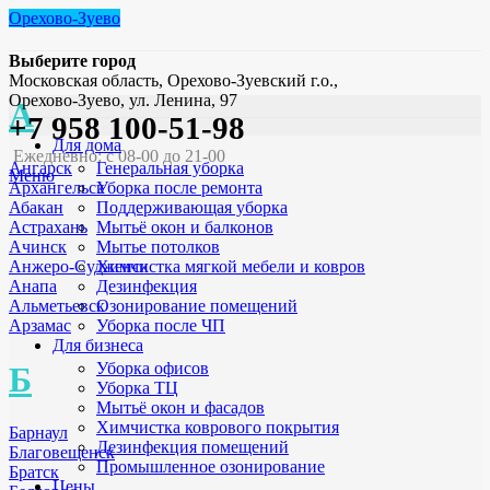
Орехово-Зуево
Выберите город
Московская область, Орехово-Зуевский г.о.,
Орехово-Зуево, ул. Ленина, 97
А
+7 958 100-51-98
Для дома
Ежедневно: с 08-00 до 21-00
Генеральная уборка
Ангарск
Меню
Уборка после ремонта
Архангельск
Поддерживающая уборка
Абакан
Мытьё окон и балконов
Астрахань
Мытье потолков
Ачинск
Химчистка мягкой мебели и ковров
Анжеро-Судженск
Дезинфекция
Анапа
Озонирование помещений
Альметьевск
Уборка после ЧП
Арзамас
Для бизнеса
Уборка офисов
Б
Уборка ТЦ
Мытьё окон и фасадов
Химчистка коврового покрытия
Барнаул
Дезинфекция помещений
Благовещенск
Промышленное озонирование
Братск
Цены