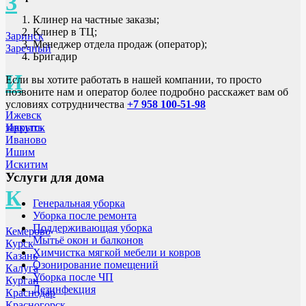
З
Клинер на частные заказы;
Клинер в ТЦ;
Заринск
Менеджер отдела продаж (оператор);
Заречный
Бригадир
И
Если вы хотите работать в нашей компании, то просто
позвоните нам и оператор более подробно расскажет вам об
условиях сотрудничества
+7 958 100-51-98
Ижевск
закрыть
Иркутск
Иваново
Ишим
Искитим
Услуги для дома
К
Генеральная уборка
Уборка после ремонта
Поддерживающая уборка
Кемерово
Мытьё окон и балконов
Курск
Химчистка мягкой мебели и ковров
Казань
Озонирование помещений
Калуга
Уборка после ЧП
Курган
Дезинфекция
Краснодар
Красногорск