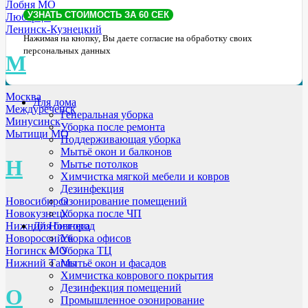
Лобня МО
Люберцы
Ленинск-Кузнецкий
Нажимая на кнопку, Вы даете согласие на обработку своих
персональных данных
М
Москва
Для дома
Междуреченск
Генеральная уборка
Минусинск
Уборка после ремонта
Мытищи МО
Поддерживающая уборка
Мытьё окон и балконов
Н
Мытье потолков
Химчистка мягкой мебели и ковров
Дезинфекция
Озонирование помещений
Новосибирск
Уборка после ЧП
Новокузнецк
Для бизнеса
Нижний Новгород
Уборка офисов
Новороссийск
Уборка ТЦ
Ногинск МО
Мытьё окон и фасадов
Нижний Тагил
Химчистка коврового покрытия
Дезинфекция помещений
О
Промышленное озонирование