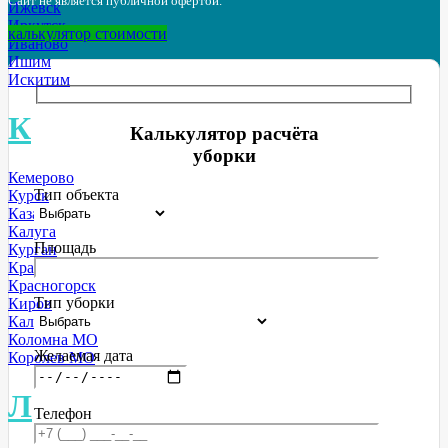
Сайт не является публичной офертой.
Ижевск
Иркутск
калькулятор стоимости
Иваново
Ишим
Искитим
К
Калькулятор расчёта
уборки
Кемерово
Тип объекта
Курск
Казань
Калуга
Площадь
Курган
Краснодар
Красногорск
Тип уборки
Киров
Калининград
Коломна МО
Желаемая дата
Королев МО
Л
Телефон