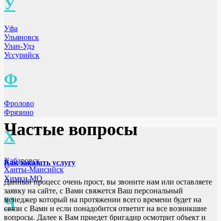
У
Уфа
Ульяновск
Улан-Удэ
Уссурийск
Ф
Фролово
Фрязино
Частые вопросы
Х
Хабаровск
Как заказать услугу
Ханты-Мансийск
Химки МО
Данный процесс очень прост, вы звоните нам или оставляете
заявку на сайте, с Вами свяжется Ваш персональный
Ч
менеджер который на протяжении всего времени будет на
связи с Вами и если понадобится ответит на все возникшие
вопросы. Далее к Вам приедет бригадир осмотрит объект и