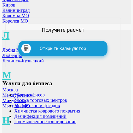
Киров
Калининград
Коломна МО
Королев МО
Получите расчёт
Л
Открыть калькулятор
Лобня МО
Люберцы
Ленинск-Кузнецкий
М
Услуги для бизнеса
Москва
Уборка офисов
Междуреченск
Уборка торговых центров
Минусинск
Мытьё окон и фасадов
Мытищи МО
Химчистка коврового покрытия
Дезинфекция помещений
Н
Промышленное озонирование