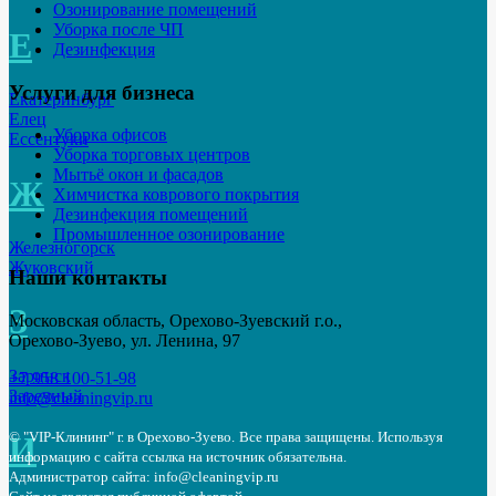
Озонирование помещений
Уборка после ЧП
Е
Дезинфекция
Услуги для бизнеса
Екатеринбург
Елец
Уборка офисов
Ессентуки
Уборка торговых центров
Мытьё окон и фасадов
Ж
Химчистка коврового покрытия
Дезинфекция помещений
Промышленное озонирование
Железногорск
Жуковский
Наши контакты
З
Московская область, Орехово-Зуевский г.о.,
Орехово-Зуево, ул. Ленина, 97
Заринск
+7 958 100-51-98
Заречный
info@cleaningvip.ru
© "VIP-Клининг" г. в Орехово-Зуево.
Все права защищены. Используя
И
информацию с сайта ссылка на источник обязательна.
Администратор сайта: info@cleaningvip.ru