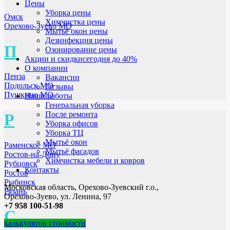
Цены
Уборка цены
Омск
Химчистка цены
Орехово-Зуево МО
Мытьё окон цены
Дезинфекция цены
П
Озонирование цены
Акции и скидки
сегодня до 40%
О компании
Пенза
Вакансии
Подольск МО
Отзывы
Пушкино МО
Наши работы
Генеральная уборка
После ремонта
Р
Уборка офисов
Уборка ТЦ
Мытьё окон
Раменское МО
Мытьё фасадов
Ростов-на-Дону
Химчистка мебели и ковров
Рубцовск
Контакты
Ростов
Рыбинск
Московская область, Орехово-Зуевский г.о.,
Рязань
Орехово-Зуево, ул. Ленина, 97
+7 958 100-51-98
С
калькулятор стоимости