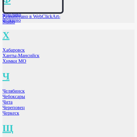
Фролово
Разработано в WebClickArt-
Фрязино
Studio
Х
Хабаровск
Ханты-Мансийск
Химки МО
Ч
Челябинск
Чебоксары
Чита
Череповец
Черкеск
Щ