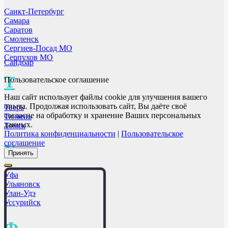
Санкт-Петербург
Самара
Саратов
Смоленск
Сергиев-Посад МО
Серпухов МО
Сайдбар
Т
Пользовательское соглашение
Наш сайт использует файлы cookie для улучшения вашего
опыта. Продолжая использовать сайт, Вы даёте своё
Тверь
согласие на обработку и хранение Ваших персональных
Тюмень
данных.
Томск
Политика конфиденциальности
|
Пользовательское
соглашение
У
Принять
Уфа
Ульяновск
Улан-Удэ
Уссурийск
Ф