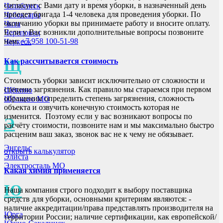
согласует с Вами дату и время уборки, в назначенный день
Челябинск
приедет бригада 1-4 человека для проведения уборки. По
Чебоксары
окончанию уборки вы принимаете работу и вносите оплату.
Чита
Если у Вас возникли дополнительные вопросы позвоните
Череповец
нам:
+7 958 100-51-98
Черкеск
Как рассчитывается стоимость
Щ
Стоимость уборки зависит исключительно от сложности и
степени загрязнения. Как правило мы стараемся при первом
Щёкино
обращении определить степень загрязнения, сложность
Щёлково МО
объекта и озвучить конечную стоимость которая не
изменится. Поэтому если у вас возникают вопросы по
Э
расчёту стоимости, позвоните нам и мы максимально быстро
расценим ваш заказ, звонок вас не к чему не обязывает.
Энгельс
открыть калькулятор
Элиста
Электросталь МО
Какая химия применяется
Ю
Наша компания строго подходит к выбору поставщика
средств для уборки, основными критериям являются: -
наличие аккредитации/права представлять производителя на
Юрга
территории России; наличие сертификации, как европейской/