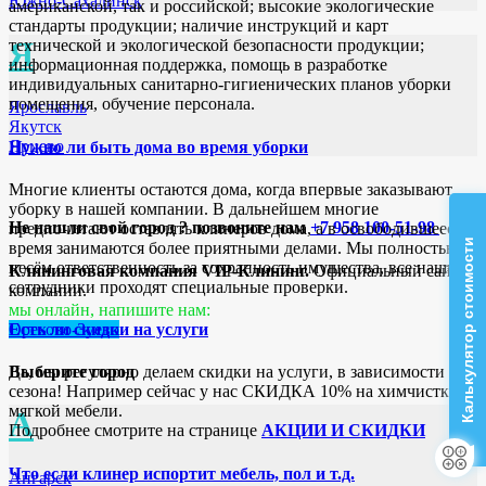
Южно-Сахалинск
американской, так и российской; высокие экологические
стандарты продукции; наличие инструкций и карт
Я
технической и экологической безопасности продукции;
информационная поддержка, помощь в разработке
индивидуальных санитарно-гигиенических планов уборки
помещения, обучение персонала.
Ярославль
Якутск
Ярцево
Нужно ли быть дома во время уборки
Многие клиенты остаются дома, когда впервые заказывают
уборку в нашей компании. В дальнейшем многие
Не нашли свой город ? позвоните нам
+7 958 100-51-98
предпочитают оставлять клинеров дома, а в освободившееся
Калькулятор стоимости
время занимаются более приятными делами. Мы полностью
несём ответственность за сохранность имущества, все наши
Клининговая компания VIP-Клининг.
Официальный сайт
сотрудники проходят специальные проверки.
компании.
мы онлайн, напишите нам:
Орехово-Зуево
Есть ли скидки на услуги
Выберите город
Да, мы регулярно делаем скидки на услуги, в зависимости от
сезона! Например сейчас у нас СКИДКА 10% на химчистку
мягкой мебели.
А
Подробнее смотрите на странице
АКЦИИ И СКИДКИ
Что если клинер испортит мебель, пол и т.д.
Ангарск