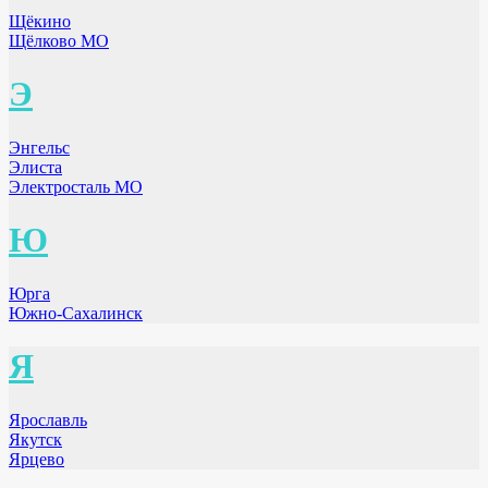
Щёкино
Щёлково МО
Э
Энгельс
Элиста
Электросталь МО
Ю
Юрга
Южно-Сахалинск
Я
Ярославль
Якутск
Ярцево