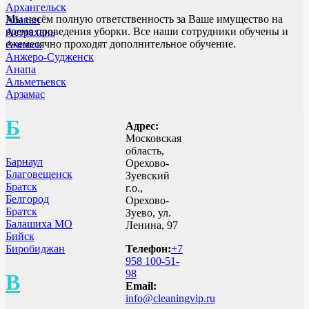
Архангельск
Мы несём полную ответственность за Ваше имущество на
Абакан
время проведения уборки. Все наши сотрудники обучены и
Астрахань
ежемесячно проходят дополнительное обучение.
Ачинск
Анжеро-Судженск
Анапа
Альметьевск
Арзамас
Б
Адрес:
Московская
область,
Барнаул
Орехово-
Благовещенск
Зуевский
Братск
г.о.,
Белгород
Орехово-
Братск
Зуево, ул.
Балашиха МО
Ленина, 97
Бийск
Биробиджан
Телефон:
+7
958 100-51-
98
В
Email:
info@cleaningvip.ru