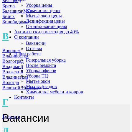
Белгород
Уборка цены
Братск
Химчистка цены
Балашиха МО
Мытьё окон цены
Бийск
Дезинфекция цены
Биробиджан
Озонирование цены
Акции и скидки
сегодня до 40%
В
О компании
Вакансии
Отзывы
Воронеж
Наши работы
Владивосток
Генеральная уборка
Волгоград
После ремонта
Владимир
Уборка офисов
Волжский
Уборка ТЦ
Владикавказ
Мытьё окон
Вологда
Мытьё фасадов
Великий Новгород
Химчистка мебели и ковров
Контакты
Г
Вакансии
Гурьевск
Д