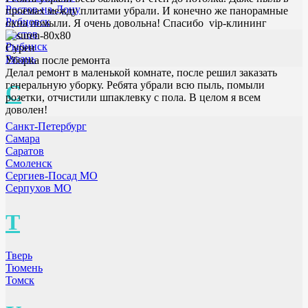
Ростов-на-Дону
проемах между плитами убрали. И конечно же панорамные
Рубцовск
окна помыли. Я очень довольна! Спасибо vip-клининг
Ростов
Рыбинск
Сурен
Рязань
Уборка после ремонта
Делал ремонт в маленькой комнате, после решил заказать
генеральную уборку. Ребята убрали всю пыль, помыли
С
розетки, отчистили шпаклевку с пола. В целом я всем
доволен!
Санкт-Петербург
Самара
Саратов
Смоленск
Сергиев-Посад МО
Серпухов МО
Т
Тверь
Тюмень
Томск