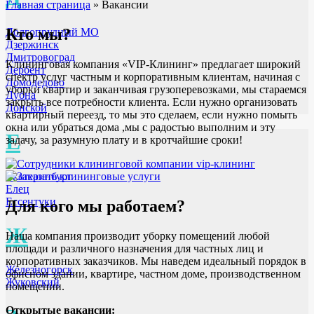
Главная страница
»
Вакансии
Кто мы?
Долгопрудный МО
Дзержинск
Дмитровоград
Клининговая компания «VIP-Клининг» предлагает широкий
Дербент
спектр услуг частным и корпоративным клиентам, начиная с
Домодедово
уборки квартир и заканчивая грузоперевозками, мы стараемся
Дубна
закрыть все потребности клиента. Если нужно организовать
Донской
квартирный переезд, то мы это сделаем, если нужно помыть
окна или убраться дома ,мы с радостью выполним и эту
Е
задачу, за разумную плату и в кротчайшие сроки!
Екатеринбург
Елец
Ессентуки
Для кого мы работаем?
Ж
Наша компания производит уборку помещений любой
площади и различного назначения для частных лиц и
корпоративных заказчиков. Мы наведем идеальный порядок в
Железногорск
офисном здании, квартире, частном доме, производственном
Жуковский
помещении.
Открытые вакансии: