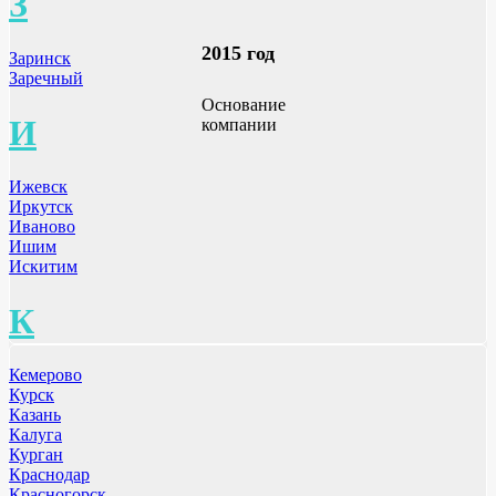
З
2015 год
Заринск
Заречный
Основание
И
компании
Ижевск
Иркутск
Иваново
Ишим
Искитим
К
Кемерово
Курск
Казань
Калуга
Курган
Краснодар
Красногорск