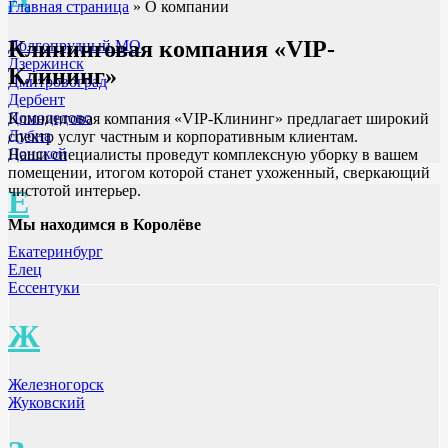
Главная страница
»
О компании
Клининговая компания «VIP-
Долгопрудный МО
Дзержинск
Клининг»
Дмитровоград
Дербент
Домодедово
Клининговая компания «VIP-Клининг» предлагает широкий
Дубна
спектр услуг частным и корпоративным клиентам.
Донской
Наши специалисты проведут комплексную уборку в вашем
помещении, итогом которой станет ухоженный, сверкающий
чистотой интерьер.
Е
Мы находимся в Королёве
Екатеринбург
Елец
Ессентуки
Ж
Железногорск
Жуковский