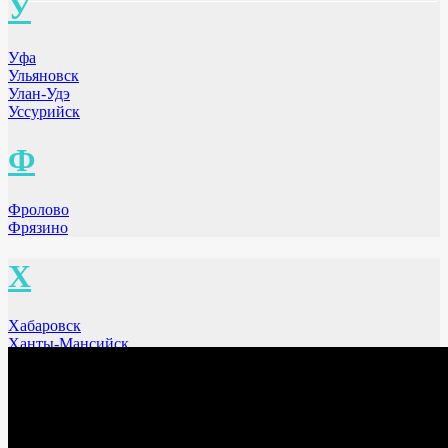
У
Уфа
Ульяновск
Улан-Удэ
Уссурийск
Ф
Фролово
Фрязино
Х
Хабаровск
Ханты-Мансийск
Химки МО
Ч