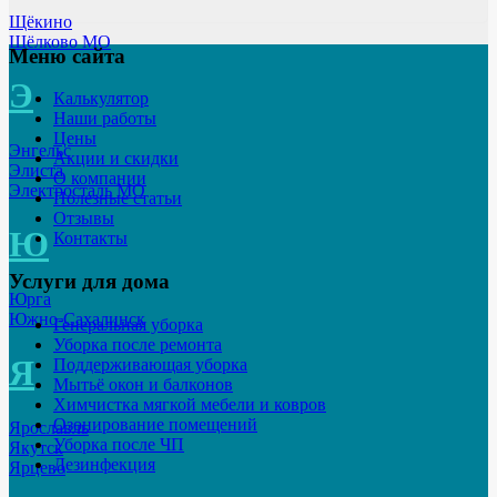
Щёкино
Щёлково МО
Меню сайта
Э
Калькулятор
Наши работы
Цены
Энгельс
Акции и скидки
Элиста
О компании
Электросталь МО
Полезные статьи
Отзывы
Ю
Контакты
Услуги для дома
Юрга
Южно-Сахалинск
Генеральная уборка
Уборка после ремонта
Я
Поддерживающая уборка
Мытьё окон и балконов
Химчистка мягкой мебели и ковров
Озонирование помещений
Ярославль
Уборка после ЧП
Якутск
Дезинфекция
Ярцево