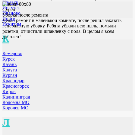
Ижевск
Иркутск
Сурен
Иваново
Уборка после ремонта
Ишим
Делал ремонт в маленькой комнате, после решил заказать
Искитим
генеральную уборку. Ребята убрали всю пыль, помыли
розетки, отчистили шпаклевку с пола. В целом я всем
К
доволен!
Кемерово
Курск
Казань
Калуга
Курган
Краснодар
Красногорск
Киров
Калининград
Коломна МО
Королев МО
Л