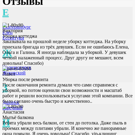
Отзывы
Е
Екатеринбург
Виктория
Елец
Уборка коттеджа
Ессентуки
Заказывала на прошлой неделе уборку коттеджа. На уборку
приехала бригада из трёх девушек. Если не ошибаюсь Елена,
Ж
Ольга и Галина. Я иногда наблюдала за уборкой. У девушек
четкий налаженный процесс. Друг другу не мешают, всем
довольна! Спасибо)
Железногорск
Жуковский
Павел
Уборка после ремонта
З
После окончания ремонта думали что сами справимся с
уборкой, но потом оценили свои возможности и масштаб
работ и решили воспользоваться услугами этой компании. Все
было сделано очень быстро и качественно..
Заринск
Заречный
Анастасия
Мытьё балкона
И
Ребята убрали весь балкон, от стен до потолка. Даже пыль в
проемах между плитами убрали. И конечно же панорамные
окна помыли. Я очень довольна! Спасибо vip-клининг