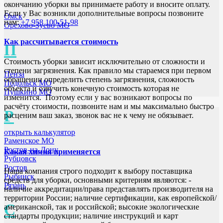
окончанию уборки вы принимаете работу и вносите оплату.
Если у Вас возникли дополнительные вопросы позвоните
Омск
нам:
+7 958 100-51-98
Орехово-Зуево МО
Как рассчитывается стоимость
П
Стоимость уборки зависит исключительно от сложности и
степени загрязнения. Как правило мы стараемся при первом
Пенза
обращении определить степень загрязнения, сложность
Подольск МО
объекта и озвучить конечную стоимость которая не
Пушкино МО
изменится. Поэтому если у вас возникают вопросы по
расчёту стоимости, позвоните нам и мы максимально быстро
Р
расценим ваш заказ, звонок вас не к чему не обязывает.
открыть калькулятор
Раменское МО
Ростов-на-Дону
Какая химия применяется
Рубцовск
Ростов
Наша компания строго подходит к выбору поставщика
Рыбинск
средств для уборки, основными критериям являются: -
Рязань
наличие аккредитации/права представлять производителя на
территории России; наличие сертификации, как европейской/
С
американской, так и российской; высокие экологические
стандарты продукции; наличие инструкций и карт