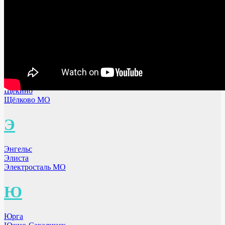
Челябинск
Чебоксары
Чита
Череповец
Черкеск
Щ
Щёкино
Щёлково МО
Э
Энгельс
Элиста
Электросталь МО
Ю
Юрга