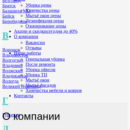
Белгород
Уборка цены
Братск
Химчистка цены
Балашиха МО
Мытьё окон цены
Бийск
Дезинфекция цены
Биробиджан
Озонирование цены
Акции и скидки
сегодня до 40%
В
О компании
Вакансии
Отзывы
Воронеж
Наши работы
Владивосток
Генеральная уборка
Волгоград
После ремонта
Владимир
Уборка офисов
Волжский
Уборка ТЦ
Владикавказ
Мытьё окон
Вологда
Мытьё фасадов
Великий Новгород
Химчистка мебели и ковров
Контакты
Г
О компании
Гурьевск
Д