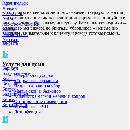
средства.
Архангельск
Абакан
Со стороны нашей компании это означает твердую гарантию,
Астрахань
что использование таких средств и инструментов при уборке
Ачинск
не нанесет ущерба вашему интерьеру. Все наши сотрудники –
Анжеро-Судженск
от вашего менеджера до бригады уборщиков – неизменно
Анапа
вежливы, внимательны к клиенту и всегда готовы помочь.
Альметьевск
Арзамас
закрыть
Б
Услуги для дома
Барнаул
Благовещенск
Генеральная уборка
Братск
Уборка после ремонта
Белгород
Поддерживающая уборка
Братск
Мытьё окон и балконов
Балашиха МО
Химчистка мягкой мебели и ковров
Бийск
Озонирование помещений
Биробиджан
Уборка после ЧП
Дезинфекция
В