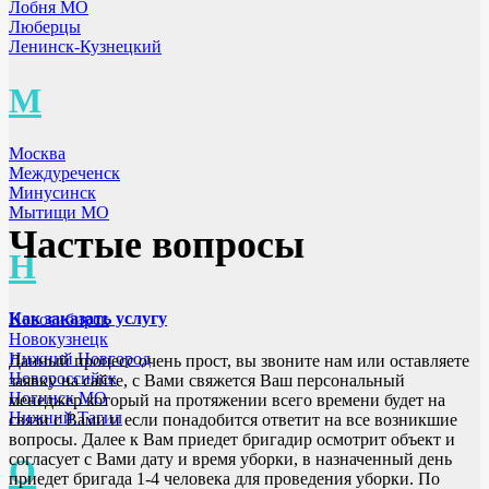
Лобня МО
Люберцы
Ленинск-Кузнецкий
М
Москва
Междуреченск
Минусинск
Мытищи МО
Частые вопросы
Н
Как заказать услугу
Новосибирск
Новокузнецк
Нижний Новгород
Данный процесс очень прост, вы звоните нам или оставляете
Новороссийск
заявку на сайте, с Вами свяжется Ваш персональный
Ногинск МО
менеджер который на протяжении всего времени будет на
Нижний Тагил
связи с Вами и если понадобится ответит на все возникшие
вопросы. Далее к Вам приедет бригадир осмотрит объект и
согласует с Вами дату и время уборки, в назначенный день
О
приедет бригада 1-4 человека для проведения уборки. По