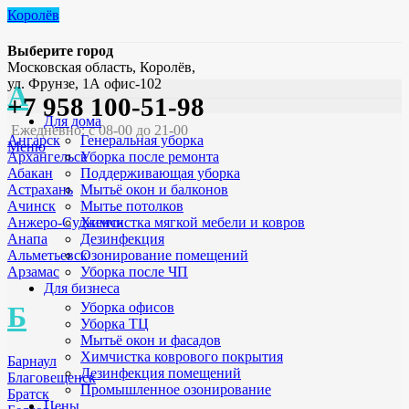
Королёв
Выберите город
Московская область, Королёв,
ул. Фрунзе, 1А офис-102
А
+7 958 100-51-98
Для дома
Ежедневно: с 08-00 до 21-00
Генеральная уборка
Ангарск
Меню
Уборка после ремонта
Архангельск
Поддерживающая уборка
Абакан
Мытьё окон и балконов
Астрахань
Мытье потолков
Ачинск
Химчистка мягкой мебели и ковров
Анжеро-Судженск
Дезинфекция
Анапа
Озонирование помещений
Альметьевск
Уборка после ЧП
Арзамас
Для бизнеса
Уборка офисов
Б
Уборка ТЦ
Мытьё окон и фасадов
Химчистка коврового покрытия
Барнаул
Дезинфекция помещений
Благовещенск
Промышленное озонирование
Братск
Цены