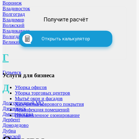
Воронеж
Владивосток
Волгоград
Получите расчёт
Владимир
Волжский
Владикавказ
Вологда
Открыть калькулятор
Великий Новгород
Г
Гурьевск
Услуги для бизнеса
Д
Уборка офисов
Уборка торговых центров
Мытьё окон и фасадов
Долгопрудный МО
Химчистка коврового покрытия
Дзержинск
Дезинфекция помещений
Дмитровоград
Промышленное озонирование
Дербент
Домодедово
Дубна
Донской