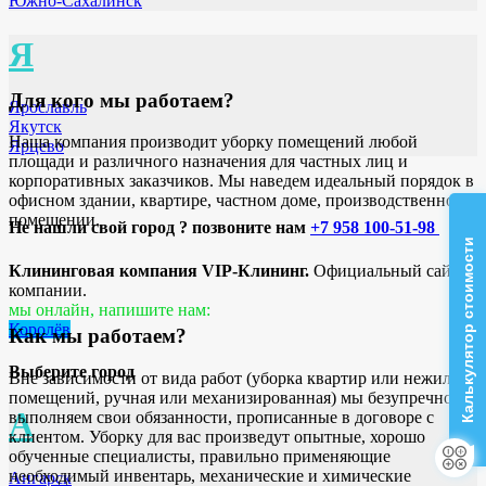
Южно-Сахалинск
Я
Для кого мы работаем?
Ярославль
Якутск
Наша компания производит уборку помещений любой
Ярцево
площади и различного назначения для частных лиц и
корпоративных заказчиков. Мы наведем идеальный порядок в
офисном здании, квартире, частном доме, производственном
помещении.
Не нашли свой город ? позвоните нам
+7 958 100-51-98
Калькулятор стоимости
Клининговая компания VIP-Клининг.
Официальный сайт
компании.
мы онлайн, напишите нам:
Королёв
Как мы работаем?
Выберите город
Вне зависимости от вида работ (уборка квартир или нежилых
помещений, ручная или механизированная) мы безупречно
А
выполняем свои обязанности, прописанные в договоре с
клиентом. Уборку для вас произведут опытные, хорошо
обученные специалисты, правильно применяющие
необходимый инвентарь, механические и химические
Ангарск