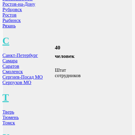
Ростов-на-Дону
Рубцовск
Ростов
Рыбинск
Рязань
С
40
Санкт-Петербург
человек
Самара
Саратов
Штат
Смоленск
сотрудников
Сергиев-Посад МО
Серпухов МО
Т
Тверь
Тюмень
Томск