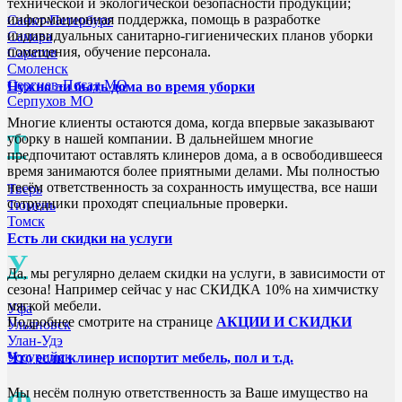
технической и экологической безопасности продукции;
информационная поддержка, помощь в разработке
Санкт-Петербург
индивидуальных санитарно-гигиенических планов уборки
Самара
помещения, обучение персонала.
Саратов
Смоленск
Сергиев-Посад МО
Нужно ли быть дома во время уборки
Серпухов МО
Многие клиенты остаются дома, когда впервые заказывают
Т
уборку в нашей компании. В дальнейшем многие
предпочитают оставлять клинеров дома, а в освободившееся
время занимаются более приятными делами. Мы полностью
несём ответственность за сохранность имущества, все наши
Тверь
сотрудники проходят специальные проверки.
Тюмень
Томск
Есть ли скидки на услуги
У
Да, мы регулярно делаем скидки на услуги, в зависимости от
сезона! Например сейчас у нас СКИДКА 10% на химчистку
мягкой мебели.
Уфа
Подробнее смотрите на странице
АКЦИИ И СКИДКИ
Ульяновск
Улан-Удэ
Уссурийск
Что если клинер испортит мебель, пол и т.д.
Мы несём полную ответственность за Ваше имущество на
Ф