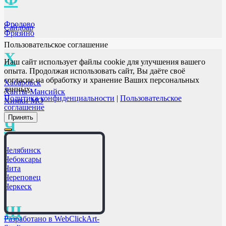
Фролово
Сайдбар
Фрязино
Пользовательское соглашение
Х
Наш сайт использует файлы cookie для улучшения вашего
опыта. Продолжая использовать сайт, Вы даёте своё
согласие на обработку и хранение Ваших персональных
Хабаровск
данных.
Ханты-Мансийск
Политика конфиденциальности
|
Пользовательское
Химки МО
соглашение
Принять
Ч
Челябинск
Чебоксары
Чита
Череповец
Черкеск
Щ
Разработано в WebClickArt-