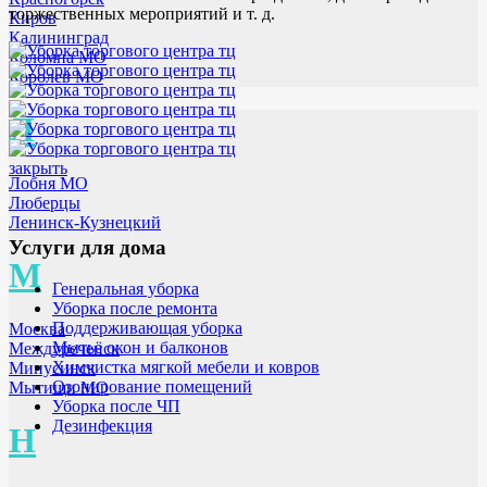
торжественных мероприятий и т. д.
Киров
Калининград
Коломна МО
Королев МО
Л
закрыть
Лобня МО
Люберцы
Ленинск-Кузнецкий
Услуги для дома
М
Генеральная уборка
Уборка после ремонта
Поддерживающая уборка
Москва
Мытьё окон и балконов
Междуреченск
Химчистка мягкой мебели и ковров
Минусинск
Озонирование помещений
Мытищи МО
Уборка после ЧП
Дезинфекция
Н