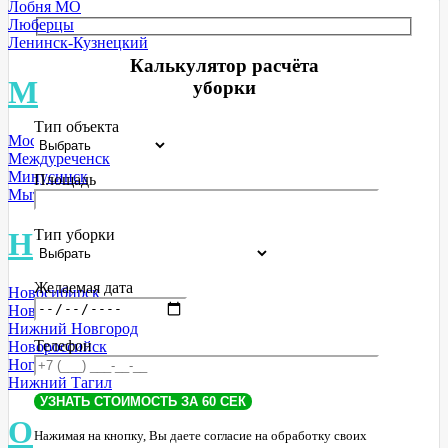
Лобня МО
Люберцы
Ленинск-Кузнецкий
Калькулятор расчёта
М
уборки
Тип объекта
Москва
Междуреченск
Минусинск
Площадь
Мытищи МО
Тип уборки
Н
Желаемая дата
Новосибирск
Новокузнецк
Нижний Новгород
Телефон
Новороссийск
Ногинск МО
Нижний Тагил
О
Нажимая на кнопку, Вы даете согласие на обработку своих