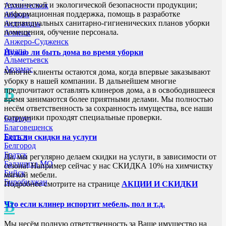
технической и экологической безопасности продукции;
Архангельск
информационная поддержка, помощь в разработке
Абакан
индивидуальных санитарно-гигиенических планов уборки
Астрахань
помещения, обучение персонала.
Ачинск
Анжеро-Судженск
Анапа
Нужно ли быть дома во время уборки
Альметьевск
Арзамас
Многие клиенты остаются дома, когда впервые заказывают
уборку в нашей компании. В дальнейшем многие
Б
предпочитают оставлять клинеров дома, а в освободившееся
время занимаются более приятными делами. Мы полностью
несём ответственность за сохранность имущества, все наши
сотрудники проходят специальные проверки.
Барнаул
Благовещенск
Братск
Есть ли скидки на услуги
Белгород
Братск
Да, мы регулярно делаем скидки на услуги, в зависимости от
Балашиха МО
сезона! Например сейчас у нас СКИДКА 10% на химчистку
Бийск
мягкой мебели.
Биробиджан
Подробнее смотрите на странице
АКЦИИ И СКИДКИ
В
Что если клинер испортит мебель, пол и т.д.
Мы несём полную ответственность за Ваше имущество на