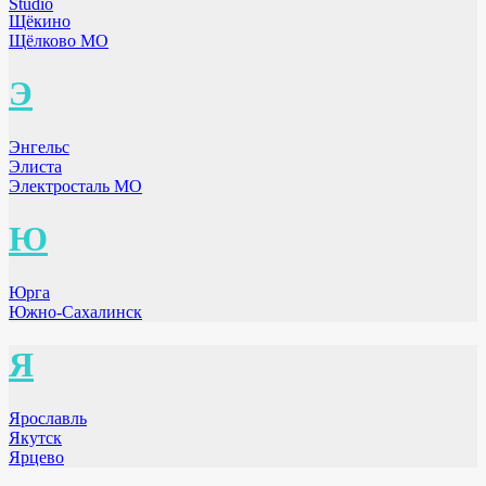
Studio
Щёкино
Щёлково МО
Э
Энгельс
Элиста
Электросталь МО
Ю
Юрга
Южно-Сахалинск
Я
Ярославль
Якутск
Ярцево