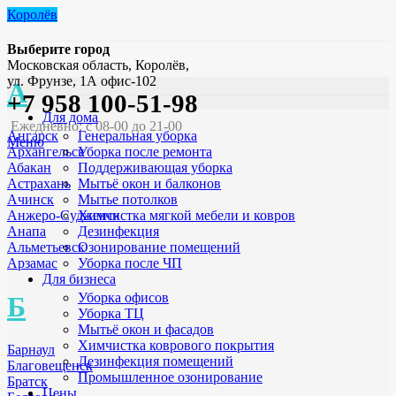
Королёв
Выберите город
Московская область, Королёв,
ул. Фрунзе, 1А офис-102
А
+7 958 100-51-98
Для дома
Ежедневно: с 08-00 до 21-00
Генеральная уборка
Ангарск
Меню
Уборка после ремонта
Архангельск
Поддерживающая уборка
Абакан
Мытьё окон и балконов
Астрахань
Мытье потолков
Ачинск
Химчистка мягкой мебели и ковров
Анжеро-Судженск
Дезинфекция
Анапа
Озонирование помещений
Альметьевск
Уборка после ЧП
Арзамас
Для бизнеса
Уборка офисов
Б
Уборка ТЦ
Мытьё окон и фасадов
Химчистка коврового покрытия
Барнаул
Дезинфекция помещений
Благовещенск
Промышленное озонирование
Братск
Цены