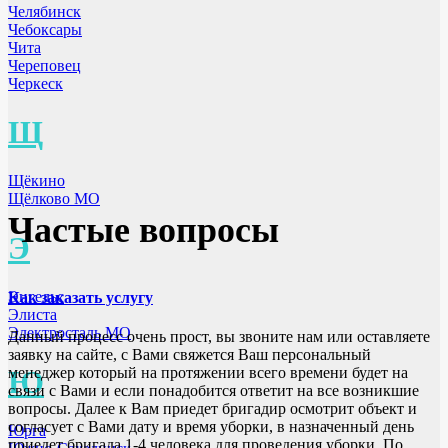
Челябинск
Чебоксары
Чита
Череповец
Черкеск
Щ
Щёкино
Щёлково МО
Частые вопросы
Э
Энгельс
Как заказать услугу
Элиста
Электросталь МО
Данный процесс очень прост, вы звоните нам или оставляете
заявку на сайте, с Вами свяжется Ваш персональный
Ю
менеджер который на протяжении всего времени будет на
связи с Вами и если понадобится ответит на все возникшие
вопросы. Далее к Вам приедет бригадир осмотрит объект и
согласует с Вами дату и время уборки, в назначенный день
Юрга
приедет бригада 1-4 человека для проведения уборки. По