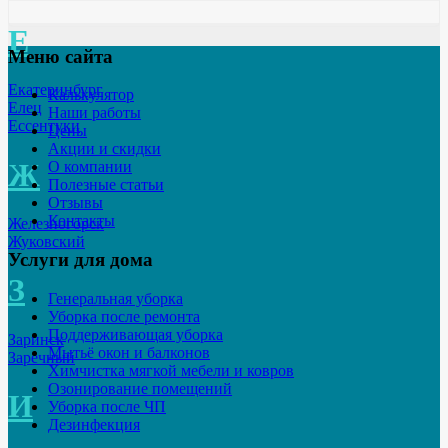
Е
Меню сайта
Екатеринбург
Калькулятор
Елец
Наши работы
Ессентуки
Цены
Акции и скидки
Ж
О компании
Полезные статьи
Отзывы
Контакты
Железногорск
Жуковский
Услуги для дома
З
Генеральная уборка
Уборка после ремонта
Поддерживающая уборка
Заринск
Мытьё окон и балконов
Заречный
Химчистка мягкой мебели и ковров
Озонирование помещений
И
Уборка после ЧП
Дезинфекция