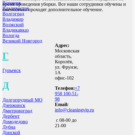
Воронеж
время проведения уборки. Все наши сотрудники обучены и
Владивосток
ежемесячно проходят дополнительное обучение.
Волгоград
Владимир
Волжский
Владикавказ
Вологда
Великий Новгород
Адрес:
Московская
Г
область,
Королёв,
ул. Фрунзе,
Гурьевск
1А
офис-102
Д
Телефон:
+7
958 100-51-
98
Долгопрудный МО
Email:
Дзержинск
info@cleaningvip.ru
Дмитровоград
Дербент
с 08-00 до
Домодедово
21-00
Дубна
Донской