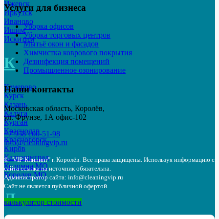
Ижевск
Услуги для бизнеса
Иркутск
Иваново
Уборка офисов
Ишим
Уборка торговых центров
Искитим
Мытьё окон и фасадов
Химчистка коврового покрытия
К
Дезинфекция помещений
Промышленное озонирование
Кемерово
Наши контакты
Курск
Казань
Московская область, Королёв,
Калуга
ул. Фрунзе, 1А офис-102
Курган
Краснодар
+7 958 100-51-98
Красногорск
info@cleaningvip.ru
Киров
Калининград
© "VIP-Клининг" г. Королёв.
Все права защищены. Используя информацию с
Коломна МО
сайта ссылка на источник обязательна.
Королев МО
Администратор сайта: info@cleaningvip.ru
Сайт не является публичной офертой.
Л
калькулятор стоимости