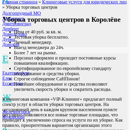
Главная страница
»
Клнинговые услуги для юридических лиц
»
Уборка торговых центров
Долгопрудный МО
Уборка торговых центров
в Королёве
Дзержинск
Дмитровоград
Дербент
Цена от 40 руб. за кв. м.
Домодедово
Тестовая уборка бесплатно.
Дубна
Личный менеджер.
Донской
Выезд менеджера до 24ч.
Более 7 лет на рынке.
Е
Персонал оформлен и проходит постоянные курсы
повышения квалификации.
Сертифицированное по европейскому стандарту
Екатеринбург
оборудование и средства уборки.
Елец
Строгое соблюдение СаНПинов!
Ессентуки
Новейшее оборудование и средства позволяют
увеличить скорость уборки и сократить расходы.
Ж
Клининговая компания «VIP-Клининг» предлагает полный
спектр услуг в области уборки торговых центров. На
сегодняшний день в каждом крупном населенном пункте
Железногорск
регулярно появляются все новые торговые площадки, что
Жуковский
приводит к увеличению спроса на услуги по их уборке. Как
правило, приоритетным вариантом организации этого