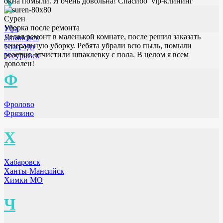
У
окна помыли. Я очень довольна! Спасибо vip-клининг
Сурен
Уборка после ремонта
Уфа
Делал ремонт в маленькой комнате, после решил заказать
Ульяновск
генеральную уборку. Ребята убрали всю пыль, помыли
Улан-Удэ
розетки, отчистили шпаклевку с пола. В целом я всем
Уссурийск
доволен!
Ф
Фролово
Фрязино
Х
Хабаровск
Ханты-Мансийск
Химки МО
Ч