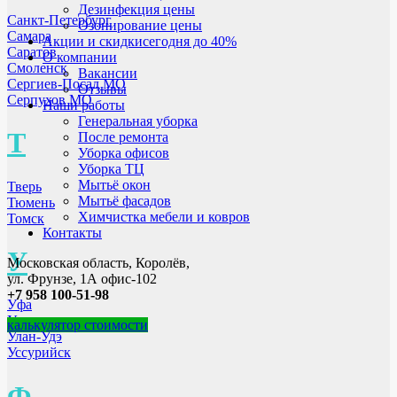
Дезинфекция цены
Санкт-Петербург
Озонирование цены
Самара
Акции и скидки
сегодня до 40%
Саратов
О компании
Смоленск
Вакансии
Сергиев-Посад МО
Отзывы
Серпухов МО
Наши работы
Генеральная уборка
Т
После ремонта
Уборка офисов
Уборка ТЦ
Мытьё окон
Тверь
Мытьё фасадов
Тюмень
Химчистка мебели и ковров
Томск
Контакты
У
Московская область, Королёв,
ул. Фрунзе, 1А офис-102
+7 958 100-51-98
Уфа
Ульяновск
калькулятор стоимости
Улан-Удэ
Уссурийск
Ф