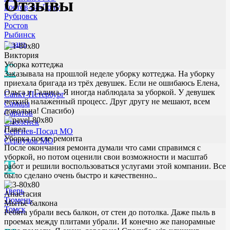
Отзывы
Ростов-на-Дону
Рубцовск
Ростов
Рыбинск
Рязань
Виктория
С
Уборка коттеджа
Заказывала на прошлой неделе уборку коттеджа. На уборку
приехала бригада из трёх девушек. Если не ошибаюсь Елена,
Ольга и Галина. Я иногда наблюдала за уборкой. У девушек
Санкт-Петербург
четкий налаженный процесс. Друг другу не мешают, всем
Самара
довольна! Спасибо)
Саратов
Смоленск
Павел
Сергиев-Посад МО
Уборка после ремонта
Серпухов МО
После окончания ремонта думали что сами справимся с
уборкой, но потом оценили свои возможности и масштаб
Т
работ и решили воспользоваться услугами этой компании. Все
было сделано очень быстро и качественно..
Тверь
Анастасия
Тюмень
Мытьё балкона
Томск
Ребята убрали весь балкон, от стен до потолка. Даже пыль в
проемах между плитами убрали. И конечно же панорамные