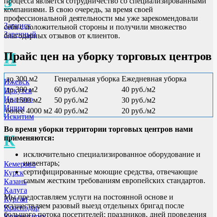
З
процесса является сотрудничество со специализированными
компаниями. В свою очередь, за время своей
профессиональной деятельности мы уже зарекомендовали
Заринск
себя с положительной стороны и получили множество
Заречный
благодарных отзывов от клиентов.
И
Прайс цен на уборку торговых центров
до 300 м2
Генеральная уборка
Ежедневная уборка
Ижевск
до 300 м2
60 руб./м2
40 руб./м2
Иркутск
Иваново
до 1500 м2
50 руб./м2
30 руб./м2
Ишим
более 4000 м2
40 руб./м2
20 руб./м2
Искитим
Во время уборки территории торговых центров нами
К
применяются:
исключительно специализированное оборудование и
инвентарь;
Кемерово
сертифицированные моющие средства, отвечающие
Курск
самым жестким требованиям европейских стандартов.
Казань
Калуга
Мы предоставляем услуги на постоянной основе и
Курган
осуществляем разовый выезд отдельных бригад после
Краснодар
большого потока посетителей: праздников, дней проведения
Красногорск