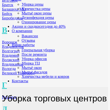
Белгород
Уборка цены
Братск
Химчистка цены
Балашиха МО
Мытьё окон цены
Бийск
Дезинфекция цены
Биробиджан
Озонирование цены
Акции и скидки
сегодня до 40%
В
О компании
Вакансии
Отзывы
Воронеж
Наши работы
Владивосток
Генеральная уборка
Волгоград
После ремонта
Владимир
Уборка офисов
Волжский
Уборка ТЦ
Владикавказ
Мытьё окон
Вологда
Мытьё фасадов
Великий Новгород
Химчистка мебели и ковров
Контакты
Г
Уборка торговых центров
Гурьевск
Д