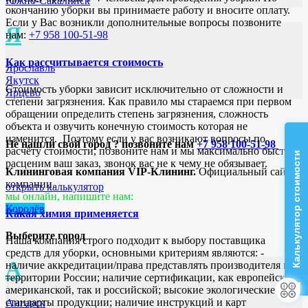
Южно-Сахалинск
окончанию уборки вы принимаете работу и вносите оплату.
Если у Вас возникли дополнительные вопросы позвоните
Я
нам:
+7 958 100-51-98
Как рассчитывается стоимость
Ярославль
Якутск
Стоимость уборки зависит исключительно от сложности и
Ярцево
степени загрязнения. Как правило мы стараемся при первом
обращении определить степень загрязнения, сложность
объекта и озвучить конечную стоимость которая не
изменится. Поэтому если у вас возникают вопросы по
Не нашли свой город ? позвоните нам
+7 958 100-51-98
расчёту стоимости, позвоните нам и мы максимально быстро
Калькулятор стоимости
расценим ваш заказ, звонок вас не к чему не обязывает.
Клининговая компания VIP-Клининг.
Официальный сайт
компании.
открыть калькулятор
мы онлайн, напишите нам:
Королёв
Какая химия применяется
Выберите город
Наша компания строго подходит к выбору поставщика
средств для уборки, основными критериям являются: -
А
наличие аккредитации/права представлять производителя на
территории России; наличие сертификации, как европейской/
американской, так и российской; высокие экологические
стандарты продукции; наличие инструкций и карт
Ангарск