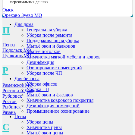
персональных данных
Омск
Орехово-Зуево МО
Для дома
П
Генеральная уборка
Уборка после ремонта
Поддерживающая уборка
Пенза
Мытьё окон и балконов
Подольск МО
Мытье потолков
Пушкино МО
Химчистка мягкой мебели и ковров
Дезинфекция
Р
Озонирование помещений
Уборка после ЧП
Для бизнеса
Уборка офисов
Раменское МО
Уборка ТЦ
Ростов-на-Дону
Мытьё окон и фасадов
Рубцовск
Химчистка коврового покрытия
Ростов
Дезинфекция помещений
Рыбинск
Промышленное озонирование
Рязань
Цены
Уборка цены
С
Химчистка цены
Мытьё окон цены