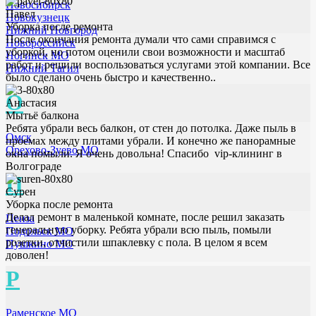
Новосибирск
Павел
Новокузнецк
Уборка после ремонта
Нижний Новгород
После окончания ремонта думали что сами справимся с
Новороссийск
уборкой, но потом оценили свои возможности и масштаб
Ногинск МО
работ и решили воспользоваться услугами этой компании. Все
Нижний Тагил
было сделано очень быстро и качественно..
О
Анастасия
Мытьё балкона
Ребята убрали весь балкон, от стен до потолка. Даже пыль в
Омск
проемах между плитами убрали. И конечно же панорамные
Орехово-Зуево МО
окна помыли. Я очень довольна! Спасибо vip-клининг в
Волгограде
П
Сурен
Уборка после ремонта
Делал ремонт в маленькой комнате, после решил заказать
Пенза
генеральную уборку. Ребята убрали всю пыль, помыли
Подольск МО
розетки, отчистили шпаклевку с пола. В целом я всем
Пушкино МО
доволен!
Р
Раменское МО