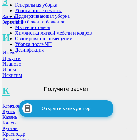
З
Генеральная уборка
Уборка после ремонта
Поддерживающая уборка
Заринск
Мытьё окон и балконов
Заречный
Мытье потолков
Химчистка мягкой мебели и ковров
И
Озонирование помещений
Уборка после ЧП
Дезинфекция
Ижевск
Иркутск
Иваново
Ишим
Искитим
К
Получите расчёт
Кемерово
Открыть калькулятор
Курск
Казань
Калуга
Курган
Краснодар
Красногорск