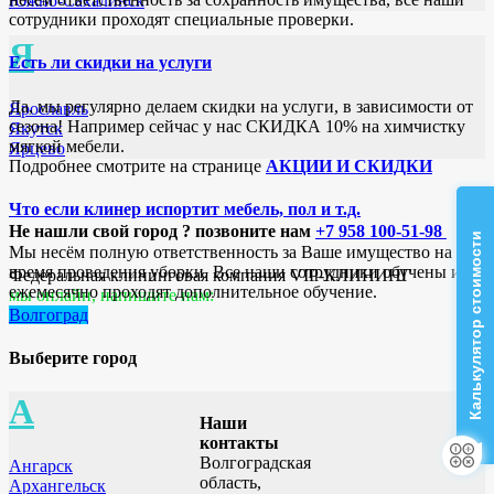
Южно-Сахалинск
сотрудники проходят специальные проверки.
Я
Есть ли скидки на услуги
Да, мы регулярно делаем скидки на услуги, в зависимости от
Ярославль
сезона! Например сейчас у нас СКИДКА 10% на химчистку
Якутск
мягкой мебели.
Ярцево
Подробнее смотрите на странице
АКЦИИ И СКИДКИ
Что если клинер испортит мебель, пол и т.д.
Не нашли свой город ? позвоните нам
+7 958 100-51-98
Калькулятор стоимости
Мы несём полную ответственность за Ваше имущество на
время проведения уборки. Все наши сотрудники обучены и
Федеральная клининговая компания VIP-КЛИНИНГ
ежемесячно проходят дополнительное обучение.
мы онлайн, напишите нам:
Волгоград
Выберите город
А
Наши
контакты
Волгоградская
Ангарск
область,
Архангельск