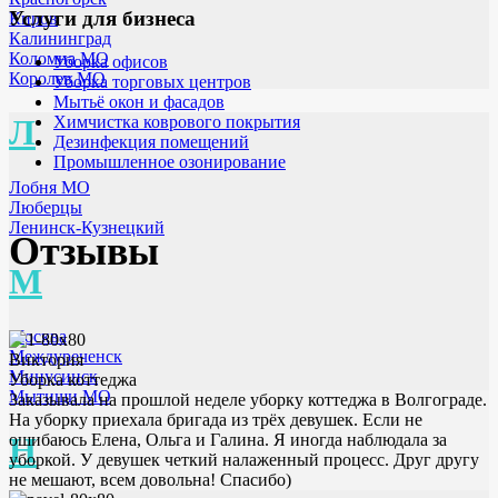
Услуги для бизнеса
Киров
Калининград
Коломна МО
Уборка офисов
Королев МО
Уборка торговых центров
Мытьё окон и фасадов
Химчистка коврового покрытия
Л
Дезинфекция помещений
Промышленное озонирование
Лобня МО
Люберцы
Ленинск-Кузнецкий
Отзывы
М
Москва
Междуреченск
Виктория
Минусинск
Уборка коттеджа
Мытищи МО
Заказывала на прошлой неделе уборку коттеджа в Волгограде.
На уборку приехала бригада из трёх девушек. Если не
ошибаюсь Елена, Ольга и Галина. Я иногда наблюдала за
Н
уборкой. У девушек четкий налаженный процесс. Друг другу
не мешают, всем довольна! Спасибо)