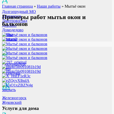
Главная страница
»
Наши работы
»
Мытьё окон
Долгопрудный МО
Примеры работ мытья окон и
Дзержинск
Дмитровоград
балконов
Дербент
Домодедово
Дубна
Донской
Е
Екатеринбург
Елец
Ессентуки
Ж
закрыть
Железногорск
Жуковский
Услуги для дома