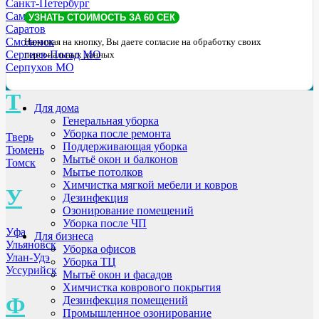
Санкт-Петербург
Самара
Саратов
Смоленск
Нажимая на кнопку, Вы даете согласие на обработку своих
Сергиев-Посад МО
персональных данных
Серпухов МО
Т
Для дома
Генеральная уборка
Уборка после ремонта
Тверь
Поддерживающая уборка
Тюмень
Мытьё окон и балконов
Томск
Мытье потолков
Химчистка мягкой мебели и ковров
У
Дезинфекция
Озонирование помещений
Уборка после ЧП
Уфа
Для бизнеса
Ульяновск
Уборка офисов
Улан-Удэ
Уборка ТЦ
Уссурийск
Мытьё окон и фасадов
Химчистка коврового покрытия
Ф
Дезинфекция помещений
Промышленное озонирование