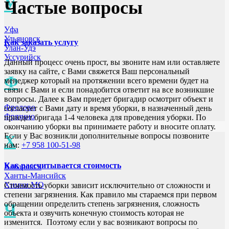
У
Частые вопросы
Уфа
Ульяновск
Как заказать услугу
Улан-Удэ
Уссурийск
Данный процесс очень прост, вы звоните нам или оставляете
заявку на сайте, с Вами свяжется Ваш персональный
Ф
менеджер который на протяжении всего времени будет на
связи с Вами и если понадобится ответит на все возникшие
вопросы. Далее к Вам приедет бригадир осмотрит объект и
Фролово
согласует с Вами дату и время уборки, в назначенный день
Фрязино
приедет бригада 1-4 человека для проведения уборки. По
окончанию уборки вы принимаете работу и вносите оплату.
Если у Вас возникли дополнительные вопросы позвоните
Х
нам:
+7 958 100-51-98
Как рассчитывается стоимость
Хабаровск
Ханты-Мансийск
Химки МО
Стоимость уборки зависит исключительно от сложности и
степени загрязнения. Как правило мы стараемся при первом
обращении определить степень загрязнения, сложность
Ч
объекта и озвучить конечную стоимость которая не
изменится. Поэтому если у вас возникают вопросы по