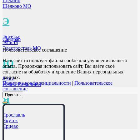
Щёкино
Щёлково МО
Э
Энгельс
Сайдбар
Элиста
Электросталь МО
Пользовательское соглашение
Ю
Наш сайт использует файлы cookie для улучшения вашего
опыта. Продолжая использовать сайт, Вы даёте своё
согласие на обработку и хранение Ваших персональных
данных.
Юрга
Политика конфиденциальности
|
Пользовательское
Южно-Сахалинск
соглашение
Принять
Я
Ярославль
Якутск
Ярцево