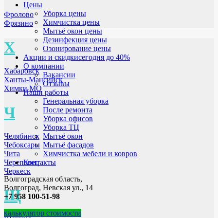
Цены
Уборка цены
Фролово
Химчистка цены
Фрязино
Мытьё окон цены
Дезинфекция цены
Х
Озонирование цены
Акции и скидки
сегодня до 40%
О компании
Хабаровск
Вакансии
Ханты-Мансийск
Отзывы
Химки МО
Наши работы
Генеральная уборка
Ч
После ремонта
Уборка офисов
Уборка ТЦ
Челябинск
Мытьё окон
Чебоксары
Мытьё фасадов
Чита
Химчистка мебели и ковров
Череповец
Контакты
Черкеск
Волгоградская область,
Волгоград, Невская ул., 14
Щ
+7 958 100-51-98
калькулятор стоимости