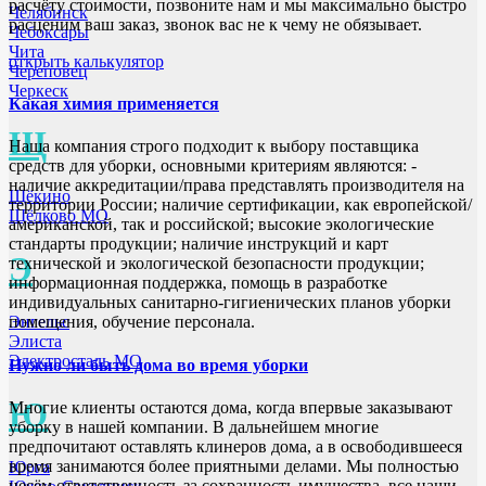
расчёту стоимости, позвоните нам и мы максимально быстро
Челябинск
расценим ваш заказ, звонок вас не к чему не обязывает.
Чебоксары
Чита
открыть калькулятор
Череповец
Черкеск
Какая химия применяется
Щ
Наша компания строго подходит к выбору поставщика
средств для уборки, основными критериям являются: -
наличие аккредитации/права представлять производителя на
Щёкино
территории России; наличие сертификации, как европейской/
Щёлково МО
американской, так и российской; высокие экологические
стандарты продукции; наличие инструкций и карт
Э
технической и экологической безопасности продукции;
информационная поддержка, помощь в разработке
индивидуальных санитарно-гигиенических планов уборки
Энгельс
помещения, обучение персонала.
Элиста
Электросталь МО
Нужно ли быть дома во время уборки
Ю
Многие клиенты остаются дома, когда впервые заказывают
уборку в нашей компании. В дальнейшем многие
предпочитают оставлять клинеров дома, а в освободившееся
время занимаются более приятными делами. Мы полностью
Юрга
несём ответственность за сохранность имущества, все наши