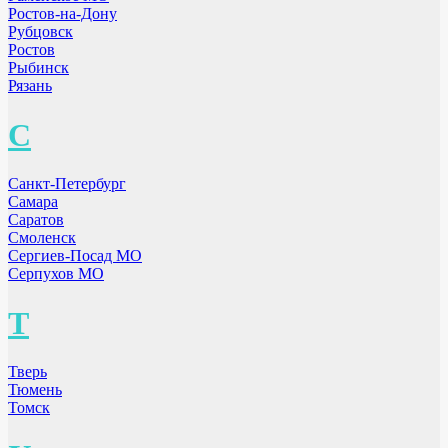
Ростов-на-Дону
Рубцовск
Ростов
Рыбинск
Рязань
С
Санкт-Петербург
Самара
Саратов
Смоленск
Сергиев-Посад МО
Серпухов МО
Т
Тверь
Тюмень
Томск