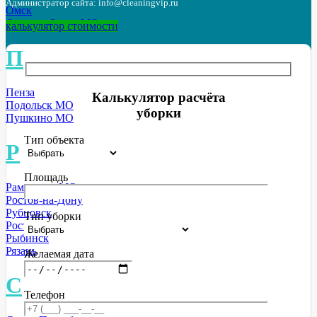
Администратор сайта: info@cleaningvip.ru
Омск
Орехово-Зуево МО
калькулятор стоимости
П
Пенза
Калькулятор расчёта
Подольск МО
уборки
Пушкино МО
Тип объекта
Р
Площадь
Раменское МО
Ростов-на-Дону
Рубцовск
Тип уборки
Ростов
Рыбинск
Рязань
Желаемая дата
С
Телефон