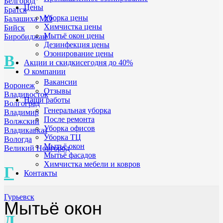
Белгород
Цены
Братск
Уборка цены
Балашиха МО
Химчистка цены
Бийск
Мытьё окон цены
Биробиджан
Дезинфекция цены
Озонирование цены
В
Акции и скидки
сегодня до 40%
О компании
Вакансии
Воронеж
Отзывы
Владивосток
Наши работы
Волгоград
Генеральная уборка
Владимир
После ремонта
Волжский
Уборка офисов
Владикавказ
Уборка ТЦ
Вологда
Мытьё окон
Великий Новгород
Мытьё фасадов
Химчистка мебели и ковров
Г
Контакты
Гурьевск
Мытьё окон
Д