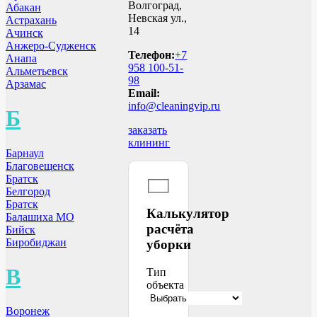
Волгоград,
Абакан
Невская ул.,
Астрахань
14
Ачинск
Анжеро-Судженск
Телефон:
+7
Анапа
958 100-51-
Альметьевск
98
Арзамас
Email:
info@cleaningvip.ru
Б
заказать
клининг
Барнаул
Благовещенск
Братск
Белгород
Братск
Калькулятор
Балашиха МО
расчёта
Бийск
Биробиджан
уборки
В
Тип
объекта
Воронеж