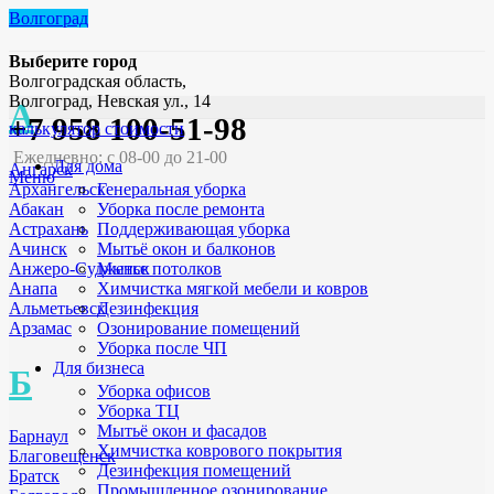
Волгоград
Выберите город
Волгоградская область,
Волгоград, Невская ул., 14
А
+7 958 100-51-98
калькулятор стоимости
Ежедневно: с 08-00 до 21-00
Для дома
Ангарск
Меню
Генеральная уборка
Архангельск
Уборка после ремонта
Абакан
Поддерживающая уборка
Астрахань
Мытьё окон и балконов
Ачинск
Мытье потолков
Анжеро-Судженск
Химчистка мягкой мебели и ковров
Анапа
Дезинфекция
Альметьевск
Озонирование помещений
Арзамас
Уборка после ЧП
Для бизнеса
Б
Уборка офисов
Уборка ТЦ
Мытьё окон и фасадов
Барнаул
Химчистка коврового покрытия
Благовещенск
Дезинфекция помещений
Братск
Промышленное озонирование