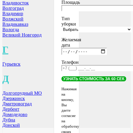
Площадь
Владивосток
Волгоград
Владимир
Тип
Волжский
уборки
Владикавказ
Вологда
Великий Новгород
Желаемая
дата
Г
Телефон
Гурьевск
Д
Нажимая
Долгопрудный МО
на
Дзержинск
кнопку,
Дмитровоград
Вы
Дербент
даете
Домодедово
согласие
Дубна
на
Донской
обработку
своих