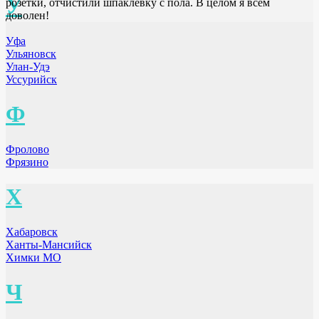
У
розетки, отчистили шпаклевку с пола. В целом я всем
доволен!
Уфа
Ульяновск
Улан-Удэ
Уссурийск
Ф
Фролово
Фрязино
Х
Хабаровск
Ханты-Мансийск
Химки МО
Ч