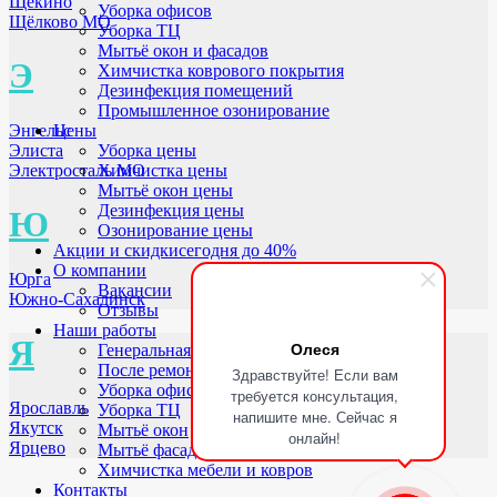
Щёкино
Уборка офисов
Щёлково МО
Уборка ТЦ
Мытьё окон и фасадов
Э
Химчистка коврового покрытия
Дезинфекция помещений
Промышленное озонирование
Энгельс
Цены
Элиста
Уборка цены
Электросталь МО
Химчистка цены
Мытьё окон цены
Дезинфекция цены
Ю
Озонирование цены
Акции и скидки
сегодня до 40%
О компании
Юрга
Вакансии
Южно-Сахалинск
Отзывы
Наши работы
Я
Олеся
Генеральная уборка
После ремонта
Здравствуйте! Если вам
Уборка офисов
требуется консультация,
Ярославль
Уборка ТЦ
напишите мне. Сейчас я
Якутск
Мытьё окон
онлайн!
Ярцево
Мытьё фасадов
Химчистка мебели и ковров
Контакты