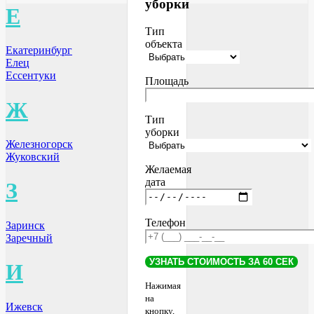
уборки
Е
Тип
объекта
Екатеринбург
Елец
Ессентуки
Площадь
Ж
Тип
уборки
Железногорск
Жуковский
Желаемая
дата
З
Телефон
Заринск
Заречный
И
Нажимая
на
Ижевск
кнопку,