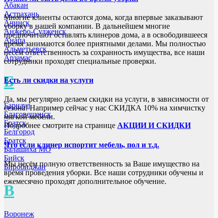
Абакан
Астрахань
Многие клиенты остаются дома, когда впервые заказывают
Ачинск
уборку в нашей компании. В дальнейшем многие
Анжеро-Судженск
предпочитают оставлять клинеров дома, а в освободившееся
Анапа
время занимаются более приятными делами. Мы полностью
Альметьевск
несём ответственность за сохранность имущества, все наши
Арзамас
сотрудники проходят специальные проверки.
Б
Есть ли скидки на услуги
Да, мы регулярно делаем скидки на услуги, в зависимости от
Барнаул
сезона! Например сейчас у нас СКИДКА 10% на химчистку
Благовещенск
мягкой мебели.
Братск
Подробнее смотрите на странице
АКЦИИ И СКИДКИ
Белгород
Братск
Что если клинер испортит мебель, пол и т.д.
Балашиха МО
Бийск
Мы несём полную ответственность за Ваше имущество на
Биробиджан
время проведения уборки. Все наши сотрудники обучены и
ежемесячно проходят дополнительное обучение.
В
Воронеж