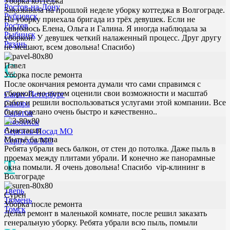
Уборка коттеджа
Ростов-на-Дону
Заказывала на прошлой неделе уборку коттеджа в Волгограде.
Рубцовск
На уборку приехала бригада из трёх девушек. Если не
Ростов
ошибаюсь Елена, Ольга и Галина. Я иногда наблюдала за
Рыбинск
уборкой. У девушек четкий налаженный процесс. Друг другу
Рязань
не мешают, всем довольна! Спасибо)
С
Павел
Уборка после ремонта
После окончания ремонта думали что сами справимся с
уборкой, но потом оценили свои возможности и масштаб
Санкт-Петербург
работ и решили воспользоваться услугами этой компании. Все
Самара
было сделано очень быстро и качественно..
Саратов
Смоленск
Анастасия
Сергиев-Посад МО
Мытьё балкона
Серпухов МО
Ребята убрали весь балкон, от стен до потолка. Даже пыль в
проемах между плитами убрали. И конечно же панорамные
Т
окна помыли. Я очень довольна! Спасибо vip-клининг в
Волгограде
Тверь
Сурен
Тюмень
Уборка после ремонта
Томск
Делал ремонт в маленькой комнате, после решил заказать
генеральную уборку. Ребята убрали всю пыль, помыли