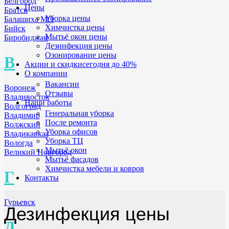
Белгород
Цены
Братск
Уборка цены
Балашиха МО
Химчистка цены
Бийск
Мытьё окон цены
Биробиджан
Дезинфекция цены
Озонирование цены
В
Акции и скидки
сегодня до 40%
О компании
Вакансии
Воронеж
Отзывы
Владивосток
Наши работы
Волгоград
Генеральная уборка
Владимир
После ремонта
Волжский
Уборка офисов
Владикавказ
Уборка ТЦ
Вологда
Мытьё окон
Великий Новгород
Мытьё фасадов
Химчистка мебели и ковров
Г
Контакты
Гурьевск
Дезинфекция цены
Д