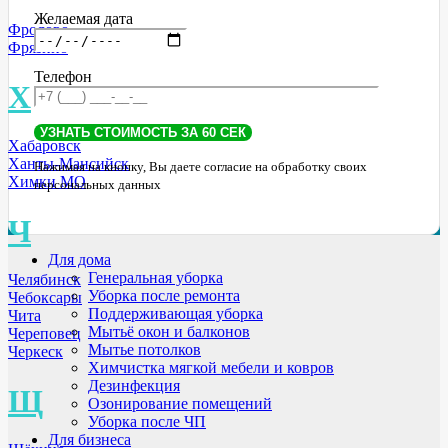
Желаемая дата
Фролово
Фрязино
Телефон
Х
Хабаровск
Ханты-Мансийск
Нажимая на кнопку, Вы даете согласие на обработку своих
Химки МО
персональных данных
Ч
Для дома
Генеральная уборка
Челябинск
Уборка после ремонта
Чебоксары
Поддерживающая уборка
Чита
Мытьё окон и балконов
Череповец
Мытье потолков
Черкеск
Химчистка мягкой мебели и ковров
Дезинфекция
Щ
Озонирование помещений
Уборка после ЧП
Для бизнеса