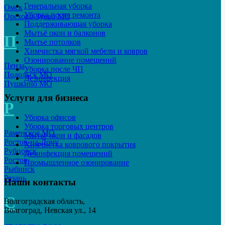
Генеральная уборка
Омск
Уборка после ремонта
Орехово-Зуево МО
Поддерживающая уборка
Мытьё окон и балконов
П
Мытье потолков
Химчистка мягкой мебели и ковров
Озонирование помещений
Пенза
Уборка после ЧП
Подольск МО
Дезинфекция
Пушкино МО
Услуги для бизнеса
Р
Уборка офисов
Уборка торговых центров
Раменское МО
Мытьё окон и фасадов
Ростов-на-Дону
Химчистка коврового покрытия
Рубцовск
Дезинфекция помещений
Ростов
Промышленное озонирование
Рыбинск
Рязань
Наши контакты
С
Волгоградская область,
Волгоград, Невская ул., 14