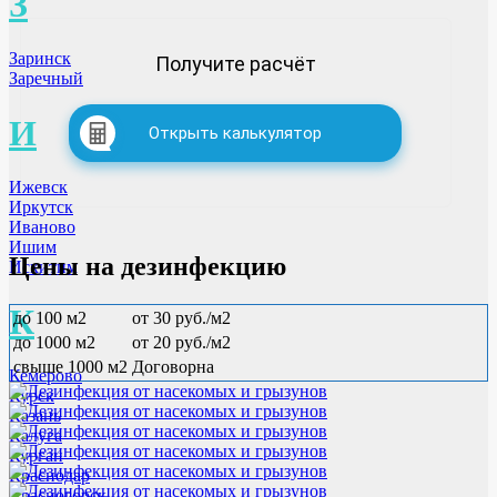
З
Заринск
Получите расчёт
Заречный
И
Открыть калькулятор
Ижевск
Иркутск
Иваново
Ишим
Цены на дезинфекцию
Искитим
К
до 100 м2
от 30 руб./м2
до 1000 м2
от 20 руб./м2
свыше 1000 м2
Договорна
Кемерово
Курск
Казань
Калуга
Курган
Краснодар
Красногорск