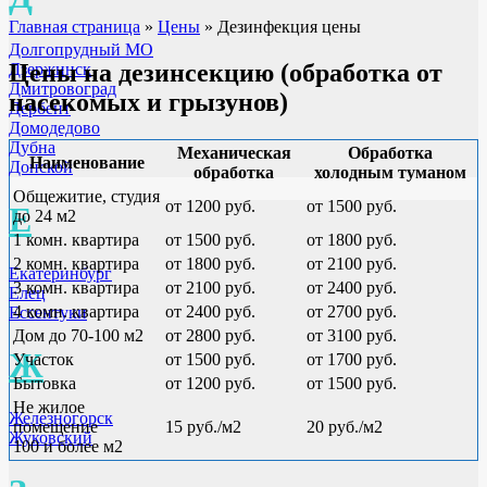
Главная страница
»
Цены
»
Дезинфекция цены
Долгопрудный МО
Цены на дезинсекцию (обработка от
Дзержинск
Дмитровоград
насекомых и грызунов)
Дербент
Домодедово
Дубна
Механическая
Обработка
Наименование
Донской
обработка
холодным туманом
Общежитие, студия
от 1200 руб.
от 1500 руб.
Е
до 24 м2
1 комн. квартира
от 1500 руб.
от 1800 руб.
2 комн. квартира
от 1800 руб.
от 2100 руб.
Екатеринбург
3 комн. квартира
от 2100 руб.
от 2400 руб.
Елец
4 комн. квартира
от 2400 руб.
от 2700 руб.
Ессентуки
Дом до 70-100 м2
от 2800 руб.
от 3100 руб.
Ж
Участок
от 1500 руб.
от 1700 руб.
Бытовка
от 1200 руб.
от 1500 руб.
Не жилое
Железногорск
помещение
15 руб./м2
20 руб./м2
Жуковский
100 и более м2