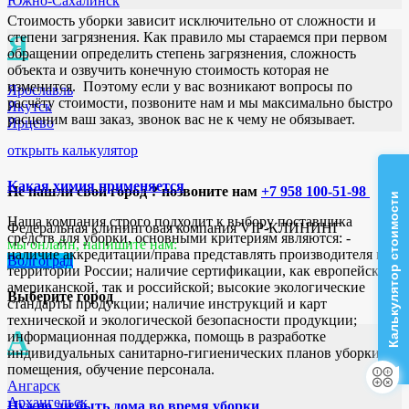
Южно-Сахалинск
Стоимость уборки зависит исключительно от сложности и
Я
степени загрязнения. Как правило мы стараемся при первом
обращении определить степень загрязнения, сложность
объекта и озвучить конечную стоимость которая не
изменится. Поэтому если у вас возникают вопросы по
Ярославль
расчёту стоимости, позвоните нам и мы максимально быстро
Якутск
расценим ваш заказ, звонок вас не к чему не обязывает.
Ярцево
открыть калькулятор
Какая химия применяется
Не нашли свой город ? позвоните нам
+7 958 100-51-98
Калькулятор стоимости
Наша компания строго подходит к выбору поставщика
Федеральная клининговая компания VIP-КЛИНИНГ
средств для уборки, основными критериям являются: -
мы онлайн, напишите нам:
наличие аккредитации/права представлять производителя на
Волгоград
территории России; наличие сертификации, как европейской/
американской, так и российской; высокие экологические
Выберите город
стандарты продукции; наличие инструкций и карт
технической и экологической безопасности продукции;
А
информационная поддержка, помощь в разработке
индивидуальных санитарно-гигиенических планов уборки
помещения, обучение персонала.
Ангарск
Архангельск
Нужно ли быть дома во время уборки