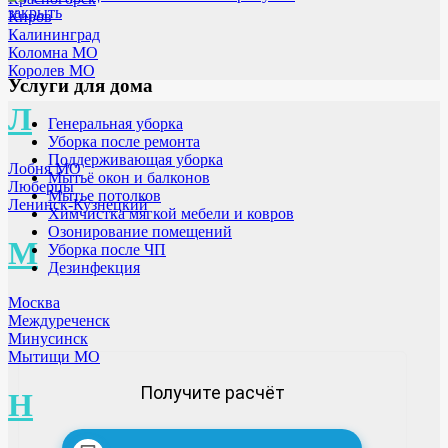
закрыть
Киров
Калининград
Коломна МО
Королев МО
Услуги для дома
Л
Генеральная уборка
Уборка после ремонта
Поддерживающая уборка
Лобня МО
Мытьё окон и балконов
Люберцы
Мытье потолков
Ленинск-Кузнецкий
Химчистка мягкой мебели и ковров
Озонирование помещений
М
Уборка после ЧП
Дезинфекция
Москва
Междуреченск
Минусинск
Мытищи МО
Получите расчёт
Н