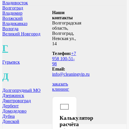
Владивосток
Волгоград
Наши
Владимир
контакты
Волжский
Волгоградская
Владикавказ
область,
Вологда
Волгоград,
Великий Новгород
Невская ул.,
14
Г
Телефон:
+7
958 100-51-
Гурьевск
98
Email:
Д
info@cleaningvip.ru
заказать
клининг
Долгопрудный МО
Дзержинск
Дмитровоград
Дербент
Домодедово
Дубна
Калькулятор
Донской
расчёта