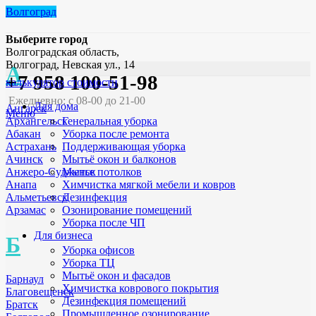
Волгоград
Выберите город
Волгоградская область,
Волгоград, Невская ул., 14
А
+7 958 100-51-98
калькулятор стоимости
Ежедневно: с 08-00 до 21-00
Для дома
Ангарск
Меню
Генеральная уборка
Архангельск
Уборка после ремонта
Абакан
Поддерживающая уборка
Астрахань
Мытьё окон и балконов
Ачинск
Мытье потолков
Анжеро-Судженск
Химчистка мягкой мебели и ковров
Анапа
Дезинфекция
Альметьевск
Озонирование помещений
Арзамас
Уборка после ЧП
Для бизнеса
Б
Уборка офисов
Уборка ТЦ
Мытьё окон и фасадов
Барнаул
Химчистка коврового покрытия
Благовещенск
Дезинфекция помещений
Братск
Промышленное озонирование