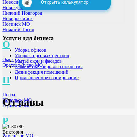
Новосибирск
Открыть калькулятор
Новокузнецк
Нижний Новгород
Новороссийск
Ногинск МО
Нижний Тагил
Услуги для бизнеса
О
Уборка офисов
Уборка торговых центров
Омск
Мытьё окон и фасадов
Орехово-Зуево МО
Химчистка коврового покрытия
Дезинфекция помещений
П
Промышленное озонирование
Пенза
Отзывы
Подольск МО
Пушкино МО
Р
Виктория
Раменское МО