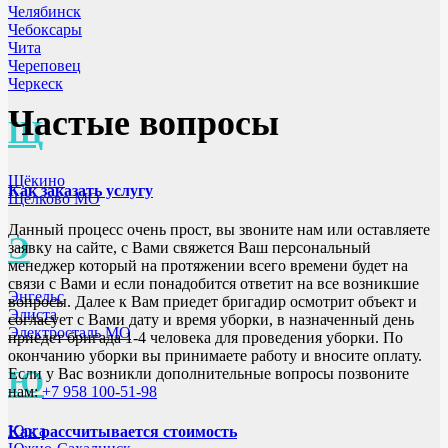
Челябинск
Чебоксары
Чита
Череповец
Черкеск
Частые вопросы
Щ
Щёкино
Как заказать услугу
Щёлково МО
Данный процесс очень прост, вы звоните нам или оставляете
Э
заявку на сайте, с Вами свяжется Ваш персональный
менеджер который на протяжении всего времени будет на
связи с Вами и если понадобится ответит на все возникшие
Энгельс
вопросы. Далее к Вам приедет бригадир осмотрит объект и
Элиста
согласует с Вами дату и время уборки, в назначенный день
Электросталь МО
приедет бригада 1-4 человека для проведения уборки. По
окончанию уборки вы принимаете работу и вносите оплату.
Ю
Если у Вас возникли дополнительные вопросы позвоните
нам:
+7 958 100-51-98
Юрга
Как рассчитывается стоимость