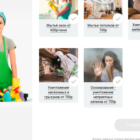
лизированных моющих средств. Они помогают вычищать грязь и 
предполагает также его сушку по всем правилам. Так, высушить 
о проблематично. Оптимально воспользоваться услугами квалиф
ему загрязнения напольного покрытия, мягкой мебели. Проводя
йшим оборудованием. Это позволяет существенно экономить вре
высококачественные гигиенические и моющие средства наиболе
ются бережностью по отношению к очищаемым поверхностям. Дл
едотвращение загрязнений, а также на придание ей наиболее пр