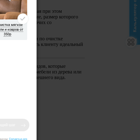
Калькулятор стоимости
пыль, обеспечивая при этом
ковровое покрытие, размер которого
ицированных рабочих со
тся все операции по очистке
мя и предоставлять клиенту идеальный
е известных брендов, которые
я натуральной мебели из дерева или
ивлекательного внешнего вида.