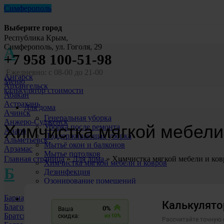
Симферополь
Выберите город
Республика Крым,
Симферополь, ул. Гоголя, 29
А
+7 958 100-51-98
Ежедневно: с 08-00 до 21-00
Ангарск
Меню
Архангельск
калькулятор стоимости
Абакан
Астрахань
Для дома
Ачинск
Генеральная уборка
Анжеро-Судженск
Химчистка мягкой мебели
Уборка после ремонта
Анапа
Поддерживающая уборка
Альметьевск
Мытьё окон и балконов
Арзамас
Мытье потолков
Главная страница
»
Для дома
»
Химчистка мягкой мебели и ков
Химчистка мягкой мебели и ковров
Б
Дезинфекция
Озонирование помещений
Уборка после ЧП
Барнаул
Для бизнеса
Благовещенск
Уборка офисов
Братск
Уборка ТЦ