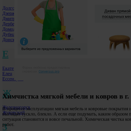
Долгопрудный МО
Дзержинск
Дмитровоград
Дербент
Домодедово
Дубна
Донской
Е
Екатеринбург
Елец
Ессентуки
Ж
Химчистка мягкой мебели и ковров
в г
Железногорск
В процессе эксплуатации мягкая мебель и ковровые покрытия 
Жуковский
выглядят тускло, блекло. А если еще подумать, каким образом 
ситуация становится и вовсе печальной. Химическая чистка к
З
работ.