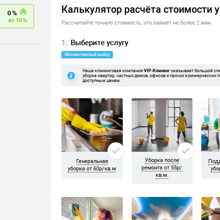
 и ковров
ерополь