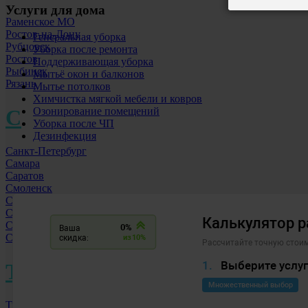
Услуги для дома
Раменское МО
Ростов-на-Дону
Генеральная уборка
Рубцовск
Уборка после ремонта
Ростов
Поддерживающая уборка
Рыбинск
Мытьё окон и балконов
Рязань
Мытье потолков
Химчистка мягкой мебели и ковров
С
Озонирование помещений
Уборка после ЧП
Дезинфекция
Санкт-Петербург
Самара
Саратов
Смоленск
Сергиев-Посад МО
Серпухов МО
Свободный
Симферополь
Т
Тверь