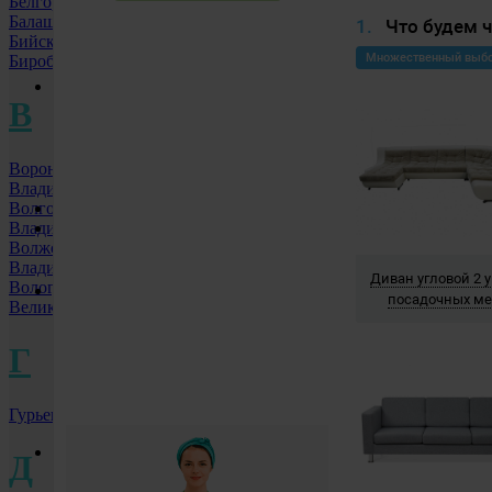
Белгород
Мытьё окон и фасадов
Балашиха МО
Химчистка коврового покрытия
Бийск
Дезинфекция помещений
Биробиджан
Промышленное озонирование
Цены
В
Уборка цены
Химчистка цены
Мытьё окон цены
Воронеж
Дезинфекция цены
Владивосток
Озонирование цены
Волгоград
Акции и скидки
сегодня до 40%
Владимир
О компании
Волжский
Вакансии
Владикавказ
Отзывы
Вологда
Наши работы
Великий Новгород
Генеральная уборка
После ремонта
Г
Уборка офисов
Уборка ТЦ
Мытьё окон
Мытьё фасадов
Гурьевск
Химчистка мебели и ковров
Контакты
Д