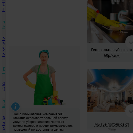
Тюмень
Томск
У
Уфа
Ульяновск
Улан-Удэ
Уссурийск
Ф
Фролово
Фрязино
Х
Хабаровск
Ханты-Мансийск
Химки МО