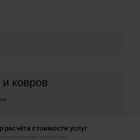
 и ковров
ров