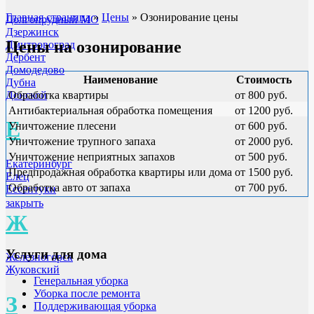
Главная страница
»
Цены
»
Озонирование цены
Долгопрудный МО
Дзержинск
Цены на озонирование
Дмитровоград
Дербент
Домодедово
Наименование
Стоимость
Дубна
Донской
Обработка квартиры
от 800 руб.
Антибактериальная обработка помещения
от 1200 руб.
Е
Уничтожение плесени
от 600 руб.
Уничтожение трупного запаха
от 2000 руб.
Уничтожение неприятных запахов
от 500 руб.
Екатеринбург
Предпродажная обработка квартиры или дома
от 1500 руб.
Елец
Обработка авто от запаха
от 700 руб.
Ессентуки
закрыть
Ж
Услуги для дома
Железногорск
Жуковский
Генеральная уборка
Уборка после ремонта
З
Поддерживающая уборка