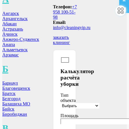
Телефон:
+7
958 100-51-
Ангарск
98
Архангельск
Email:
Абакан
info@cleaningvip.ru
Астрахань
Ачинск
заказать
Анжеро-Судженск
клининг
Анапа
Альметьевск
Арзамас
Б
Калькулятор
расчёта
Барнаул
уборки
Благовещенск
Братск
Тип
Белгород
объекта
Балашиха МО
Бийск
Биробиджан
Площадь
В