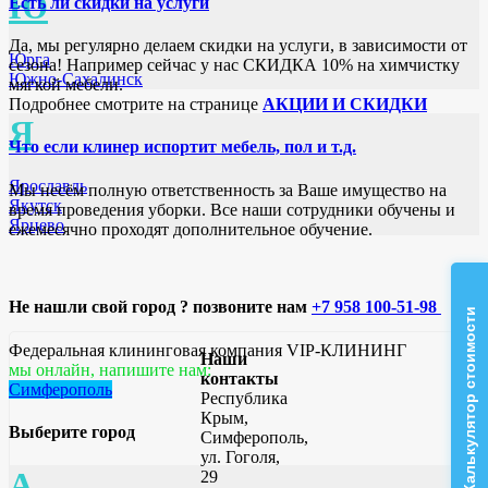
Ю
Есть ли скидки на услуги
Да, мы регулярно делаем скидки на услуги, в зависимости от
Юрга
сезона! Например сейчас у нас СКИДКА 10% на химчистку
Южно-Сахалинск
мягкой мебели.
Подробнее смотрите на странице
АКЦИИ И СКИДКИ
Я
Что если клинер испортит мебель, пол и т.д.
Ярославль
Мы несём полную ответственность за Ваше имущество на
Якутск
время проведения уборки. Все наши сотрудники обучены и
Ярцево
ежемесячно проходят дополнительное обучение.
Не нашли свой город ? позвоните нам
+7 958 100-51-98
Калькулятор стоимости
Федеральная клининговая компания VIP-КЛИНИНГ
Наши
мы онлайн, напишите нам:
контакты
Симферополь
Республика
Крым,
Выберите город
Симферополь,
ул. Гоголя,
А
29