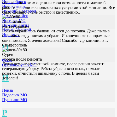
Новосибирск
уборкой, но потом оценили свои возможности и масштаб
Новокузнецк
работ и решили воспользоваться услугами этой компании. Все
Нижний Новгород
было сделано очень быстро и качественно..
Новороссийск
Ногинск МО
Анастасия
Нижний Тагил
Мытьё балкона
Новый-Уренгой
Ребята убрали весь балкон, от стен до потолка. Даже пыль в
Норильск
проемах между плитами убрали. И конечно же панорамные
окна помыли. Я очень довольна! Спасибо vip-клининг в г.
О
Симферополь
Сурен
Уборка после ремонта
Омск
Делал ремонт в маленькой комнате, после решил заказать
Орехово-Зуево МО
генеральную уборку. Ребята убрали всю пыль, помыли
розетки, отчистили шпаклевку с пола. В целом я всем
П
доволен!
Пенза
Подольск МО
Пушкино МО
Р