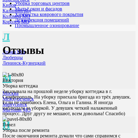
Уборка торговых центров
Киров
Мытьё окон и фасадов
Калининград
Химчистка коврового покрытия
Коломна МО
Дезинфекция помещений
Королев МО
Промышленное озонирование
Л
Отзывы
Лобня МО
Люберцы
Ленинск-Кузнецкий
М
Виктория
Уборка коттеджа
Заказывала на прошлой неделе уборку коттеджа в г.
Москва
Симферополь. На уборку приехала бригада из трёх девушек.
Междуреченск
Если не ошибаюсь Елена, Ольга и Галина. Я иногда
Минусинск
наблюдала за уборкой. У девушек четкий налаженный
Мытищи МО
процесс. Друг другу не мешают, всем довольна! Спасибо)
Н
Павел
Уборка после ремонта
После окончания ремонта думали что сами справимся с