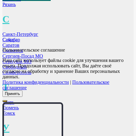
Рязань
С
Санкт-Петербург
Самара
Сайдбар
Саратов
Пользовательское соглашение
Смоленск
Сергиев-Посад МО
Наш сайт использует файлы cookie для улучшения вашего
Серпухов МО
опыта. Продолжая использовать сайт, Вы даёте своё
Свободный
согласие на обработку и хранение Ваших персональных
Симферополь
данных.
Политика конфиденциальности
|
Пользовательское
Т
соглашение
Принять
Тверь
Тюмень
Томск
У