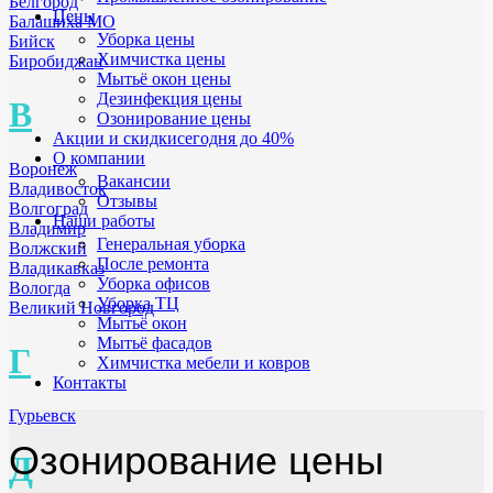
Белгород
Цены
Балашиха МО
Уборка цены
Бийск
Химчистка цены
Биробиджан
Мытьё окон цены
Дезинфекция цены
В
Озонирование цены
Акции и скидки
сегодня до 40%
О компании
Воронеж
Вакансии
Владивосток
Отзывы
Волгоград
Наши работы
Владимир
Генеральная уборка
Волжский
После ремонта
Владикавказ
Уборка офисов
Вологда
Уборка ТЦ
Великий Новгород
Мытьё окон
Мытьё фасадов
Г
Химчистка мебели и ковров
Контакты
Гурьевск
Озонирование цены
Д