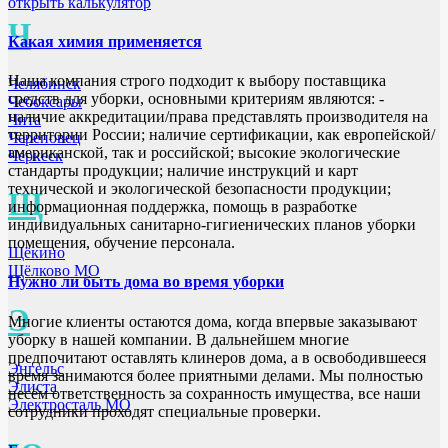
открыть калькулятор
Ч
Какая химия применяется
Наша компания строго подходит к выбору поставщика
Челябинск
средств для уборки, основными критериям являются: -
Чебоксары
наличие аккредитации/права представлять производителя на
Чита
территории России; наличие сертификации, как европейской/
Череповец
американской, так и российской; высокие экологические
Черкеск
стандарты продукции; наличие инструкций и карт
технической и экологической безопасности продукции;
Щ
информационная поддержка, помощь в разработке
индивидуальных санитарно-гигиенических планов уборки
помещения, обучение персонала.
Щёкино
Щёлково МО
Нужно ли быть дома во время уборки
Э
Многие клиенты остаются дома, когда впервые заказывают
уборку в нашей компании. В дальнейшем многие
предпочитают оставлять клинеров дома, а в освободившееся
Энгельс
время занимаются более приятными делами. Мы полностью
Элиста
несём ответственность за сохранность имущества, все наши
Электросталь МО
сотрудники проходят специальные проверки.