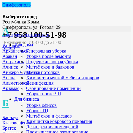
Симферополь
Выберите город
Республика Крым,
Симферополь, ул. Гоголя, 29
А
+7 958 100-51-98
калькулятор стоимости
Ежедневно: с 08-00 до 21-00
Для дома
Ангарск
Меню
Генеральная уборка
Архангельск
Уборка после ремонта
Абакан
Поддерживающая уборка
Астрахань
Мытьё окон и балконов
Ачинск
Мытье потолков
Анжеро-Судженск
Химчистка мягкой мебели и ковров
Анапа
Дезинфекция
Альметьевск
Озонирование помещений
Арзамас
Уборка после ЧП
Для бизнеса
Б
Уборка офисов
Уборка ТЦ
Мытьё окон и фасадов
Барнаул
Химчистка коврового покрытия
Благовещенск
Дезинфекция помещений
Братск
Промышленное озонирование