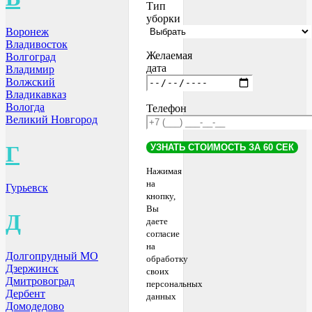
Тип
уборки
Воронеж
Владивосток
Желаемая
Волгоград
дата
Владимир
Волжский
Владикавказ
Вологда
Телефон
Великий Новгород
Г
Нажимая
на
Гурьевск
кнопку,
Вы
Д
даете
согласие
на
Долгопрудный МО
обработку
Дзержинск
своих
Дмитровоград
персональных
Дербент
данных
Домодедово