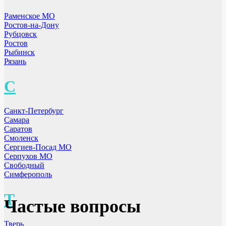
Раменское МО
Ростов-на-Дону
Рубцовск
Ростов
Рыбинск
Рязань
С
Санкт-Петербург
Самара
Саратов
Смоленск
Сергиев-Посад МО
Серпухов МО
Свободный
Симферополь
Т
Частые вопросы
Тверь