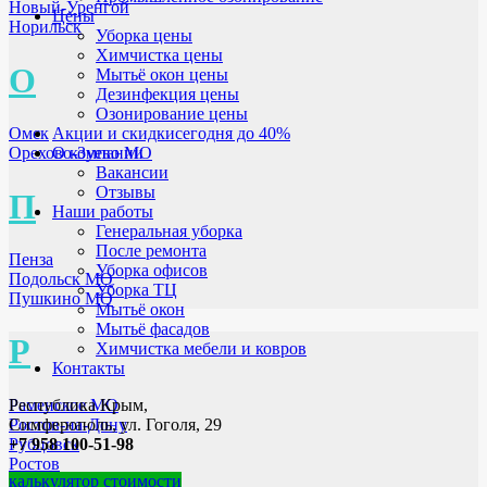
Новый-Уренгой
Цены
Норильск
Уборка цены
Химчистка цены
О
Мытьё окон цены
Дезинфекция цены
Озонирование цены
Омск
Акции и скидки
сегодня до 40%
Орехово-Зуево МО
О компании
Вакансии
Отзывы
П
Наши работы
Генеральная уборка
После ремонта
Пенза
Уборка офисов
Подольск МО
Уборка ТЦ
Пушкино МО
Мытьё окон
Мытьё фасадов
Р
Химчистка мебели и ковров
Контакты
Раменское МО
Республика Крым,
Ростов-на-Дону
Симферополь, ул. Гоголя, 29
Рубцовск
+7 958 100-51-98
Ростов
калькулятор стоимости
Рыбинск