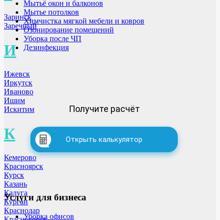
Мытьё окон и балконов
Мытье потолков
Заринск
Химчистка мягкой мебели и ковров
Заречный
Озонирование помещений
Уборка после ЧП
И
Дезинфекция
Ижевск
Иркутск
Иваново
Ишим
Получите расчёт
Искитим
К
Открыть калькулятор
Кемерово
Красноярск
Курск
Казань
Калуга
Услуги для бизнеса
Курган
Краснодар
Уборка офисов
Красногорск