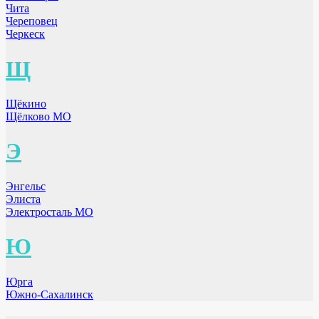
Чита
Череповец
Черкеск
Щ
Щёкино
Щёлково МО
Э
Энгельс
Элиста
Электросталь МО
Ю
Юрга
Южно-Сахалинск