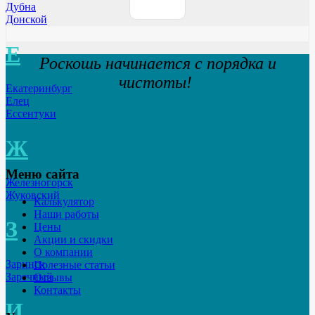
Дубна
Донской
Е
Роскошь начинается с порядка и
чистоты!
Екатеринбург
Елец
Ессентуки
Ж
Меню сайта
Железногорск
Жуковский
Калькулятор
Наши работы
З
Цены
Акции и скидки
О компании
Заринск
Полезные статьи
Заречный
Отзывы
Контакты
И