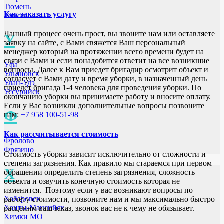
Тюмень
Как заказать услугу
Томск
Данный процесс очень прост, вы звоните нам или оставляете
У
заявку на сайте, с Вами свяжется Ваш персональный
менеджер который на протяжении всего времени будет на
связи с Вами и если понадобится ответит на все возникшие
Уфа
вопросы. Далее к Вам приедет бригадир осмотрит объект и
Ульяновск
согласует с Вами дату и время уборки, в назначенный день
Улан-Удэ
приедет бригада 1-4 человека для проведения уборки. По
Уссурийск
окончанию уборки вы принимаете работу и вносите оплату.
Если у Вас возникли дополнительные вопросы позвоните
Ф
нам:
+7 958 100-51-98
Как рассчитывается стоимость
Фролово
Фрязино
Стоимость уборки зависит исключительно от сложности и
степени загрязнения. Как правило мы стараемся при первом
Х
обращении определить степень загрязнения, сложность
объекта и озвучить конечную стоимость которая не
изменится. Поэтому если у вас возникают вопросы по
Хабаровск
расчёту стоимости, позвоните нам и мы максимально быстро
Ханты-Мансийск
расценим ваш заказ, звонок вас не к чему не обязывает.
Химки МО