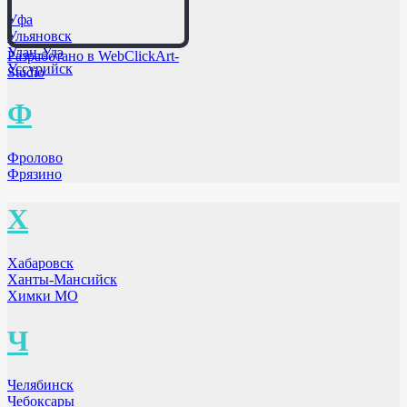
Уфа
Ульяновск
Улан-Удэ
Разработано в WebClickArt-
Уссурийск
Studio
Ф
Фролово
Фрязино
Х
Хабаровск
Ханты-Мансийск
Химки МО
Ч
Челябинск
Чебоксары