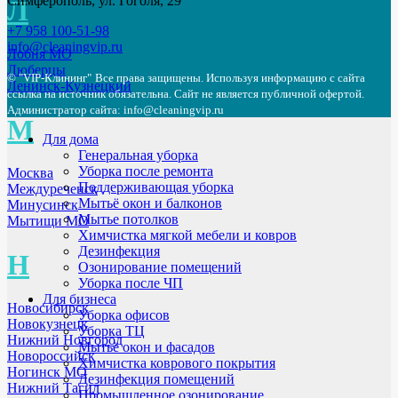
Симферополь, ул. Гоголя, 29
Л
+7 958 100-51-98
info@cleaningvip.ru
Лобня МО
Люберцы
© "VIP-Клининг"
Все права защищены. Используя информацию с сайта
Ленинск-Кузнецкий
ссылка на источник обязательна. Сайт не является публичной офертой.
Администратор сайта: info@cleaningvip.ru
М
Для дома
Генеральная уборка
Уборка после ремонта
Москва
Поддерживающая уборка
Междуреченск
Мытьё окон и балконов
Минусинск
Мытье потолков
Мытищи МО
Химчистка мягкой мебели и ковров
Дезинфекция
Н
Озонирование помещений
Уборка после ЧП
Для бизнеса
Новосибирск
Уборка офисов
Новокузнецк
Уборка ТЦ
Нижний Новгород
Мытьё окон и фасадов
Новороссийск
Химчистка коврового покрытия
Ногинск МО
Дезинфекция помещений
Нижний Тагил
Промышленное озонирование