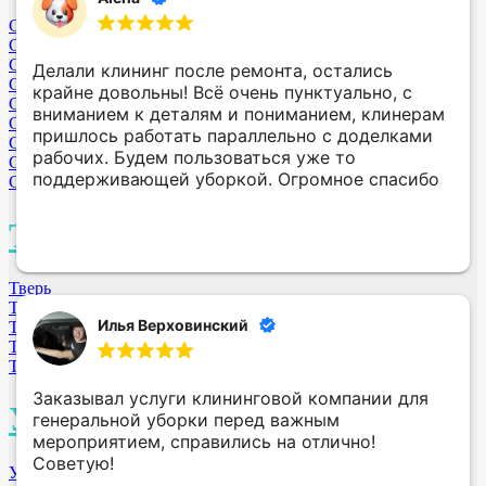
Санкт-Петербург
Самара
Саратов
Делали клининг после ремонта, остались
Смоленск
крайне довольны! Всё очень пунктуально, с
Сергиев-Посад МО
вниманием к деталям и пониманием, клинерам
Серпухов МО
пришлось работать параллельно с доделками
Свободный
рабочих. Будем пользоваться уже то
Симферополь
поддерживающей уборкой. Огромное спасибо
Сургут
Т
Тверь
Тюмень
Илья Верховинский
Томск
Таганрог
Тихвин
Заказывал услуги клининговой компании для
У
генеральной уборки перед важным
мероприятием, справились на отлично!
Советую!
Уфа