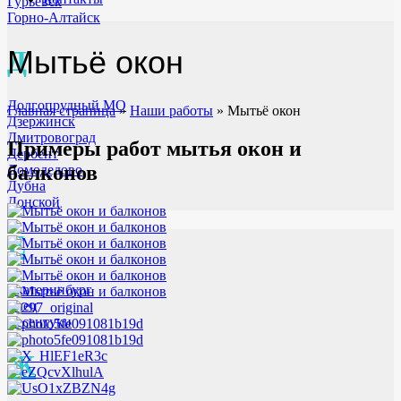
Гурьевск
Горно-Алтайск
Мытьё окон
Д
Долгопрудный МО
Главная страница
»
Наши работы
»
Мытьё окон
Дзержинск
Дмитровоград
Примеры работ мытья окон и
Дербент
балконов
Домодедово
Дубна
Донской
Е
Екатеринбург
Елец
Ессентуки
Ж