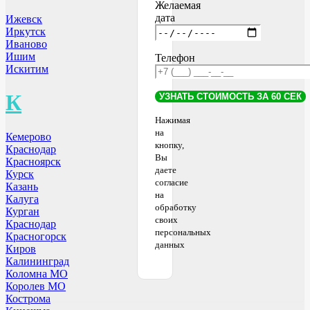
Желаемая
дата
Ижевск
Иркутск
Иваново
Ишим
Телефон
Искитим
К
Нажимая
на
Кемерово
кнопку,
Краснодар
Вы
Красноярск
даете
Курск
согласие
Казань
на
Калуга
обработку
Курган
своих
Краснодар
персональных
Красногорск
данных
Киров
Калининград
Коломна МО
Королев МО
Кострома