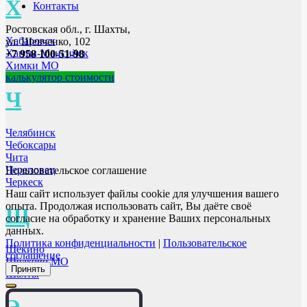
Х
Контакты
Ростовская обл., г. Шахты,
Хабаровск
ул. Шевченко, 102
Ханты-Мансийск
+7 958 100-51-98
Химки МО
калькулятор стоимости
Ч
Челябинск
Чебоксары
Чита
Череповец
Пользовательское соглашение
Черкеск
Наш сайт использует файлы cookie для улучшения вашего
опыта. Продолжая использовать сайт, Вы даёте своё
Щ
согласие на обработку и хранение Ваших персональных
данных.
Политика конфиденциальности
|
Пользовательское
Щёкино
соглашение
Щёлково МО
Принять
Шахты