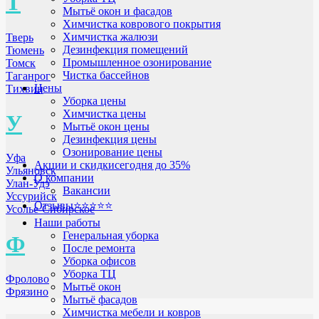
Т
Мытьё окон и фасадов
Химчистка коврового покрытия
Химчистка жалюзи
Тверь
Дезинфекция помещений
Тюмень
Промышленное озонирование
Томск
Чистка бассейнов
Таганрог
Цены
Тихвин
Уборка цены
Химчистка цены
У
Мытьё окон цены
Дезинфекция цены
Озонирование цены
Уфа
Акции и скидки
сегодня до 35%
Ульяновск
О компании
Улан-Удэ
Вакансии
Уссурийск
Отзывы
⭐⭐⭐⭐⭐
Усолье-Сибирское
Наши работы
Генеральная уборка
Ф
После ремонта
Уборка офисов
Уборка ТЦ
Фролово
Мытьё окон
Фрязино
Мытьё фасадов
Химчистка мебели и ковров