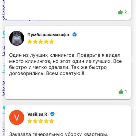
Ульяновск
Улан-Удэ
2
Уссурийск
Усолье-Сибирское
Ф
Пумба ракамакафо
Фролово
Фрязино
Один из лучших клинингов! Поверьте я видел
много клинингов, но этот один из лучших. Все
Х
быстро и четко сделали. Так же быстро
договорились. Всем советую!!!
Хабаровск
Ханты-Мансийск
1
Химки МО
Ч
Vasilisa R
Челябинск
Чебоксары
Заказала генеральную уборку квартиры,
Чита