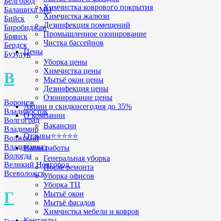
Белгород
Химчистка коврового покрытия
Балашиха МО
Химчистка жалюзи
Бийск
Дезинфекция помещений
Биробиджан
Промышленное озонирование
Брянск
Чистка бассейнов
Бердск
Цены
Бузулук
Уборка цены
Химчистка цены
В
Мытьё окон цены
Дезинфекция цены
Озонирование цены
Воронеж
Акции и скидки
сегодня до 35%
Владивосток
О компании
Волгоград
Вакансии
Владимир
Отзывы
⭐⭐⭐⭐⭐
Волжский
Владикавказ
Наши работы
Вологда
Генеральная уборка
Великий Новгород
После ремонта
Всеволожск
Уборка офисов
Уборка ТЦ
Г
Мытьё окон
Мытьё фасадов
Химчистка мебели и ковров
Контакты