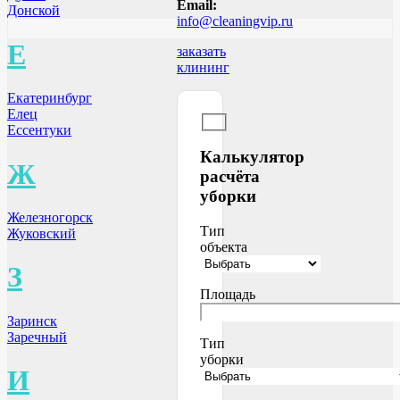
Email:
Донской
info@cleaningvip.ru
Е
заказать
клининг
Екатеринбург
Елец
Ессентуки
Калькулятор
Ж
расчёта
уборки
Железногорск
Тип
Жуковский
объекта
З
Площадь
Заринск
Заречный
Тип
уборки
И