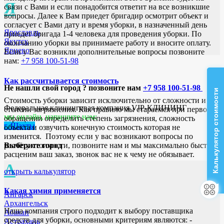
Я
связи с Вами и если понадобится ответит на все возникшие
вопросы. Далее к Вам приедет бригадир осмотрит объект и
согласует с Вами дату и время уборки, в назначенный день
Ярославль
приедет бригада 1-4 человека для проведения уборки. По
Якутск
окончанию уборки вы принимаете работу и вносите оплату.
Ярцево
Если у Вас возникли дополнительные вопросы позвоните
нам:
+7 958 100-51-98
Как рассчитывается стоимость
Не нашли свой город ? позвоните нам
+7 958 100-51-98
Калькулятор стоимости
Стоимость уборки зависит исключительно от сложности и
Федеральная клининговая компания VIP-КЛИНИНГ
степени загрязнения. Как правило мы стараемся при первом
мы онлайн, напишите нам:
обращении определить степень загрязнения, сложность
г. Шахты
объекта и озвучить конечную стоимость которая не
изменится. Поэтому если у вас возникают вопросы по
Выберите город
расчёту стоимости, позвоните нам и мы максимально быстро
расценим ваш заказ, звонок вас не к чему не обязывает.
А
открыть калькулятор
Какая химия применяется
Ангарск
Архангельск
Наша компания строго подходит к выбору поставщика
Абакан
средств для уборки, основными критериям являются: -
Астрахань