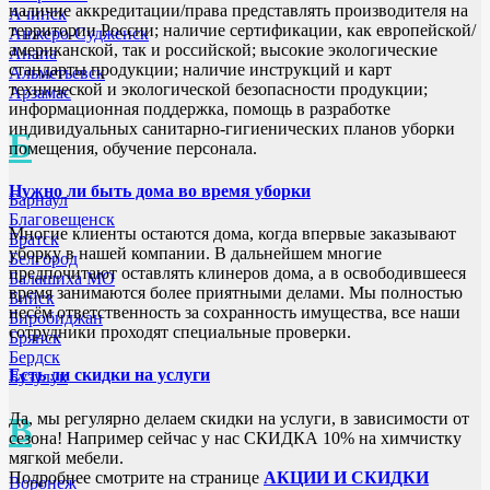
наличие аккредитации/права представлять производителя на
Ачинск
территории России; наличие сертификации, как европейской/
Анжеро-Судженск
американской, так и российской; высокие экологические
Анапа
стандарты продукции; наличие инструкций и карт
Альметьевск
технической и экологической безопасности продукции;
Арзамас
информационная поддержка, помощь в разработке
индивидуальных санитарно-гигиенических планов уборки
Б
помещения, обучение персонала.
Нужно ли быть дома во время уборки
Барнаул
Благовещенск
Многие клиенты остаются дома, когда впервые заказывают
Братск
уборку в нашей компании. В дальнейшем многие
Белгород
предпочитают оставлять клинеров дома, а в освободившееся
Балашиха МО
время занимаются более приятными делами. Мы полностью
Бийск
несём ответственность за сохранность имущества, все наши
Биробиджан
сотрудники проходят специальные проверки.
Брянск
Бердск
Есть ли скидки на услуги
Бузулук
Да, мы регулярно делаем скидки на услуги, в зависимости от
В
сезона! Например сейчас у нас СКИДКА 10% на химчистку
мягкой мебели.
Подробнее смотрите на странице
АКЦИИ И СКИДКИ
Воронеж