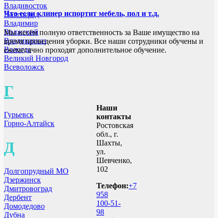
Владивосток
Что если клинер испортит мебель, пол и т.д.
Волгоград
Владимир
Волжский
Мы несём полную ответственность за Ваше имущество на
Владикавказ
время проведения уборки. Все наши сотрудники обучены и
Вологда
ежемесячно проходят дополнительное обучение.
Великий Новгород
Всеволожск
Г
Наши
Гурьевск
контакты
Горно-Алтайск
Ростовская
обл., г.
Д
Шахты,
ул.
Шевченко,
102
Долгопрудный МО
Дзержинск
Телефон:
+7
Дмитровоград
958
Дербент
100-51-
Домодедово
98
Дубна