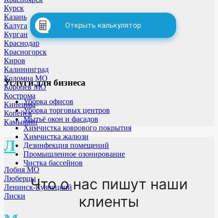
Курск
Казань
Открыть калькулятор
Калуга
Курган
Краснодар
Красногорск
Киров
Калининград
Коломна МО
Услуги для бизнеса
Королев МО
Кострома
Уборка офисов
Кинешма
Уборка торговых центров
Копейск
Мытьё окон и фасадов
Камышин
Химчистка коврового покрытия
Химчистка жалюзи
Л
Дезинфекция помещений
Промышленное озонирование
Чистка бассейнов
Лобня МО
Люберцы
Что о нас пишут наши
Ленинск-Кузнецкий
Лиски
клиенты