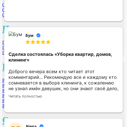
Омск
Орехово-Зуево МО
Обнинск
П
Бум
Пенза
Подольск МО
Пушкино МО
Сделка состоялась
«Уборка квартир, домов,
клининг»
Р
Доброго вечера всем кто читает этот
комментарий... Рекомендую все и каждому кто
Раменское МО
сомневается в выборе клининга, к сожалению
Ростов-на-Дону
не узнал имён девушек, но они знают своё дело,
Рубцовск
квартиру привели в 100℅ порядок.... P.S
Ростов
Читать полностью
девушки Вам большой респект...... Улицу не
Рыбинск
пишу..... Но 42.... Если вы прочтете это комент
Рязань
поймете!!!
С
Alena