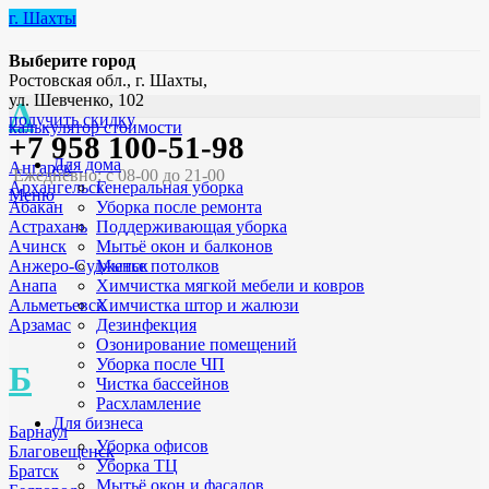
г. Шахты
Выберите город
Ростовская обл., г. Шахты,
ул. Шевченко, 102
А
получить скидку
калькулятор стоимости
+7 958 100-51-98
Для дома
Ангарск
Ежедневно: с 08-00 до 21-00
Генеральная уборка
Архангельск
Меню
Уборка после ремонта
Абакан
Поддерживающая уборка
Астрахань
Мытьё окон и балконов
Ачинск
Мытье потолков
Анжеро-Судженск
Химчистка мягкой мебели и ковров
Анапа
Химчистка штор и жалюзи
Альметьевск
Дезинфекция
Арзамас
Озонирование помещений
Уборка после ЧП
Б
Чистка бассейнов
Расхламление
Для бизнеса
Барнаул
Уборка офисов
Благовещенск
Уборка ТЦ
Братск
Мытьё окон и фасадов