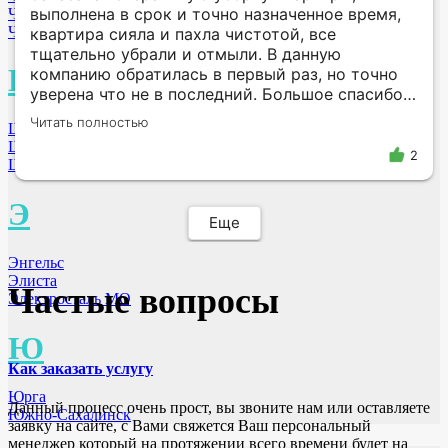
выполнена в срок и точно назначенное время,
Череповец
Черкеск
квартира сияла и пахла чистотой, все
тщательно убрали и отмыли. В данную
Щ
компанию обратилась в первый раз, но точно
уверена что не в последний. Большое спасибо
за работу Vip-клининг
Читать полностью
Щёкино
Щёлково МО
2
Шахты
Э
Еще
Энгельс
Элиста
Частые вопросы
Электросталь МО
Ю
Как заказать услугу
Юрга
Данный процесс очень прост, вы звоните нам или оставляете
Южно-Сахалинск
заявку на сайте, с Вами свяжется Ваш персональный
менеджер который на протяжении всего времени будет на