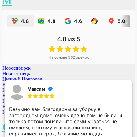
М
Москва
4.8
4.8
4.6
5.0
Междуреченск
Минусинск
Мытищи МО
Мурманск
4.8
из 5
Н
На основе
362
оценок
Новосибирск
Новокузнецк
Нижний Новгород
Новороссийск
Максим
Ногинск МО
Нижний Тагил
Новый-Уренгой
Норильск
Безумно вам благодарны за уборку в
Набережные Челны
загородном доме, очень давно там не были, и
только потом поняли, что сами убраться не
О
сможем, поэтому и заказали клининг,
справились в срок, большие молодцы