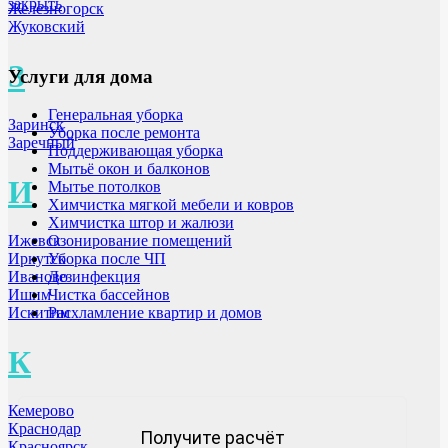
закрыть
Железногорск
Жуковский
З
Услуги для дома
Генеральная уборка
Заринск
Уборка после ремонта
Заречный
Поддерживающая уборка
Мытьё окон и балконов
И
Мытье потолков
Химчистка мягкой мебели и ковров
Химчистка штор и жалюзи
Ижевск
Озонирование помещений
Иркутск
Уборка после ЧП
Иваново
Дезинфекция
Ишим
Чистка бассейнов
Искитим
Расхламление квартир и домов
К
Кемерово
Краснодар
Получите расчёт
Красноярск