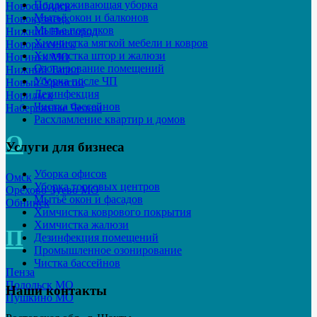
Поддерживающая уборка
Новосибирск
Мытьё окон и балконов
Новокузнецк
Мытье потолков
Нижний Новгород
Химчистка мягкой мебели и ковров
Новороссийск
Химчистка штор и жалюзи
Ногинск МО
Озонирование помещений
Нижний Тагил
Уборка после ЧП
Новый-Уренгой
Дезинфекция
Норильск
Чистка бассейнов
Набережные Челны
Расхламление квартир и домов
О
Услуги для бизнеса
Уборка офисов
Омск
Уборка торговых центров
Орехово-Зуево МО
Мытьё окон и фасадов
Обнинск
Химчистка коврового покрытия
Химчистка жалюзи
П
Дезинфекция помещений
Промышленное озонирование
Чистка бассейнов
Пенза
Подольск МО
Наши контакты
Пушкино МО