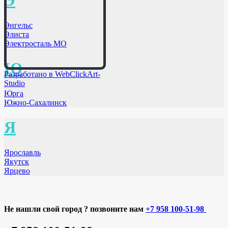
Э
Энгельс
Элиста
Электросталь МО
Ю
Разработано в WebClickArt-
Studio
Юрга
Южно-Сахалинск
Я
Ярославль
Якутск
Ярцево
Не нашли свой город ? позвоните нам
+7 958 100-51-98