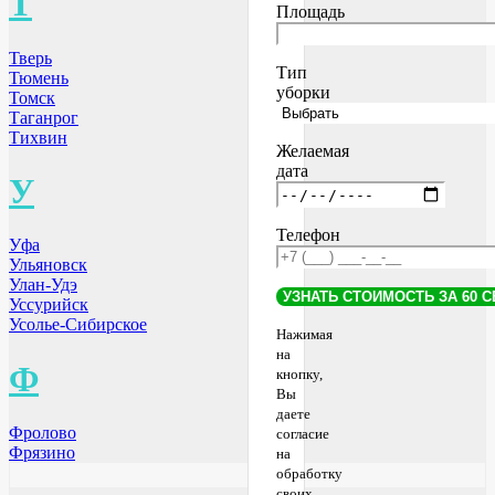
Т
Площадь
Тверь
Тип
Тюмень
уборки
Томск
Таганрог
Тихвин
Желаемая
дата
У
Телефон
Уфа
Ульяновск
Улан-Удэ
Уссурийск
Усолье-Сибирское
Нажимая
на
Ф
кнопку,
Вы
даете
Фролово
согласие
Фрязино
на
обработку
своих