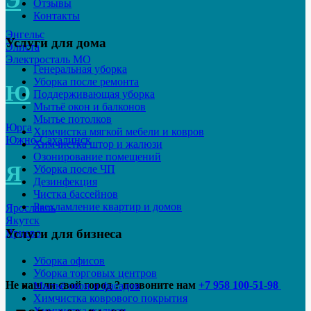
Э
Отзывы
Контакты
Энгельс
Услуги для дома
Элиста
Электросталь МО
Генеральная уборка
Уборка после ремонта
Ю
Поддерживающая уборка
Мытьё окон и балконов
Мытье потолков
Юрга
Химчистка мягкой мебели и ковров
Южно-Сахалинск
Химчистка штор и жалюзи
Озонирование помещений
Я
Уборка после ЧП
Дезинфекция
Чистка бассейнов
Расхламление квартир и домов
Ярославль
Якутск
Услуги для бизнеса
Ярцево
Уборка офисов
Уборка торговых центров
Не нашли свой город ? позвоните нам
+7 958 100-51-98
Мытьё окон и фасадов
Химчистка коврового покрытия
Химчистка жалюзи