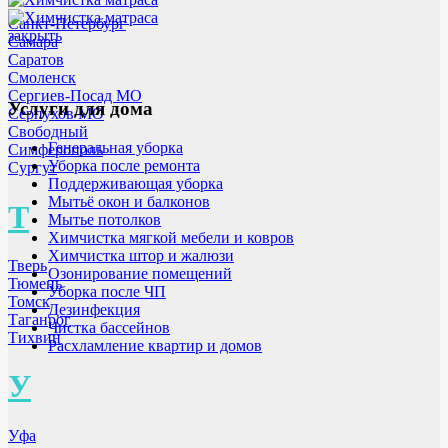
Санкт-Петербург
закрыть
Самара
Саратов
Смоленск
Сергиев-Посад МО
Услуги для дома
Серпухов МО
Свободный
Генеральная уборка
Симферополь
Уборка после ремонта
Сургут
Поддерживающая уборка
Мытьё окон и балконов
Т
Мытье потолков
Химчистка мягкой мебели и ковров
Химчистка штор и жалюзи
Тверь
Озонирование помещений
Тюмень
Уборка после ЧП
Томск
Дезинфекция
Таганрог
Чистка бассейнов
Тихвин
Расхламление квартир и домов
У
Уфа