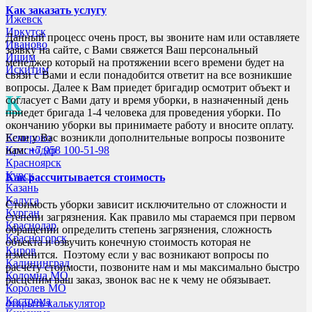
Как заказать услугу
Ижевск
Иркутск
Данный процесс очень прост, вы звоните нам или оставляете
Иваново
заявку на сайте, с Вами свяжется Ваш персональный
Ишим
менеджер который на протяжении всего времени будет на
Искитим
связи с Вами и если понадобится ответит на все возникшие
вопросы. Далее к Вам приедет бригадир осмотрит объект и
К
согласует с Вами дату и время уборки, в назначенный день
приедет бригада 1-4 человека для проведения уборки. По
окончанию уборки вы принимаете работу и вносите оплату.
Кемерово
Если у Вас возникли дополнительные вопросы позвоните
Краснодар
нам:
+7 958 100-51-98
Красноярск
Курск
Как рассчитывается стоимость
Казань
Калуга
Стоимость уборки зависит исключительно от сложности и
Курган
степени загрязнения. Как правило мы стараемся при первом
Краснодар
обращении определить степень загрязнения, сложность
Красногорск
объекта и озвучить конечную стоимость которая не
Киров
изменится. Поэтому если у вас возникают вопросы по
Калининград
расчёту стоимости, позвоните нам и мы максимально быстро
Коломна МО
расценим ваш заказ, звонок вас не к чему не обязывает.
Королев МО
Кострома
открыть калькулятор