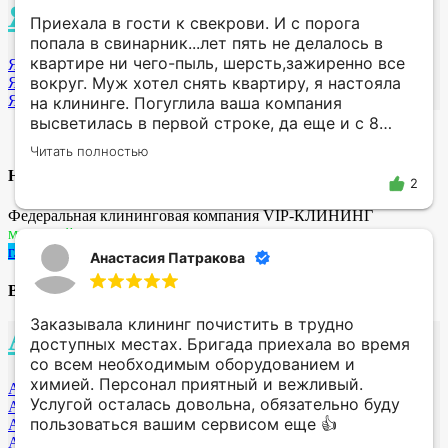
Я
Приехала в гости к свекрови. И с порога
попала в свинарник...лет пять не делалось в
квартире ни чего-пыль, шерсть,зажиренно все
Ярославль
вокруг. Муж хотел снять квартиру, я настояла
Якутск
Ярцево
на клининге. Погуглила ваша компания
высветилась в первой строке, да еще и с 8
режим работы. Я еле дождалась пять минут до
Читать полностью
открытия и сразу позвонила😂приехали 2
Не нашли свой город ? позвоните нам
+7 958 100-51-98
феечки-чистоты. С 2х дня они мыли, чистили и
2
драили до 3 ночи...окна двери балкон..все где
Федеральная клининговая компания VIP-КЛИНИНГ
девчонки прошли преобразилось. Такое
мы онлайн, напишите нам:
ощущение будто и обои переклеили😂 спасибо
г. Шахты
Анастасия Патракова
менеджеру за сопровождение, девчонкам
огромное человеческое спасибо. Иначе сама
Выберите город
месяц бы не отмыла! И кстати недорого.
Заказывала клининг почистить в трудно
А
доступных местах. Бригада приехала во время
со всем необходимым оборудованием и
химией. Персонал приятный и вежливый.
Ангарск
Услугой осталась довольна, обязательно буду
Архангельск
пользоваться вашим сервисом еще 👍
Абакан
Астрахань