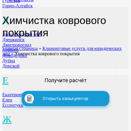
Гурьевск
Горно-Алтайск
Химчистка коврового
Д
покрытия
Долгопрудный МО
Дзержинск
Дмитровоград
Главная страница
»
Клининговые услуги для юридических
Дербент
лиц
»
Химчистка коврового покрытия
Домодедово
Дубна
Донской
Е
Получите расчёт
Екатеринбург
Открыть калькулятор
Елец
Ессентуки
Ж