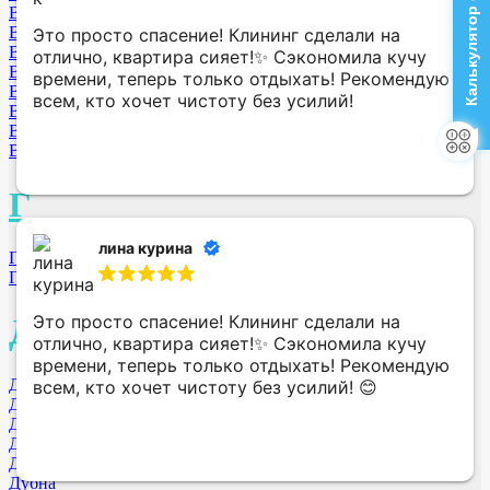
Калькулятор стоимости
Владивосток
Волгоград
Это просто спасение! Клининг сделали на
Владимир
отлично, квартира сияет!✨ Сэкономила кучу
Волжский
времени, теперь только отдыхать! Рекомендую
Владикавказ
всем, кто хочет чистоту без усилий!
Вологда
Великий Новгород
Всеволожск
Г
лина курина
Гурьевск
Горно-Алтайск
Это просто спасение! Клининг сделали на
Д
отлично, квартира сияет!✨ Сэкономила кучу
времени, теперь только отдыхать! Рекомендую
Долгопрудный МО
всем, кто хочет чистоту без усилий! 😊
Дзержинск
Дмитровоград
Дербент
Домодедово
Дубна