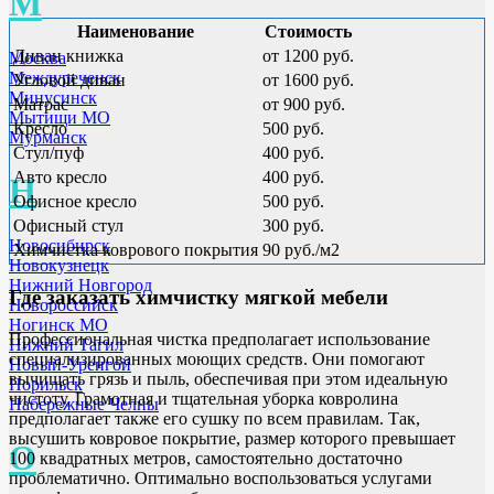
М
Наименование
Стоимость
Диван книжка
от 1200 руб.
Москва
Междуреченск
Угловой диван
от 1600 руб.
Минусинск
Матрас
от 900 руб.
Мытищи МО
Кресло
500 руб.
Мурманск
Стул/пуф
400 руб.
Авто кресло
400 руб.
Н
Офисное кресло
500 руб.
Офисный стул
300 руб.
Новосибирск
Химчистка коврового покрытия
90 руб./м2
Новокузнецк
Нижний Новгород
Где заказать химчистку мягкой мебели
Новороссийск
Ногинск МО
Профессиональная чистка предполагает использование
Нижний Тагил
специализированных моющих средств. Они помогают
Новый-Уренгой
вычищать грязь и пыль, обеспечивая при этом идеальную
Норильск
чистоту. Грамотная и тщательная уборка ковролина
Набережные Челны
предполагает также его сушку по всем правилам. Так,
высушить ковровое покрытие, размер которого превышает
О
100 квадратных метров, самостоятельно достаточно
проблематично. Оптимально воспользоваться услугами