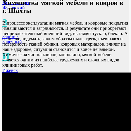
Химчистка мягкой мебели и ковров
в
Железногорск
Жуковский
г. Шахты
З
В процессе эксплуатации мягкая мебель и ковровые покрытия
изнашиваются и загрязняются. В результате они приобретают
непривлекательный внешний вид, выглядят тускло, блекло. А
Заринск
если еще подумать, каким образом пыль, грязь, въевшаяся в
Заречный
поверхность тканей обивки, ковровых материалов, влияет на
наше здоровье, ситуация становится и вовсе печальной.
И
Химическая чистка ковров, ковролина, мягкой мебели
является одним из наиболее трудоемких и сложных видов
клининговых работ.
Ижевск
Иркутск
Иваново
Ишим
Искитим
К
Кемерово
Краснодар
Красноярск