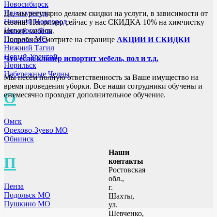
Новосибирск
Новокузнецк
Да, мы регулярно делаем скидки на услуги, в зависимости от
Нижний Новгород
сезона! Например сейчас у нас СКИДКА 10% на химчистку
Новороссийск
мягкой мебели.
Ногинск МО
Подробнее смотрите на странице
АКЦИИ И СКИДКИ
Нижний Тагил
Новый-Уренгой
Что если клинер испортит мебель, пол и т.д.
Норильск
Набережные Челны
Мы несём полную ответственность за Ваше имущество на
время проведения уборки. Все наши сотрудники обучены и
О
ежемесячно проходят дополнительное обучение.
Омск
Орехово-Зуево МО
Обнинск
Наши
П
контакты
Ростовская
обл.,
Пенза
г.
Подольск МО
Шахты,
Пушкино МО
ул.
Шевченко,