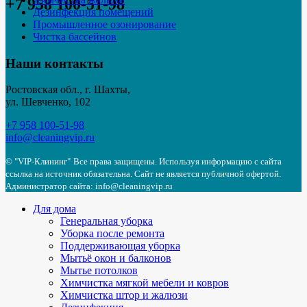
+7 958 100-51-98
Дезинфекция помещений
Промышленное озонирование
Чистка бассейнов
Наши контакты
Ростовская обл., г. Шахты,
ул. Шевченко, 102
+7 958 100-51-98
info@cleaningvip.ru
© "VIP-Клининг"
Все права защищены. Используя информацию с сайта
ссылка на источник обязательна. Сайт не является публичной офертой.
Администратор сайта: info@cleaningvip.ru
Для дома
Генеральная уборка
Уборка после ремонта
Поддерживающая уборка
Мытьё окон и балконов
Мытье потолков
Химчистка мягкой мебели и ковров
Химчистка штор и жалюзи