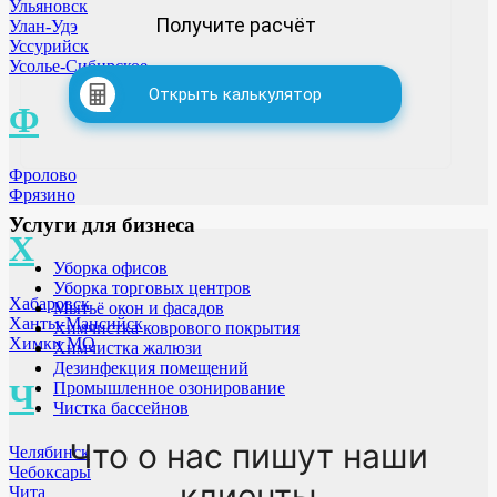
Ульяновск
Получите расчёт
Улан-Удэ
Уссурийск
Усолье-Сибирское
Открыть калькулятор
Ф
Фролово
Фрязино
Услуги для бизнеса
Х
Уборка офисов
Уборка торговых центров
Хабаровск
Мытьё окон и фасадов
Ханты-Мансийск
Химчистка коврового покрытия
Химки МО
Химчистка жалюзи
Дезинфекция помещений
Ч
Промышленное озонирование
Чистка бассейнов
Что о нас пишут наши
Челябинск
Чебоксары
клиенты
Чита