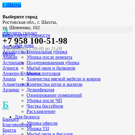
г. Шахты
Выберите город
Ростовская обл., г. Шахты,
ул. Шевченко, 102
А
получить скидку
калькулятор стоимости
+7 958 100-51-98
Для дома
Ангарск
Ежедневно: с 08-00 до 21-00
Генеральная уборка
Архангельск
Меню
Уборка после ремонта
Абакан
Поддерживающая уборка
Астрахань
Мытьё окон и балконов
Ачинск
Мытье потолков
Анжеро-Судженск
Химчистка мягкой мебели и ковров
Анапа
Химчистка штор и жалюзи
Альметьевск
Дезинфекция
Арзамас
Озонирование помещений
Уборка после ЧП
Б
Чистка бассейнов
Расхламление
Для бизнеса
Барнаул
Уборка офисов
Благовещенск
Уборка ТЦ
Братск
Мытьё окон и фасадов