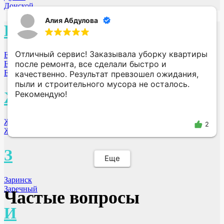
Донской
Алия Абдулова
Е
Отличный сервис! Заказывала уборку квартиры
Екатеринбург
после ремонта, все сделали быстро и
Елец
Ессентуки
качественно. Результат превзошел ожидания,
пыли и строительного мусора не осталось.
Ж
Рекомендую!
Железногорск
2
Жуковский
З
Еще
Заринск
Заречный
Частые вопросы
И