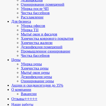
Дезинфекция
Озонирование помещений
Уборка после ЧП
Чистка бассейнов
Расхламление
Для бизнеса
Уборка офисов
Уборка ТЦ
Мытьё окон и фасадов
Химчистка коврового покрытия
Химчистка жалюзи
Дезинфекция помещений
Промышленное озонирование
Чистка бассейнов
Цены
Уборка цены
Химчистка цены
Мытьё окон цены
Дезинфекция цены
Озонирование цены
Акции и скидки
сегодня до 35%
О компании
Вакансии
Отзывы
⭐⭐⭐⭐⭐
Наши работы