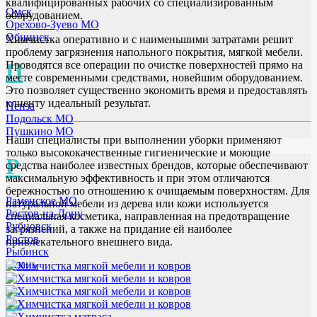
квалифицированных рабочих со специализированным
Омск
оборудованием.
Орехово-Зуево МО
Обнинск
Химчистка оперативно и с наименьшими затратами решит
проблему загрязнения напольного покрытия, мягкой мебели.
П
Проводятся все операции по очистке поверхностей прямо на
месте современными средствами, новейшим оборудованием.
Это позволяет существенно экономить время и предоставлять
клиенту идеальный результат.
Пенза
Подольск МО
Пушкино МО
Наши специалисты при выполнении уборки применяют
только высококачественные гигиенические и моющие
Р
средства наиболее известных брендов, которые обеспечивают
максимальную эффективность и при этом отличаются
бережностью по отношению к очищаемым поверхностям. Для
Раменское МО
натуральной мебели из дерева или кожи используется
Ростов-на-Дону
специальная косметика, направленная на предотвращение
Рубцовск
загрязнений, а также на придание ей наиболее
Ростов
привлекательного внешнего вида.
Рыбинск
Рязань
С