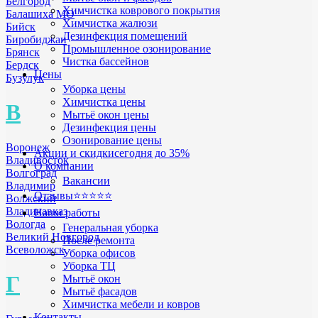
Белгород
Химчистка коврового покрытия
Балашиха МО
Химчистка жалюзи
Бийск
Дезинфекция помещений
Биробиджан
Промышленное озонирование
Брянск
Чистка бассейнов
Бердск
Цены
Бузулук
Уборка цены
Химчистка цены
В
Мытьё окон цены
Дезинфекция цены
Озонирование цены
Воронеж
Акции и скидки
сегодня до 35%
Владивосток
О компании
Волгоград
Вакансии
Владимир
Отзывы
⭐⭐⭐⭐⭐
Волжский
Владикавказ
Наши работы
Вологда
Генеральная уборка
Великий Новгород
После ремонта
Всеволожск
Уборка офисов
Уборка ТЦ
Г
Мытьё окон
Мытьё фасадов
Химчистка мебели и ковров
Контакты