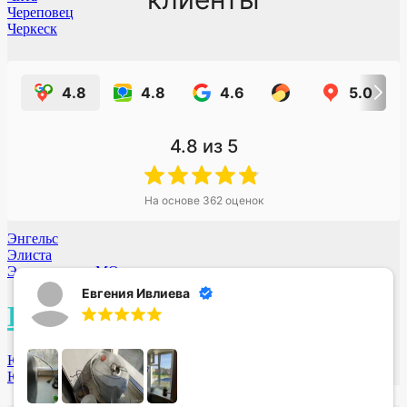
Череповец
Черкеск
Щ
4.8
4.8
4.6
5.0
Щёкино
Щёлково МО
4.8
из 5
Шахты
Э
На основе
362
оценок
Энгельс
Элиста
Электросталь МО
Евгения Ивлиева
Ю
Юрга
Южно-Сахалинск