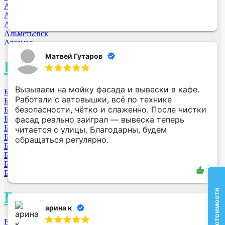
Ачинск
Анжеро-Судженск
Анапа
Альметьевск
Арзамас
Матвей Гутаров
Б
Вызывали на мойку фасада и вывески в кафе.
Барнаул
Работали с автовышки, всё по технике
Благовещенск
безопасности, чётко и слаженно. После чистки
Братск
Белгород
фасад реально заиграл — вывеска теперь
Балашиха МО
читается с улицы. Благодарны, будем
Бийск
обращаться регулярно.
Биробиджан
Брянск
Бердск
1
Бузулук
В
арина к
Воронеж