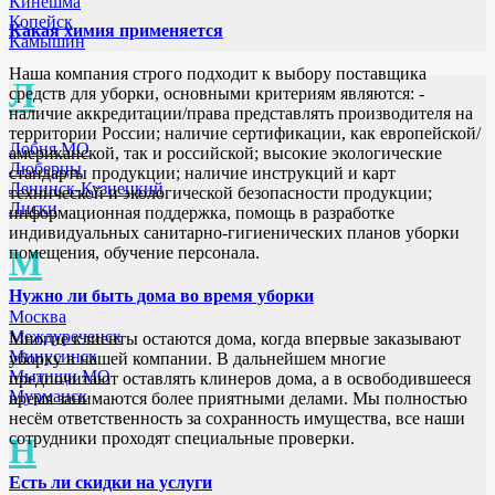
Кинешма
Копейск
Какая химия применяется
Камышин
Наша компания строго подходит к выбору поставщика
Л
средств для уборки, основными критериям являются: -
наличие аккредитации/права представлять производителя на
территории России; наличие сертификации, как европейской/
Лобня МО
американской, так и российской; высокие экологические
Люберцы
стандарты продукции; наличие инструкций и карт
Ленинск-Кузнецкий
технической и экологической безопасности продукции;
Лиски
информационная поддержка, помощь в разработке
индивидуальных санитарно-гигиенических планов уборки
помещения, обучение персонала.
М
Нужно ли быть дома во время уборки
Москва
Междуреченск
Многие клиенты остаются дома, когда впервые заказывают
Минусинск
уборку в нашей компании. В дальнейшем многие
Мытищи МО
предпочитают оставлять клинеров дома, а в освободившееся
Мурманск
время занимаются более приятными делами. Мы полностью
несём ответственность за сохранность имущества, все наши
сотрудники проходят специальные проверки.
Н
Есть ли скидки на услуги