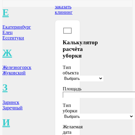
заказать
Е
клининг
Екатеринбург
Елец
Ессентуки
Калькулятор
расчёта
Ж
уборки
Железногорск
Тип
Жуковский
объекта
З
Площадь
Заринск
Тип
Заречный
уборки
И
Желаемая
дата