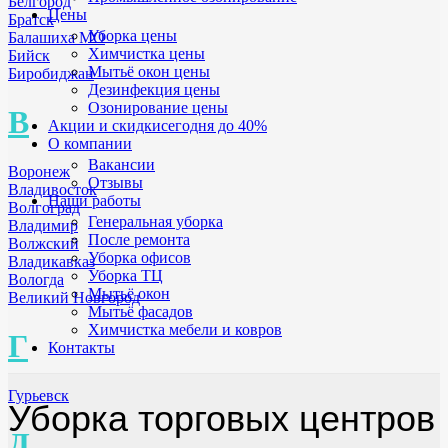
Белгород
Цены
Братск
Уборка цены
Балашиха МО
Химчистка цены
Бийск
Мытьё окон цены
Биробиджан
Дезинфекция цены
Озонирование цены
В
Акции и скидки
сегодня до 40%
О компании
Вакансии
Воронеж
Отзывы
Владивосток
Наши работы
Волгоград
Генеральная уборка
Владимир
После ремонта
Волжский
Уборка офисов
Владикавказ
Уборка ТЦ
Вологда
Мытьё окон
Великий Новгород
Мытьё фасадов
Химчистка мебели и ковров
Г
Контакты
Гурьевск
Уборка торговых центров
Д