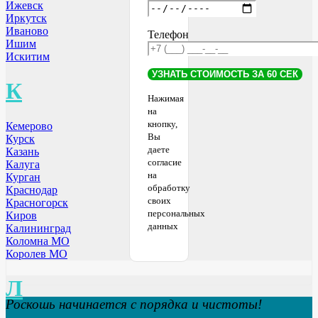
Ижевск
Иркутск
Иваново
Телефон
Ишим
Искитим
К
Нажимая
на
кнопку,
Кемерово
Вы
Курск
даете
Казань
согласие
Калуга
на
Курган
обработку
Краснодар
своих
Красногорск
персональных
Киров
данных
Калининград
Коломна МО
Королев МО
Л
Роскошь начинается с порядка и чистоты!