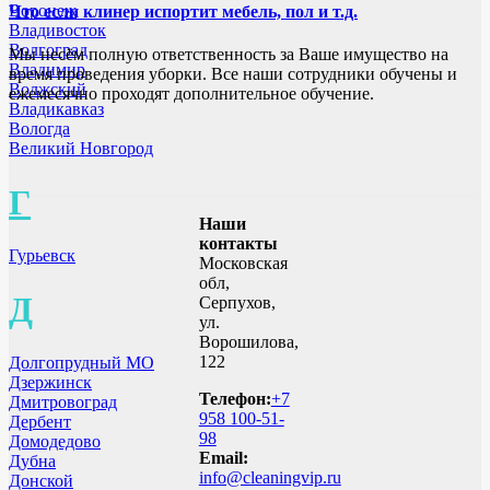
Воронеж
Что если клинер испортит мебель, пол и т.д.
Владивосток
Волгоград
Мы несём полную ответственность за Ваше имущество на
Владимир
время проведения уборки. Все наши сотрудники обучены и
Волжский
ежемесячно проходят дополнительное обучение.
Владикавказ
Вологда
Великий Новгород
Г
Наши
контакты
Гурьевск
Московская
обл,
Д
Серпухов,
ул.
Ворошилова,
122
Долгопрудный МО
Дзержинск
Телефон:
+7
Дмитровоград
958 100-51-
Дербент
98
Домодедово
Email:
Дубна
info@cleaningvip.ru
Донской