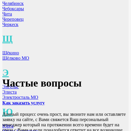
Челябинск
Чебоксары
Чита
Череповец
Черкеск
Щ
Щёкино
Щёлково МО
Э
Частые вопросы
Энгельс
Элиста
Электросталь МО
Как заказать услугу
Ю
Данный процесс очень прост, вы звоните нам или оставляете
заявку на сайте, с Вами свяжется Ваш персональный
менеджер который на протяжении всего времени будет на
Юрга
связи с Вами и если понадобится ответит на все возникшие