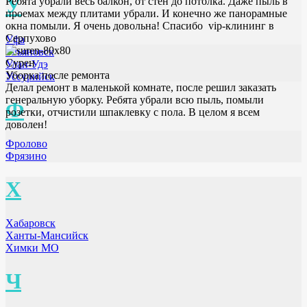
У
Ребята убрали весь балкон, от стен до потолка. Даже пыль в
проемах между плитами убрали. И конечно же панорамные
окна помыли. Я очень довольна! Спасибо vip-клининг в
Серпухово
Уфа
Ульяновск
Сурен
Улан-Удэ
Уборка после ремонта
Уссурийск
Делал ремонт в маленькой комнате, после решил заказать
генеральную уборку. Ребята убрали всю пыль, помыли
Ф
розетки, отчистили шпаклевку с пола. В целом я всем
доволен!
Фролово
Фрязино
Х
Хабаровск
Ханты-Мансийск
Химки МО
Ч