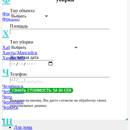
Тип объекта
Фролово
Фрязино
Площадь
Х
Тип уборки
Хабаровск
Ханты-Мансийск
Желаемая дата
Химки МО
Ч
Телефон
Челябинск
Чебоксары
Чита
Нажимая на кнопку, Вы даете согласие на обработку своих
Череповец
персональных данных
Черкеск
Щ
Для дома