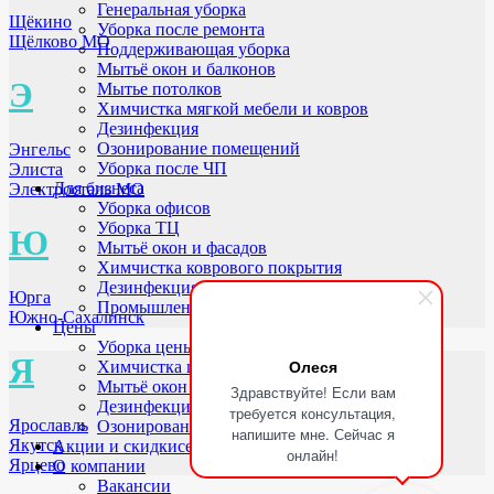
Генеральная уборка
Щёкино
Уборка после ремонта
Щёлково МО
Поддерживающая уборка
Мытьё окон и балконов
Э
Мытье потолков
Химчистка мягкой мебели и ковров
Дезинфекция
Озонирование помещений
Энгельс
Уборка после ЧП
Элиста
Для бизнеса
Электросталь МО
Уборка офисов
Уборка ТЦ
Ю
Мытьё окон и фасадов
Химчистка коврового покрытия
Дезинфекция помещений
Юрга
Промышленное озонирование
Южно-Сахалинск
Цены
Уборка цены
Я
Олеся
Химчистка цены
Мытьё окон цены
Здравствуйте! Если вам
Дезинфекция цены
требуется консультация,
Ярославль
Озонирование цены
напишите мне. Сейчас я
Якутск
Акции и скидки
сегодня до 40%
онлайн!
Ярцево
О компании
Вакансии