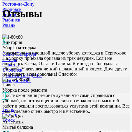
Ростов-на-Дону
Рубцовск
Отзывы
Ростов
Рыбинск
Рязань
С
Виктория
Уборка коттеджа
Заказывала на прошлой неделе уборку коттеджа в Серпухово.
Санкт-Петербург
На уборку приехала бригада из трёх девушек. Если не
Самара
ошибаюсь Елена, Ольга и Галина. Я иногда наблюдала за
Саратов
уборкой. У девушек четкий налаженный процесс. Друг другу
Смоленск
не мешают, всем довольна! Спасибо)
Сергиев-Посад МО
Серпухов МО
Павел
Уборка после ремонта
Т
После окончания ремонта думали что сами справимся с
уборкой, но потом оценили свои возможности и масштаб
работ и решили воспользоваться услугами этой компании. Все
Тверь
было сделано очень быстро и качественно..
Тюмень
Томск
Анастасия
Мытьё балкона