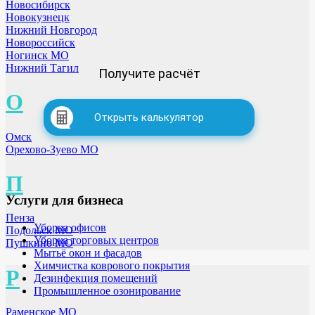
Новосибирск
Новокузнецк
Нижний Новгород
Новороссийск
Ногинск МО
Нижний Тагил
Получите расчёт
О
Открыть калькулятор
Омск
Орехово-Зуево МО
П
Услуги для бизнеса
Пенза
Уборка офисов
Подольск МО
Уборка торговых центров
Пушкино МО
Мытьё окон и фасадов
Химчистка коврового покрытия
Р
Дезинфекция помещений
Промышленное озонирование
Раменское МО