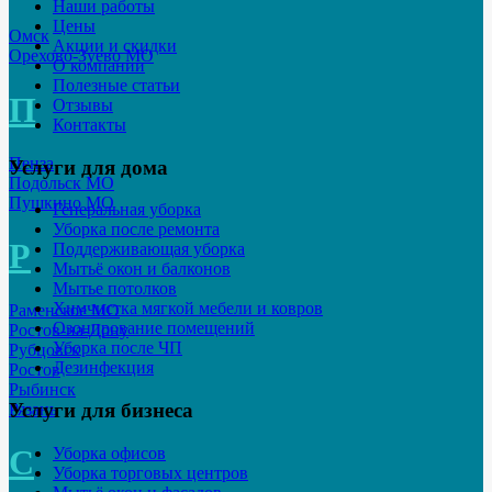
Наши работы
Цены
Омск
Акции и скидки
Орехово-Зуево МО
О компании
Полезные статьи
П
Отзывы
Контакты
Пенза
Услуги для дома
Подольск МО
Пушкино МО
Генеральная уборка
Уборка после ремонта
Р
Поддерживающая уборка
Мытьё окон и балконов
Мытье потолков
Химчистка мягкой мебели и ковров
Раменское МО
Озонирование помещений
Ростов-на-Дону
Уборка после ЧП
Рубцовск
Дезинфекция
Ростов
Рыбинск
Услуги для бизнеса
Рязань
С
Уборка офисов
Уборка торговых центров