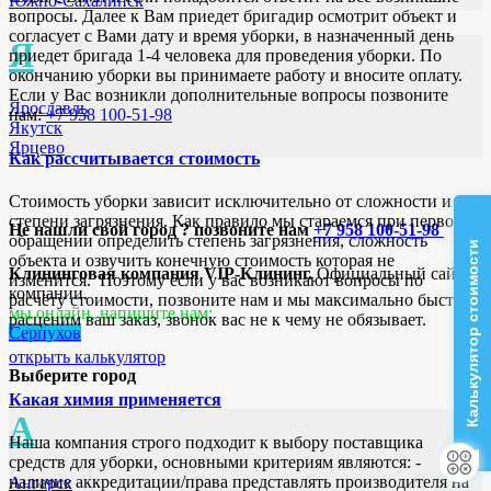
Южно-Сахалинск
вопросы. Далее к Вам приедет бригадир осмотрит объект и
согласует с Вами дату и время уборки, в назначенный день
Я
приедет бригада 1-4 человека для проведения уборки. По
окончанию уборки вы принимаете работу и вносите оплату.
Если у Вас возникли дополнительные вопросы позвоните
Ярославль
нам:
+7 958 100-51-98
Якутск
Ярцево
Как рассчитывается стоимость
Стоимость уборки зависит исключительно от сложности и
степени загрязнения. Как правило мы стараемся при первом
Не нашли свой город ? позвоните нам
+7 958 100-51-98
обращении определить степень загрязнения, сложность
Калькулятор стоимости
объекта и озвучить конечную стоимость которая не
Клининговая компания VIP-Клининг.
Официальный сайт
изменится. Поэтому если у вас возникают вопросы по
компании.
расчёту стоимости, позвоните нам и мы максимально быстро
мы онлайн, напишите нам:
расценим ваш заказ, звонок вас не к чему не обязывает.
Серпухов
открыть калькулятор
Выберите город
Какая химия применяется
А
Наша компания строго подходит к выбору поставщика
средств для уборки, основными критериям являются: -
наличие аккредитации/права представлять производителя на
Ангарск