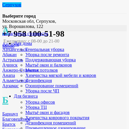
Серпухов
Выберите город
Московская обл, Серпухов,
ул. Ворошилова, 122
А
+7 958 100-51-98
калькулятор стоимости
Ежедневно: с 08-00 до 21-00
Для дома
Ангарск
Меню
Генеральная уборка
Архангельск
Уборка после ремонта
Абакан
Поддерживающая уборка
Астрахань
Мытьё окон и балконов
Ачинск
Мытье потолков
Анжеро-Судженск
Химчистка мягкой мебели и ковров
Анапа
Дезинфекция
Альметьевск
Озонирование помещений
Арзамас
Уборка после ЧП
Для бизнеса
Б
Уборка офисов
Уборка ТЦ
Мытьё окон и фасадов
Барнаул
Химчистка коврового покрытия
Благовещенск
Дезинфекция помещений
Братск
Промышленное озонирование