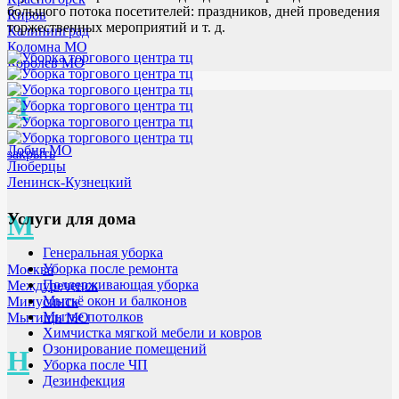
большого потока посетителей: праздников, дней проведения
Киров
торжественных мероприятий и т. д.
Калининград
Коломна МО
Королев МО
Л
Лобня МО
закрыть
Люберцы
Ленинск-Кузнецкий
Услуги для дома
М
Генеральная уборка
Уборка после ремонта
Москва
Поддерживающая уборка
Междуреченск
Мытьё окон и балконов
Минусинск
Мытье потолков
Мытищи МО
Химчистка мягкой мебели и ковров
Озонирование помещений
Н
Уборка после ЧП
Дезинфекция