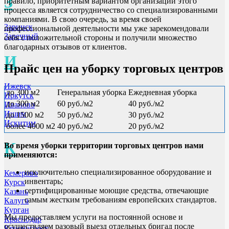
З
правило, приоритетным вариантом организации этого
процесса является сотрудничество со специализированными
компаниями. В свою очередь, за время своей
Заринск
профессиональной деятельности мы уже зарекомендовали
Заречный
себя с положительной стороны и получили множество
благодарных отзывов от клиентов.
И
Прайс цен на уборку торговых центров
Ижевск
до 300 м2
Генеральная уборка
Ежедневная уборка
Иркутск
до 300 м2
60 руб./м2
40 руб./м2
Иваново
Ишим
до 1500 м2
50 руб./м2
30 руб./м2
Искитим
более 4000 м2
40 руб./м2
20 руб./м2
К
Во время уборки территории торговых центров нами
применяются:
исключительно специализированное оборудование и
Кемерово
инвентарь;
Курск
сертифицированные моющие средства, отвечающие
Казань
самым жестким требованиям европейских стандартов.
Калуга
Курган
Мы предоставляем услуги на постоянной основе и
Краснодар
осуществляем разовый выезд отдельных бригад после
Красногорск