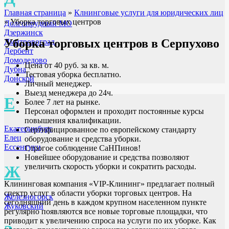
Главная страница
»
Клнинговые услуги для юридических лиц
»
Уборка торговых центров
Долгопрудный МО
Дзержинск
Уборка торговых центров
в Серпухово
Дмитровоград
Дербент
Домодедово
Цена от 40 руб. за кв. м.
Дубна
Тестовая уборка бесплатно.
Донской
Личный менеджер.
Выезд менеджера до 24ч.
Е
Более 7 лет на рынке.
Персонал оформлен и проходит постоянные курсы
повышения квалификации.
Екатеринбург
Сертифицированное по европейскому стандарту
Елец
оборудование и средства уборки.
Ессентуки
Строгое соблюдение СаНПинов!
Новейшее оборудование и средства позволяют
увеличить скорость уборки и сократить расходы.
Ж
Клининговая компания «VIP-Клининг» предлагает полный
спектр услуг в области уборки торговых центров. На
Железногорск
сегодняшний день в каждом крупном населенном пункте
Жуковский
регулярно появляются все новые торговые площадки, что
приводит к увеличению спроса на услуги по их уборке. Как