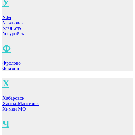
У
Уфа
Ульяновск
Улан-Удэ
Уссурийск
Ф
Фролово
Фрязино
Х
Хабаровск
Ханты-Мансийск
Химки МО
Ч