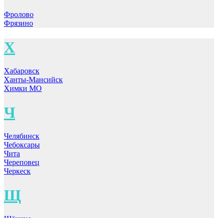
Фролово
Фрязино
Х
Хабаровск
Ханты-Мансийск
Химки МО
Ч
Челябинск
Чебоксары
Чита
Череповец
Черкеск
Щ