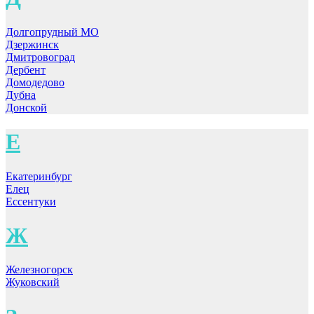
Долгопрудный МО
Дзержинск
Дмитровоград
Дербент
Домодедово
Дубна
Донской
Е
Екатеринбург
Елец
Ессентуки
Ж
Железногорск
Жуковский