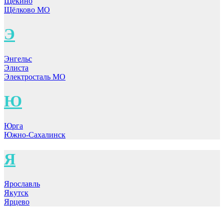
Щёкино
Щёлково МО
Э
Энгельс
Элиста
Электросталь МО
Ю
Юрга
Южно-Сахалинск
Я
Ярославль
Якутск
Ярцево