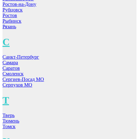
Ростов-на-Дону
Рубцовск
Ростов
Рыбинск
Рязань
С
Санкт-Петербург
Самара
Саратов
Смоленск
Сергиев-Посад МО
Серпухов МО
Т
Тверь
Тюмень
Томск