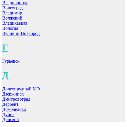
Владивосток
Волгоград
Владимир
Волжский
Владикавказ
Вологда
Великий Новгород
Г
Гурьевск
Д
Долгопрудный МО
Дзержинск
Дмитровоград
Дербент
Домодедово
Дубна
Донской