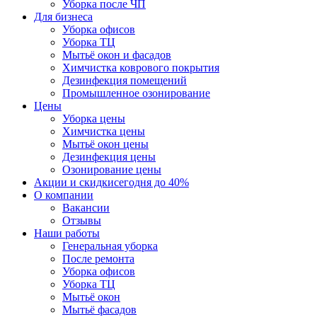
Уборка после ЧП
Для бизнеса
Уборка офисов
Уборка ТЦ
Мытьё окон и фасадов
Химчистка коврового покрытия
Дезинфекция помещений
Промышленное озонирование
Цены
Уборка цены
Химчистка цены
Мытьё окон цены
Дезинфекция цены
Озонирование цены
Акции и скидки
сегодня до 40%
О компании
Вакансии
Отзывы
Наши работы
Генеральная уборка
После ремонта
Уборка офисов
Уборка ТЦ
Мытьё окон
Мытьё фасадов