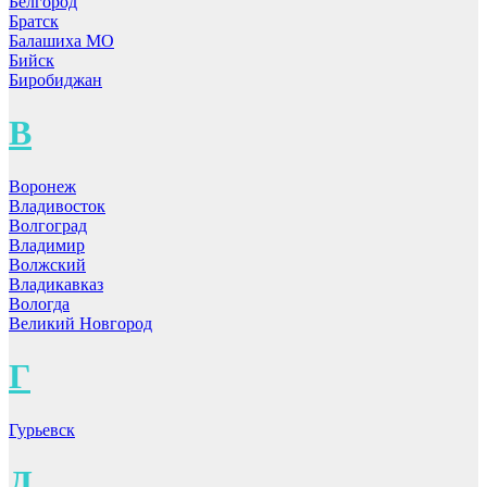
Белгород
Братск
Балашиха МО
Бийск
Биробиджан
В
Воронеж
Владивосток
Волгоград
Владимир
Волжский
Владикавказ
Вологда
Великий Новгород
Г
Гурьевск
Д