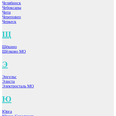
Челябинск
Чебоксары
Чита
Череповец
Черкеск
Щ
Щёкино
Щёлково МО
Э
Энгельс
Элиста
Электросталь МО
Ю
Юрга