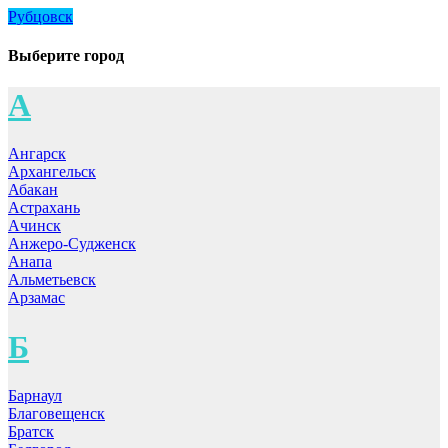
Рубцовск
Выберите город
А
Ангарск
Архангельск
Абакан
Астрахань
Ачинск
Анжеро-Судженск
Анапа
Альметьевск
Арзамас
Б
Барнаул
Благовещенск
Братск