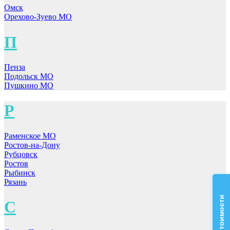
Омск
Орехово-Зуево МО
П
Пенза
Подольск МО
Пушкино МО
Р
Раменское МО
Ростов-на-Дону
Рубцовск
Ростов
Рыбинск
Рязань
С