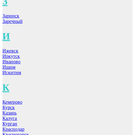
З
Заринск
Заречный
И
Ижевск
Иркутск
Иваново
Ишим
Искитим
К
Кемерово
Курск
Казань
Калуга
Курган
Краснодар
Красногорск