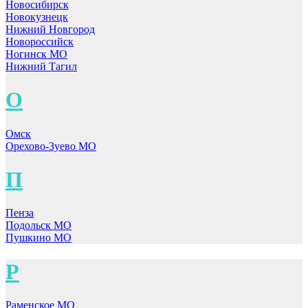
Новосибирск
Новокузнецк
Нижний Новгород
Новороссийск
Ногинск МО
Нижний Тагил
О
Омск
Орехово-Зуево МО
П
Пенза
Подольск МО
Пушкино МО
Р
Раменское МО