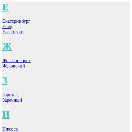
Е
Екатеринбург
Елец
Ессентуки
Ж
Железногорск
Жуковский
З
Заринск
Заречный
И
Ижевск