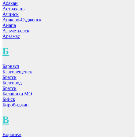
Абакан
Астрахань
Ачинск
Анжеро-Судженск
Анапа
Альметьевск
Арзамас
Б
Барнаул
Благовещенск
Братск
Белгород
Братск
Балашиха МО
Бийск
Биробиджан
В
Воронеж