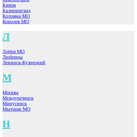
Киров
Калининград
Коломна МО
Королев МО
Л
Лобня МО
Люберцы
Ленинск-Кузнецкий
М
Москва
Междуреченск
Минусинск
Мытищи МО
Н