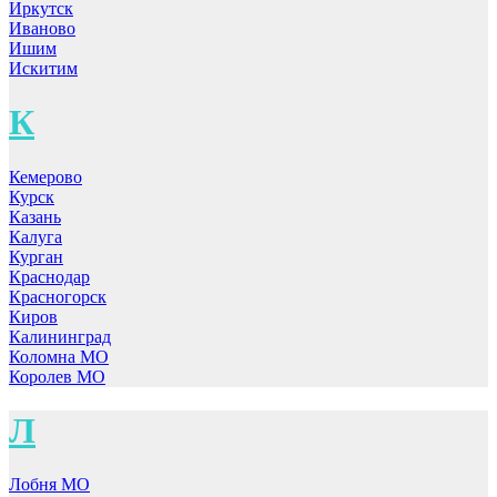
Иркутск
Иваново
Ишим
Искитим
К
Кемерово
Курск
Казань
Калуга
Курган
Краснодар
Красногорск
Киров
Калининград
Коломна МО
Королев МО
Л
Лобня МО