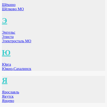
Щёкино
Щёлково МО
Э
Энгельс
Элиста
Электросталь МО
Ю
Юрга
Южно-Сахалинск
Я
Ярославль
Якутск
Ярцево