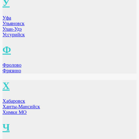
У
Уфа
Ульяновск
Улан-Удэ
Уссурийск
Ф
Фролово
Фрязино
Х
Хабаровск
Ханты-Мансийск
Химки МО
Ч