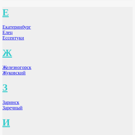
Е
Екатеринбург
Елец
Ессентуки
Ж
Железногорск
Жуковский
З
Заринск
Заречный
И