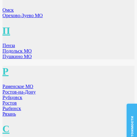
Омск
Орехово-Зуево МО
П
Пенза
Подольск МО
Пушкино МО
Р
Раменское МО
Ростов-на-Дону
Рубцовск
Ростов
Рыбинск
Рязань
С