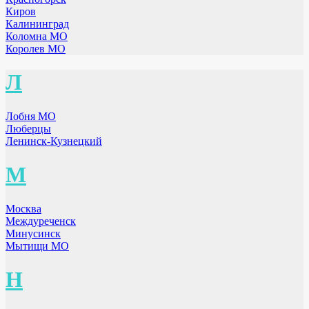
Киров
Калининград
Коломна МО
Королев МО
Л
Лобня МО
Люберцы
Ленинск-Кузнецкий
М
Москва
Междуреченск
Минусинск
Мытищи МО
Н