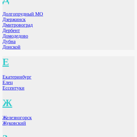
Долгопрудный МО
Дзержинск
Дмитровоград
Дербент
Домодедово
Дубна
Донской
Е
Екатеринбург
Елец
Ессентуки
Ж
Железногорск
Жуковский