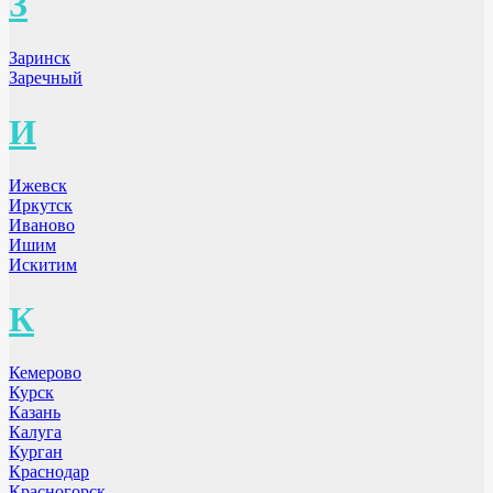
З
Заринск
Заречный
И
Ижевск
Иркутск
Иваново
Ишим
Искитим
К
Кемерово
Курск
Казань
Калуга
Курган
Краснодар
Красногорск