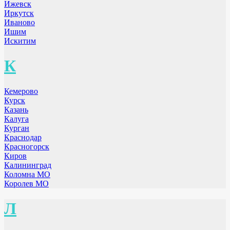
Ижевск
Иркутск
Иваново
Ишим
Искитим
К
Кемерово
Курск
Казань
Калуга
Курган
Краснодар
Красногорск
Киров
Калининград
Коломна МО
Королев МО
Л