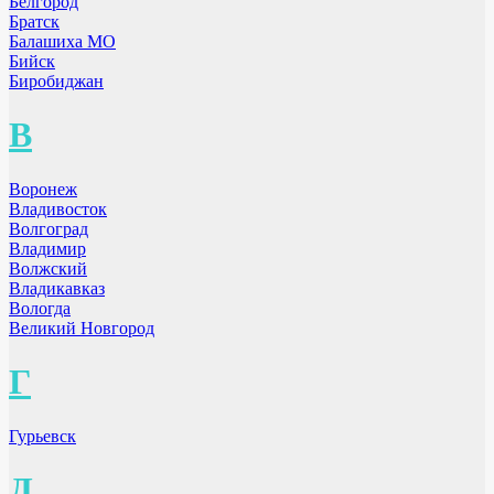
Белгород
Братск
Балашиха МО
Бийск
Биробиджан
В
Воронеж
Владивосток
Волгоград
Владимир
Волжский
Владикавказ
Вологда
Великий Новгород
Г
Гурьевск
Д