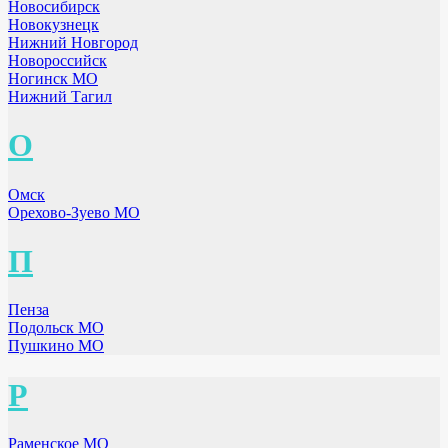
Новосибирск
Новокузнецк
Нижний Новгород
Новороссийск
Ногинск МО
Нижний Тагил
О
Омск
Орехово-Зуево МО
П
Пенза
Подольск МО
Пушкино МО
Р
Раменское МО