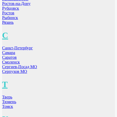
Ростов-на-Дону
Рубцовск
Ростов
Рыбинск
Рязань
С
Санкт-Петербург
Самара
Саратов
Смоленск
Сергиев-Посад МО
Серпухов МО
Т
Тверь
Тюмень
Томск