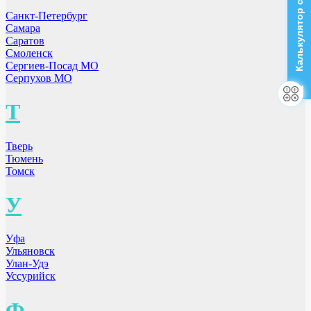
Калькулятор стоимости
Санкт-Петербург
Самара
Саратов
Смоленск
Сергиев-Посад МО
Серпухов МО
Т
Тверь
Тюмень
Томск
У
Уфа
Ульяновск
Улан-Удэ
Уссурийск
Ф