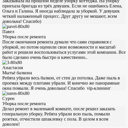
Заказывала на прошлой неделе уборку коттеджа. На уборку
приехала бригада из трёх девушек. Если не ошибаюсь Елена,
Ольга и Галина. Я иногда наблюдала за уборкой. У девушек
четкий налаженный процесс. Друг другу не мешают, всем
довольна! Спасибо)
Павел
Уборка после ремонта
После окончания ремонта думали что сами справимся с
уборкой, но потом оценили свои возможности и масштаб
работ и решили воспользоваться услугами этой компании. Все
было сделано очень быстро и качественно..
Анастасия
Мытьё балкона
Ребята убрали весь балкон, от стен до потолка. Даже пыль в
проемах между плитами убрали. И конечно же панорамные
окна помыли. Я очень довольна! Спасибо vip-клининг
Сурен
Уборка после ремонта
Делал ремонт в маленькой комнате, после решил заказать
генеральную уборку. Ребята убрали всю пыль, помыли
розетки, отчистили шпаклевку с пола. В целом я всем
доволен!