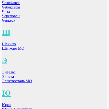
Челябинск
Чебоксары
Чита
Череповец
Черкеск
Щ
Щёкино
Щёлково МО
Э
Энгельс
Элиста
Электросталь МО
Ю
Юрга