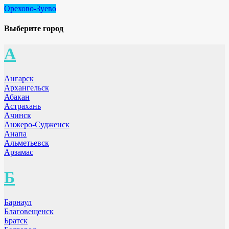
Орехово-Зуево
Выберите город
А
Ангарск
Архангельск
Абакан
Астрахань
Ачинск
Анжеро-Судженск
Анапа
Альметьевск
Арзамас
Б
Барнаул
Благовещенск
Братск