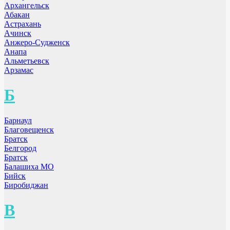
Архангельск
Абакан
Астрахань
Ачинск
Анжеро-Судженск
Анапа
Альметьевск
Арзамас
Б
Барнаул
Благовещенск
Братск
Белгород
Братск
Балашиха МО
Бийск
Биробиджан
В