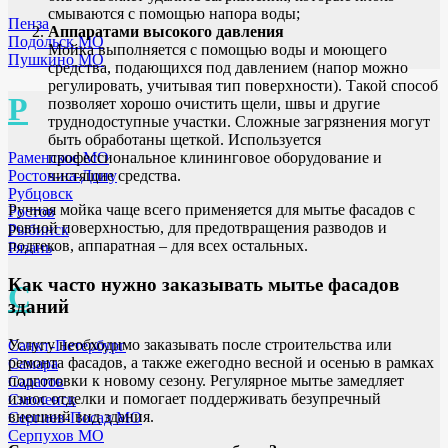
смываются с помощью напора воды;
Пенза
Аппаратами высокого давления
Подольск МО
Мойка выполняется с помощью воды и моющего
Пушкино МО
средства, подающихся под давлением (напор можно
регулировать, учитывая тип поверхности). Такой способ
Р
позволяет хорошо очистить щели, швы и другие
труднодоступные участки. Сложные загрязнения могут
быть обработаны щеткой. Используется
профессиональное клининговое оборудование и
Раменское МО
чистящие средства.
Ростов-на-Дону
Рубцовск
Ручная мойка чаще всего применяется для мытье фасадов с
Ростов
ровной поверхностью, для предотвращения разводов и
Рыбинск
подтеков, аппаратная – для всех остальных.
Рязань
Как часто нужно заказывать мытье фасадов
С
зданий
Услугу необходимо заказывать после строительства или
Санкт-Петербург
ремонта фасадов, а также ежегодно весной и осенью в рамках
Самара
подготовки к новому сезону. Регулярное мытье замедляет
Саратов
износ отделки и помогает поддерживать безупречный
Смоленск
внешний вид здания.
Сергиев-Посад МО
Серпухов МО