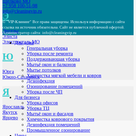
Щёлково МО
+7 958 100-51-98
info@cleaningvip.ru
Э
© "VIP-Клининг"
Все права защищены. Используя информацию с сайта
ссылка на источник обязательна. Сайт не является публичной офертой.
Энгельс
Администратор сайта: info@cleaningvip.ru
Элиста
Электросталь МО
Для дома
Генеральная уборка
Ю
Уборка после ремонта
Поддерживающая уборка
Мытьё окон и балконов
Мытье потолков
Юрга
Химчистка мягкой мебели и ковров
Южно-Сахалинск
Дезинфекция
Озонирование помещений
Я
Уборка после ЧП
Для бизнеса
Уборка офисов
Ярославль
Уборка ТЦ
Якутск
Мытьё окон и фасадов
Ярцево
Химчистка коврового покрытия
Дезинфекция помещений
Промышленное озонирование
Цены