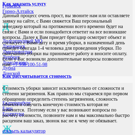
Как заказать услугу
Гурьевск
Горно-Алтайск
Данный процесс очень прост, вы звоните нам или оставляете
заявку на сайте, с Вами свяжется Ваш персональный
Д
менеджер который на протяжении всего времени будет на
связи с Вами и если понадобится ответит на все возникшие
вопросы. Далее к Вам приедет бригадир осмотрит объект и
Долгопрудный МО
согласует с Вами дату и время уборки, в назначенный день
Дзержинск
приедет бригада 1-4 человека для проведения уборки. По
Дмитровоград
окончанию уборки вы принимаете работу и вносите оплату.
Дербент
Если у Вас возникли дополнительные вопросы позвоните
Домодедово
нам:
+7 958 100-51-98
Дубна
Донской
Как рассчитывается стоимость
Е
Стоимость уборки зависит исключительно от сложности и
степени загрязнения. Как правило мы стараемся при первом
обращении определить степень загрязнения, сложность
Екатеринбург
объекта и озвучить конечную стоимость которая не
Елец
изменится. Поэтому если у вас возникают вопросы по
Ессентуки
расчёту стоимости, позвоните нам и мы максимально быстро
расценим ваш заказ, звонок вас не к чему не обязывает.
Ж
открыть калькулятор