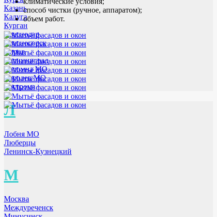
климатические условия;
Казань
способ чистки (ручное, аппаратом);
Калуга
объем работ.
Курган
Краснодар
Красногорск
Киров
Калининград
Коломна МО
Королев МО
Кострома
Л
Лобня МО
Люберцы
Ленинск-Кузнецкий
М
Москва
Междуреченск
Минусинск