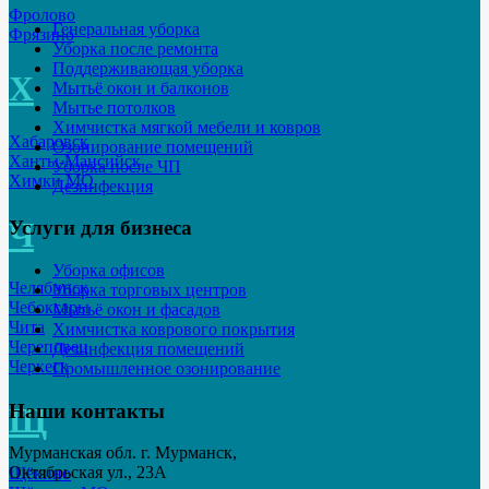
Фролово
Генеральная уборка
Фрязино
Уборка после ремонта
Поддерживающая уборка
Х
Мытьё окон и балконов
Мытье потолков
Химчистка мягкой мебели и ковров
Хабаровск
Озонирование помещений
Ханты-Мансийск
Уборка после ЧП
Химки МО
Дезинфекция
Ч
Услуги для бизнеса
Уборка офисов
Челябинск
Уборка торговых центров
Чебоксары
Мытьё окон и фасадов
Чита
Химчистка коврового покрытия
Череповец
Дезинфекция помещений
Черкеск
Промышленное озонирование
Наши контакты
Щ
Мурманская обл. г. Мурманск,
Октябрьская ул., 23А
Щёкино