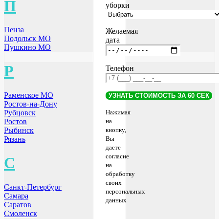
П
уборки
Пенза
Желаемая
Подольск МО
дата
Пушкино МО
Р
Телефон
Раменское МО
Ростов-на-Дону
Нажимая
Рубцовск
на
Ростов
кнопку,
Рыбинск
Вы
Рязань
даете
согласие
С
на
обработку
своих
Санкт-Петербург
персональных
Самара
данных
Саратов
Смоленск