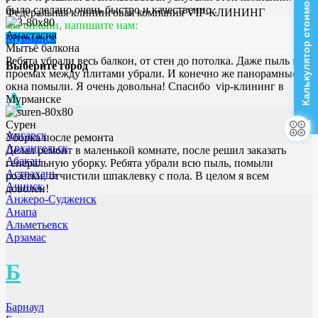
Калькулятор стоимости
было сделано очень быстро и качественно..
Федеральная клининговая компания VIP-КЛИНИНГ
мы онлайн, напишите нам:
Анастасия
Мурманск
Мытьё балкона
Ребята убрали весь балкон, от стен до потолка. Даже пыль в
Выберите город
проемах между плитами убрали. И конечно же панорамные
окна помыли. Я очень довольна! Спасибо vip-клининг в
А
Мурманске
Сурен
Ангарск
Уборка после ремонта
Архангельск
Делал ремонт в маленькой комнате, после решил заказать
Абакан
генеральную уборку. Ребята убрали всю пыль, помыли
Астрахань
розетки, отчистили шпаклевку с пола. В целом я всем
Ачинск
доволен!
Анжеро-Судженск
Анапа
Альметьевск
Арзамас
Б
Барнаул