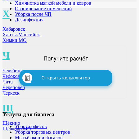
Химчистка мягкой мебели и ковров
Озонирование помещений
Х
Уборка после ЧП
Дезинфекция
Хабаровск
Ханты-Мансийск
Химки МО
Ч
Получите расчёт
Челябинск
Чебоксары
Открыть калькулятор
Чита
Череповец
Черкеск
Щ
Услуги для бизнеса
Щёкино
Уборка офисов
Щёлково МО
Уборка торговых центров
Мытьё окон и фасадов