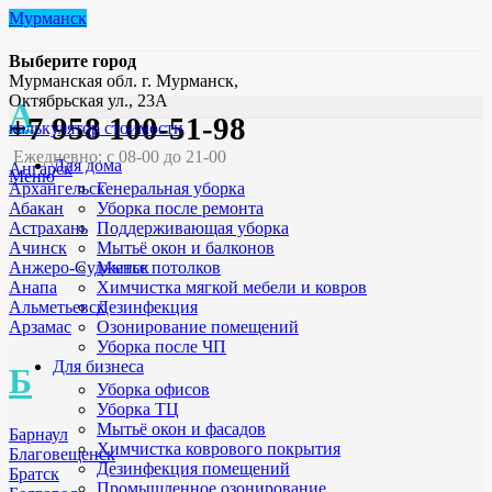
Мурманск
Выберите город
Мурманская обл. г. Мурманск,
Октябрьская ул., 23А
А
+7 958 100-51-98
калькулятор стоимости
Ежедневно: с 08-00 до 21-00
Для дома
Ангарск
Меню
Генеральная уборка
Архангельск
Уборка после ремонта
Абакан
Поддерживающая уборка
Астрахань
Мытьё окон и балконов
Ачинск
Мытье потолков
Анжеро-Судженск
Химчистка мягкой мебели и ковров
Анапа
Дезинфекция
Альметьевск
Озонирование помещений
Арзамас
Уборка после ЧП
Для бизнеса
Б
Уборка офисов
Уборка ТЦ
Мытьё окон и фасадов
Барнаул
Химчистка коврового покрытия
Благовещенск
Дезинфекция помещений
Братск
Промышленное озонирование