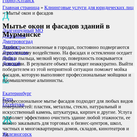
Горно-Алтайск
Главная страница
»
Клнинговые услуги для юридических лиц
Д
»
Мытьё окон и фасадов
Мытье окон и фасадов зданий
в
Долгопрудный МО
Мурманске
Дзержинск
Дмитровоград
Дербент
Здания, расположенные в городах, постоянно подвергаются
Домодедово
агрессивному воздействию. На фасадах и остеклении оседает
Дубна
пыль и пыльца, мелкий мусор, поверхность покрывается
Донской
разводами. В результате объект выглядит неаккуратно. Выйти
победителем из этой неприятной ситуации поможет мойка
фасадов, которую выполняют профессиональные мойщики и
Е
промышленные альпинисты.
Екатеринбург
Елец
Профессиональное мытье фасадов подходит для любых видов
Ессентуки
поверхностей: пластик, металлы, стекло, натуральный и
искусственный камень, штукатурка, кирпич и другие. Услуга
Ж
позволяет эффективно очистить здание любой этажности, ее
можно заказывать для торговых и бизнес-центров, школ,
частных и многоквартирных домов, складов, кинотеатров и
т.д.
Железногорск