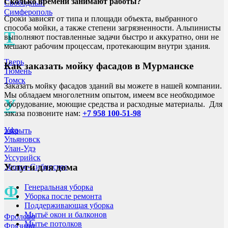
Сколько времени занимают работы?
Свободный
Симферополь
Сроки зависят от типа и площади объекта, выбранного
способа мойки, а также степени загрязненности. Альпинисты
Т
выполняют поставленные задачи быстро и аккуратно, они не
мешают рабочим процессам, протекающим внутри здания.
Тверь
Как заказать мойку фасадов
в Мурманске
Тюмень
Томск
Заказать мойку фасадов зданий вы можете в нашей компании.
Мы обладаем многолетним опытом, имеем все необходимое
У
оборудование, моющие средства и расходные материалы. Для
заказа позвоните нам:
+7 958 100-51-98
Уфа
закрыть
Ульяновск
Улан-Удэ
Уссурийск
Услуги для дома
Усолье-Сибирское
Ф
Генеральная уборка
Уборка после ремонта
Поддерживающая уборка
Мытьё окон и балконов
Фролово
Мытье потолков
Фрязино