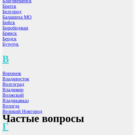
Благовещенск
Братск
Белгород
Балашиха МО
Бийск
Биробиджан
Брянск
Бердск
Бузулук
В
Воронеж
Владивосток
Волгоград
Владимир
Волжский
Владикавказ
Вологда
Великий Новгород
Частые вопросы
Г