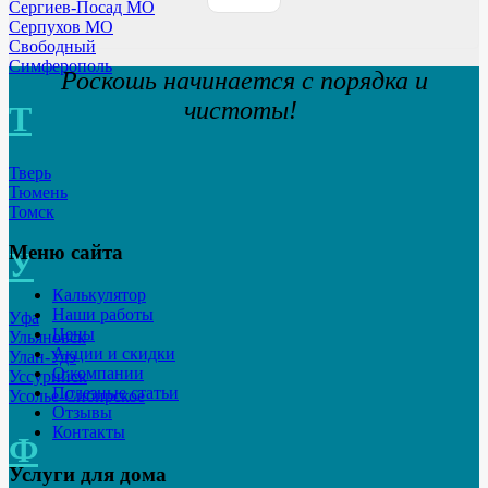
Сергиев-Посад МО
Серпухов МО
Свободный
Симферополь
Роскошь начинается с порядка и
чистоты!
Т
Тверь
Тюмень
Томск
Меню сайта
У
Калькулятор
Наши работы
Уфа
Цены
Ульяновск
Акции и скидки
Улан-Удэ
О компании
Уссурийск
Полезные статьи
Усолье-Сибирское
Отзывы
Контакты
Ф
Услуги для дома