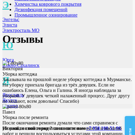
Э
Химчистка коврового покрытия
Дезинфекция помещений
Промышленное озонирование
Энгельс
Элиста
Электросталь МО
Отзывы
Ю
Юрга
Южно-Сахалинск
Виктория
Уборка коттеджа
Я
Заказывала на прошлой неделе уборку коттеджа в Мурманске.
На уборку приехала бригада из трёх девушек. Если не
ошибаюсь Елена, Ольга и Галина. Я иногда наблюдала за
Ярославль
уборкой. У девушек четкий налаженный процесс. Друг другу
Якутск
не мешают, всем довольна! Спасибо)
Ярцево
Павел
Уборка после ремонта
После окончания ремонта думали что сами справимся с
уборкой, но потом оценили свои возможности и масштаб
Не нашли свой город ? позвоните нам
+7 958 100-51-98
работ и решили воспользоваться услугами этой компании. Все