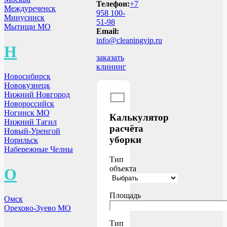
Телефон:
+7
Междуреченск
958 100-
Минусинск
51-98
Мытищи МО
Email:
info@cleaningvip.ru
Н
заказать
клининг
Новосибирск
Новокузнецк
Нижний Новгород
Новороссийск
Ногинск МО
Калькулятор
Нижний Тагил
расчёта
Новый-Уренгой
уборки
Норильск
Набережные Челны
Тип
объекта
О
Площадь
Омск
Орехово-Зуево МО
Тип