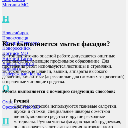
Мытищи МО
Н
Новосибирск
Новокузнецк
Как выполняется мытье фасадов?
Нижний Новгород
Новороссийск
Ногинск МО
К этой достаточно опасной работе допускаются опытные
Нижний Тагил
специалисты, имеющие профильное образование. Для
Новый-Уренгой
проведения работ используются лестницы и стремянки,
Норильск
телескопические шланги, вышки, аппараты высокого
Набережные Челны
давления, кислотные (агрессивные для сложных загрязнений)
и щелочные чистящие средства.
О
Работа выполняется с помощью следующих способов:
Ручной
Омск
Для этого способа используются тканевые салфетки,
Орехово-Зуево МО
шубки и стяжки, специальные швабры с жесткой
щеткой, моющие средства и другие расходные
П
материалы. Ручная чистка фасадов зданий трудоемкая,
она позволяет удалить загрязнения, которые плохо