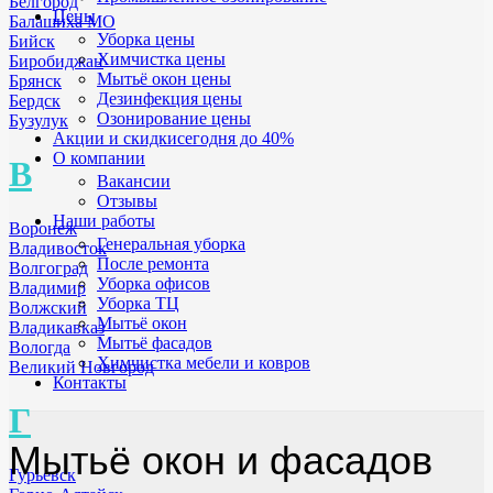
Белгород
Цены
Балашиха МО
Уборка цены
Бийск
Химчистка цены
Биробиджан
Мытьё окон цены
Брянск
Дезинфекция цены
Бердск
Озонирование цены
Бузулук
Акции и скидки
сегодня до 40%
О компании
В
Вакансии
Отзывы
Наши работы
Воронеж
Генеральная уборка
Владивосток
После ремонта
Волгоград
Уборка офисов
Владимир
Уборка ТЦ
Волжский
Мытьё окон
Владикавказ
Мытьё фасадов
Вологда
Химчистка мебели и ковров
Великий Новгород
Контакты
Г
Мытьё окон и фасадов
Гурьевск