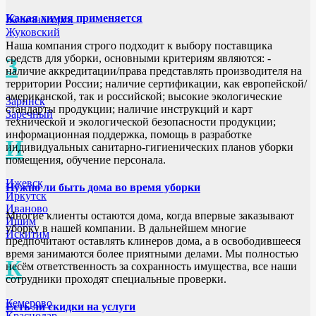
Какая химия применяется
Железногорск
Жуковский
Наша компания строго подходит к выбору поставщика
средств для уборки, основными критериям являются: -
З
наличие аккредитации/права представлять производителя на
территории России; наличие сертификации, как европейской/
американской, так и российской; высокие экологические
Заринск
стандарты продукции; наличие инструкций и карт
Заречный
технической и экологической безопасности продукции;
информационная поддержка, помощь в разработке
И
индивидуальных санитарно-гигиенических планов уборки
помещения, обучение персонала.
Ижевск
Нужно ли быть дома во время уборки
Иркутск
Иваново
Многие клиенты остаются дома, когда впервые заказывают
Ишим
уборку в нашей компании. В дальнейшем многие
Искитим
предпочитают оставлять клинеров дома, а в освободившееся
время занимаются более приятными делами. Мы полностью
К
несём ответственность за сохранность имущества, все наши
сотрудники проходят специальные проверки.
Кемерово
Есть ли скидки на услуги
Краснодар