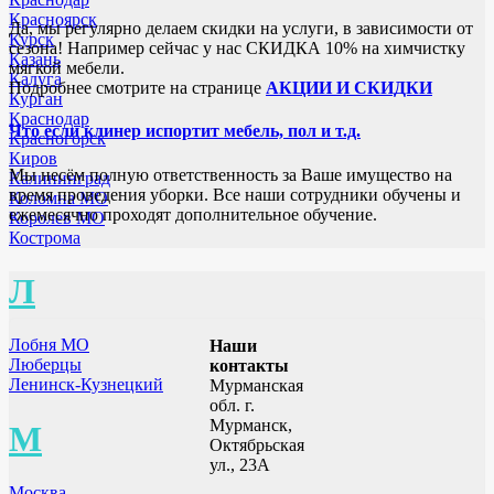
Красноярск
Да, мы регулярно делаем скидки на услуги, в зависимости от
Курск
сезона! Например сейчас у нас СКИДКА 10% на химчистку
Казань
мягкой мебели.
Калуга
Подробнее смотрите на странице
АКЦИИ И СКИДКИ
Курган
Краснодар
Что если клинер испортит мебель, пол и т.д.
Красногорск
Киров
Мы несём полную ответственность за Ваше имущество на
Калининград
время проведения уборки. Все наши сотрудники обучены и
Коломна МО
ежемесячно проходят дополнительное обучение.
Королев МО
Кострома
Л
Лобня МО
Наши
Люберцы
контакты
Ленинск-Кузнецкий
Мурманская
обл. г.
Мурманск,
М
Октябрьская
ул., 23А
Москва