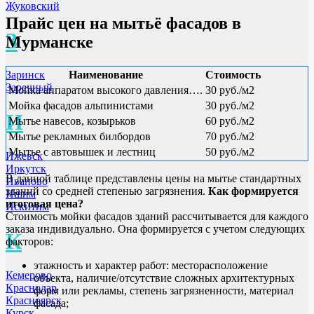
Жуковский
Прайс цен на мытьё фасадов
в
З
Мурманске
Наименование
Стоимость
Заринск
Заречный
Мойка аппаратом высокого давления….
30 руб./м2
Мойка фасадов альпинистами
30 руб./м2
И
Мытье навесов, козырьков
60 руб./м2
Мытье рекламных билбордов
70 руб./м2
Мытье с автовышек и лестниц
50 руб./м2
Ижевск
Иркутск
В данной таблице представлены цены на мытье стандартных
Иваново
зданий со средней степенью загрязнения.
Как формируется
Ишим
итоговая цена?
Искитим
Стоимость мойки фасадов зданий рассчитывается для каждого
заказа индивидуально. Она формируется с учетом следующих
К
факторов:
этажность и характер работ: месторасположение
Кемерово
объекта, наличие/отсутствие сложных архитектурных
Краснодар
форм или рекламы, степень загрязненности, материал
Красноярск
фасада;
Курск