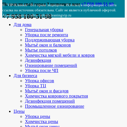
Не нашли свой город ? позвоните нам
+7 958 100-51-98
© "VIP-Клининг"
Все права защищены. Используя информацию с сайта
ссылка на источник обязательна. Сайт не является публичной офертой.
+7 958 100-51-98
Администратор сайта: info@cleaningvip.ru
Для дома
Генеральная уборка
Уборка после ремонта
Поддерживающая уборка
Мытьё окон и балконов
Мытье потолков
Химчистка мягкой мебели и ковров
Дезинфекция
Озонирование помещений
Уборка после ЧП
Для бизнеса
Уборка офисов
Уборка ТЦ
Мытьё окон и фасадов
Химчистка коврового покрытия
Дезинфекция помещений
Промышленное озонирование
Цены
Уборка цены
Химчистка цены
Мытьё окон цены