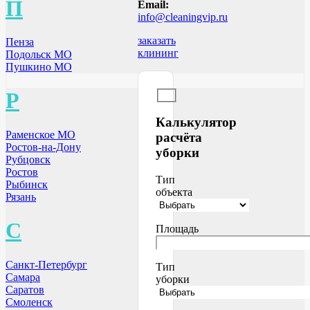
П
Email:
info@cleaningvip.ru
заказать
Пенза
клининг
Подольск МО
Пушкино МО
Р
Калькулятор
Раменское МО
расчёта
Ростов-на-Дону
уборки
Рубцовск
Ростов
Тип
Рыбинск
объекта
Рязань
С
Площадь
Санкт-Петербург
Тип
Самара
уборки
Саратов
Смоленск