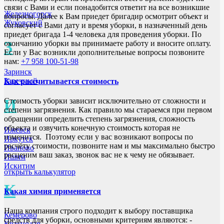
связи с Вами и если понадобится ответит на все возникшие
Железногорск
вопросы. Далее к Вам приедет бригадир осмотрит объект и
Жуковский
согласует с Вами дату и время уборки, в назначенный день
приедет бригада 1-4 человека для проведения уборки. По
З
окончанию уборки вы принимаете работу и вносите оплату.
Если у Вас возникли дополнительные вопросы позвоните
нам:
+7 958 100-51-98
Заринск
Заречный
Как рассчитывается стоимость
И
Стоимость уборки зависит исключительно от сложности и
степени загрязнения. Как правило мы стараемся при первом
обращении определить степень загрязнения, сложность
объекта и озвучить конечную стоимость которая не
Ижевск
изменится. Поэтому если у вас возникают вопросы по
Иркутск
расчёту стоимости, позвоните нам и мы максимально быстро
Иваново
расценим ваш заказ, звонок вас не к чему не обязывает.
Ишим
Искитим
открыть калькулятор
К
Какая химия применяется
Наша компания строго подходит к выбору поставщика
Кемерово
средств для уборки, основными критериям являются: -
Краснодар