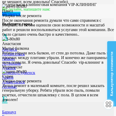
не мешают, всем довольна! Спасибо)
Федеральная клининговая компания VIP-КЛИНИНГ
мы онлайн, напишите нам:
Павел
Мурманск
Уборка после ремонта
После окончания ремонта думали что сами справимся с
Выберите город
уборкой, но потом оценили свои возможности и масштаб
работ и решили воспользоваться услугами этой компании. Все
А
было сделано очень быстро и качественно..
Анастасия
Мытьё балкона
Ангарск
Ребята убрали весь балкон, от стен до потолка. Даже пыль в
Калькулятор стоимости
Архангельск
проемах между плитами убрали. И конечно же панорамные
Абакан
окна помыли. Я очень довольна! Спасибо vip-клининг в
Астрахань
Мурманске
Ачинск
Анжеро-Судженск
Сурен
Анапа
Уборка после ремонта
Альметьевск
Делал ремонт в маленькой комнате, после решил заказать
Арзамас
генеральную уборку. Ребята убрали всю пыль, помыли
розетки, отчистили шпаклевку с пола. В целом я всем
Б
доволен!
Барнаул