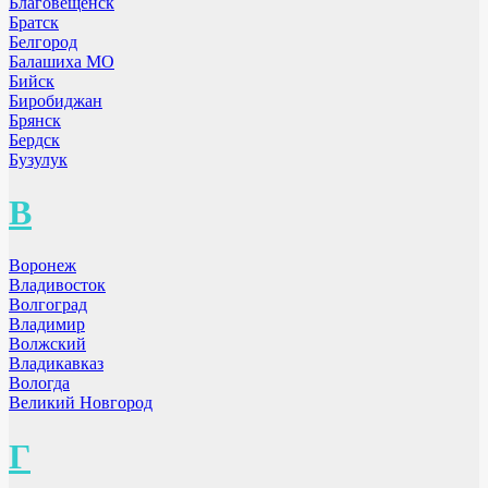
Благовещенск
Братск
Белгород
Балашиха МО
Бийск
Биробиджан
Брянск
Бердск
Бузулук
В
Воронеж
Владивосток
Волгоград
Владимир
Волжский
Владикавказ
Вологда
Великий Новгород
Г