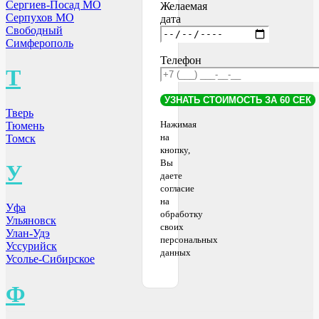
Сергиев-Посад МО
Желаемая
Серпухов МО
дата
Свободный
Симферополь
Телефон
Т
Тверь
Нажимая
Тюмень
на
Томск
кнопку,
Вы
У
даете
согласие
на
Уфа
обработку
Ульяновск
своих
Улан-Удэ
персональных
Уссурийск
данных
Усолье-Сибирское
Ф