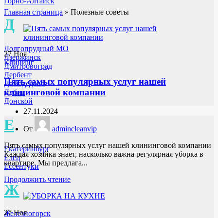
Горно-Алтайск
Главная страница
»
Полезные советы
Д
Долгопрудный МО
27
Ноя
Дзержинск
Клининг
Дмитровоград
Дербент
Пять самых популярных услуг нашей
Домодедово
клининговой компании
Дубна
Донской
27.11.2024
Е
От
admincleanvip
Пять самых популярных услуг нашей клининговой компании
Екатеринбург
Каждая хозяйка знает, насколько важна регулярная уборка в
Елец
квартире. Мы предлага...
Ессентуки
Продолжить чтение
Ж
27
Ноя
Железногорск