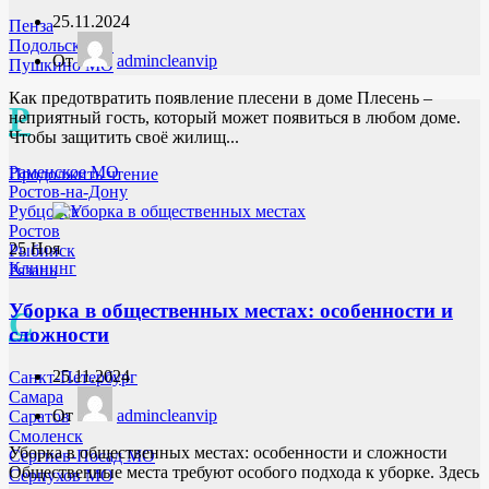
25.11.2024
Пенза
Подольск МО
От
admincleanvip
Пушкино МО
Как предотвратить появление плесени в доме Плесень –
Р
неприятный гость, который может появиться в любом доме.
Чтобы защитить своё жилищ...
Раменское МО
Продолжить чтение
Ростов-на-Дону
Рубцовск
Ростов
25
Ноя
Рыбинск
Клининг
Рязань
Уборка в общественных местах: особенности и
С
сложности
25.11.2024
Санкт-Петербург
Самара
От
admincleanvip
Саратов
Смоленск
Уборка в общественных местах: особенности и сложности
Сергиев-Посад МО
Общественные места требуют особого подхода к уборке. Здесь
Серпухов МО