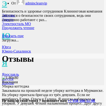
Э
От
admincleanvip
Безопасность и здоровье сотрудников Клининговая компания
Энгельс
заботится о безопасности своих сотрудников, ведь они
Элиста
ежедневно работают с раз...
Электросталь МО
Продолжить чтение
Ю
Показать еще
Загрузка...
Юрга
Южно-Сахалинск
Отзывы
Я
Ярославль
Якутск
Виктория
Ярцево
Уборка коттеджа
Заказывала на прошлой неделе уборку коттеджа в Мурманске.
На уборку приехала бригада из трёх девушек. Если не
ошибаюсь Елена, Ольга и Галина. Я иногда наблюдала за
Не нашли свой город ? позвоните нам
+7 958 100-51-98
уборкой. У девушек четкий налаженный процесс. Друг другу