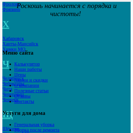
Фролово
Роскошь начинается с порядка и
Фрязино
чистоты!
Х
Хабаровск
Ханты-Мансийск
Химки МО
Меню сайта
Ч
Калькулятор
Наши работы
Цены
Челябинск
Акции и скидки
Чебоксары
О компании
Чита
Полезные статьи
Череповец
Отзывы
Черкеск
Контакты
Щ
Услуги для дома
Генеральная уборка
Щёкино
Уборка после ремонта