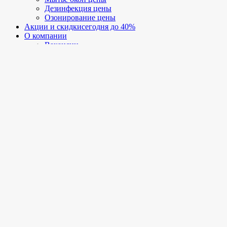
Дезинфекция цены
Озонирование цены
Акции и скидки
сегодня до 40%
О компании
Вакансии
Отзывы
Наши работы
Генеральная уборка
После ремонта
Уборка офисов
Уборка ТЦ
Мытьё окон
Мытьё фасадов
Химчистка мебели и ковров
Контакты
Мурманская обл. г. Мурманск,
Октябрьская ул., 23А
+7 958 100-51-98
калькулятор стоимости