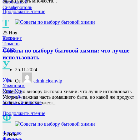
важно учесть множеств...
Свободный
Симферополь
Продолжить чтение
Т
25
Ноя
Тверь
Клининг
Тюмень
Томск
Советы по выбору бытовой химии: что лучше
использовать
У
25.11.2024
Уфа
От
admincleanvip
Ульяновск
Улан-Удэ
Советы по выбору бытовой химии: что лучше использовать
Уссурийск
Уборка – важная часть домашнего быта, но какой же продукт
Усолье-Сибирское
выбрать среди множест...
Продолжить чтение
Ф
Фролово
25
Ноя
Фрязино