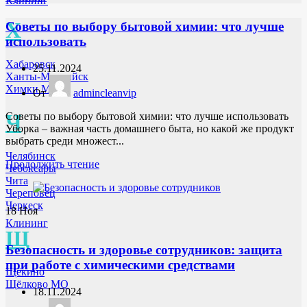
Клининг
Х
Советы по выбору бытовой химии: что лучше
использовать
Хабаровск
25.11.2024
Ханты-Мансийск
Химки МО
От
admincleanvip
Ч
Советы по выбору бытовой химии: что лучше использовать
Уборка – важная часть домашнего быта, но какой же продукт
выбрать среди множест...
Челябинск
Продолжить чтение
Чебоксары
Чита
Череповец
Черкеск
18
Ноя
Клининг
Щ
Безопасность и здоровье сотрудников: защита
при работе с химическими средствами
Щёкино
Щёлково МО
18.11.2024