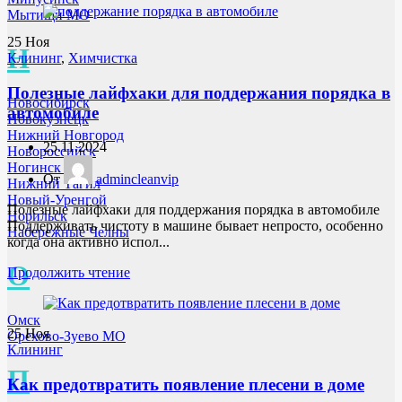
Мытищи МО
25
Ноя
Н
Клининг
,
Химчистка
Полезные лайфхаки для поддержания порядка в
Новосибирск
автомобиле
Новокузнецк
Нижний Новгород
25.11.2024
Новороссийск
Ногинск МО
От
admincleanvip
Нижний Тагил
Новый-Уренгой
Полезные лайфхаки для поддержания порядка в автомобиле
Норильск
Поддерживать чистоту в машине бывает непросто, особенно
Набережные Челны
когда она активно испол...
О
Продолжить чтение
Омск
25
Ноя
Орехово-Зуево МО
Клининг
П
Как предотвратить появление плесени в доме