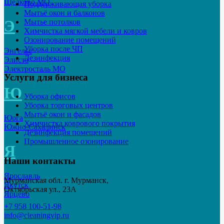
Щёлково МО
Поддерживающая уборка
Мытьё окон и балконов
Э
Мытье потолков
Химчистка мягкой мебели и ковров
Озонирование помещений
Уборка после ЧП
Энгельс
Дезинфекция
Элиста
Электросталь МО
Услуги для бизнеса
Ю
Уборка офисов
Уборка торговых центров
Мытьё окон и фасадов
Юрга
Химчистка коврового покрытия
Южно-Сахалинск
Дезинфекция помещений
Промышленное озонирование
Я
Наши контакты
Ярославль
Мурманская обл. г. Мурманск,
Якутск
Октябрьская ул., 23А
Ярцево
+7 958 100-51-98
info@cleaningvip.ru