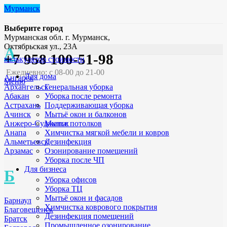
Мурманск
Выберите город
Мурманская обл. г. Мурманск,
Октябрьская ул., 23А
А
+7 958 100-51-98
калькулятор стоимости
Ежедневно: с 08-00 до 21-00
Для дома
Ангарск
Меню
Генеральная уборка
Архангельск
Уборка после ремонта
Абакан
Поддерживающая уборка
Астрахань
Мытьё окон и балконов
Ачинск
Мытье потолков
Анжеро-Судженск
Химчистка мягкой мебели и ковров
Анапа
Дезинфекция
Альметьевск
Озонирование помещений
Арзамас
Уборка после ЧП
Для бизнеса
Б
Уборка офисов
Уборка ТЦ
Мытьё окон и фасадов
Барнаул
Химчистка коврового покрытия
Благовещенск
Дезинфекция помещений
Братск
Промышленное озонирование