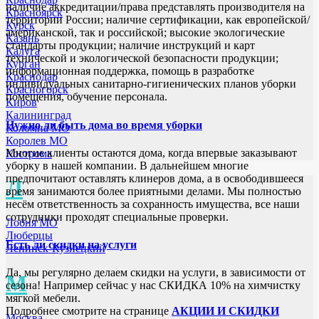
наличие аккредитации/права представлять производителя на
Красноярск
территории России; наличие сертификации, как европейской/
Курск
американской, так и российской; высокие экологические
Казань
стандарты продукции; наличие инструкций и карт
Калуга
технической и экологической безопасности продукции;
Курган
информационная поддержка, помощь в разработке
Краснодар
индивидуальных санитарно-гигиенических планов уборки
Красногорск
помещения, обучение персонала.
Киров
Калининград
Нужно ли быть дома во время уборки
Коломна МО
Королев МО
Многие клиенты остаются дома, когда впервые заказывают
Кострома
уборку в нашей компании. В дальнейшем многие
предпочитают оставлять клинеров дома, а в освободившееся
Л
время занимаются более приятными делами. Мы полностью
несём ответственность за сохранность имущества, все наши
сотрудники проходят специальные проверки.
Лобня МО
Люберцы
Есть ли скидки на услуги
Ленинск-Кузнецкий
Да, мы регулярно делаем скидки на услуги, в зависимости от
М
сезона! Например сейчас у нас СКИДКА 10% на химчистку
мягкой мебели.
Подробнее смотрите на странице
АКЦИИ И СКИДКИ
Москва