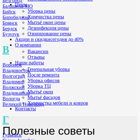
Белгород
Цены
Балашиха МО
Уборка цены
Бийск
Химчистка цены
Биробиджан
Мытьё окон цены
Брянск
Дезинфекция цены
Бердск
Озонирование цены
Бузулук
Акции и скидки
сегодня до 40%
О компании
В
Вакансии
Отзывы
Наши работы
Воронеж
Генеральная уборка
Владивосток
После ремонта
Волгоград
Уборка офисов
Владимир
Уборка ТЦ
Волжский
Мытьё окон
Владикавказ
Мытьё фасадов
Вологда
Химчистка мебели и ковров
Великий Новгород
Контакты
Г
Полезные советы
Гурьевск