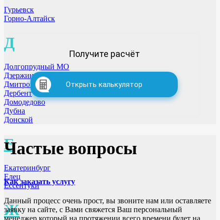
Гурьевск
Горно-Алтайск
Д
Получите расчёт
Долгопрудный МО
Дзержинск
Открыть калькулятор
Дмитровоград
Дербент
Домодедово
Дубна
Донской
Е
Частые вопросы
Екатеринбург
Елец
Как заказать услугу
Ессентуки
Данный процесс очень прост, вы звоните нам или оставляете
Ж
заявку на сайте, с Вами свяжется Ваш персональный
менеджер который на протяжении всего времени будет на