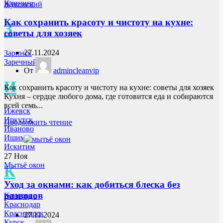
Клининг
Жуковский
Как сохранить красоту и чистоту на кухне:
З
советы для хозяек
27.11.2024
Заринск
Заречный
От
admincleanvip
И
Как сохранить красоту и чистоту на кухне: советы для хозяек
Кухня – сердце любого дома, где готовится еда и собираются
всей семь...
Ижевск
Иркутск
Продолжить чтение
Иваново
Ишим
Искитим
27
Ноя
Мытьё окон
К
Уход за окнами: как добиться блеска без
разводов
Кемерово
Краснодар
Красноярск
27.11.2024
Курск