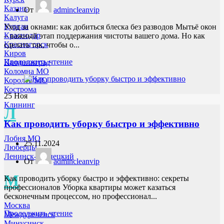
Казань
От
admincleanvip
Калуга
Курган
Уход за окнами: как добиться блеска без разводов Мытьё окон
Краснодар
– важный этап поддержания чистоты вашего дома. Но как
Красногорск
сделать так, чтобы о...
Киров
Продолжить чтение
Калининград
Коломна МО
Королев МО
Кострома
25
Ноя
Клининг
Л
Как проводить уборку быстро и эффективно
Лобня МО
25.11.2024
Люберцы
Ленинск-Кузнецкий
От
admincleanvip
М
Как проводить уборку быстро и эффективно: секреты
профессионалов Уборка квартиры может казаться
бесконечным процессом, но профессионал...
Москва
Продолжить чтение
Междуреченск
Минусинск