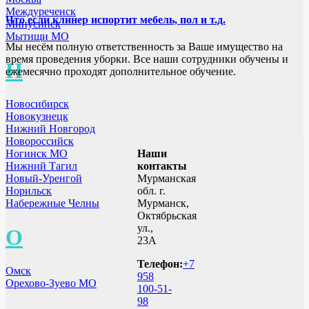
Междуреченск
Что если клинер испортит мебель, пол и т.д.
Минусинск
Мытищи МО
Мы несём полную ответственность за Ваше имущество на
время проведения уборки. Все наши сотрудники обучены и
Н
ежемесячно проходят дополнительное обучение.
Новосибирск
Новокузнецк
Нижний Новгород
Новороссийск
Наши
Ногинск МО
контакты
Нижний Тагил
Мурманская
Новый-Уренгой
обл. г.
Норильск
Мурманск,
Набережные Челны
Октябрьская
ул.,
О
23А
Телефон:
+7
Омск
958
Орехово-Зуево МО
100-51-
98