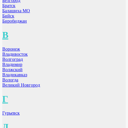
Белгород
Братск
Балашиха МО
Бийск
Биробиджан
В
Воронеж
Владивосток
Волгоград
Владимир
Волжский
Владикавказ
Вологда
Великий Новгород
Г
Гурьевск
Д