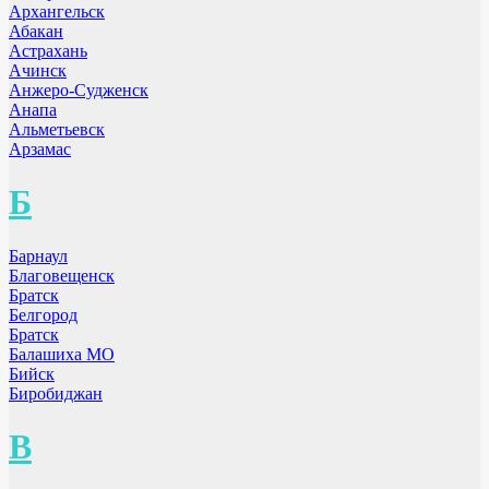
Архангельск
Абакан
Астрахань
Ачинск
Анжеро-Судженск
Анапа
Альметьевск
Арзамас
Б
Барнаул
Благовещенск
Братск
Белгород
Братск
Балашиха МО
Бийск
Биробиджан
В