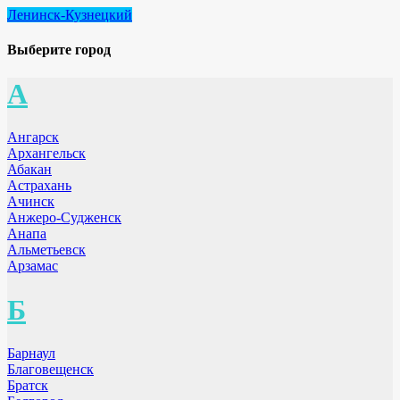
Ленинск-Кузнецкий
Выберите город
А
Ангарск
Архангельск
Абакан
Астрахань
Ачинск
Анжеро-Судженск
Анапа
Альметьевск
Арзамас
Б
Барнаул
Благовещенск
Братск