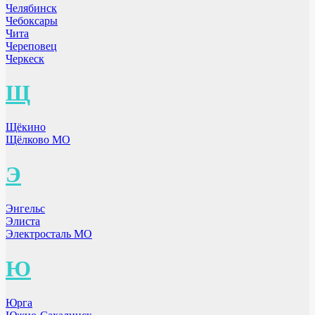
Челябинск
Чебоксары
Чита
Череповец
Черкеск
Щ
Щёкино
Щёлково МО
Э
Энгельс
Элиста
Электросталь МО
Ю
Юрга