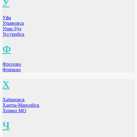
У
Уфа
Ульяновск
Улан-Удэ
Уссурийск
Ф
Фролово
Фрязино
Х
Хабаровск
Ханты-Мансийск
Химки МО
Ч