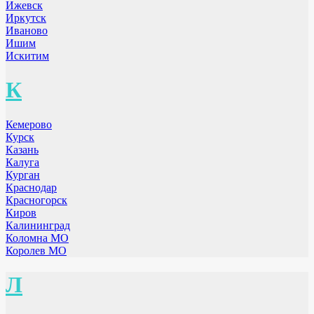
Ижевск
Иркутск
Иваново
Ишим
Искитим
К
Кемерово
Курск
Казань
Калуга
Курган
Краснодар
Красногорск
Киров
Калининград
Коломна МО
Королев МО
Л