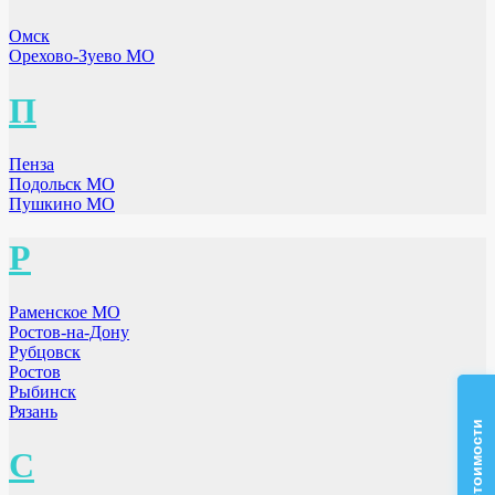
Омск
Орехово-Зуево МО
П
Пенза
Подольск МО
Пушкино МО
Р
Раменское МО
Ростов-на-Дону
Рубцовск
Ростов
Рыбинск
Рязань
С