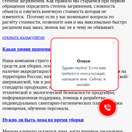
степени загрязнения. Как правило мы стараемся при первом
обращении определить степень загрязнения, сложность
объекта и озвучить конечную стоимость которая не
изменится. Поэтому если у вас возникают вопросы по
расчёту стоимости, позвоните нам и мы максимально быстро
расценим ваш заказ, звонок вас не к чему не обязывает.
открыть калькулятор
Какая химия применяется
Олеся
Наша компания строго подходит к выбору поставщика
средств для уборки, основными критериям являются: -
Здравствуйте! Если вам
наличие аккредитации/права представлять производителя на
требуется консультация,
территории России; наличие сертификации, как европейской/
напишите мне. Сейчас я
американской, так и российской; высокие экологические
онлайн!
стандарты продукции; наличие инструкций и карт
технической и экологической безопасности продукции;
информационная поддержка, помощь в разработке
индивидуальных санитарно-гигиенических планов уборки
помещения, обучение персонала.
Нужно ли быть дома во время уборки
Многие клиенты остаются дома, когда впервые заказывают