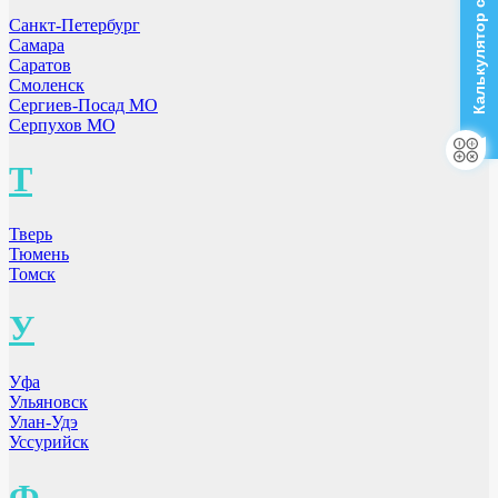
Калькулятор стоимости
Санкт-Петербург
Самара
Саратов
Смоленск
Сергиев-Посад МО
Серпухов МО
Т
Тверь
Тюмень
Томск
У
Уфа
Ульяновск
Улан-Удэ
Уссурийск
Ф