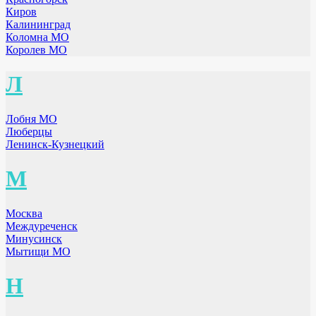
Киров
Калининград
Коломна МО
Королев МО
Л
Лобня МО
Люберцы
Ленинск-Кузнецкий
М
Москва
Междуреченск
Минусинск
Мытищи МО
Н