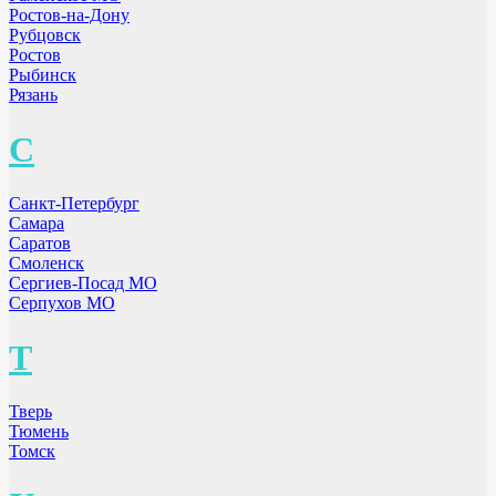
Ростов-на-Дону
Рубцовск
Ростов
Рыбинск
Рязань
С
Санкт-Петербург
Самара
Саратов
Смоленск
Сергиев-Посад МО
Серпухов МО
Т
Тверь
Тюмень
Томск