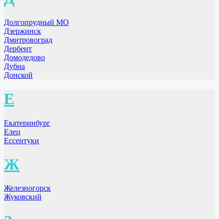
Долгопрудный МО
Дзержинск
Дмитровоград
Дербент
Домодедово
Дубна
Донской
Е
Екатеринбург
Елец
Ессентуки
Ж
Железногорск
Жуковский