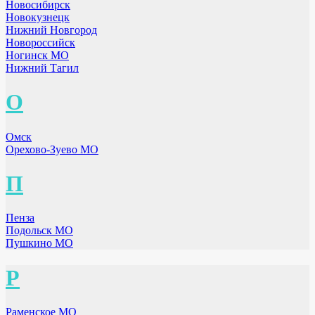
Новосибирск
Новокузнецк
Нижний Новгород
Новороссийск
Ногинск МО
Нижний Тагил
О
Омск
Орехово-Зуево МО
П
Пенза
Подольск МО
Пушкино МО
Р
Раменское МО