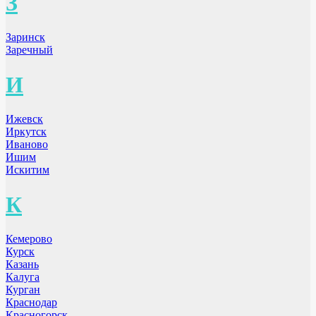
З
Заринск
Заречный
И
Ижевск
Иркутск
Иваново
Ишим
Искитим
К
Кемерово
Курск
Казань
Калуга
Курган
Краснодар
Красногорск