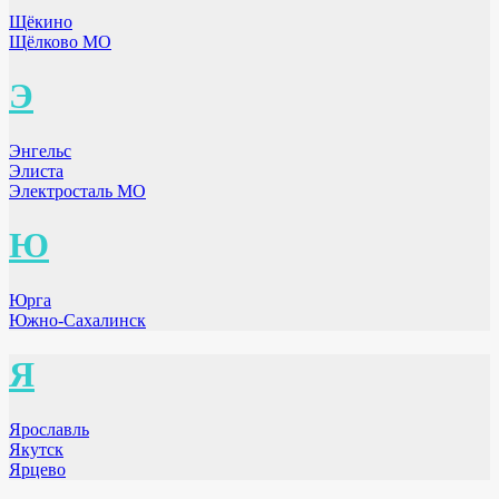
Щёкино
Щёлково МО
Э
Энгельс
Элиста
Электросталь МО
Ю
Юрга
Южно-Сахалинск
Я
Ярославль
Якутск
Ярцево