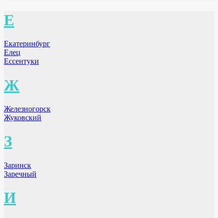
Е
Екатеринбург
Елец
Ессентуки
Ж
Железногорск
Жуковский
З
Заринск
Заречный
И