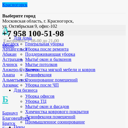
Красногорск
Выберите город
Московская область, г. Красногорск,
ул. Октябрьская 9, офис-102
А
+7 958 100-51-98
Для дома
Ежедневно: с 08-00 до 21-00
Генеральная уборка
Ангарск
Меню
Уборка после ремонта
Архангельск
Поддерживающая уборка
Абакан
Мытьё окон и балконов
Астрахань
Мытье потолков
Ачинск
Химчистка мягкой мебели и ковров
Анжеро-Судженск
Дезинфекция
Анапа
Озонирование помещений
Альметьевск
Уборка после ЧП
Арзамас
Для бизнеса
Уборка офисов
Б
Уборка ТЦ
Мытьё окон и фасадов
Химчистка коврового покрытия
Барнаул
Дезинфекция помещений
Благовещенск
Промышленное озонирование
Братск
Цены