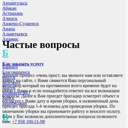
Архангельск
Абакан
Астрахань
Ачинск
Анжеро-Судженск
Анапа
Альметьевск
Арзамас
Частые вопросы
Б
Как заказать услугу
Барнаул
Благовещенск
Данный процесс очень прост, вы звоните нам или оставляете
Братск
заявку на сайте, с Вами свяжется Ваш персональный
Белгород
менеджер который на протяжении всего времени будет на
Братск
связи с Вами и если понадобится ответит на все возникшие
Балашиха МО
вопросы. Далее к Вам приедет бригадир осмотрит объект и
Бийск
согласует с Вами дату и время уборки, в назначенный день
Биробиджан
приедет бригада 1-4 человека для проведения уборки. По
окончанию уборки вы принимаете работу и вносите оплату.
В
Если у Вас возникли дополнительные вопросы позвоните
нам:
+7 958 100-51-98