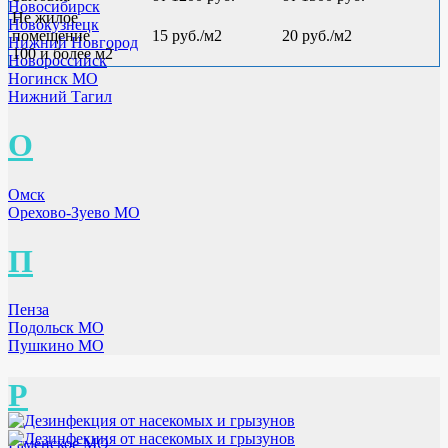
Новосибирск
Не жилое
Новокузнецк
помещение
15 руб./м2
20 руб./м2
Нижний Новгород
100 и более м2
Новороссийск
Ногинск МО
Нижний Тагил
О
Омск
Орехово-Зуево МО
П
Пенза
Подольск МО
Пушкино МО
Р
Раменское МО