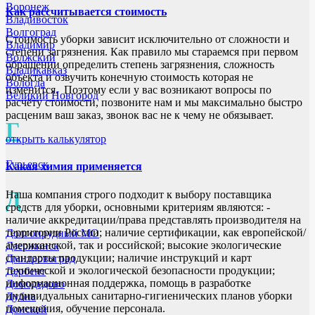
Воронеж
Как рассчитывается стоимость
Владивосток
Волгоград
Стоимость уборки зависит исключительно от сложности и
Владимир
степени загрязнения. Как правило мы стараемся при первом
Волжский
обращении определить степень загрязнения, сложность
Владикавказ
объекта и озвучить конечную стоимость которая не
Вологда
изменится. Поэтому если у вас возникают вопросы по
Великий Новгород
расчёту стоимости, позвоните нам и мы максимально быстро
расценим ваш заказ, звонок вас не к чему не обязывает.
Г
открыть калькулятор
Гурьевск
Какая химия применяется
Д
Наша компания строго подходит к выбору поставщика
средств для уборки, основными критериям являются: -
наличие аккредитации/права представлять производителя на
территории России; наличие сертификации, как европейской/
Долгопрудный МО
американской, так и российской; высокие экологические
Дзержинск
стандарты продукции; наличие инструкций и карт
Дмитровоград
технической и экологической безопасности продукции;
Дербент
информационная поддержка, помощь в разработке
Домодедово
индивидуальных санитарно-гигиенических планов уборки
Дубна
помещения, обучение персонала.
Донской