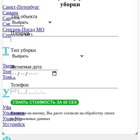
уборки
Санкт-Петербург
Самара
Тип объекта
Саратов
Смоленск
Сергиев-Посад МО
Площадь
Серпухов МО
Т
Тип уборки
Тверь
Желаемая дата
Тюмень
Томск
Телефон
У
Уфа
Ульяновск
Нажимая на кнопку, Вы даете согласие на обработку своих
Улан-Удэ
персональных данных
Уссурийск
Ф