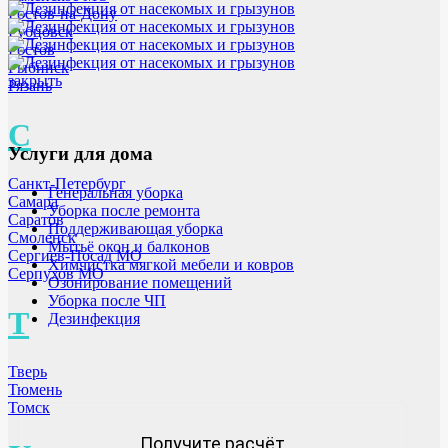
Ростов-на-Дону
Рубцовск
Ростов
Рыбинск
закрыть
Рязань
С
Услуги для дома
Санкт-Петербург
Генеральная уборка
Самара
Уборка после ремонта
Саратов
Поддерживающая уборка
Смоленск
Мытьё окон и балконов
Сергиев-Посад МО
Химчистка мягкой мебели и ковров
Серпухов МО
Озонирование помещений
Уборка после ЧП
Т
Дезинфекция
Тверь
Тюмень
Томск
Получите расчёт