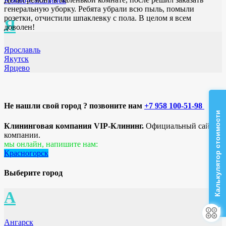
Южно-Сахалинск
генеральную уборку. Ребята убрали всю пыль, помыли
розетки, отчистили шпаклевку с пола. В целом я всем
Я
доволен!
Ярославль
Якутск
Ярцево
Не нашли свой город ? позвоните нам
+7 958 100-51-98
Калькулятор стоимости
Клининговая компания VIP-Клининг.
Официальный сайт
компании.
мы онлайн, напишите нам:
Красногорск
Выберите город
А
Ангарск