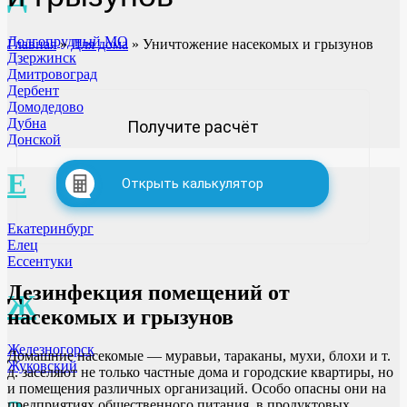
Долгопрудный МО
Главная
»
Для дома
»
Уничтожение насекомых и грызунов
Дзержинск
Дмитровоград
Дербент
Домодедово
Дубна
Получите расчёт
Донской
Е
Открыть калькулятор
Екатеринбург
Елец
Ессентуки
Дезинфекция помещений от
Ж
насекомых и грызунов
Железногорск
Домашние насекомые — муравьи, тараканы, мухи, блохи и т.
Жуковский
д. заселяют не только частные дома и городские квартиры, но
и помещения различных организаций. Особо опасны они на
предприятиях общественного питания, в продуктовых