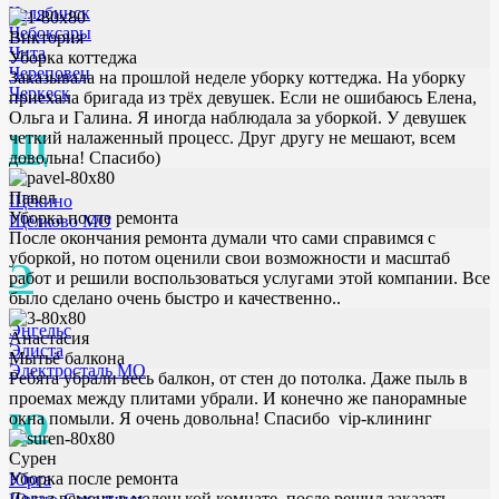
Челябинск
Чебоксары
Виктория
Чита
Уборка коттеджа
Череповец
Заказывала на прошлой неделе уборку коттеджа. На уборку
Черкеск
приехала бригада из трёх девушек. Если не ошибаюсь Елена,
Ольга и Галина. Я иногда наблюдала за уборкой. У девушек
Щ
четкий налаженный процесс. Друг другу не мешают, всем
довольна! Спасибо)
Павел
Щёкино
Уборка после ремонта
Щёлково МО
После окончания ремонта думали что сами справимся с
уборкой, но потом оценили свои возможности и масштаб
Э
работ и решили воспользоваться услугами этой компании. Все
было сделано очень быстро и качественно..
Энгельс
Анастасия
Элиста
Мытьё балкона
Электросталь МО
Ребята убрали весь балкон, от стен до потолка. Даже пыль в
проемах между плитами убрали. И конечно же панорамные
Ю
окна помыли. Я очень довольна! Спасибо vip-клининг
Сурен
Уборка после ремонта
Юрга
Делал ремонт в маленькой комнате, после решил заказать