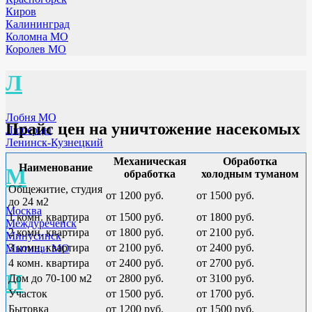
Киров
Калининград
Коломна МО
Королев МО
Л
Лобня МО
Прайс цен на уничтожение насекомых
Люберцы
Ленинск-Кузнецкий
Механическая
Обработка
Наименование
М
обработка
холодным туманом
Общежитие, студия
от 1200 руб.
от 1500 руб.
до 24 м2
Москва
1 комн. квартира
от 1500 руб.
от 1800 руб.
Междуреченск
2 комн. квартира
от 1800 руб.
от 2100 руб.
Минусинск
3 комн. квартира
от 2100 руб.
от 2400 руб.
Мытищи МО
4 комн. квартира
от 2400 руб.
от 2700 руб.
Н
Дом до 70-100 м2
от 2800 руб.
от 3100 руб.
Участок
от 1500 руб.
от 1700 руб.
Бытовка
от 1200 руб.
от 1500 руб.