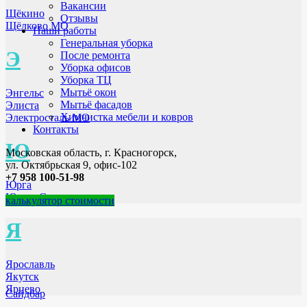
Вакансии
Щёкино
Отзывы
Щёлково МО
Наши работы
Генеральная уборка
Э
После ремонта
Уборка офисов
Уборка ТЦ
Мытьё окон
Энгельс
Мытьё фасадов
Элиста
Химчистка мебели и ковров
Электросталь МО
Контакты
Ю
Московская область, г. Красногорск,
ул. Октябрьская 9, офис-102
+7 958 100-51-98
Юрга
Южно-Сахалинск
калькулятор стоимости
Я
Ярославль
Якутск
Ярцево
Сайдбар