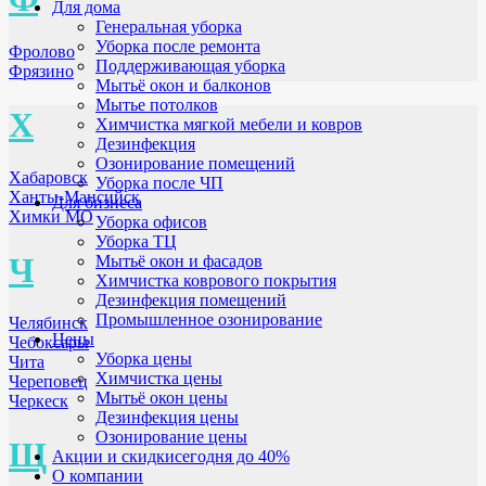
Для дома
Генеральная уборка
Уборка после ремонта
Фролово
Поддерживающая уборка
Фрязино
Мытьё окон и балконов
Мытье потолков
Х
Химчистка мягкой мебели и ковров
Дезинфекция
Озонирование помещений
Хабаровск
Уборка после ЧП
Ханты-Мансийск
Для бизнеса
Химки МО
Уборка офисов
Уборка ТЦ
Ч
Мытьё окон и фасадов
Химчистка коврового покрытия
Дезинфекция помещений
Промышленное озонирование
Челябинск
Цены
Чебоксары
Уборка цены
Чита
Химчистка цены
Череповец
Мытьё окон цены
Черкеск
Дезинфекция цены
Озонирование цены
Щ
Акции и скидки
сегодня до 40%
О компании