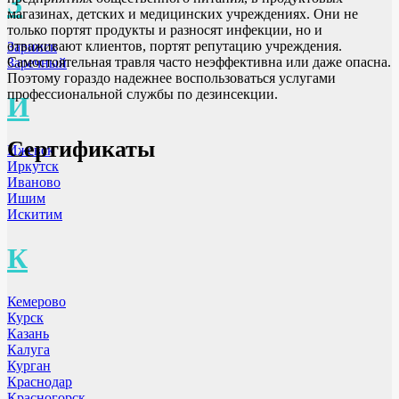
З
магазинах, детских и медицинских учреждениях. Они не
только портят продукты и разносят инфекции, но и
отваживают клиентов, портят репутацию учреждения.
Заринск
Самостоятельная травля часто неэффективна или даже опасна.
Заречный
Поэтому гораздо надежнее воспользоваться услугами
профессиональной службы по дезинсекции.
И
Сертификаты
Ижевск
Иркутск
Иваново
Ишим
Искитим
К
Кемерово
Курск
Казань
Калуга
Курган
Краснодар
Красногорск