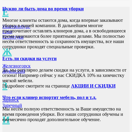
Нужно ли быть дома во время уборки
Е
Многие клиенты остаются дома, когда впервые заказывают
уборку в нашей компании. В дальнейшем многие
Екатеринбург
предпочитают оставлять клинеров дома, а в освободившееся
Елец
время занимаются более приятными делами. Мы полностью
Ессентуки
несём ответственность за сохранность имущества, все наши
сотрудники проходят специальные проверки.
Ж
Есть ли скидки на услуги
Железногорск
Да, мы регулярно делаем скидки на услуги, в зависимости от
Жуковский
сезона! Например сейчас у нас СКИДКА 10% на химчистку
мягкой мебели.
З
Подробнее смотрите на странице
АКЦИИ И СКИДКИ
Что если клинер испортит мебель, пол и т.д.
Заринск
Заречный
Мы несём полную ответственность за Ваше имущество на
время проведения уборки. Все наши сотрудники обучены и
И
ежемесячно проходят дополнительное обучение.