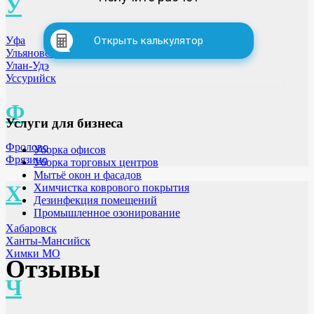
У
Открыть калькулятор
Уфа
Ульяновск
Улан-Удэ
Уссурийск
Ф
Услуги для бизнеса
Фролово
Уборка офисов
Фрязино
Уборка торговых центров
Мытьё окон и фасадов
Х
Химчистка коврового покрытия
Дезинфекция помещений
Промышленное озонирование
Хабаровск
Ханты-Мансийск
Химки МО
Отзывы
Ч