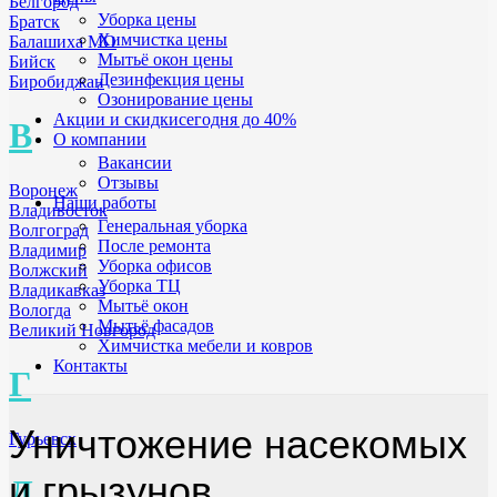
Белгород
Уборка цены
Братск
Химчистка цены
Балашиха МО
Мытьё окон цены
Бийск
Дезинфекция цены
Биробиджан
Озонирование цены
Акции и скидки
сегодня до 40%
В
О компании
Вакансии
Отзывы
Воронеж
Наши работы
Владивосток
Генеральная уборка
Волгоград
После ремонта
Владимир
Уборка офисов
Волжский
Уборка ТЦ
Владикавказ
Мытьё окон
Вологда
Мытьё фасадов
Великий Новгород
Химчистка мебели и ковров
Контакты
Г
Уничтожение насекомых
Гурьевск
и грызунов
Д