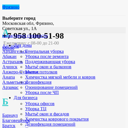
Фрязино
Выберите город
Московская обл, Фрязино,
Советская ул., 1А
А
+7 958 100-51-98
калькулятор стоимости
Ежедневно: с 08-00 до 21-00
Для дома
Ангарск
Меню
Генеральная уборка
Архангельск
Уборка после ремонта
Абакан
Поддерживающая уборка
Астрахань
Мытьё окон и балконов
Ачинск
Мытье потолков
Анжеро-Судженск
Химчистка мягкой мебели и ковров
Анапа
Дезинфекция
Альметьевск
Озонирование помещений
Арзамас
Уборка после ЧП
Для бизнеса
Б
Уборка офисов
Уборка ТЦ
Мытьё окон и фасадов
Барнаул
Химчистка коврового покрытия
Благовещенск
Дезинфекция помещений
Братск