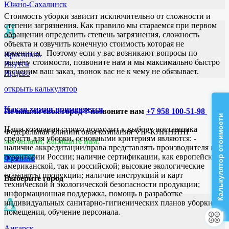
Южно-Сахалинск
Стоимость уборки зависит исключительно от сложности и
Я
степени загрязнения. Как правило мы стараемся при первом
обращении определить степень загрязнения, сложность
объекта и озвучить конечную стоимость которая не
изменится. Поэтому если у вас возникают вопросы по
Ярославль
расчёту стоимости, позвоните нам и мы максимально быстро
Якутск
расценим ваш заказ, звонок вас не к чему не обязывает.
Ярцево
открыть калькулятор
Какая химия применяется
Не нашли свой город ? позвоните нам
+7 958 100-51-98
Калькулятор стоимости
Наша компания строго подходит к выбору поставщика
Федеральная клининговая компания VIP-КЛИНИНГ
средств для уборки, основными критериям являются: -
мы онлайн, напишите нам:
наличие аккредитации/права представлять производителя на
территории России; наличие сертификации, как европейской/
Фрязино
американской, так и российской; высокие экологические
стандарты продукции; наличие инструкций и карт
Выберите город
технической и экологической безопасности продукции;
информационная поддержка, помощь в разработке
А
индивидуальных санитарно-гигиенических планов уборки
помещения, обучение персонала.
Ангарск