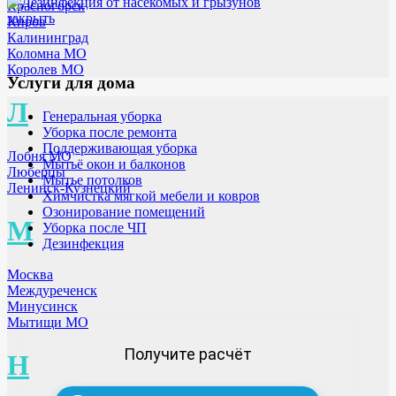
Красногорск
закрыть
Киров
Калининград
Коломна МО
Королев МО
Услуги для дома
Л
Генеральная уборка
Уборка после ремонта
Поддерживающая уборка
Лобня МО
Мытьё окон и балконов
Люберцы
Мытье потолков
Ленинск-Кузнецкий
Химчистка мягкой мебели и ковров
Озонирование помещений
М
Уборка после ЧП
Дезинфекция
Москва
Междуреченск
Минусинск
Мытищи МО
Получите расчёт
Н