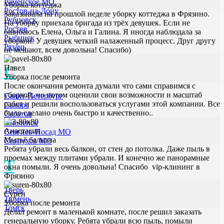
Раменское МО
Уборка коттеджа
Ростов-на-Дону
Заказывала на прошлой неделе уборку коттеджа в Фрязино.
Рубцовск
На уборку приехала бригада из трёх девушек. Если не
Ростов
ошибаюсь Елена, Ольга и Галина. Я иногда наблюдала за
Рыбинск
уборкой. У девушек четкий налаженный процесс. Друг другу
Рязань
не мешают, всем довольна! Спасибо)
С
Павел
Уборка после ремонта
После окончания ремонта думали что сами справимся с
уборкой, но потом оценили свои возможности и масштаб
Санкт-Петербург
работ и решили воспользоваться услугами этой компании. Все
Самара
было сделано очень быстро и качественно..
Саратов
Смоленск
Анастасия
Сергиев-Посад МО
Мытьё балкона
Серпухов МО
Ребята убрали весь балкон, от стен до потолка. Даже пыль в
проемах между плитами убрали. И конечно же панорамные
Т
окна помыли. Я очень довольна! Спасибо vip-клининг в
Фрязино
Тверь
Сурен
Тюмень
Уборка после ремонта
Томск
Делал ремонт в маленькой комнате, после решил заказать
генеральную уборку. Ребята убрали всю пыль, помыли