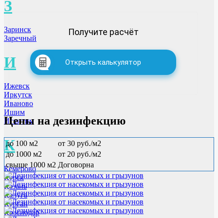
З
Заринск
Получите расчёт
Заречный
И
Открыть калькулятор
Ижевск
Иркутск
Иваново
Ишим
Цены на дезинфекцию
Искитим
К
до 100 м2
от 30 руб./м2
до 1000 м2
от 20 руб./м2
свыше 1000 м2
Договорна
Кемерово
Курск
Казань
Калуга
Курган
Краснодар