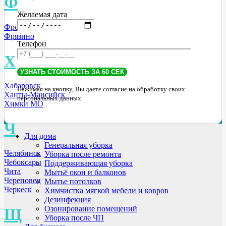
Ф
Желаемая дата
Фролово
Фрязино
Телефон
Х
Хабаровск
Нажимая на кнопку, Вы даете согласие на обработку своих
Ханты-Мансийск
персональных данных
Химки МО
Ч
Для дома
Генеральная уборка
Челябинск
Уборка после ремонта
Чебоксары
Поддерживающая уборка
Чита
Мытьё окон и балконов
Череповец
Мытье потолков
Черкеск
Химчистка мягкой мебели и ковров
Дезинфекция
Озонирование помещений
Щ
Уборка после ЧП