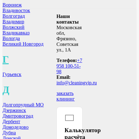
Воронеж
Владивосток
Волгоград
Наши
Владимир
контакты
Волжский
Московская
Владикавказ
обл,
Вологда
Фрязино,
Великий Новгород
Советская
ул., 1А
Г
Телефон:
+7
958 100-51-
98
Гурьевск
Email:
info@cleaningvip.ru
Д
заказать
клининг
Долгопрудный МО
Дзержинск
Дмитровоград
Дербент
Домодедово
Калькулятор
Дубна
расчёта
Донской