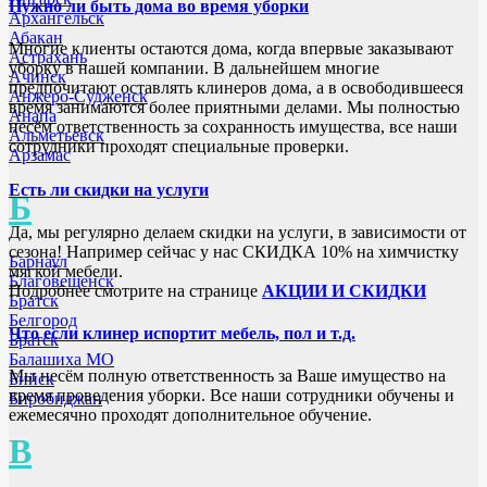
Нужно ли быть дома во время уборки
Архангельск
Абакан
Многие клиенты остаются дома, когда впервые заказывают
Астрахань
уборку в нашей компании. В дальнейшем многие
Ачинск
предпочитают оставлять клинеров дома, а в освободившееся
Анжеро-Судженск
время занимаются более приятными делами. Мы полностью
Анапа
несём ответственность за сохранность имущества, все наши
Альметьевск
сотрудники проходят специальные проверки.
Арзамас
Есть ли скидки на услуги
Б
Да, мы регулярно делаем скидки на услуги, в зависимости от
сезона! Например сейчас у нас СКИДКА 10% на химчистку
Барнаул
мягкой мебели.
Благовещенск
Подробнее смотрите на странице
АКЦИИ И СКИДКИ
Братск
Белгород
Что если клинер испортит мебель, пол и т.д.
Братск
Балашиха МО
Мы несём полную ответственность за Ваше имущество на
Бийск
время проведения уборки. Все наши сотрудники обучены и
Биробиджан
ежемесячно проходят дополнительное обучение.
В