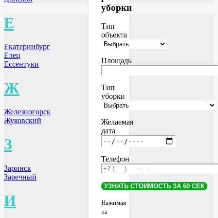
уборки
Е
Тип
объекта
Екатеринбург
Елец
Площадь
Ессентуки
Ж
Тип
уборки
Железногорск
Жуковский
Желаемая
дата
З
Телефон
Заринск
Заречный
И
Нажимая
на