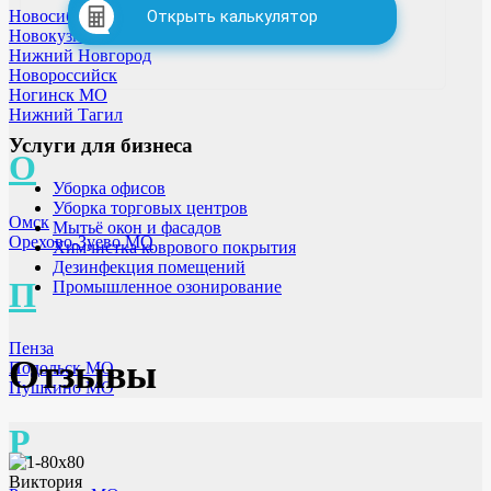
Новосибирск
Открыть калькулятор
Новокузнецк
Нижний Новгород
Новороссийск
Ногинск МО
Нижний Тагил
Услуги для бизнеса
О
Уборка офисов
Уборка торговых центров
Омск
Мытьё окон и фасадов
Орехово-Зуево МО
Химчистка коврового покрытия
Дезинфекция помещений
П
Промышленное озонирование
Пенза
Отзывы
Подольск МО
Пушкино МО
Р
Виктория