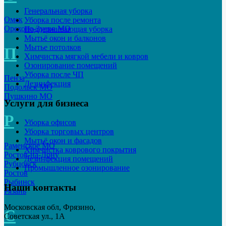
Генеральная уборка
Омск
Уборка после ремонта
Орехово-Зуево МО
Поддерживающая уборка
Мытьё окон и балконов
Мытье потолков
П
Химчистка мягкой мебели и ковров
Озонирование помещений
Уборка после ЧП
Пенза
Дезинфекция
Подольск МО
Пушкино МО
Услуги для бизнеса
Р
Уборка офисов
Уборка торговых центров
Мытьё окон и фасадов
Раменское МО
Химчистка коврового покрытия
Ростов-на-Дону
Дезинфекция помещений
Рубцовск
Промышленное озонирование
Ростов
Рыбинск
Наши контакты
Рязань
Московская обл, Фрязино,
С
Советская ул., 1А