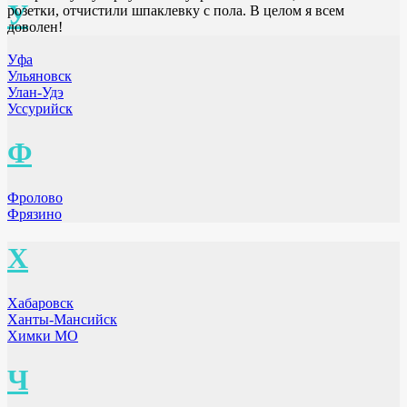
У
розетки, отчистили шпаклевку с пола. В целом я всем
доволен!
Уфа
Ульяновск
Улан-Удэ
Уссурийск
Ф
Фролово
Фрязино
Х
Хабаровск
Ханты-Мансийск
Химки МО
Ч