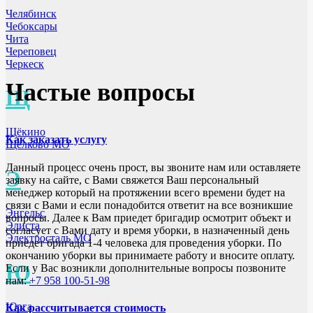
Челябинск
Чебоксары
Чита
Череповец
Черкеск
Частые вопросы
Щ
Щёкино
Как заказать услугу
Щёлково МО
Данный процесс очень прост, вы звоните нам или оставляете
Э
заявку на сайте, с Вами свяжется Ваш персональный
менеджер который на протяжении всего времени будет на
связи с Вами и если понадобится ответит на все возникшие
Энгельс
вопросы. Далее к Вам приедет бригадир осмотрит объект и
Элиста
согласует с Вами дату и время уборки, в назначенный день
Электросталь МО
приедет бригада 1-4 человека для проведения уборки. По
окончанию уборки вы принимаете работу и вносите оплату.
Ю
Если у Вас возникли дополнительные вопросы позвоните
нам:
+7 958 100-51-98
Юрга
Как рассчитывается стоимость