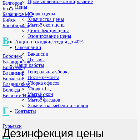
Промышленное озонирование
Белгород
Цены
Братск
Уборка цены
Балашиха МО
Химчистка цены
Бийск
Мытьё окон цены
Биробиджан
Дезинфекция цены
Озонирование цены
В
Акции и скидки
сегодня до 40%
О компании
Вакансии
Воронеж
Отзывы
Владивосток
Наши работы
Волгоград
Генеральная уборка
Владимир
После ремонта
Волжский
Уборка офисов
Владикавказ
Уборка ТЦ
Вологда
Мытьё окон
Великий Новгород
Мытьё фасадов
Химчистка мебели и ковров
Г
Контакты
Гурьевск
Дезинфекция цены