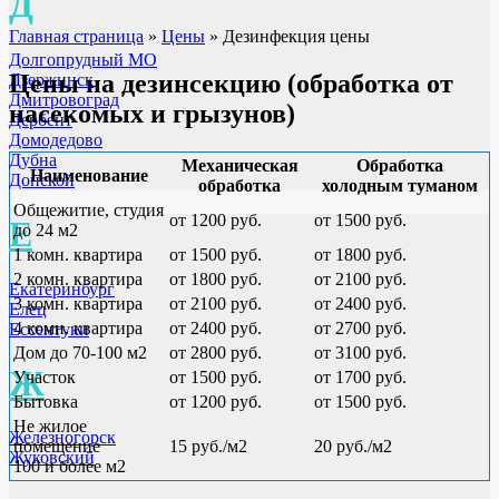
Д
Главная страница
»
Цены
»
Дезинфекция цены
Долгопрудный МО
Цены на дезинсекцию (обработка от
Дзержинск
Дмитровоград
насекомых и грызунов)
Дербент
Домодедово
Дубна
Механическая
Обработка
Наименование
Донской
обработка
холодным туманом
Общежитие, студия
от 1200 руб.
от 1500 руб.
Е
до 24 м2
1 комн. квартира
от 1500 руб.
от 1800 руб.
2 комн. квартира
от 1800 руб.
от 2100 руб.
Екатеринбург
3 комн. квартира
от 2100 руб.
от 2400 руб.
Елец
4 комн. квартира
от 2400 руб.
от 2700 руб.
Ессентуки
Дом до 70-100 м2
от 2800 руб.
от 3100 руб.
Ж
Участок
от 1500 руб.
от 1700 руб.
Бытовка
от 1200 руб.
от 1500 руб.
Не жилое
Железногорск
помещение
15 руб./м2
20 руб./м2
Жуковский
100 и более м2