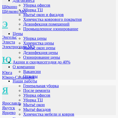
Для бизнеса
Уборка офисов
Щёкино
Уборка ТЦ
Щёлково МО
Мытьё окон и фасадов
Химчистка коврового покрытия
Э
Дезинфекция помещений
Промышленное озонирование
Цены
Энгельс
Уборка цены
Элиста
Химчистка цены
Электросталь МО
Мытьё окон цены
Дезинфекция цены
Ю
Озонирование цены
Акции и скидки
сегодня до 40%
О компании
Вакансии
Юрга
Отзывы
Южно-Сахалинск
Наши работы
Генеральная уборка
Я
После ремонта
Уборка офисов
Уборка ТЦ
Ярославль
Мытьё окон
Якутск
Мытьё фасадов
Ярцево
Химчистка мебели и ковров