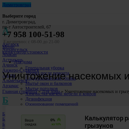
Димитровград
Выберите город
г. Димитровград,
пр-т Автостроителей, 67
А
+7 958 100-51-98
Ежедневно: с 08-00 до 21-00
Ангарск
Меню
Архангельск
калькулятор стоимости
Абакан
Астрахань
Для дома
Ачинск
Генеральная уборка
Анжеро-Судженск
Уничтожение насекомых и
Уборка после ремонта
Анапа
Поддерживающая уборка
Альметьевск
Мытьё окон и балконов
Арзамас
Мытье потолков
Главная страница
»
Для дома
»
Уничтожение насекомых и грыз
Химчистка мягкой мебели и ковров
Б
Дезинфекция
Озонирование помещений
Уборка после ЧП
Барнаул
Для бизнеса
Благовещенск
Уборка офисов
Братск
Уборка ТЦ