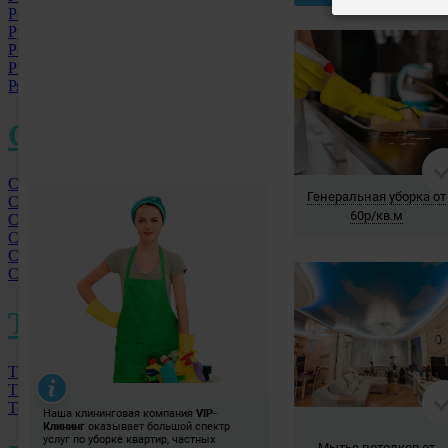
Ростов-на-Дону
Рубцовск
Ростов
Рыбинск
Рязань
С
Санкт-Петербург
Самара
Саратов
Смоленск
Сергиев-Посад МО
Серпухов МО
Т
Тверь
Тюмень
Томск