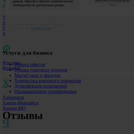
У
Уфа
Ульяновск
Улан-Удэ
Уссурийск
Ф
Услуги для бизнеса
Фролово
Уборка офисов
Фрязино
Уборка торговых центров
Мытьё окон и фасадов
Х
Химчистка коврового покрытия
Дезинфекция помещений
Промышленное озонирование
Хабаровск
Ханты-Мансийск
Химки МО
Отзывы
Ч