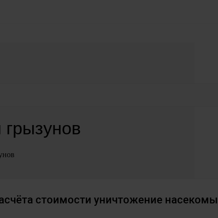
 грызунов
унов