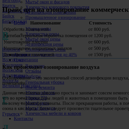
Белгород
Мытьё окон и фасадов
Братск
Химчистка коврового покрытия
Прайс цен на озонирование коммерчес
Балашиха МО
Дезинфекция помещений
Бийск
Промышленное озонирование
Биробиджан
Цены
Наименование
Стоимость
Уборка цены
Обработка помещений
от 800 руб.
В
Химчистка цены
Антибактериальная обработка помещения
от 1200 руб.
Мытьё окон цены
Уничтожение плесени
от 600 руб.
Дезинфекция цены
Уничтожение неприятных запахов
от 500 руб.
Воронеж
Озонирование цены
Дезинфекция помещений
от 1500 руб.
Владивосток
Акции и скидки
сегодня до 40%
Волгоград
О компании
Владимир
Вакансии
Как происходит озонирование воздуха
Волжский
Отзывы
Владикавказ
Наши работы
Озонирование – это экологичный способ дезинфекции воздуха,
Вологда
Генеральная уборка
помещении.
Великий Новгород
После ремонта
Уборка офисов
Данная технология довольно проста и занимает совсем немного
Г
Уборка ТЦ
что во время процедуры людей и животных в помещении быть 
Мытьё окон
по всему периметру комнаты. После прекращения работы, в пом
Мытьё фасадов
озона в кислород. Затем следует произвести тщательное провет
Химчистка мебели и ковров
Гурьевск
Контакты
Д