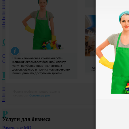
Новосибирск
Новокузнецк
Нижний Новгород
Новороссийск
Ногинск МО
Нижний Тагил
О
Омск
Орехово-Зуево МО
П
Пенза
Подольск МО
Пушкино МО
Р
Услуги для бизнеса
Раменское МО