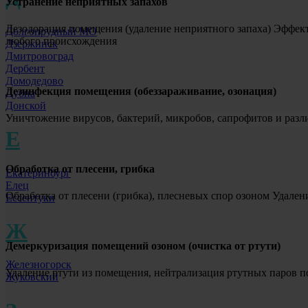
Устранение неприятных запахов
Дезодорация помещения (удаление неприятного запаха) Эффект
Долгопрудный МО
любого происхождения
Дзержинск
Дмитровоград
Дербент
Домодедово
Дезинфекция помещения (обеззараживание, озонация)
Дубна
Донской
Уничтожение вирусов, бактерий, микробов, сапрофитов и раз
Е
Обработка от плесени, грибка
Екатеринбург
Елец
Обработка от плесени (грибка), плесневых спор озоном Удале
Ессентуки
Ж
Демеркуризация помещений озоном (очистка от ртути)
Железногорск
Удаление ртути из помещения, нейтрализация ртутных паров по
Жуковский