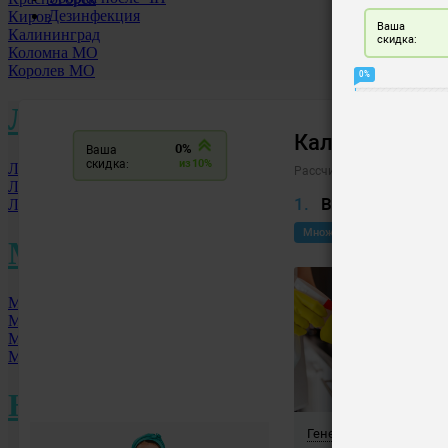
Дезинфекция
Киров
Калининград
Коломна МО
Королев МО
Л
Лобня МО
Люберцы
Ленинск-Кузнецкий
М
Москва
Междуреченск
Минусинск
Мытищи МО
Н