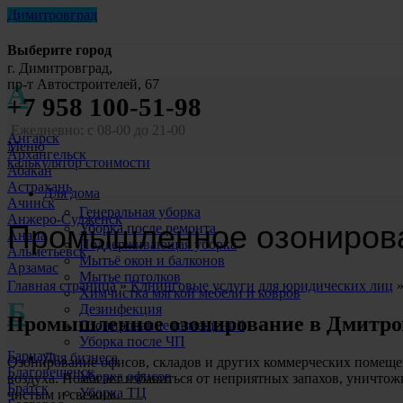
Димитровград
Выберите город
г. Димитровград,
пр-т Автостроителей, 67
А
+7 958 100-51-98
Ежедневно: с 08-00 до 21-00
Ангарск
Меню
Архангельск
калькулятор стоимости
Абакан
Астрахань
Для дома
Ачинск
Генеральная уборка
Анжеро-Судженск
Промышленное озониров
Уборка после ремонта
Анапа
Поддерживающая уборка
Альметьевск
Мытьё окон и балконов
Арзамас
Мытье потолков
Главная страница
»
Клнинговые услуги для юридических лиц
Химчистка мягкой мебели и ковров
Б
Дезинфекция
Промышленное озонирование
в Дмитро
Озонирование помещений
Уборка после ЧП
Барнаул
Для бизнеса
Озонирование офисов, складов и других коммерческих помеще
Благовещенск
Уборка офисов
воздуха. Помогает избавиться от неприятных запахов, уничтож
Братск
Уборка ТЦ
чистым и свежим.