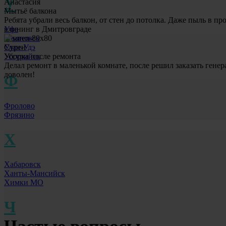
У
Анастасия
Мытьё балкона
Ребята убрали весь балкон, от стен до потолка. Даже пыль в 
Уфа
клининг в Дмитровграде
Ульяновск
Улан-Удэ
Сурен
Уссурийск
Уборка после ремонта
Делал ремонт в маленькой комнате, после решил заказать генер
доволен!
Ф
Фролово
Фрязино
Х
Хабаровск
Ханты-Мансийск
Химки МО
Ч