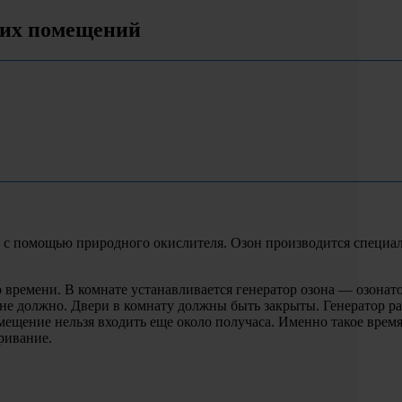
ких помещений
 с помощью природного окислителя. Озон производится специал
 времени. В комнате устанавливается генератор озона — озонато
не должно. Двери в комнату должны быть закрыты. Генератор р
ещение нельзя входить еще около получаса. Именно такое время
ривание.