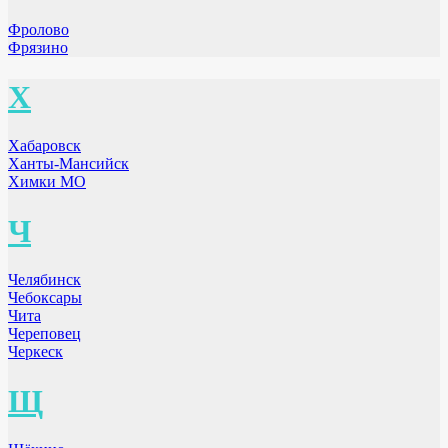
Фролово
Фрязино
Х
Хабаровск
Ханты-Мансийск
Химки МО
Ч
Челябинск
Чебоксары
Чита
Череповец
Черкеск
Щ