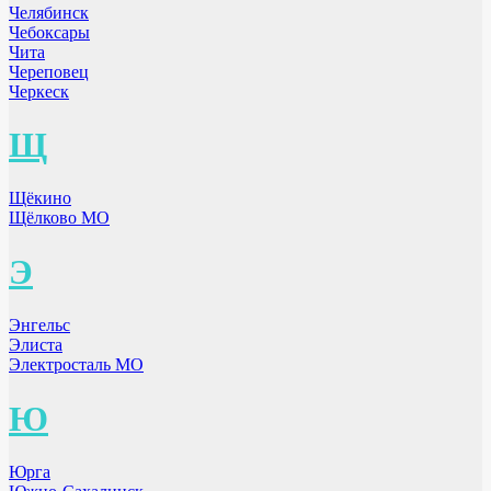
Челябинск
Чебоксары
Чита
Череповец
Черкеск
Щ
Щёкино
Щёлково МО
Э
Энгельс
Элиста
Электросталь МО
Ю
Юрга