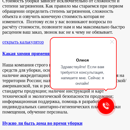
Стоимость уборки зависит исключительно от сложности и
степени загрязнения. Как правило мы стараемся при первом
обращении определить степень загрязнения, сложность
объекта и озвучить конечную стоимость которая не
изменится. Поэтому если у вас возникают вопросы по
расчёту стоимости, позвоните нам и мы максимально быстро
расценим ваш заказ, звонок вас не к чему не обязывает.
открыть калькулятор
Какая химия применяется
Олеся
Наша компания строго подходит к выбору поставщика
Здравствуйте! Если вам
средств для уборки, основными критериям являются: -
требуется консультация,
наличие аккредитации/права представлять производителя на
напишите мне. Сейчас я
территории России; наличие сертификации, как европейской/
онлайн!
американской, так и российской; высокие экологические
стандарты продукции; наличие инструкций и карт
технической и экологической безопасности продукции;
информационная поддержка, помощь в разработке
индивидуальных санитарно-гигиенических планов уборки
помещения, обучение персонала.
Нужно ли быть дома во время уборки