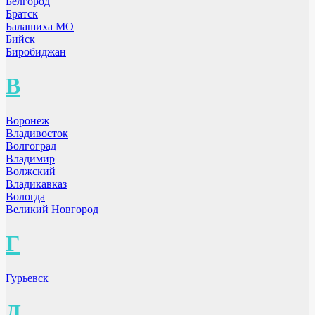
Белгород
Братск
Балашиха МО
Бийск
Биробиджан
В
Воронеж
Владивосток
Волгоград
Владимир
Волжский
Владикавказ
Вологда
Великий Новгород
Г
Гурьевск
Д