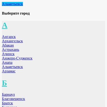
Альметьевск
Выберите город
А
Ангарск
Архангельск
Абакан
Астрахань
Ачинск
Анжеро-Судженск
Анапа
Альметьевск
Арзамас
Б
Барнаул
Благовещенск
Братск