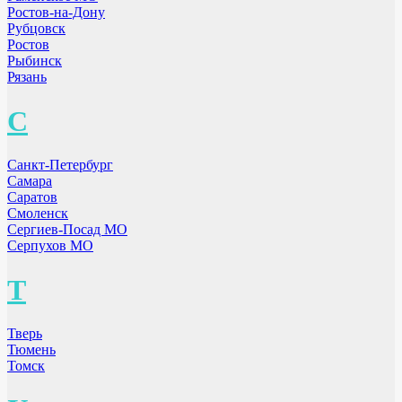
Ростов-на-Дону
Рубцовск
Ростов
Рыбинск
Рязань
С
Санкт-Петербург
Самара
Саратов
Смоленск
Сергиев-Посад МО
Серпухов МО
Т
Тверь
Тюмень
Томск