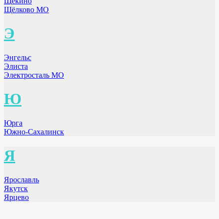
Щёкино
Щёлково МО
Э
Энгельс
Элиста
Электросталь МО
Ю
Юрга
Южно-Сахалинск
Я
Ярославль
Якутск
Ярцево