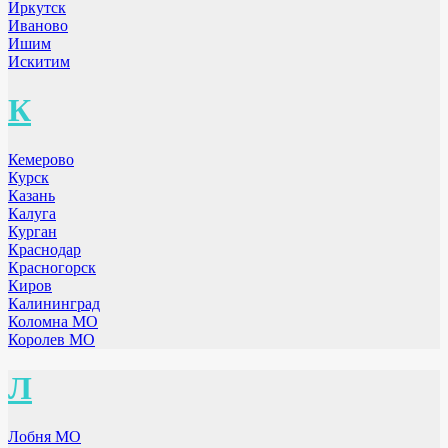
Иркутск
Иваново
Ишим
Искитим
К
Кемерово
Курск
Казань
Калуга
Курган
Краснодар
Красногорск
Киров
Калининград
Коломна МО
Королев МО
Л
Лобня МО