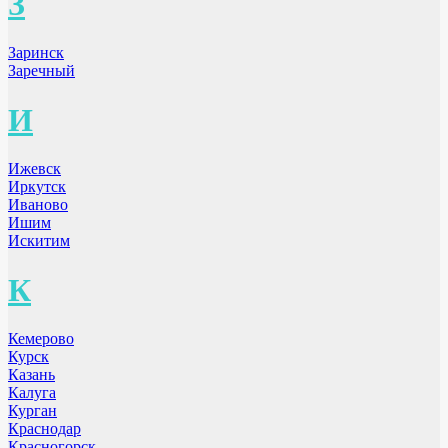
З
Заринск
Заречный
И
Ижевск
Иркутск
Иваново
Ишим
Искитим
К
Кемерово
Курск
Казань
Калуга
Курган
Краснодар
Красногорск