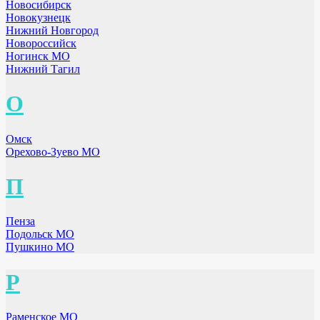
Новосибирск
Новокузнецк
Нижний Новгород
Новороссийск
Ногинск МО
Нижний Тагил
О
Омск
Орехово-Зуево МО
П
Пенза
Подольск МО
Пушкино МО
Р
Раменское МО