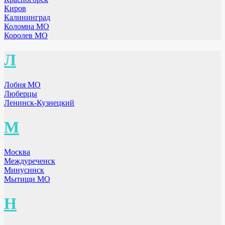
Киров
Калининград
Коломна МО
Королев МО
Л
Лобня МО
Люберцы
Ленинск-Кузнецкий
М
Москва
Междуреченск
Минусинск
Мытищи МО
Н