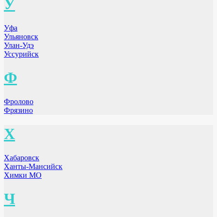
У
Уфа
Ульяновск
Улан-Удэ
Уссурийск
Ф
Фролово
Фрязино
Х
Хабаровск
Ханты-Мансийск
Химки МО
Ч