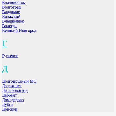
Владивосток
Волгоград
Владимир
Волжский
Владикавказ
Вологда
Великий Новгород
Г
Гурьевск
Д
Долгопрудный МО
Дзержинск
Дмитровоград
Дербент
Домодедово
Дубна
Донской