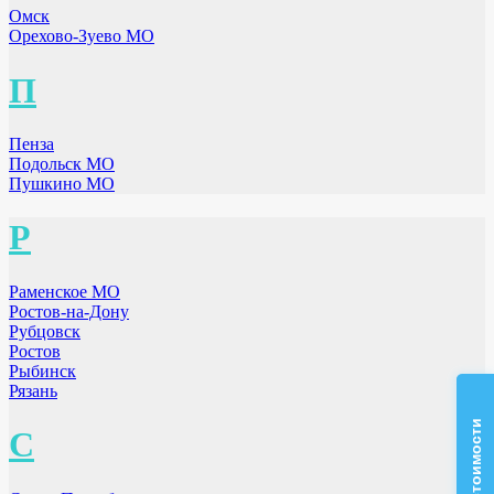
Омск
Орехово-Зуево МО
П
Пенза
Подольск МО
Пушкино МО
Р
Раменское МО
Ростов-на-Дону
Рубцовск
Ростов
Рыбинск
Рязань
С