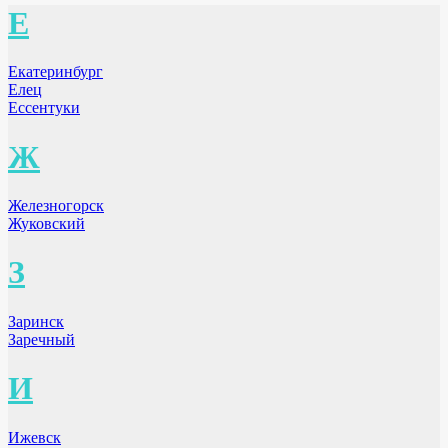
Е
Екатеринбург
Елец
Ессентуки
Ж
Железногорск
Жуковский
З
Заринск
Заречный
И
Ижевск