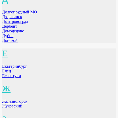
Долгопрудный МО
Дзержинск
Дмитровоград
Дербент
Домодедово
Дубна
Донской
Е
Екатеринбург
Елец
Ессентуки
Ж
Железногорск
Жуковский