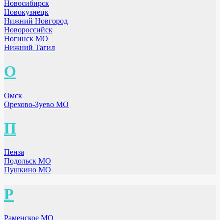
Новосибирск
Новокузнецк
Нижний Новгород
Новороссийск
Ногинск МО
Нижний Тагил
О
Омск
Орехово-Зуево МО
П
Пенза
Подольск МО
Пушкино МО
Р
Раменское МО