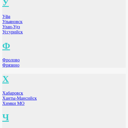
У
Уфа
Ульяновск
Улан-Удэ
Уссурийск
Ф
Фролово
Фрязино
Х
Хабаровск
Ханты-Мансийск
Химки МО
Ч