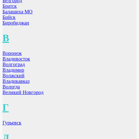
Белгород
Братск
Балашиха МО
Бийск
Биробиджан
В
Воронеж
Владивосток
Волгоград
Владимир
Волжский
Владикавказ
Вологда
Великий Новгород
Г
Гурьевск
Д