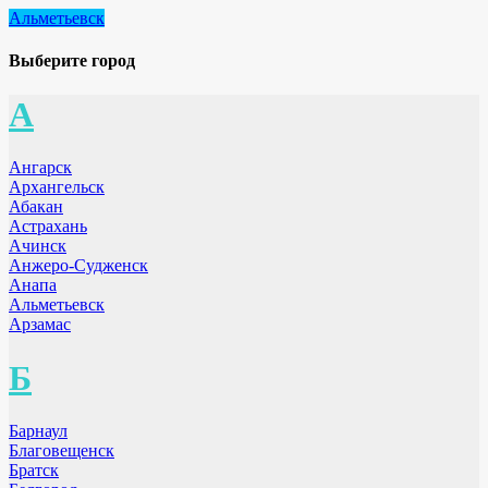
Альметьевск
Выберите город
А
Ангарск
Архангельск
Абакан
Астрахань
Ачинск
Анжеро-Судженск
Анапа
Альметьевск
Арзамас
Б
Барнаул
Благовещенск
Братск