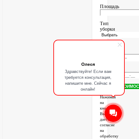
Площадь
Тип
уборки
Желаемая
дата
Олеся
Телефон
Здравствуйте! Если вам
требуется консультация,
напишите мне. Сейчас я
онлайн!
Нажимая
на
кнопку,
Вы
даете
согласие
на
обработку