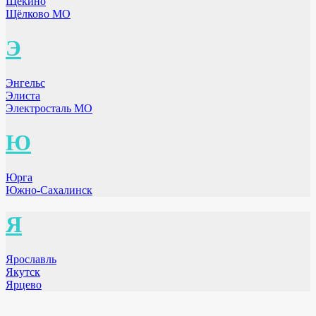
Щёкино
Щёлково МО
Э
Энгельс
Элиста
Электросталь МО
Ю
Юрга
Южно-Сахалинск
Я
Ярославль
Якутск
Ярцево