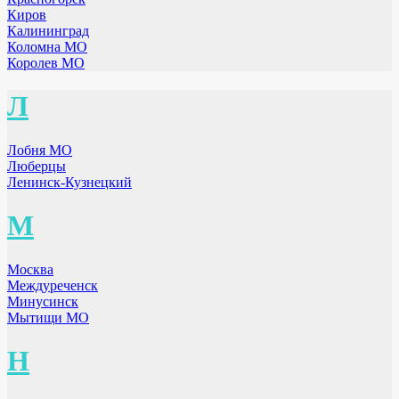
Киров
Калининград
Коломна МО
Королев МО
Л
Лобня МО
Люберцы
Ленинск-Кузнецкий
М
Москва
Междуреченск
Минусинск
Мытищи МО
Н