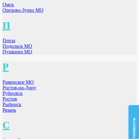
Омск
Орехово-Зуево МО
П
Пенза
Подольск МО
Пушкино МО
Р
Раменское МО
Ростов-на-Дону
Рубцовск
Ростов
Рыбинск
Рязань
С