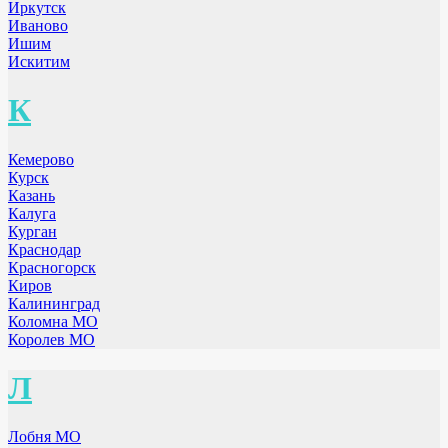
Иркутск
Иваново
Ишим
Искитим
К
Кемерово
Курск
Казань
Калуга
Курган
Краснодар
Красногорск
Киров
Калининград
Коломна МО
Королев МО
Л
Лобня МО