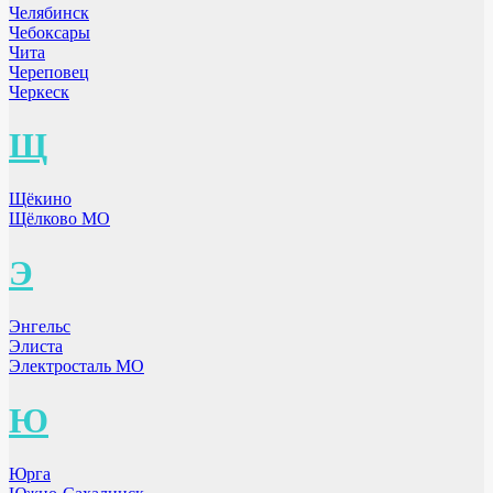
Челябинск
Чебоксары
Чита
Череповец
Черкеск
Щ
Щёкино
Щёлково МО
Э
Энгельс
Элиста
Электросталь МО
Ю
Юрга