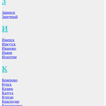
З
Заринск
Заречный
И
Ижевск
Иркутск
Иваново
Ишим
Искитим
К
Кемерово
Курск
Казань
Калуга
Курган
Краснодар
Красногорск