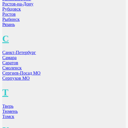
Ростов-на-Дону
Рубцовск
Ростов
Рыбинск
Рязань
С
Санкт-Петербург
Самара
Саратов
Смоленск
Сергиев-Посад МО
Серпухов МО
Т
Тверь
Тюмень
Томск