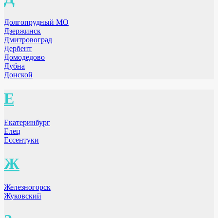
Долгопрудный МО
Дзержинск
Дмитровоград
Дербент
Домодедово
Дубна
Донской
Е
Екатеринбург
Елец
Ессентуки
Ж
Железногорск
Жуковский