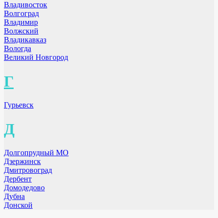
Владивосток
Волгоград
Владимир
Волжский
Владикавказ
Вологда
Великий Новгород
Г
Гурьевск
Д
Долгопрудный МО
Дзержинск
Дмитровоград
Дербент
Домодедово
Дубна
Донской