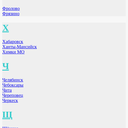
Фролово
Фрязино
Х
Хабаровск
Ханты-Мансийск
Химки МО
Ч
Челябинск
Чебоксары
Чита
Череповец
Черкеск
Щ