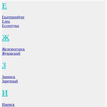
Е
Екатеринбург
Елец
Ессентуки
Ж
Железногорск
Жуковский
З
Заринск
Заречный
И
Ижевск