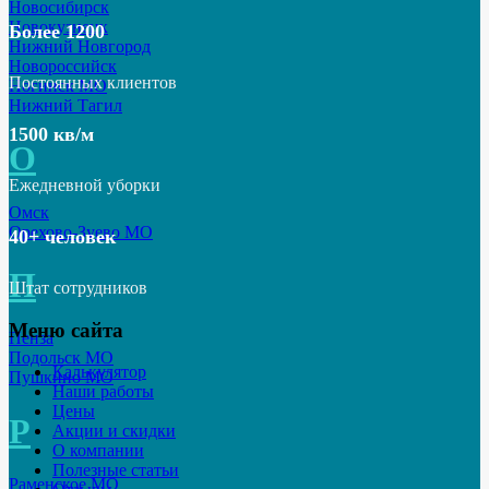
Новосибирск
Новокузнецк
Более 1200
Нижний Новгород
Новороссийск
Постоянных клиентов
Ногинск МО
Нижний Тагил
1500 кв/м
О
Ежедневной уборки
Омск
Орехово-Зуево МО
40+ человек
П
Штат сотрудников
Меню сайта
Пенза
Подольск МО
Калькулятор
Пушкино МО
Наши работы
Цены
Р
Акции и скидки
О компании
Полезные статьи
Раменское МО