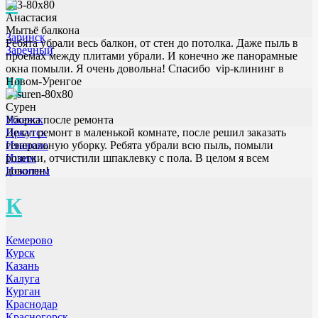
З
Анастасия
Мытьё балкона
Заринск
Ребята убрали весь балкон, от стен до потолка. Даже пыль в
Заречный
проемах между плитами убрали. И конечно же панорамные
окна помыли. Я очень довольна! Спасибо vip-клининг в
И
Новом-Уренгое
Сурен
Уборка после ремонта
Ижевск
Делал ремонт в маленькой комнате, после решил заказать
Иркутск
генеральную уборку. Ребята убрали всю пыль, помыли
Иваново
розетки, отчистили шпаклевку с пола. В целом я всем
Ишим
доволен!
Искитим
К
Кемерово
Курск
Казань
Калуга
Курган
Краснодар
Красногорск