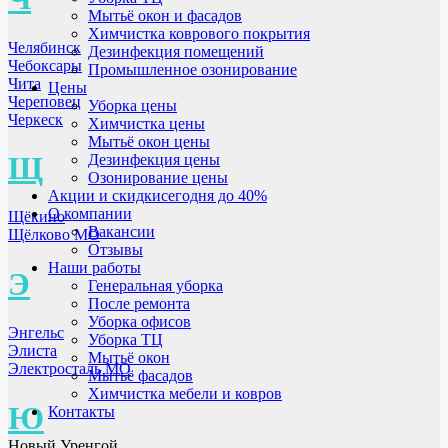
Мытьё окон и фасадов
Химчистка коврового покрытия
Челябинск
Дезинфекция помещений
Чебоксары
Промышленное озонирование
Чита
Цены
Череповец
Уборка цены
Черкеск
Химчистка цены
Мытьё окон цены
Щ
Дезинфекция цены
Озонирование цены
Акции и скидки
сегодня до 40%
О компании
Щёкино
Вакансии
Щёлково МО
Отзывы
Наши работы
Э
Генеральная уборка
После ремонта
Уборка офисов
Энгельс
Уборка ТЦ
Элиста
Мытьё окон
Электросталь МО
Мытьё фасадов
Химчистка мебели и ковров
Ю
Контакты
Новый Уренгой,