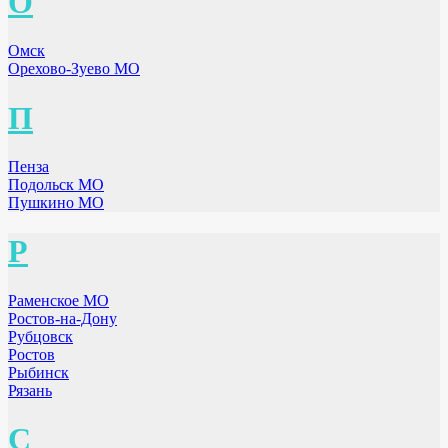
О
Омск
Орехово-Зуево МО
П
Пенза
Подольск МО
Пушкино МО
Р
Раменское МО
Ростов-на-Дону
Рубцовск
Ростов
Рыбинск
Рязань
С