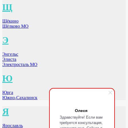
Щ
Щёкино
Щёлково МО
Э
Энгельс
Элиста
Электросталь МО
Ю
Юрга
Южно-Сахалинск
Я
Олеся
Здравствуйте! Если вам
требуется консультация,
Ярославль
напишите мне. Сейчас я