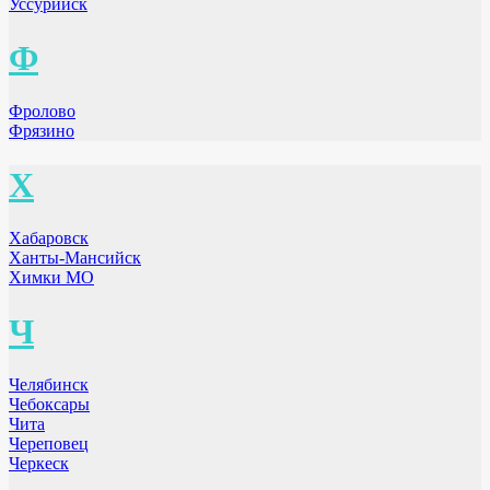
Уссурийск
Ф
Фролово
Фрязино
Х
Хабаровск
Ханты-Мансийск
Химки МО
Ч
Челябинск
Чебоксары
Чита
Череповец
Черкеск