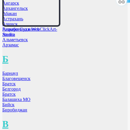
Ангарск
Архангельск
Абакан
Астрахань
Ачинск
Анжеро-Судженск
Разработано в WebClickArt-
Анапа
Studio
Альметьевск
Арзамас
Б
Барнаул
Благовещенск
Братск
Белгород
Братск
Балашиха МО
Бийск
Биробиджан
В