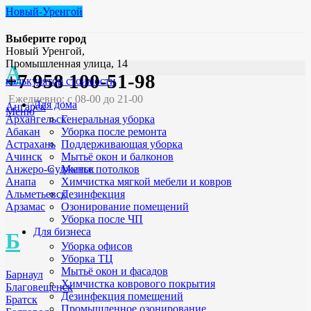
Новый-Уренгой
Выберите город
Новый Уренгой,
Промышленная улица, 14
А
+7 958 100-51-98
калькулятор стоимости
Ежедневно: с 08-00 до 21-00
Для дома
Ангарск
Меню
Генеральная уборка
Архангельск
Уборка после ремонта
Абакан
Поддерживающая уборка
Астрахань
Мытьё окон и балконов
Ачинск
Мытье потолков
Анжеро-Судженск
Химчистка мягкой мебели и ковров
Анапа
Дезинфекция
Альметьевск
Озонирование помещений
Арзамас
Уборка после ЧП
Для бизнеса
Б
Уборка офисов
Уборка ТЦ
Мытьё окон и фасадов
Барнаул
Химчистка коврового покрытия
Благовещенск
Дезинфекция помещений
Братск
Промышленное озонирование