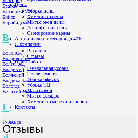
Белгород
Цены
Братск
Уборка цены
Балашиха МО
Химчистка цены
Бийск
Мытьё окон цены
Биробиджан
Дезинфекция цены
Озонирование цены
В
Акции и скидки
сегодня до 40%
О компании
Вакансии
Воронеж
Отзывы
Владивосток
Наши работы
Волгоград
Генеральная уборка
Владимир
После ремонта
Волжский
Уборка офисов
Владикавказ
Уборка ТЦ
Вологда
Мытьё окон
Великий Новгород
Мытьё фасадов
Химчистка мебели и ковров
Г
Контакты
Гурьевск
Отзывы
Д