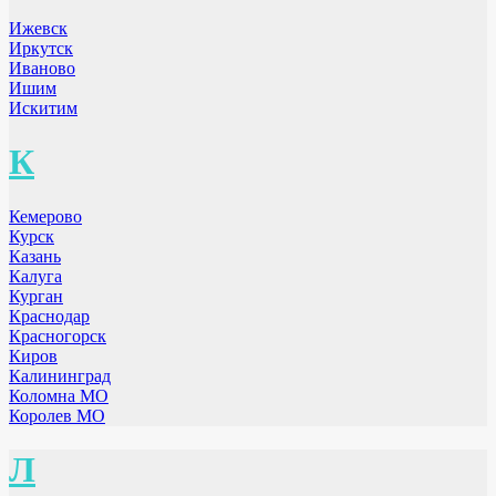
Ижевск
Иркутск
Иваново
Ишим
Искитим
К
Кемерово
Курск
Казань
Калуга
Курган
Краснодар
Красногорск
Киров
Калининград
Коломна МО
Королев МО
Л