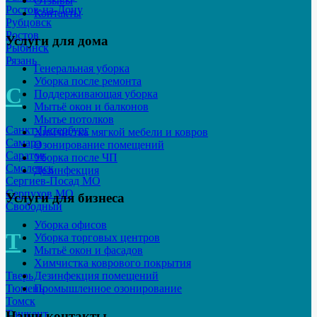
Отзывы
Ростов-на-Дону
Контакты
Рубцовск
Ростов
Услуги для дома
Рыбинск
Рязань
Генеральная уборка
Уборка после ремонта
С
Поддерживающая уборка
Мытьё окон и балконов
Мытье потолков
Санкт-Петербург
Химчистка мягкой мебели и ковров
Самара
Озонирование помещений
Саратов
Уборка после ЧП
Смоленск
Дезинфекция
Сергиев-Посад МО
Серпухов МО
Услуги для бизнеса
Свободный
Уборка офисов
Т
Уборка торговых центров
Мытьё окон и фасадов
Химчистка коврового покрытия
Тверь
Дезинфекция помещений
Тюмень
Промышленное озонирование
Томск
Ташкент
Наши контакты