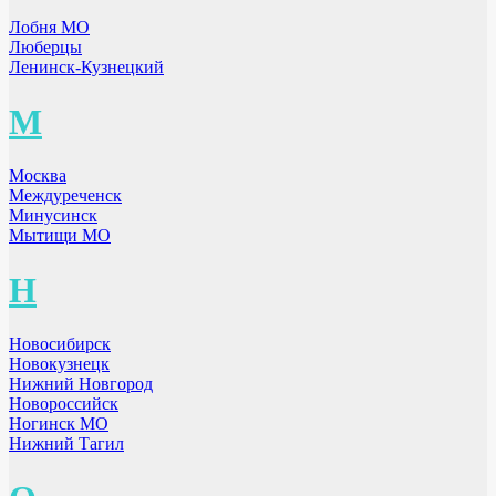
Лобня МО
Люберцы
Ленинск-Кузнецкий
М
Москва
Междуреченск
Минусинск
Мытищи МО
Н
Новосибирск
Новокузнецк
Нижний Новгород
Новороссийск
Ногинск МО
Нижний Тагил