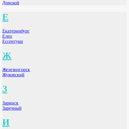
Донской
Е
Екатеринбург
Елец
Ессентуки
Ж
Железногорск
Жуковский
З
Заринск
Заречный
И