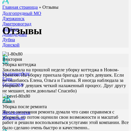
Главная страница
»
Отзывы
Долгопрудный МО
Дзержинск
Дмитровоград
Отзывы
Дербент
Домодедово
Дубна
Донской
Е
Виктория
Уборка коттеджа
Заказывала на прошлой неделе уборку коттеджа в Новом-
Екатеринбург
Уренгое. На уборку приехала бригада из трёх девушек. Если
Елец
не ошибаюсь Елена, Ольга и Галина. Я иногда наблюдала за
Ессентуки
уборкой. У девушек четкий налаженный процесс. Друг другу
не мешают, всем довольна! Спасибо)
Ж
Павел
Уборка после ремонта
После окончания ремонта думали что сами справимся с
Железногорск
уборкой, но потом оценили свои возможности и масштаб
Жуковский
работ и решили воспользоваться услугами этой компании. Все
было сделано очень быстро и качественно..