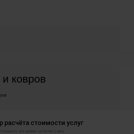
 и ковров
ров