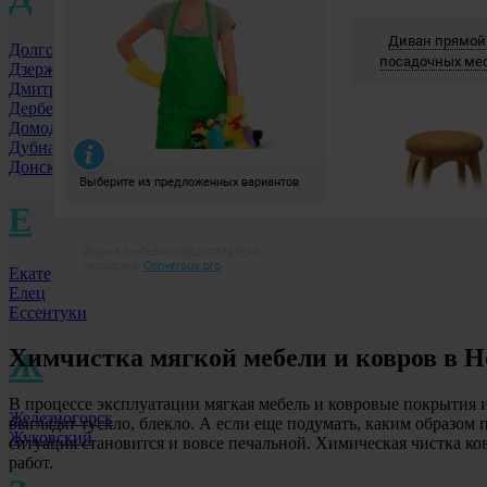
Долгопрудный МО
Дзержинск
Дмитровоград
Дербент
Домодедово
Дубна
Донской
Е
Екатеринбург
Елец
Ессентуки
Химчистка мягкой мебели и ковров
в Н
Ж
В процессе эксплуатации мягкая мебель и ковровые покрытия 
Железногорск
выглядят тускло, блекло. А если еще подумать, каким образом 
Жуковский
ситуация становится и вовсе печальной. Химическая чистка к
работ.