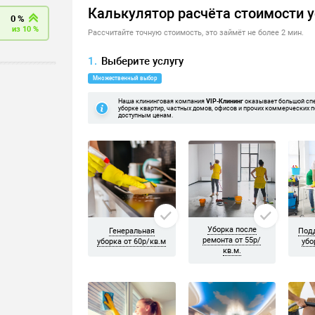
 и ковров
ренгое