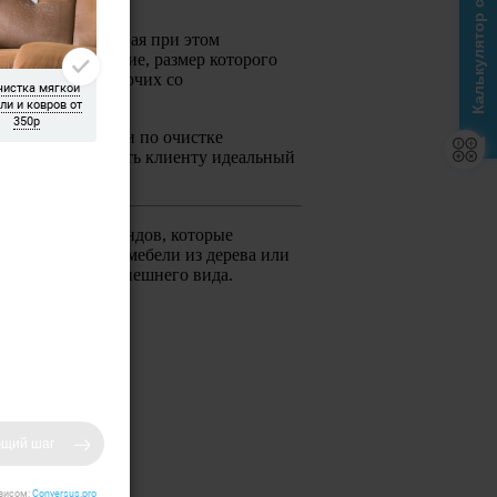
Калькулятор стоимости
пыль, обеспечивая при этом
ковровое покрытие, размер которого
ицированных рабочих со
тся все операции по очистке
мя и предоставлять клиенту идеальный
е известных брендов, которые
я натуральной мебели из дерева или
ивлекательного внешнего вида.