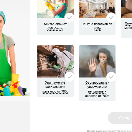
лизированных моющих средств. Они помогают вычищать грязь и 
предполагает также его сушку по всем правилам. Так, высушить 
о проблематично. Оптимально воспользоваться услугами квалиф
ему загрязнения напольного покрытия, мягкой мебели. Проводя
йшим оборудованием. Это позволяет существенно экономить вре
высококачественные гигиенические и моющие средства наиболе
ются бережностью по отношению к очищаемым поверхностям. Дл
едотвращение загрязнений, а также на придание ей наиболее пр