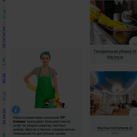
У
Уфа
Ульяновск
Улан-Удэ
Уссурийск
Ф
Фролово
Фрязино
Х
Хабаровск
Ханты-Мансийск
Химки МО
Ч