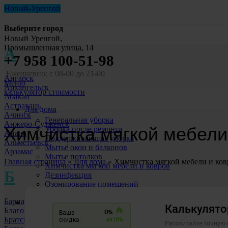
Новый-Уренгой
Выберите город
Новый Уренгой,
Промышленная улица, 14
А
+7 958 100-51-98
Ежедневно: с 08-00 до 21-00
Ангарск
Меню
Архангельск
калькулятор стоимости
Абакан
Астрахань
Для дома
Ачинск
Генеральная уборка
Анжеро-Судженск
Химчистка мягкой мебели
Уборка после ремонта
Анапа
Поддерживающая уборка
Альметьевск
Мытьё окон и балконов
Арзамас
Мытье потолков
Главная страница
»
Для дома
»
Химчистка мягкой мебели и ков
Химчистка мягкой мебели и ковров
Б
Дезинфекция
Озонирование помещений
Уборка после ЧП
Барнаул
Для бизнеса
Благовещенск
Уборка офисов
Братск
Уборка ТЦ