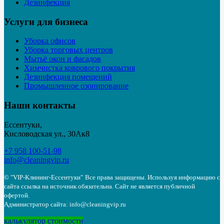
Дезинфекция
Услуги для бизнеса
Уборка офисов
Уборка торговых центров
Мытьё окон и фасадов
Химчистка коврового покрытия
Дезинфекция помещений
Промышленное озонирование
Наши контакты
Ессентуки,
Кисловодская ул., 30Ак8
+7 958 100-51-98
info@cleaningvip.ru
© "VIP-Клининг-Ессентуки"
Все права защищены. Используя информацию с
сайта ссылка на источник обязательна. Сайт не является публичной
офертой.
Администратор сайта: info@cleaningvip.ru
калькулятор стоимости