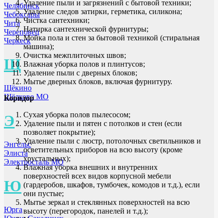
Удаление пыли и загрязнений с бытовой техники;
Челябинск
Удаление следов затирки, герметика, силикона;
Чебоксары
Чистка сантехники;
Чита
Натирка сантехнической фурнитуры;
Череповец
Мойка пола и стен за бытовой техникой (стиральная
Черкеск
машина);
Очистка межплиточных швов;
Щ
Влажная уборка полов и плинтусов;
Удаление пыли с дверных блоков;
Мытье дверных блоков, включая фурнитуру.
Щёкино
Щёлково МО
Коридор
Сухая уборка полов пылесосом;
Э
Удаление пыли и пятен с потолков и стен (если
позволяет покрытие);
Удаление пыли с люстр, потолочных светильников и
Энгельс
осветительных приборов на всю высоту (кроме
Элиста
хрустальных);
Электросталь МО
Влажная уборка внешних и внутренних
поверхностей всех видов корпусной мебели
Ю
(гардеробов, шкафов, тумбочек, комодов и т.д.), если
они пустые;
Мытье зеркал и стеклянных поверхностей на всю
Юрга
высоту (перегородок, панелей и т.д.);