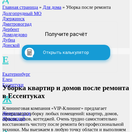
Главная страница
»
Для дома
»
Уборка после ремонта
Долгопрудный МО
Дзержинск
Дмитровоград
Дербент
Получите расчёт
Домодедово
Дубна
Донской
Открыть калькулятор
Е
Екатеринбург
Елец
Ессентуки
Уборка квартир и домов после ремонта
в Ессентуках
Ж
Клининговая компания «VIP-Клининг» предлагает
Железногорск
генеральную уборку любых помещений: квартир, домов,
Жуковский
офисов, цехов, коттеджей. Очень трудно самостоятельно
восстановить чистоту после ремонта без профессиональной
техники. Мы выезжаем в любую точку области и выполняем