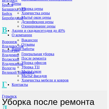
Белгород
Цены
Братск
Уборка цены
Балашиха МО
Химчистка цены
Бийск
Мытьё окон цены
Биробиджан
Дезинфекция цены
Озонирование цены
В
Акции и скидки
сегодня до 40%
О компании
Вакансии
Воронеж
Отзывы
Владивосток
Наши работы
Волгоград
Генеральная уборка
Владимир
После ремонта
Волжский
Уборка офисов
Владикавказ
Уборка ТЦ
Вологда
Мытьё окон
Великий Новгород
Мытьё фасадов
Химчистка мебели и ковров
Г
Контакты
Гурьевск
Уборка после ремонта
Д