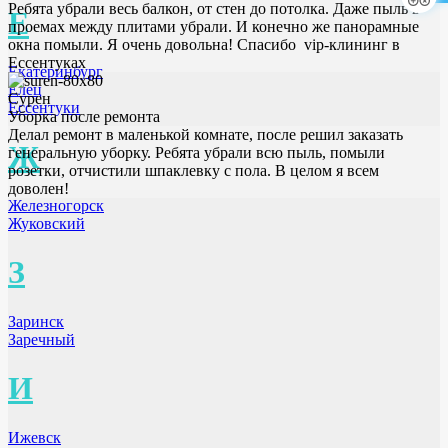
Ребята убрали весь балкон, от стен до потолка. Даже пыль в
Е
проемах между плитами убрали. И конечно же панорамные
окна помыли. Я очень довольна! Спасибо vip-клининг в
Ессентуках
Екатеринбург
Елец
Сурен
Ессентуки
Уборка после ремонта
Делал ремонт в маленькой комнате, после решил заказать
Ж
генеральную уборку. Ребята убрали всю пыль, помыли
розетки, отчистили шпаклевку с пола. В целом я всем
доволен!
Железногорск
Жуковский
З
Заринск
Заречный
И
Ижевск