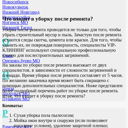
Новосибирск
Новокузнецк
Нижний Новгород
Новороссийск
Что входит в уборку после ремонта?
Ногинск МО
Нижний Тагил
Уборка после ремонта проводится не только для того, чтобы
убрать строительный мусор и пыль. Зачастую после ремонта
О
остаются следы скотча, цемента или краски. Для того, чтобы
удалить их, не повреждая поверхность, специалисты VIP-
КЛИНИНГ используют специальную профессиональную
химию для послестроительных загрязнений.
Омск
Орехово-Зуево МО
На заказы по уборке после ремонта выезжает от двух
специалистов, в зависимости от сложности загрязнений и
П
площади. Время уборки после ремонта составляет от 5 часов.
По желанию заказчика время может быть сокращено с
помощью дополнительных специалистов. Ниже представлен
Пенза
более подробный перечень работ по уборке после ремонта.
Подольск МО
Итак, что входит в уборку после ремонта?
Пушкино МО
Комнаты:
Р
Сухая уборка пола пылесосом;
Мойка окон внутри и снаружи (если позволяют
погодные условия), удаление защитной пленки;
Раменское МО