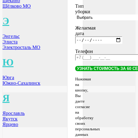
Щёкино
Тип
Щёлково МО
уборки
Э
Желаемая
дата
Энгельс
Элиста
Электросталь МО
Телефон
Ю
Юрга
Нажимая
Южно-Сахалинск
на
кнопку,
Я
Вы
даете
согласие
на
Ярославль
обработку
Якутск
своих
Ярцево
персональных
данных