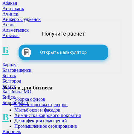
Абакан
Астрахань
Ачинск
Анжеро-Судженск
Анапа
Альметьевск
Получите расчёт
Арзамас
Б
Открыть калькулятор
Барнаул
Благовещенск
Братск
Белгород
Братск
Услуги для бизнеса
Балашиха МО
Бийск
Уборка офисов
Биробиджан
Уборка торговых центров
Мытьё окон и фасадов
В
Химчистка коврового покрытия
Дезинфекция помещений
Промышленное озонирование
Воронеж