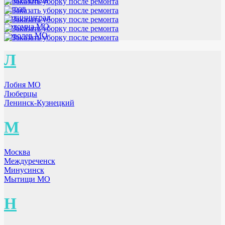
Киров
Калининград
Коломна МО
Королев МО
Л
Лобня МО
Люберцы
Ленинск-Кузнецкий
М
Москва
Междуреченск
Минусинск
Мытищи МО
Н