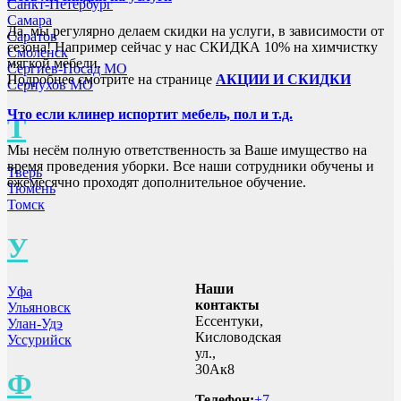
Санкт-Петербург
Самара
Да, мы регулярно делаем скидки на услуги, в зависимости от
Саратов
сезона! Например сейчас у нас СКИДКА 10% на химчистку
Смоленск
мягкой мебели.
Сергиев-Посад МО
Подробнее смотрите на странице
АКЦИИ И СКИДКИ
Серпухов МО
Что если клинер испортит мебель, пол и т.д.
Т
Мы несём полную ответственность за Ваше имущество на
время проведения уборки. Все наши сотрудники обучены и
Тверь
ежемесячно проходят дополнительное обучение.
Тюмень
Томск
У
Наши
Уфа
контакты
Ульяновск
Ессентуки,
Улан-Удэ
Кисловодская
Уссурийск
ул.,
30Ак8
Ф
Телефон:
+7