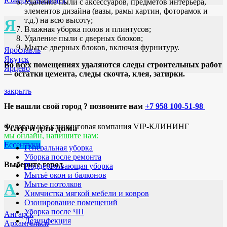
Южно-Сахалинск
Удаление пыли с аксессуаров, предметов интерьера,
элементов дизайна (вазы, рамы картин, фоторамок и
т.д.) на всю высоту;
Я
Влажная уборка полов и плинтусов;
Удаление пыли с дверных блоков;
Мытье дверных блоков, включая фурнитуру.
Ярославль
Якутск
Во всех помещениях удаляются следы строительных работ
Ярцево
— остатки цемента, следы скочта, клея, затирки.
закрыть
Не нашли свой город ? позвоните нам
+7 958 100-51-98
Федеральная клининговая компания VIP-КЛИНИНГ
Услуги для дома
мы онлайн, напишите нам:
Ессентуки
Генеральная уборка
Уборка после ремонта
Выберите город
Поддерживающая уборка
Мытьё окон и балконов
Мытье потолков
А
Химчистка мягкой мебели и ковров
Озонирование помещений
Уборка после ЧП
Ангарск
Дезинфекция
Архангельск