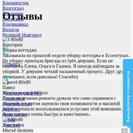
Владивосток
Волгоград
Отзывы
Владимир
Волжский
Владикавказ
Вологда
Великий Новгород
Виктория
Г
Уборка коттеджа
Заказывала на прошлой неделе уборку коттеджа в Ессентуках.
На уборку приехала бригада из трёх девушек. Если не
Гурьевск
ошибаюсь Елена, Ольга и Галина. Я иногда наблюдала за
уборкой. У девушек четкий налаженный процесс. Друг другу
Калькулятор стоимости
Д
не мешают, всем довольна! Спасибо)
Павел
Уборка после ремонта
Долгопрудный МО
После окончания ремонта думали что сами справимся с
Дзержинск
уборкой, но потом оценили свои возможности и масштаб
Дмитровоград
работ и решили воспользоваться услугами этой компании. Все
Дербент
было сделано очень быстро и качественно..
Домодедово
Дубна
Анастасия
Донской
Мытьё балкона