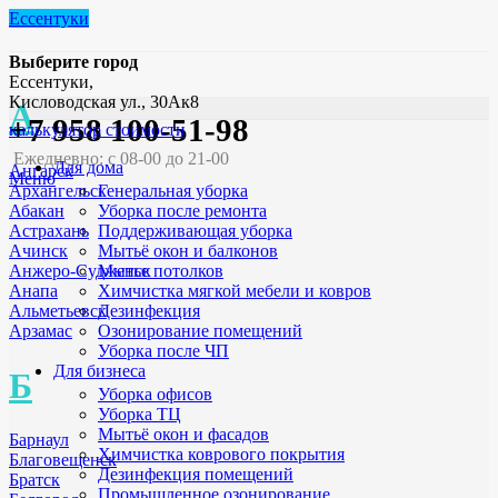
Ессентуки
Выберите город
Ессентуки,
Кисловодская ул., 30Ак8
А
+7 958 100-51-98
калькулятор стоимости
Ежедневно: с 08-00 до 21-00
Для дома
Ангарск
Меню
Генеральная уборка
Архангельск
Уборка после ремонта
Абакан
Поддерживающая уборка
Астрахань
Мытьё окон и балконов
Ачинск
Мытье потолков
Анжеро-Судженск
Химчистка мягкой мебели и ковров
Анапа
Дезинфекция
Альметьевск
Озонирование помещений
Арзамас
Уборка после ЧП
Для бизнеса
Б
Уборка офисов
Уборка ТЦ
Мытьё окон и фасадов
Барнаул
Химчистка коврового покрытия
Благовещенск
Дезинфекция помещений
Братск
Промышленное озонирование