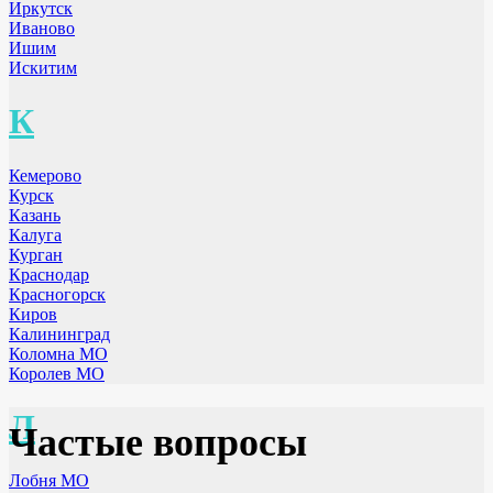
Иркутск
Иваново
Ишим
Искитим
К
Кемерово
Курск
Казань
Калуга
Курган
Краснодар
Красногорск
Киров
Калининград
Коломна МО
Королев МО
Л
Частые вопросы
Лобня МО