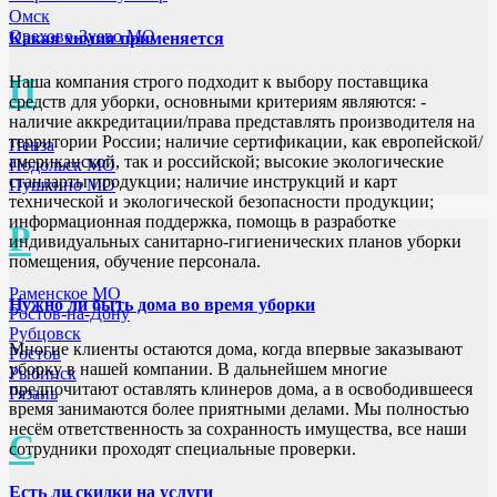
Омск
Орехово-Зуево МО
Какая химия применяется
П
Наша компания строго подходит к выбору поставщика
средств для уборки, основными критериям являются: -
наличие аккредитации/права представлять производителя на
территории России; наличие сертификации, как европейской/
Пенза
американской, так и российской; высокие экологические
Подольск МО
стандарты продукции; наличие инструкций и карт
Пушкино МО
технической и экологической безопасности продукции;
информационная поддержка, помощь в разработке
Р
индивидуальных санитарно-гигиенических планов уборки
помещения, обучение персонала.
Раменское МО
Нужно ли быть дома во время уборки
Ростов-на-Дону
Рубцовск
Многие клиенты остаются дома, когда впервые заказывают
Ростов
уборку в нашей компании. В дальнейшем многие
Рыбинск
предпочитают оставлять клинеров дома, а в освободившееся
Рязань
время занимаются более приятными делами. Мы полностью
несём ответственность за сохранность имущества, все наши
С
сотрудники проходят специальные проверки.
Есть ли скидки на услуги