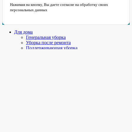
Нажимая на кнопку, Вы даете согласие на обработку своих
персональных данных
Для дома
Генеральная уборка
Уборка после ремонта
Поддерживающая уборка
Мытьё окон и балконов
Мытье потолков
Химчистка мягкой мебели и ковров
Дезинфекция
Озонирование помещений
Уборка после ЧП
Для бизнеса
Уборка офисов
Уборка ТЦ
Мытьё окон и фасадов
Химчистка коврового покрытия
Дезинфекция помещений
Промышленное озонирование
Цены
Уборка цены