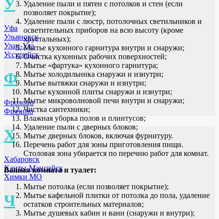
У
Удаление пыли и пятен с потолков и стен (если
позволяет покрытие);
Удаление пыли с люстр, потолочных светильников и
Уфа
осветительных приборов на всю высоту (кроме
Ульяновск
хрустальных);
Улан-Удэ
Мытье кухонного гарнитура внутри и снаружи;
Уссурийск
Очистка кухонных рабочих поверхностей;
Мытье «фартука» кухонного гарнитура;
Ф
Мытье холодильника снаружи и изнутри;
Мытье вытяжки снаружи и изнутри;
Мытье кухонной плиты снаружи и изнутри;
Мытье микроволновой печи внутри и снаружи;
Фролово
Чистка сантехники;
Фрязино
Влажная уборка полов и плинтусов;
Удаление пыли с дверных блоков;
Х
Мытье дверных блоков, включая фурнитуру.
Перечень работ для зоны приготовления пищи.
Столовая зона убирается по перечню работ для комнат.
Хабаровск
Ханты-Мансийск
Ванная комната и туалет:
Химки МО
Мытье потолка (если позволяет покрытие);
Мытье кафельной плитки от потолка до пола, удаление
Ч
остатков строительных материалов;
Мытье душевых кабин и ванн (снаружи и внутри);