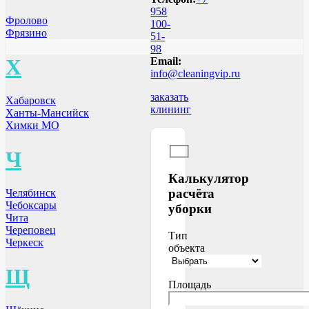
958
Фролово
100-
Фрязино
51-
98
Х
Email:
info@cleaningvip.ru
заказать
Хабаровск
клининг
Ханты-Мансийск
Химки МО
Ч
Калькулятор
расчёта
Челябинск
Чебоксары
уборки
Чита
Череповец
Тип
Черкеск
объекта
Щ
Площадь