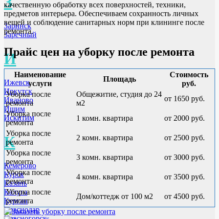
З
качественную обработку всех поверхностей, техники,
предметов интерьера. Обеспечиваем сохранность личных
вещей и соблюдение санитарных норм при клининге после
Заринск
ремонта.
Заречный
Прайс цен на уборку после ремонта
И
Наименование
Стоимость
Площадь
Ижевск
услуги
руб.
Иркутск
Уборка после
Общежитие, студия до 24
от 1650 руб.
Иваново
ремонта
м2
Ишим
Уборка после
Искитим
1 комн. квартира
от 2000 руб.
ремонта
Уборка после
К
2 комн. квартира
от 2500 руб.
ремонта
Уборка после
3 комн. квартира
от 3000 руб.
ремонта
Кемерово
Уборка после
Курск
4 комн. квартира
от 3500 руб.
ремонта
Казань
Уборка после
Калуга
Дом/коттедж от 100 м2
от 4500 руб.
ремонта
Курган
Краснодар
Красногорск