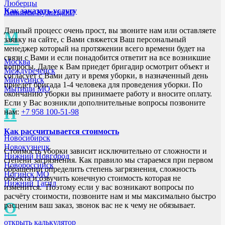
Люберцы
Как заказать услугу
Ленинск-Кузнецкий
Данный процесс очень прост, вы звоните нам или оставляете
М
заявку на сайте, с Вами свяжется Ваш персональный
менеджер который на протяжении всего времени будет на
связи с Вами и если понадобится ответит на все возникшие
Москва
вопросы. Далее к Вам приедет бригадир осмотрит объект и
Междуреченск
согласует с Вами дату и время уборки, в назначенный день
Минусинск
приедет бригада 1-4 человека для проведения уборки. По
Мытищи МО
окончанию уборки вы принимаете работу и вносите оплату.
Если у Вас возникли дополнительные вопросы позвоните
Н
нам:
+7 958 100-51-98
Как рассчитывается стоимость
Новосибирск
Новокузнецк
Стоимость уборки зависит исключительно от сложности и
Нижний Новгород
степени загрязнения. Как правило мы стараемся при первом
Новороссийск
обращении определить степень загрязнения, сложность
Ногинск МО
объекта и озвучить конечную стоимость которая не
Нижний Тагил
изменится. Поэтому если у вас возникают вопросы по
расчёту стоимости, позвоните нам и мы максимально быстро
О
расценим ваш заказ, звонок вас не к чему не обязывает.
открыть калькулятор