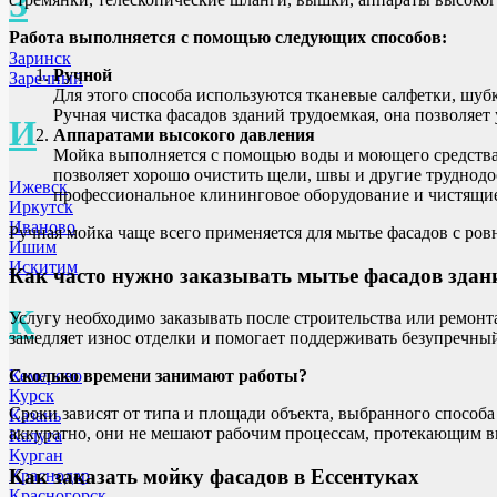
З
Работа выполняется с помощью следующих способов:
Заринск
Ручной
Заречный
Для этого способа используются тканевые салфетки, шуб
Ручная чистка фасадов зданий трудоемкая, она позволяет
И
Аппаратами высокого давления
Мойка выполняется с помощью воды и моющего средства,
позволяет хорошо очистить щели, швы и другие труднодо
Ижевск
профессиональное клининговое оборудование и чистящие
Иркутск
Иваново
Ручная мойка чаще всего применяется для мытье фасадов с ров
Ишим
Искитим
Как часто нужно заказывать мытье фасадов здан
К
Услугу необходимо заказывать после строительства или ремонта
замедляет износ отделки и помогает поддерживать безупречны
Кемерово
Сколько времени занимают работы?
Курск
Сроки зависят от типа и площади объекта, выбранного способ
Казань
аккуратно, они не мешают рабочим процессам, протекающим в
Калуга
Курган
Как заказать мойку фасадов
в Ессентуках
Краснодар
Красногорск