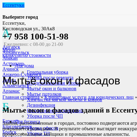
Ессентуки
Выберите город
Ессентуки,
Кисловодская ул., 30Ак8
А
+7 958 100-51-98
Ежедневно: с 08-00 до 21-00
Ангарск
Меню
Архангельск
калькулятор стоимости
Абакан
Астрахань
Для дома
Ачинск
Генеральная уборка
Анжеро-Судженск
Мытьё окон и фасадов
Уборка после ремонта
Анапа
Поддерживающая уборка
Альметьевск
Мытьё окон и балконов
Арзамас
Мытье потолков
Главная страница
»
Клнинговые услуги для юридических лиц
Химчистка мягкой мебели и ковров
Б
Дезинфекция
Мытье окон и фасадов зданий
в Ессент
Озонирование помещений
Уборка после ЧП
Барнаул
Для бизнеса
Здания, расположенные в городах, постоянно подвергаются агр
Благовещенск
Уборка офисов
покрывается разводами. В результате объект выглядит неакку
Братск
Уборка ТЦ
профессиональные мойщики и промышленные альпинисты.