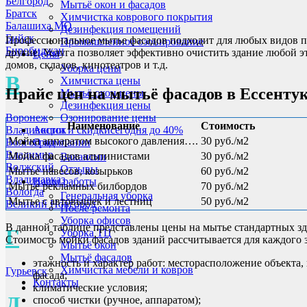
Белгород
Мытьё окон и фасадов
Братск
Химчистка коврового покрытия
Балашиха МО
Дезинфекция помещений
Бийск
Профессиональное мытье фасадов подходит для любых видов по
Промышленное озонирование
Биробиджан
другие. Услуга позволяет эффективно очистить здание любой э
Цены
домов, складов, кинотеатров и т.д.
Уборка цены
В
Химчистка цены
Прайс цен на мытьё фасадов
в Ессенту
Мытьё окон цены
Дезинфекция цены
Воронеж
Озонирование цены
Наименование
Стоимость
Владивосток
Акции и скидки
сегодня до 40%
Мойка аппаратом высокого давления….
30 руб./м2
Волгоград
О компании
Владимир
Мойка фасадов альпинистами
30 руб./м2
Вакансии
Волжский
Отзывы
Мытье навесов, козырьков
60 руб./м2
Владикавказ
Наши работы
Мытье рекламных билбордов
70 руб./м2
Вологда
Генеральная уборка
Мытье с автовышек и лестниц
50 руб./м2
Великий Новгород
После ремонта
Уборка офисов
В данной таблице представлены цены на мытье стандартных зд
Г
Уборка ТЦ
Стоимость мойки фасадов зданий рассчитывается для каждого 
Мытьё окон
Мытьё фасадов
этажность и характер работ: месторасположение объекта
Химчистка мебели и ковров
Гурьевск
фасада;
Контакты
климатические условия;
Д
способ чистки (ручное, аппаратом);