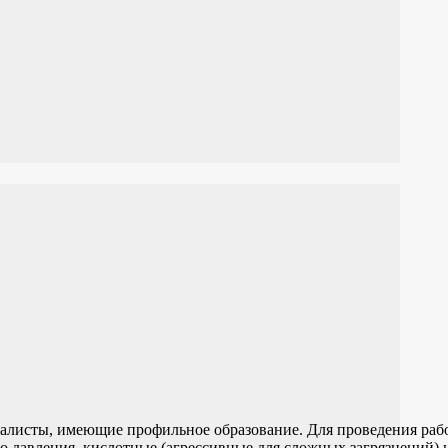
иалисты, имеющие профильное образование. Для проведения раб
о давления, кислотные (агрессивные для сложных загрязнений) 