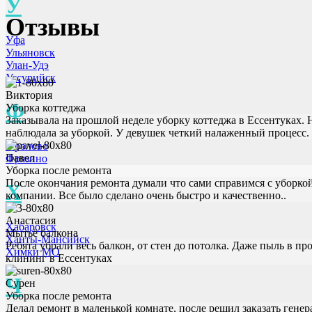
У
Отзывы
Уфа
Ульяновск
Улан-Удэ
Уссурийск
Виктория
Ф
Уборка коттеджа
Заказывала на прошлой неделе уборку коттеджа в Ессентуках. 
наблюдала за уборкой. У девушек четкий налаженный процесс. 
Фролово
Павел
Фрязино
Уборка после ремонта
После окончания ремонта думали что сами справимся с уборко
Х
компании. Все было сделано очень быстро и качественно..
Анастасия
Хабаровск
Мытьё балкона
Ханты-Мансийск
Ребята убрали весь балкон, от стен до потолка. Даже пыль в 
Химки МО
клининг в Ессентуках
Ч
Сурен
Уборка после ремонта
Делал ремонт в маленькой комнате, после решил заказать генер