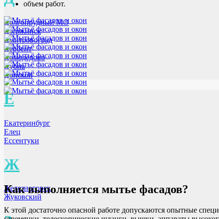
объем работ.
Долгопрудный МО
Дзержинск
Дмитровоград
Дербент
Домодедово
Дубна
Донской
Е
Екатеринбург
Елец
Ессентуки
Ж
Как выполняется мытье фасадов?
Железногорск
Жуковский
К этой достаточно опасной работе допускаются опытные спец
стремянки, телескопические шланги, вышки, аппараты высоког