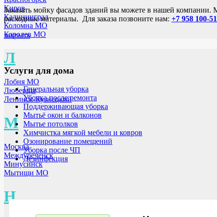
Киров
Заказать мойку фасадов зданий вы можете в нашей компании.
Калининград
расходные материалы. Для заказа позвоните нам:
+7 958 100-51
Коломна МО
Королев МО
закрыть
Л
Услуги для дома
Лобня МО
Генеральная уборка
Люберцы
Уборка после ремонта
Ленинск-Кузнецкий
Поддерживающая уборка
Мытьё окон и балконов
М
Мытье потолков
Химчистка мягкой мебели и ковров
Озонирование помещений
Москва
Уборка после ЧП
Междуреченск
Дезинфекция
Минусинск
Мытищи МО
Н