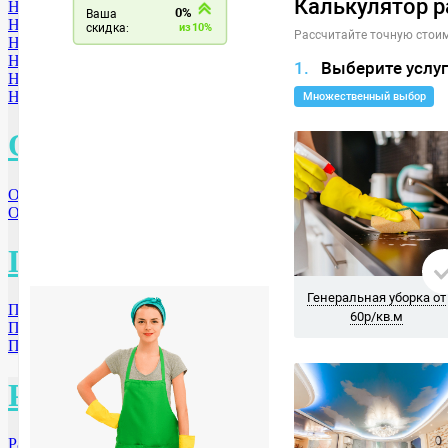
Новосибирск
Новокузнецк
Нижний Новгород
Новороссийск
Ногинск МО
Нижний Тагил
О
Омск
Орехово-Зуево МО
П
Пенза
Подольск МО
Пушкино МО
Р
Раменское МО