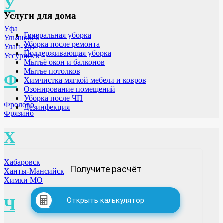
У
Услуги для дома
Уфа
Генеральная уборка
Ульяновск
Уборка после ремонта
Улан-Удэ
Поддерживающая уборка
Уссурийск
Мытьё окон и балконов
Мытье потолков
Ф
Химчистка мягкой мебели и ковров
Озонирование помещений
Уборка после ЧП
Фролово
Дезинфекция
Фрязино
Х
Хабаровск
Получите расчёт
Ханты-Мансийск
Химки МО
Ч
Открыть калькулятор