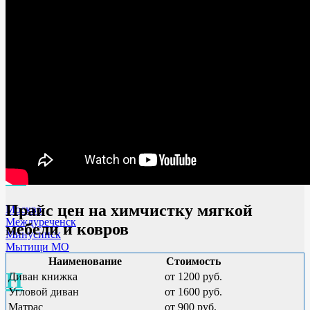
Киров
Калининград
Коломна МО
Королев МО
Л
Лобня МО
Люберцы
Ленинск-Кузнецкий
М
Прайс цен на химчистку мягкой
Москва
Междуреченск
мебели и ковров
Минусинск
Мытищи МО
Наименование
Стоимость
Н
Диван книжка
от 1200 руб.
Угловой диван
от 1600 руб.
Матрас
от 900 руб.