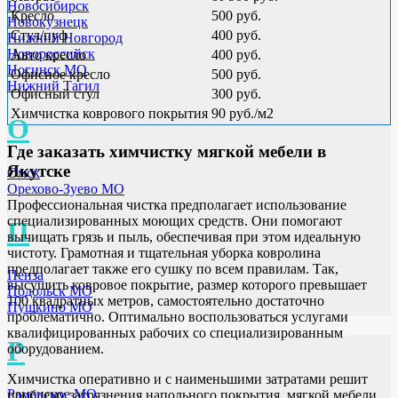
Новосибирск
Кресло
500 руб.
Новокузнецк
Стул/пуф
400 руб.
Нижний Новгород
Новороссийск
Авто кресло
400 руб.
Ногинск МО
Офисное кресло
500 руб.
Нижний Тагил
Офисный стул
300 руб.
Химчистка коврового покрытия
90 руб./м2
О
Где заказать химчистку мягкой мебели
в
Якутске
Омск
Орехово-Зуево МО
Профессиональная чистка предполагает использование
специализированных моющих средств. Они помогают
П
вычищать грязь и пыль, обеспечивая при этом идеальную
чистоту. Грамотная и тщательная уборка ковролина
предполагает также его сушку по всем правилам. Так,
Пенза
высушить ковровое покрытие, размер которого превышает
Подольск МО
100 квадратных метров, самостоятельно достаточно
Пушкино МО
проблематично. Оптимально воспользоваться услугами
квалифицированных рабочих со специализированным
Р
оборудованием.
Химчистка оперативно и с наименьшими затратами решит
Раменское МО
проблему загрязнения напольного покрытия, мягкой мебели.