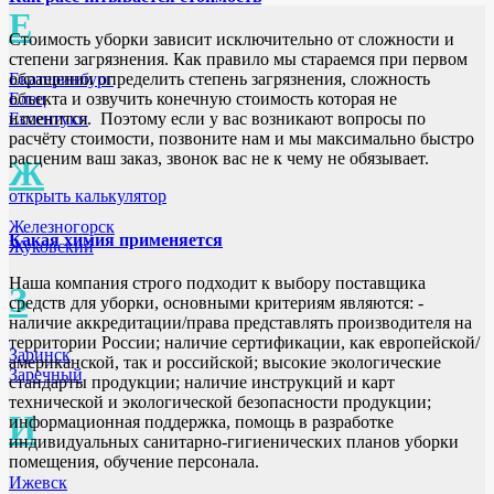
Е
Стоимость уборки зависит исключительно от сложности и
степени загрязнения. Как правило мы стараемся при первом
Екатеринбург
обращении определить степень загрязнения, сложность
Елец
объекта и озвучить конечную стоимость которая не
Ессентуки
изменится. Поэтому если у вас возникают вопросы по
расчёту стоимости, позвоните нам и мы максимально быстро
расценим ваш заказ, звонок вас не к чему не обязывает.
Ж
открыть калькулятор
Железногорск
Какая химия применяется
Жуковский
Наша компания строго подходит к выбору поставщика
З
средств для уборки, основными критериям являются: -
наличие аккредитации/права представлять производителя на
территории России; наличие сертификации, как европейской/
Заринск
американской, так и российской; высокие экологические
Заречный
стандарты продукции; наличие инструкций и карт
технической и экологической безопасности продукции;
И
информационная поддержка, помощь в разработке
индивидуальных санитарно-гигиенических планов уборки
помещения, обучение персонала.
Ижевск