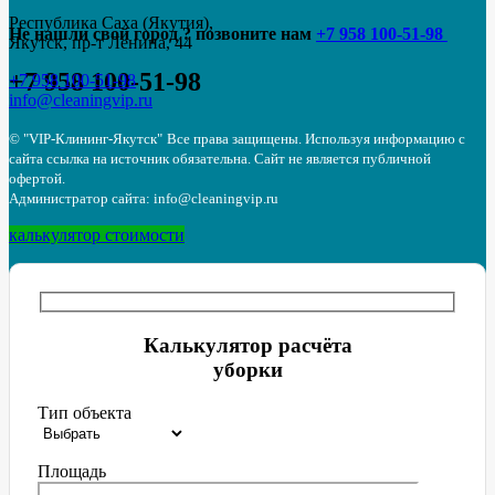
Республика Саха (Якутия),
Не нашли свой город ? позвоните нам
+7 958 100-51-98
Якутск, пр-т Ленина, 44
+7 958 100-51-98
+7 958 100-51-98
info@cleaningvip.ru
© "VIP-Клининг-Якутск"
Все права защищены. Используя информацию с
сайта ссылка на источник обязательна. Сайт не является публичной
офертой.
Администратор сайта: info@cleaningvip.ru
калькулятор стоимости
Калькулятор расчёта
уборки
Тип объекта
Площадь