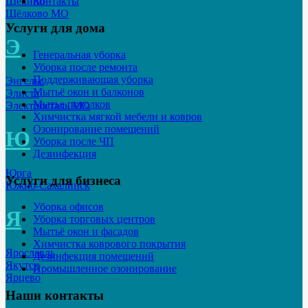
Щёкино
Контакты
Щёлково МО
Услуги для дома
Э
Генеральная уборка
Уборка после ремонта
Поддерживающая уборка
Энгельс
Мытьё окон и балконов
Элиста
Мытье потолков
Электросталь МО
Химчистка мягкой мебели и ковров
Озонирование помещений
Ю
Уборка после ЧП
Дезинфекция
Юрга
Услуги для бизнеса
Южно-Сахалинск
Уборка офисов
Я
Уборка торговых центров
Мытьё окон и фасадов
Химчистка коврового покрытия
Ярославль
Дезинфекция помещений
Якутск
Промышленное озонирование
Ярцево
Наши контакты