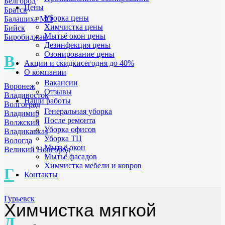
Белгород
Цены
Братск
Уборка цены
Балашиха МО
Химчистка цены
Бийск
Мытьё окон цены
Биробиджан
Дезинфекция цены
Озонирование цены
В
Акции и скидки
сегодня до 40%
О компании
Вакансии
Воронеж
Отзывы
Владивосток
Наши работы
Волгоград
Генеральная уборка
Владимир
После ремонта
Волжский
Уборка офисов
Владикавказ
Уборка ТЦ
Вологда
Мытьё окон
Великий Новгород
Мытьё фасадов
Химчистка мебели и ковров
Г
Контакты
Гурьевск
Химчистка мягкой
Д