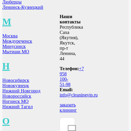
Люберцы
Ленинск-Кузнецкий
Наши
М
контакты
Республика
Саха
Москва
(Якутия),
Междуреченск
Якутск,
Минусинск
пр-т
Мытищи МО
Ленина,
44
Н
Телефон:
+7
958
100-
Новосибирск
51-98
Новокузнецк
Email:
Нижний Новгород
info@cleaningvip.ru
Новороссийск
Ногинск МО
заказать
Нижний Тагил
клининг
О