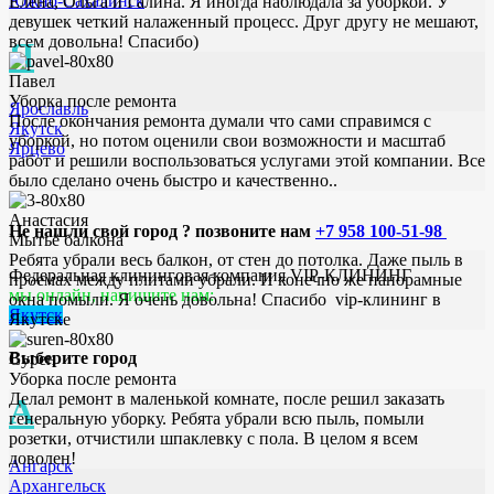
Южно-Сахалинск
Елена, Ольга и Галина. Я иногда наблюдала за уборкой. У
девушек четкий налаженный процесс. Друг другу не мешают,
всем довольна! Спасибо)
Я
Павел
Уборка после ремонта
Ярославль
После окончания ремонта думали что сами справимся с
Якутск
уборкой, но потом оценили свои возможности и масштаб
Ярцево
работ и решили воспользоваться услугами этой компании. Все
было сделано очень быстро и качественно..
Анастасия
Не нашли свой город ? позвоните нам
+7 958 100-51-98
Мытьё балкона
Ребята убрали весь балкон, от стен до потолка. Даже пыль в
Федеральная клининговая компания VIP-КЛИНИНГ
проемах между плитами убрали. И конечно же панорамные
мы онлайн, напишите нам:
окна помыли. Я очень довольна! Спасибо vip-клининг в
Якутск
Якутске
Выберите город
Сурен
Уборка после ремонта
Делал ремонт в маленькой комнате, после решил заказать
А
генеральную уборку. Ребята убрали всю пыль, помыли
розетки, отчистили шпаклевку с пола. В целом я всем
доволен!
Ангарск
Архангельск