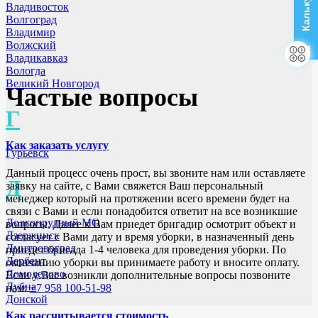
Владивосток
Волгоград
Владимир
Волжский
Владикавказ
Вологда
Великий Новгород
Частые вопросы
Г
Как заказать услугу
Гурьевск
Данный процесс очень прост, вы звоните нам или оставляете
Д
заявку на сайте, с Вами свяжется Ваш персональный
менеджер который на протяжении всего времени будет на
связи с Вами и если понадобится ответит на все возникшие
Долгопрудный МО
вопросы. Далее к Вам приедет бригадир осмотрит объект и
Дзержинск
согласует с Вами дату и время уборки, в назначенный день
Дмитровоград
приедет бригада 1-4 человека для проведения уборки. По
Дербент
окончанию уборки вы принимаете работу и вносите оплату.
Домодедово
Если у Вас возникли дополнительные вопросы позвоните
Дубна
нам:
+7 958 100-51-98
Донской
Как рассчитывается стоимость