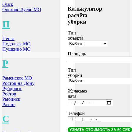
Омск
Калькулятор
Орехово-Зуево МО
расчёта
уборки
П
Тип
объекта
Пенза
Подольск МО
Пушкино МО
Площадь
Р
Тип
уборки
Раменское МО
Ростов-на-Дону
Рубцовск
Желаемая
Ростов
дата
Рыбинск
Рязань
Телефон
С