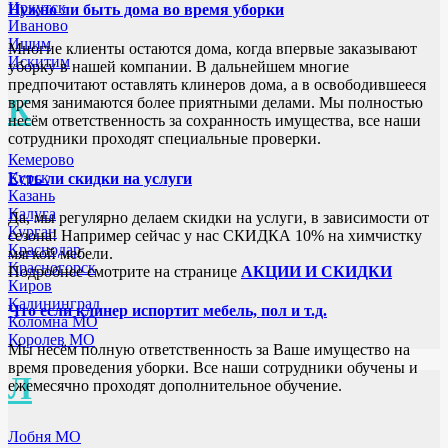
Иркутск
Нужно ли быть дома во время уборки
Иваново
Ишим
Многие клиенты остаются дома, когда впервые заказывают
Искитим
уборку в нашей компании. В дальнейшем многие
предпочитают оставлять клинеров дома, а в освободившееся
К
время занимаются более приятными делами. Мы полностью
несём ответственность за сохранность имущества, все наши
сотрудники проходят специальные проверки.
Кемерово
Курск
Есть ли скидки на услуги
Казань
Калуга
Да, мы регулярно делаем скидки на услуги, в зависимости от
Курган
сезона! Например сейчас у нас СКИДКА 10% на химчистку
Краснодар
мягкой мебели.
Красногорск
Подробнее смотрите на странице
АКЦИИ И СКИДКИ
Киров
Калининград
Что если клинер испортит мебель, пол и т.д.
Коломна МО
Королев МО
Мы несём полную ответственность за Ваше имущество на
время проведения уборки. Все наши сотрудники обучены и
Л
ежемесячно проходят дополнительное обучение.
Лобня МО