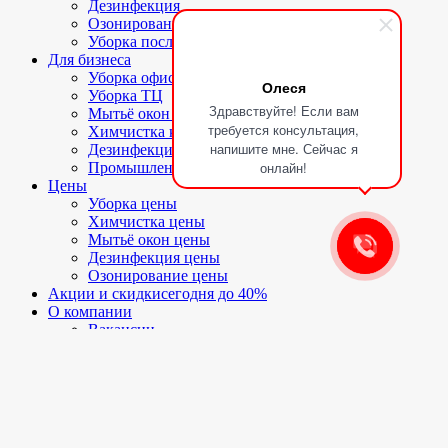
Дезинфекция
Озонирование помещений
Уборка после ЧП
Для бизнеса
Уборка офисов
Олеся
Уборка ТЦ
Здравствуйте! Если вам
Мытьё окон и фасадов
требуется консультация,
Химчистка коврового покрытия
напишите мне. Сейчас я
Дезинфекция помещений
онлайн!
Промышленное озонирование
Цены
Уборка цены
Химчистка цены
Мытьё окон цены
Дезинфекция цены
Озонирование цены
Акции и скидки
сегодня до 40%
О компании
Вакансии
Отзывы
Наши работы
Генеральная уборка
После ремонта
Уборка офисов
Уборка ТЦ