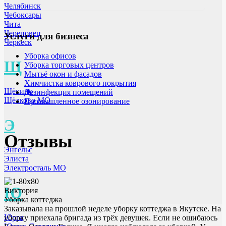
Челябинск
Чебоксары
Чита
Череповец
Услуги для бизнеса
Черкеск
Уборка офисов
Щ
Уборка торговых центров
Мытьё окон и фасадов
Химчистка коврового покрытия
Щёкино
Дезинфекция помещений
Щёлково МО
Промышленное озонирование
Э
Отзывы
Энгельс
Элиста
Электросталь МО
Ю
Виктория
Уборка коттеджа
Заказывала на прошлой неделе уборку коттеджа в Якутске. На
Юрга
уборку приехала бригада из трёх девушек. Если не ошибаюсь