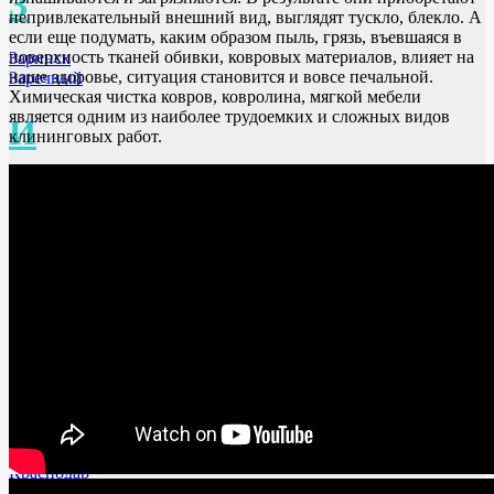
З
непривлекательный внешний вид, выглядят тускло, блекло. А
если еще подумать, каким образом пыль, грязь, въевшаяся в
поверхность тканей обивки, ковровых материалов, влияет на
Заринск
наше здоровье, ситуация становится и вовсе печальной.
Заречный
Химическая чистка ковров, ковролина, мягкой мебели
является одним из наиболее трудоемких и сложных видов
И
клининговых работ.
Ижевск
Иркутск
Иваново
Ишим
Искитим
К
Кемерово
Курск
Казань
Калуга
Курган
Краснодар
Красногорск