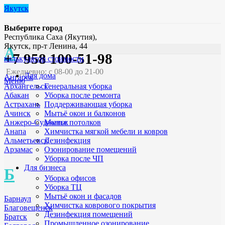
Якутск
Выберите город
Республика Саха (Якутия),
Якутск, пр-т Ленина, 44
А
+7 958 100-51-98
калькулятор стоимости
Ежедневно: с 08-00 до 21-00
Для дома
Ангарск
Меню
Генеральная уборка
Архангельск
Уборка после ремонта
Абакан
Поддерживающая уборка
Астрахань
Мытьё окон и балконов
Ачинск
Мытье потолков
Анжеро-Судженск
Химчистка мягкой мебели и ковров
Анапа
Дезинфекция
Альметьевск
Озонирование помещений
Арзамас
Уборка после ЧП
Для бизнеса
Б
Уборка офисов
Уборка ТЦ
Мытьё окон и фасадов
Барнаул
Химчистка коврового покрытия
Благовещенск
Дезинфекция помещений
Братск
Промышленное озонирование