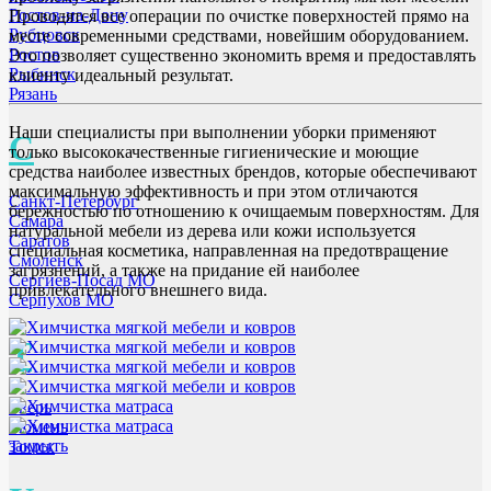
Ростов-на-Дону
Проводятся все операции по очистке поверхностей прямо на
Рубцовск
месте современными средствами, новейшим оборудованием.
Ростов
Это позволяет существенно экономить время и предоставлять
Рыбинск
клиенту идеальный результат.
Рязань
Наши специалисты при выполнении уборки применяют
С
только высококачественные гигиенические и моющие
средства наиболее известных брендов, которые обеспечивают
максимальную эффективность и при этом отличаются
Санкт-Петербург
бережностью по отношению к очищаемым поверхностям. Для
Самара
натуральной мебели из дерева или кожи используется
Саратов
специальная косметика, направленная на предотвращение
Смоленск
загрязнений, а также на придание ей наиболее
Сергиев-Посад МО
привлекательного внешнего вида.
Серпухов МО
Т
Тверь
Тюмень
закрыть
Томск