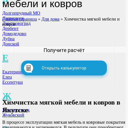
мебели и ковров
Долгопрудный МО
Дзержинск
Главная страница
»
Для дома
»
Химчистка мягкой мебели и
Дмитровоград
ковров
Дербент
Домодедово
Дубна
Донской
Получите расчёт
Е
Открыть калькулятор
Екатеринбург
Елец
Ессентуки
Ж
Химчистка мягкой мебели и ковров
в
Якутске
Железногорск
Жуковский
В процессе эксплуатации мягкая мебель и ковровые покрытия
изнашиваются и загрязняются. В результате они приобретают