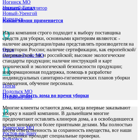
Ногинск МО
Нижний Тагил
открыть калькулятор
Новый-Уренгой
Норильск
Какая химия применяется
О
Наша компания строго подходит к выбору поставщика
средств для уборки, основными критериям являются: -
наличие аккредитации/права представлять производителя на
территории России; наличие сертификации, как европейской/
Омск
американской, так и российской; высокие экологические
Орехово-Зуево МО
стандарты продукции; наличие инструкций и карт
технической и экологической безопасности продукции;
П
информационная поддержка, помощь в разработке
индивидуальных санитарно-гигиенических планов уборки
помещения, обучение персонала.
Пенза
Подольск МО
Нужно ли быть дома во время уборки
Пушкино МО
Многие клиенты остаются дома, когда впервые заказывают
Р
уборку в нашей компании. В дальнейшем многие
предпочитают оставлять клинеров дома, а в освободившееся
время занимаются более приятными делами. Мы полностью
Раменское МО
несём ответственность за сохранность имущества, все наши
Ростов-на-Дону
сотрудники проходят специальные проверки.
Рубцовск