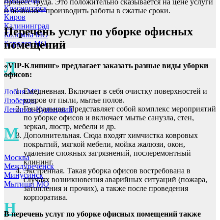
процесс труда. Это положительно сказывается на цене услуги
Красногорск
и позволяет производить работы в сжатые сроки.
Киров
Калининград
Перечень услуг по уборке офисных
Коломна МО
помещений
Королев МО
Л
«VIP-Клининг» предлагает заказать разные виды уборки
офисов:
Ежедневная. Включает в себя очистку поверхностей и
Лобня МО
ковров от пыли, мытье полов.
Люберцы
Генеральная. Представляет собой комплекс мероприятий
Ленинск-Кузнецкий
по уборке офисов и включает мытье санузла, стен,
зеркал, люстр, мебели и др.
М
Дополнительная. Сюда входят химчистка ковровых
покрытий, мягкой мебели, мойка жалюзи, окон,
удаление сложных загрязнений, послеремонтный
Москва
клининг.
Междуреченск
Экстренная. Такая уборка офисов востребована в
Минусинск
случаях возникновения аварийных ситуаций (пожара,
Мытищи МО
затопления и прочих), а также после проведения
корпоратива.
Н
В перечень услуг по уборке офисных помещений также