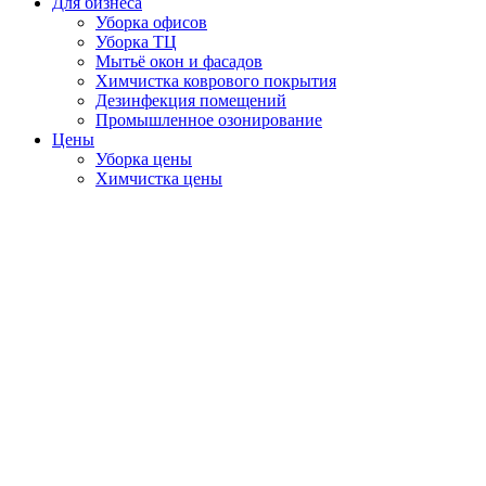
Для бизнеса
Уборка офисов
Уборка ТЦ
Мытьё окон и фасадов
Химчистка коврового покрытия
Дезинфекция помещений
Промышленное озонирование
Цены
Уборка цены
Химчистка цены
Мытьё окон цены
Дезинфекция цены
Озонирование цены
Акции и скидки
сегодня до 35%
О компании
Вакансии
Наши работы
Генеральная уборка
После ремонта
Уборка офисов
Уборка ТЦ
Мытьё окон
Мытьё фасадов
Химчистка мебели и ковров
Отзывы
⭐⭐⭐⭐⭐