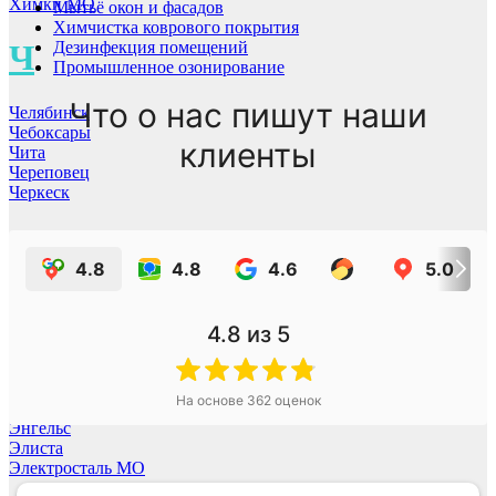
Химки МО
Мытьё окон и фасадов
Химчистка коврового покрытия
Дезинфекция помещений
Ч
Промышленное озонирование
Что о нас пишут наши
Челябинск
Чебоксары
клиенты
Чита
Череповец
Черкеск
Щ
4.8
4.8
4.6
5.0
Щёкино
Щёлково МО
4.8
из 5
Э
На основе
362
оценок
Энгельс
Элиста
Электросталь МО