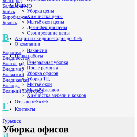
Белгород
Цены
Балашиха МО
Уборка цены
Бийск
Химчистка цены
Биробиджан
Мытьё окон цены
Брянск
Дезинфекция цены
Озонирование цены
В
Акции и скидки
сегодня до 35%
О компании
Вакансии
Воронеж
Наши работы
Владивосток
Генеральная уборка
Волгоград
После ремонта
Владимир
Уборка офисов
Волжский
Уборка ТЦ
Владикавказ
Мытьё окон
Вологда
Мытьё фасадов
Великий Новгород
Химчистка мебели и ковров
Отзывы
⭐⭐⭐⭐⭐
Г
Контакты
Гурьевск
Уборка офисов
Д