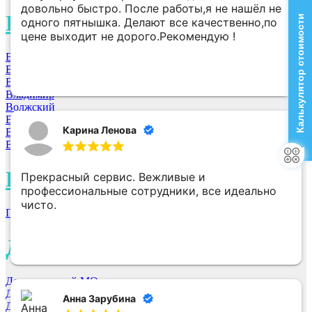
довольно быстро. После работы,я не нашёл не
В
Калькулятор стоимости
одного пятнышка. Делают все качественно,по
цене выходит не дорого.Рекомендую !
Воронеж
Владивосток
Волгоград
Владимир
Волжский
Владикавказ
Карина Ленова
Вологда
Великий Новгород
Г
Прекрасный сервис. Вежливые и
профессиональные сотрудники, все идеально
чисто.
Гурьевск
Д
Долгопрудный МО
Дзержинск
Анна Зарубина
Дмитровоград