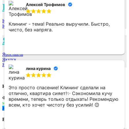
Ю
Алексей Трофимов
Юрга
Клининг - тема! Реально выручили. Быстро,
Южно-Сахалинск
чисто, без напряга.
Я
Ярославль
Якутск
Ярцево
лина курина
Не нашли свой город ? позвоните нам
+7 958 100-51-98
Это просто спасение! Клининг сделали на
отлично, квартира сияет!✨ Сэкономила кучу
Федеральная клининговая компания VIP-КЛИНИНГ
времени, теперь только отдыхать! Рекомендую
мы онлайн, напишите нам:
всем, кто хочет чистоту без усилий! 😊
Кемерово
Выберите город