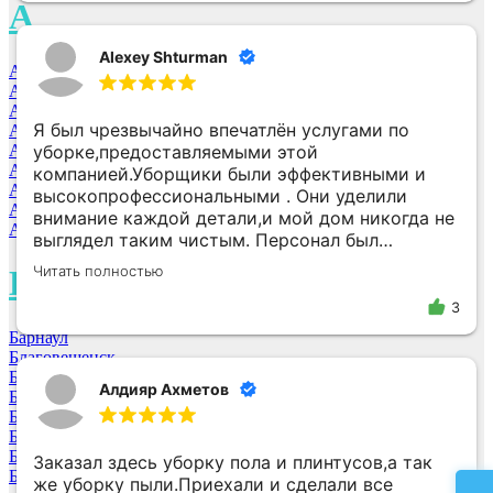
А
Alexey Shturman
Ангарск
Архангельск
Абакан
Я был чрезвычайно впечатлён услугами по
Астрахань
Ачинск
уборке,предоставляемыми этой
Анжеро-Судженск
компанией.Уборщики были эффективными и
Анапа
высокопрофессиональными . Они уделили
Альметьевск
внимание каждой детали,и мой дом никогда не
Арзамас
выглядел таким чистым. Персонал был
дружелюбным и вежливым. Я бы настоятельно
Читать полностью
Б
рекомендовал эту клининговую службу всем,
кто ценит качество и надежность в уборке
3
своего дома.
Барнаул
Благовещенск
Братск
Алдияр Ахметов
Белгород
Балашиха МО
Бийск
Биробиджан
Заказал здесь уборку пола и плинтусов,а так
Брянск
же уборку пыли.Приехали и сделали все