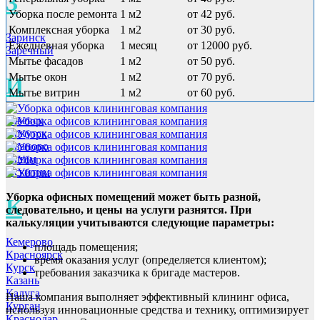
З
Уборка после ремонта
1 м2
от 42 руб.
Комплексная уборка
1 м2
от 30 руб.
Заринск
Ежедневная уборка
1 месяц
от 12000 руб.
Заречный
Мытье фасадов
1 м2
от 50 руб.
Мытье окон
1 м2
от 70 руб.
И
Мытье витрин
1 м2
от 60 руб.
Ижевск
Иркутск
Иваново
Ишим
Искитим
Уборка офисных помещений может быть разной,
К
следовательно, и цены на услуги разнятся. При
калькуляции учитываются следующие параметры:
Кемерово
площадь помещения;
Красноярск
время оказания услуг (определяется клиентом);
Курск
требования заказчика к бригаде мастеров.
Казань
Калуга
Наша компания выполняет эффективный клининг офиса,
Курган
используя инновационные средства и технику, оптимизирует
Краснодар