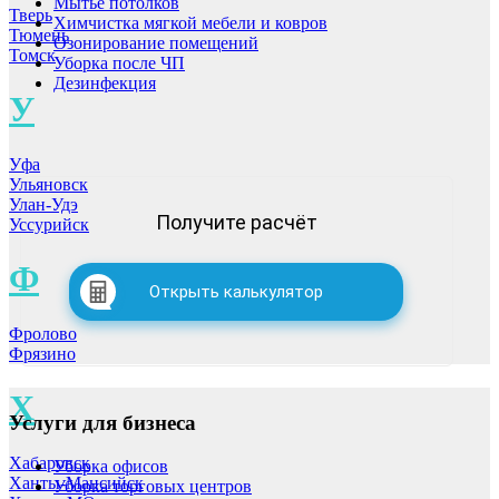
Мытье потолков
Тверь
Химчистка мягкой мебели и ковров
Тюмень
Озонирование помещений
Томск
Уборка после ЧП
Дезинфекция
У
Уфа
Ульяновск
Улан-Удэ
Получите расчёт
Уссурийск
Ф
Открыть калькулятор
Фролово
Фрязино
Х
Услуги для бизнеса
Хабаровск
Уборка офисов
Ханты-Мансийск
Уборка торговых центров