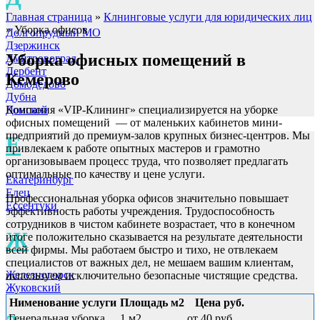
Главная страница
»
Клнинговые услуги для юридических лиц
»
Уборка офисов
Долгопрудный МО
Дзержинск
Уборка офисных помещений
в
Дмитровоград
Дербент
Кемерово
Домодедово
Дубна
Донской
Компания «VIP-Клининг» специализируется на уборке
офисных помещений — от маленьких кабинетов мини-
предприятий до премиум-залов крупных бизнес-центров. Мы
Е
привлекаем к работе опытных мастеров и грамотно
организовываем процесс труда, что позволяет предлагать
оптимальные по качеству и цене услуги.
Екатеринбург
Елец
Профессиональная уборка офисов значительно повышает
Ессентуки
эффективность работы учреждения. Трудоспособность
сотрудников в чистом кабинете возрастает, что в конечном
Ж
итоге положительно сказывается на результате деятельности
всей фирмы. Мы работаем быстро и тихо, не отвлекаем
специалистов от важных дел, не мешаем вашим клиентам,
Железногорск
используем исключительно безопасные чистящие средства.
Жуковский
Нименование услуги
Площадь м2
Цена руб.
Генеральная уборка
1 м2
от 40 руб.