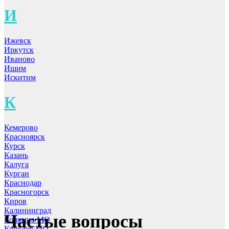
И
Ижевск
Иркутск
Иваново
Ишим
Искитим
К
Кемерово
Красноярск
Курск
Казань
Калуга
Курган
Краснодар
Красногорск
Киров
Калининград
Частые вопросы
Коломна МО
Королев МО