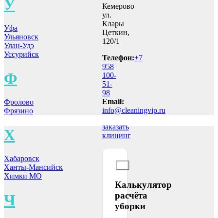
У
Кемерово
ул.
Клары
Уфа
Цеткин,
Ульяновск
120/1
Улан-Удэ
Уссурийск
Телефон:
+7
958
Ф
100-
51-
98
Email:
Фролово
info@cleaningvip.ru
Фрязино
заказать
Х
клининг
Хабаровск
Ханты-Мансийск
Химки МО
Калькулятор
расчёта
Ч
уборки