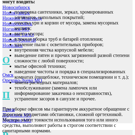
могут входить:
Новосибирск
полировка сантехники, зеркал, хромированных
Новокузнецк
элементов, напольных покрытий;
Нижний Новгород
очистка урн и корзин от мусора, замена мусорных
Новороссийск
мешков;
Ногинск МО
вывоз мусора;
Нижний Тагил
влажная уборка труб и батарей отопления;
Новый-Уренгой
удаление пыли с осветительных приборов;
Норильск
внутренняя чистка корпусной мебели;
выведение пятен и прочих загрязнений разной степени
О
сложности с любой поверхности;
мытье офисной техники;
наведение чистоты и порядка в специализированных
Омск
комнатах (пищеблоке, техническом помещении и т. д.);
Орехово-Зуево МО
замена расходных материалов;
техобслуживание (замена лампочек или
П
информирование заказчика о неисправностях),
устранение засоров в санузле и прочее.
При уборке офисов мы гарантируем аккуратное обращение с
Пенза
дорогими предметами обстановки, сложной оргтехникой.
Подольск МО
Мастера знают тонкости использования того или иного
Пушкино МО
средства, выполняют работы в строгом соответствии с
санитарными нормами.