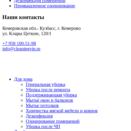
Дезинфекция помещений
Промышленное озонирование
Наши контакты
Кемеровская обл.- Кузбасс, г. Кемерово
ул. Клары Цеткин, 120/1
+7 958 100-51-98
info@cleaningvip.ru
© "VIP-Клининг"
Все права защищены. Используя информацию с сайта
ссылка на источник обязательна. Сайт не является публичной офертой.
Администратор сайта: info@cleaningvip.ru
Для дома
Генеральная уборка
Уборка после ремонта
Поддерживающая уборка
Мытьё окон и балконов
Мытье потолков
Химчистка мягкой мебели и ковров
Дезинфекция
Озонирование помещений
Уборка после ЧП