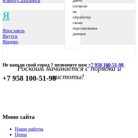
Южно-Сахалинск
даете
согласие
на
Я
обработку
своих
персональных
Ярославль
данных
Якутск
Ярцево
Не нашли свой город ? позвоните нам
+7 958 100-51-98
Роскошь начинается с порядка и
чистоты!
+7 958 100-51-98
Меню сайта
Наши работы
Цены