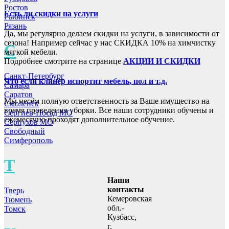
Ростов
Есть ли скидки на услуги
Рыбинск
Рязань
Да, мы регулярно делаем скидки на услуги, в зависимости от
сезона! Например сейчас у нас СКИДКА 10% на химчистку
С
мягкой мебели.
Подробнее смотрите на странице
АКЦИИ И СКИДКИ
Санкт-Петербург
Что если клинер испортит мебель, пол и т.д.
Самара
Саратов
Мы несём полную ответственность за Ваше имущество на
Смоленск
время проведения уборки. Все наши сотрудники обучены и
Сергиев-Посад МО
ежемесячно проходят дополнительное обучение.
Серпухов МО
Свободный
Симферополь
Т
Наши
контакты
Тверь
Кемеровская
Тюмень
обл.-
Томск
Кузбасс,
г.