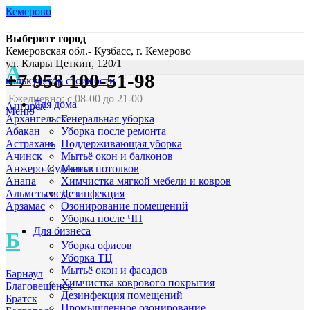
Кемерово
Выберите город
Кемеровская обл.- Кузбасс, г. Кемерово
ул. Клары Цеткин, 120/1
А
+7 958 100-51-98
калькулятор стоимости
Ежедневно: с 08-00 до 21-00
Для дома
Ангарск
Меню
Генеральная уборка
Архангельск
Уборка после ремонта
Абакан
Поддерживающая уборка
Астрахань
Мытьё окон и балконов
Ачинск
Мытье потолков
Анжеро-Судженск
Химчистка мягкой мебели и ковров
Анапа
Дезинфекция
Альметьевск
Озонирование помещений
Арзамас
Уборка после ЧП
Для бизнеса
Б
Уборка офисов
Уборка ТЦ
Мытьё окон и фасадов
Барнаул
Химчистка коврового покрытия
Благовещенск
Дезинфекция помещений
Братск
Промышленное озонирование