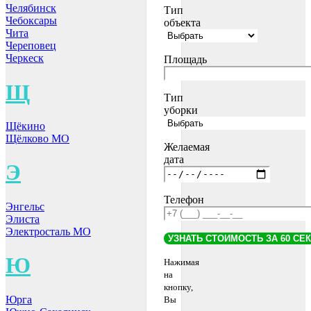
Челябинск
Тип
Чебоксары
объекта
Чита
Череповец
Черкеск
Площадь
Щ
Тип
уборки
Щёкино
Щёлково МО
Желаемая
дата
Э
Телефон
Энгельс
Элиста
Электросталь МО
Ю
Нажимая
на
кнопку,
Юрга
Вы