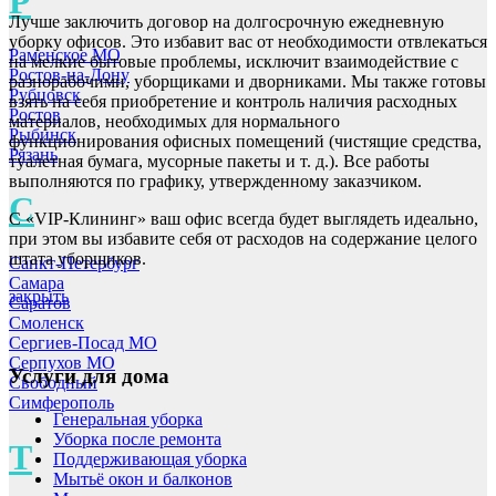
Р
Лучше заключить договор на долгосрочную ежедневную
уборку офисов. Это избавит вас от необходимости отвлекаться
Раменское МО
на мелкие бытовые проблемы, исключит взаимодействие с
Ростов-на-Дону
разнорабочими, уборщиками и дворниками. Мы также готовы
Рубцовск
взять на себя приобретение и контроль наличия расходных
Ростов
материалов, необходимых для нормального
Рыбинск
функционирования офисных помещений (чистящие средства,
Рязань
туалетная бумага, мусорные пакеты и т. д.). Все работы
выполняются по графику, утвержденному заказчиком.
С
С «VIP-Клининг» ваш офис всегда будет выглядеть идеально,
при этом вы избавите себя от расходов на содержание целого
штата уборщиков.
Санкт-Петербург
Самара
закрыть
Саратов
Смоленск
Сергиев-Посад МО
Серпухов МО
Услуги для дома
Свободный
Симферополь
Генеральная уборка
Уборка после ремонта
Т
Поддерживающая уборка
Мытьё окон и балконов