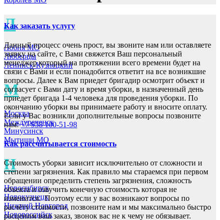
Л
Как заказать услугу
Данный процесс очень прост, вы звоните нам или оставляете
Лобня МО
заявку на сайте, с Вами свяжется Ваш персональный
Люберцы
менеджер который на протяжении всего времени будет на
Ленинск-Кузнецкий
связи с Вами и если понадобится ответит на все возникшие
вопросы. Далее к Вам приедет бригадир осмотрит объект и
М
согласует с Вами дату и время уборки, в назначенный день
приедет бригада 1-4 человека для проведения уборки. По
окончанию уборки вы принимаете работу и вносите оплату.
Москва
Если у Вас возникли дополнительные вопросы позвоните
Междуреченск
нам:
+7 958 100-51-98
Минусинск
Мытищи МО
Как рассчитывается стоимость
Н
Стоимость уборки зависит исключительно от сложности и
степени загрязнения. Как правило мы стараемся при первом
обращении определить степень загрязнения, сложность
Новосибирск
объекта и озвучить конечную стоимость которая не
Новокузнецк
изменится. Поэтому если у вас возникают вопросы по
Нижний Новгород
расчёту стоимости, позвоните нам и мы максимально быстро
Новороссийск
расценим ваш заказ, звонок вас не к чему не обязывает.