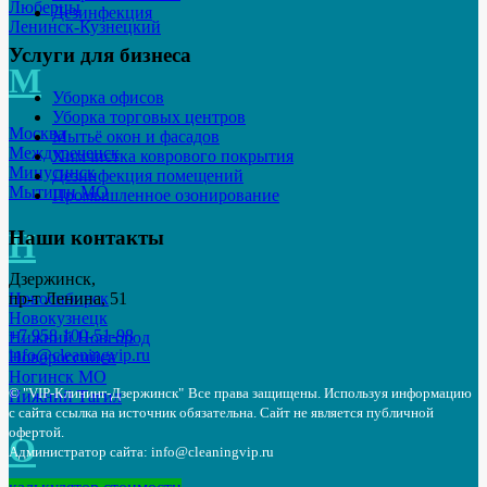
Люберцы
Дезинфекция
Ленинск-Кузнецкий
Услуги для бизнеса
М
Уборка офисов
Уборка торговых центров
Москва
Мытьё окон и фасадов
Междуреченск
Химчистка коврового покрытия
Минусинск
Дезинфекция помещений
Мытищи МО
Промышленное озонирование
Наши контакты
Н
Дзержинск,
Новосибирск
пр-т Ленина, 51
Новокузнецк
+7 958 100-51-98
Нижний Новгород
info@cleaningvip.ru
Новороссийск
Ногинск МО
© "VIP-Клининг-Дзержинск"
Все права защищены. Используя информацию
Нижний Тагил
с сайта ссылка на источник обязательна. Сайт не является публичной
офертой.
О
Администратор сайта: info@cleaningvip.ru