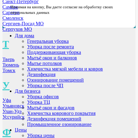
Санкт-Петербург
Самара
Нажимая на кнопку, Вы даете согласие на обработку своих
Саратов
персональных данных
Смоленск
Сергиев-Посад МО
Серпухов МО
Для дома
Т
Генеральная уборка
Уборка после ремонта
Поддерживающая уборка
Мытьё окон и балконов
Тверь
Мытье потолков
Тюмень
Химчистка мягкой мебели и ковров
Томск
Дезинфекция
Озонирование помещений
У
Уборка после ЧП
Для бизнеса
Уборка офисов
Уфа
Уборка ТЦ
Ульяновск
Мытьё окон и фасадов
Улан-Удэ
Химчистка коврового покрытия
Уссурийск
Дезинфекция помещений
Промышленное озонирование
Ф
Цены
Уборка цены