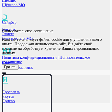
Щёкино
Щёлково МО
Э
Сайдбар
Энгельс
Пользовательское соглашение
Элиста
Электросталь МО
Наш сайт использует файлы cookie для улучшения вашего
опыта. Продолжая использовать сайт, Вы даёте своё
Ю
согласие на обработку и хранение Ваших персональных
данных.
Политика конфиденциальности
|
Пользовательское
соглашение
Юрга
Принять
Южно-Сахалинск
Я
Ярославль
Якутск
Ярцево