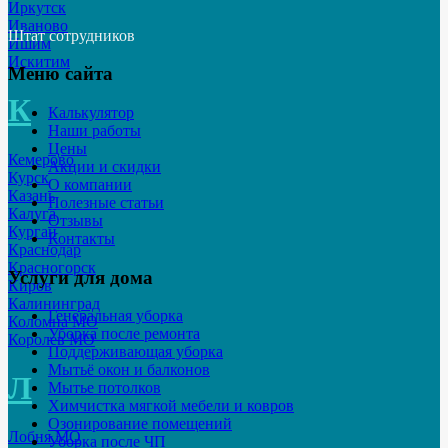
Иркутск
Иваново
Штат сотрудников
Ишим
Искитим
Меню сайта
К
Калькулятор
Наши работы
Цены
Кемерово
Акции и скидки
Курск
О компании
Казань
Полезные статьи
Калуга
Отзывы
Курган
Контакты
Краснодар
Красногорск
Услуги для дома
Киров
Калининград
Генеральная уборка
Коломна МО
Уборка после ремонта
Королев МО
Поддерживающая уборка
Мытьё окон и балконов
Л
Мытье потолков
Химчистка мягкой мебели и ковров
Озонирование помещений
Лобня МО
Уборка после ЧП