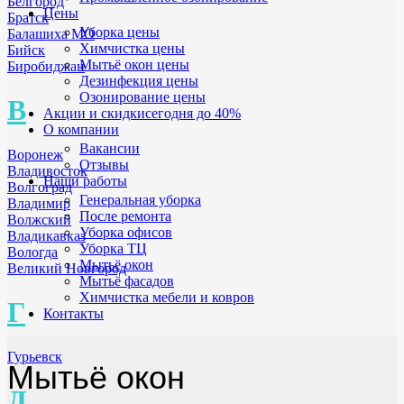
Белгород
Цены
Братск
Уборка цены
Балашиха МО
Химчистка цены
Бийск
Мытьё окон цены
Биробиджан
Дезинфекция цены
Озонирование цены
В
Акции и скидки
сегодня до 40%
О компании
Вакансии
Воронеж
Отзывы
Владивосток
Наши работы
Волгоград
Генеральная уборка
Владимир
После ремонта
Волжский
Уборка офисов
Владикавказ
Уборка ТЦ
Вологда
Мытьё окон
Великий Новгород
Мытьё фасадов
Химчистка мебели и ковров
Г
Контакты
Гурьевск
Мытьё окон
Д