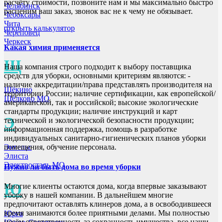
расчёту стоимости, позвоните нам и мы максимально быстро
Челябинск
расценим ваш заказ, звонок вас не к чему не обязывает.
Чебоксары
Чита
открыть калькулятор
Череповец
Черкеск
Какая химия применяется
Щ
Наша компания строго подходит к выбору поставщика
средств для уборки, основными критериям являются: -
наличие аккредитации/права представлять производителя на
Щёкино
территории России; наличие сертификации, как европейской/
Щёлково МО
американской, так и российской; высокие экологические
стандарты продукции; наличие инструкций и карт
Э
технической и экологической безопасности продукции;
информационная поддержка, помощь в разработке
индивидуальных санитарно-гигиенических планов уборки
Энгельс
помещения, обучение персонала.
Элиста
Электросталь МО
Нужно ли быть дома во время уборки
Ю
Многие клиенты остаются дома, когда впервые заказывают
уборку в нашей компании. В дальнейшем многие
предпочитают оставлять клинеров дома, а в освободившееся
время занимаются более приятными делами. Мы полностью
Юрга
несём ответственность за сохранность имущества, все наши