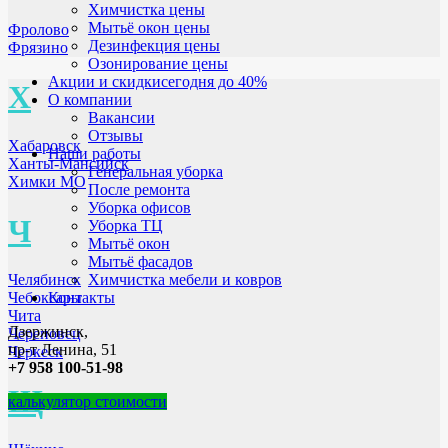
Химчистка цены
Мытьё окон цены
Фролово
Дезинфекция цены
Фрязино
Озонирование цены
Акции и скидки
сегодня до 40%
Х
О компании
Вакансии
Отзывы
Хабаровск
Наши работы
Ханты-Мансийск
Генеральная уборка
Химки МО
После ремонта
Уборка офисов
Ч
Уборка ТЦ
Мытьё окон
Мытьё фасадов
Челябинск
Химчистка мебели и ковров
Чебоксары
Контакты
Чита
Дзержинск,
Череповец
пр-т Ленина, 51
Черкеск
+7 958 100-51-98
Щ
калькулятор стоимости