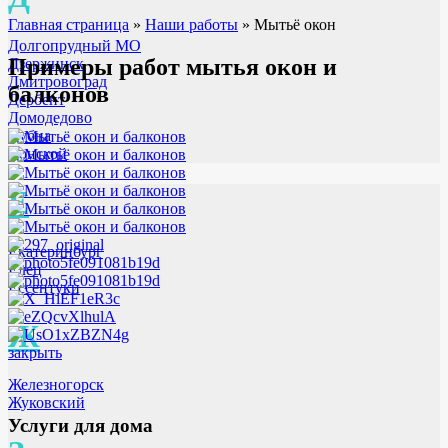
Главная страница
»
Наши работы
»
Мытьё окон
Долгопрудный МО
Примеры работ мытья окон и
Дзержинск
Дмитровоград
балконов
Дербент
Домодедово
Дубна
Донской
Е
Екатеринбург
Елец
Ессентуки
Ж
закрыть
Железногорск
Жуковский
Услуги для дома