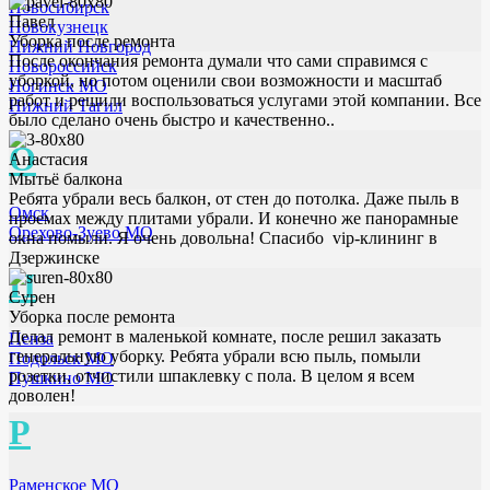
Новосибирск
Павел
Новокузнецк
Уборка после ремонта
Нижний Новгород
После окончания ремонта думали что сами справимся с
Новороссийск
уборкой, но потом оценили свои возможности и масштаб
Ногинск МО
работ и решили воспользоваться услугами этой компании. Все
Нижний Тагил
было сделано очень быстро и качественно..
О
Анастасия
Мытьё балкона
Ребята убрали весь балкон, от стен до потолка. Даже пыль в
Омск
проемах между плитами убрали. И конечно же панорамные
Орехово-Зуево МО
окна помыли. Я очень довольна! Спасибо vip-клининг в
Дзержинске
П
Сурен
Уборка после ремонта
Делал ремонт в маленькой комнате, после решил заказать
Пенза
генеральную уборку. Ребята убрали всю пыль, помыли
Подольск МО
розетки, отчистили шпаклевку с пола. В целом я всем
Пушкино МО
доволен!
Р
Раменское МО