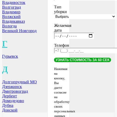
Владивосток
Тип
Волгоград
уборки
Владимир
Волжский
Владикавказ
Желаемая
Вологда
дата
Великий Новгород
Г
Телефон
Гурьевск
Д
Нажимая
на
кнопку,
Долгопрудный МО
Вы
Дзержинск
даете
Дмитровоград
согласие
Дербент
на
Домодедово
обработку
Дубна
своих
Донской
персональных
данных