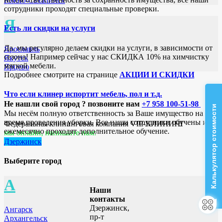
Южно-Сахалинск
сотрудники проходят специальные проверки.
Я
Есть ли скидки на услуги
Да, мы регулярно делаем скидки на услуги, в зависимости от
Ярославль
сезона! Например сейчас у нас СКИДКА 10% на химчистку
Якутск
мягкой мебели.
Ярцево
Подробнее смотрите на странице
АКЦИИ И СКИДКИ
Что если клинер испортит мебель, пол и т.д.
Не нашли свой город ? позвоните нам
+7 958 100-51-98
Калькулятор стоимости
Мы несём полную ответственность за Ваше имущество на
время проведения уборки. Все наши сотрудники обучены и
Федеральная клининговая компания VIP-КЛИНИНГ
ежемесячно проходят дополнительное обучение.
мы онлайн, напишите нам:
Дзержинск
Выберите город
А
Наши
контакты
Дзержинск,
Ангарск
пр-т
Архангельск