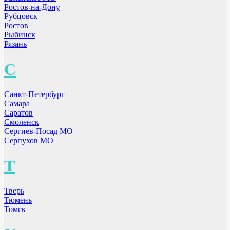
Ростов-на-Дону
Рубцовск
Ростов
Рыбинск
Рязань
С
Санкт-Петербург
Самара
Саратов
Смоленск
Сергиев-Посад МО
Серпухов МО
Т
Тверь
Тюмень
Томск