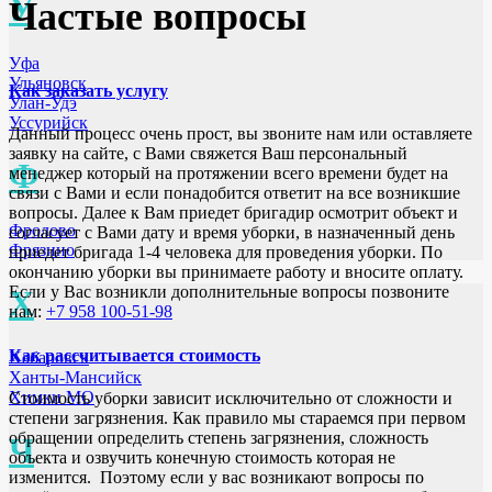
У
Частые вопросы
Уфа
Ульяновск
Как заказать услугу
Улан-Удэ
Уссурийск
Данный процесс очень прост, вы звоните нам или оставляете
заявку на сайте, с Вами свяжется Ваш персональный
Ф
менеджер который на протяжении всего времени будет на
связи с Вами и если понадобится ответит на все возникшие
вопросы. Далее к Вам приедет бригадир осмотрит объект и
Фролово
согласует с Вами дату и время уборки, в назначенный день
Фрязино
приедет бригада 1-4 человека для проведения уборки. По
окончанию уборки вы принимаете работу и вносите оплату.
Если у Вас возникли дополнительные вопросы позвоните
Х
нам:
+7 958 100-51-98
Как рассчитывается стоимость
Хабаровск
Ханты-Мансийск
Химки МО
Стоимость уборки зависит исключительно от сложности и
степени загрязнения. Как правило мы стараемся при первом
обращении определить степень загрязнения, сложность
Ч
объекта и озвучить конечную стоимость которая не
изменится. Поэтому если у вас возникают вопросы по