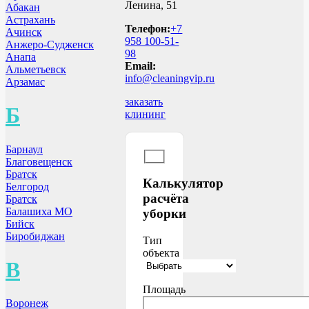
Ленина, 51
Абакан
Астрахань
Телефон:
+7
Ачинск
958 100-51-
Анжеро-Судженск
98
Анапа
Email:
Альметьевск
info@cleaningvip.ru
Арзамас
заказать
Б
клининг
Барнаул
Благовещенск
Братск
Калькулятор
Белгород
расчёта
Братск
Балашиха МО
уборки
Бийск
Биробиджан
Тип
объекта
В
Площадь
Воронеж