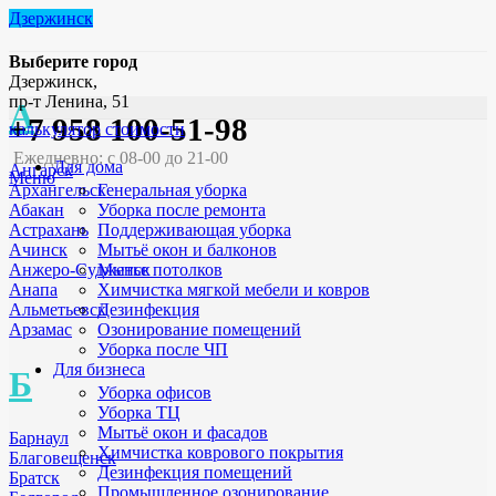
Дзержинск
Выберите город
Дзержинск,
пр-т Ленина, 51
А
+7 958 100-51-98
калькулятор стоимости
Ежедневно: с 08-00 до 21-00
Для дома
Ангарск
Меню
Генеральная уборка
Архангельск
Уборка после ремонта
Абакан
Поддерживающая уборка
Астрахань
Мытьё окон и балконов
Ачинск
Мытье потолков
Анжеро-Судженск
Химчистка мягкой мебели и ковров
Анапа
Дезинфекция
Альметьевск
Озонирование помещений
Арзамас
Уборка после ЧП
Для бизнеса
Б
Уборка офисов
Уборка ТЦ
Мытьё окон и фасадов
Барнаул
Химчистка коврового покрытия
Благовещенск
Дезинфекция помещений
Братск
Промышленное озонирование