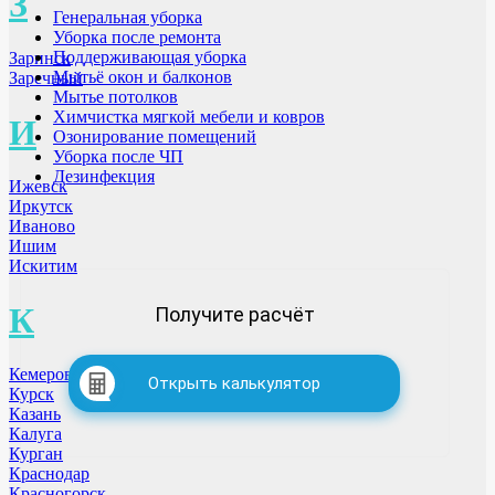
З
Генеральная уборка
Уборка после ремонта
Поддерживающая уборка
Заринск
Мытьё окон и балконов
Заречный
Мытье потолков
Химчистка мягкой мебели и ковров
И
Озонирование помещений
Уборка после ЧП
Дезинфекция
Ижевск
Иркутск
Иваново
Ишим
Искитим
К
Получите расчёт
Кемерово
Открыть калькулятор
Курск
Казань
Калуга
Курган
Краснодар
Красногорск