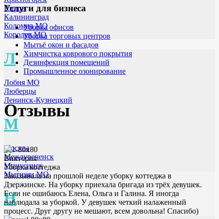
Услуги для бизнеса
Киров
Калининград
Коломна МО
Уборка офисов
Королев МО
Уборка торговых центров
Мытьё окон и фасадов
Химчистка коврового покрытия
Л
Дезинфекция помещений
Промышленное озонирование
Лобня МО
Люберцы
Ленинск-Кузнецкий
Отзывы
М
Москва
Междуреченск
Виктория
Минусинск
Уборка коттеджа
Мытищи МО
Заказывала на прошлой неделе уборку коттеджа в
Дзержинске. На уборку приехала бригада из трёх девушек.
Если не ошибаюсь Елена, Ольга и Галина. Я иногда
Н
наблюдала за уборкой. У девушек четкий налаженный
процесс. Друг другу не мешают, всем довольна! Спасибо)