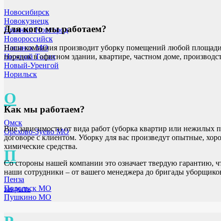
Новосибирск
Новокузнецк
Для кого мы работаем?
Нижний Новгород
Новороссийск
Ногинск МО
Наша компания производит уборку помещений любой площади и
Нижний Тагил
порядок в офисном здании, квартире, частном доме, производ
Новый-Уренгой
Норильск
О
Как мы работаем?
Омск
Вне зависимости от вида работ (уборка квартир или нежилых 
Орехово-Зуево МО
договоре с клиентом. Уборку для вас произведут опытные, х
химические средства.
П
Со стороны нашей компании это означает твердую гарантию, чт
наши сотрудники – от вашего менеджера до бригады уборщиков
Пенза
Подольск МО
закрыть
Пушкино МО