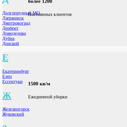
более 1200
Долгопрудный МО
Постоянных клиентов
Дзержинск
Дмитровоград
Дербент
Домодедово
Дубна
Донской
Е
Екатеринбург
Елец
Ессентуки
1500 кв/м
Ж
Ежедневной уборки
Железногорск
Жуковский