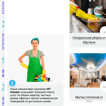
Тверь
Тюмень
Томск
У
Уфа
Ульяновск
Улан-Удэ
Уссурийск
Ф
Фролово
Фрязино
Х
Хабаровск
Ханты-Мансийск