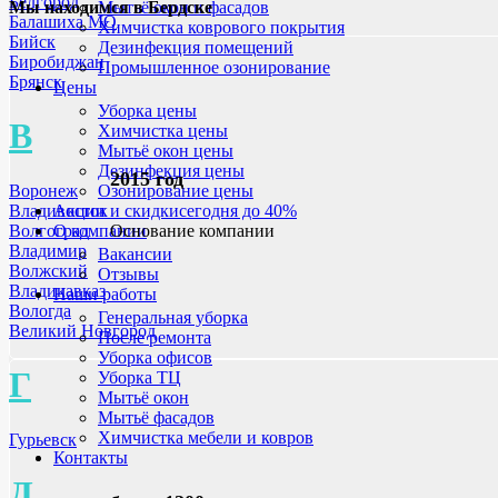
Белгород
Мытьё окон и фасадов
Мы находимся в Бердске
Балашиха МО
Химчистка коврового покрытия
Бийск
Дезинфекция помещений
Биробиджан
Промышленное озонирование
Брянск
Цены
Уборка цены
В
Химчистка цены
Мытьё окон цены
Дезинфекция цены
2015 год
Воронеж
Озонирование цены
Владивосток
Акции и скидки
сегодня до 40%
Основание компании
Волгоград
О компании
Владимир
Вакансии
Волжский
Отзывы
Владикавказ
Наши работы
Вологда
Генеральная уборка
Великий Новгород
После ремонта
Уборка офисов
Г
Уборка ТЦ
Мытьё окон
Мытьё фасадов
Химчистка мебели и ковров
Гурьевск
Контакты
Д