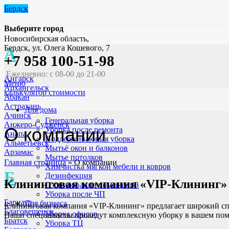
Бердск
Выберите город
Новосибирская область,
Бердск, ул. Олега Кошевого, 7
А
+7 958 100-51-98
Ежедневно: с 08-00 до 21-00
Ангарск
Меню
Архангельск
калькулятор стоимости
Абакан
Астрахань
Для дома
Ачинск
Генеральная уборка
Анжеро-Судженск
О компании
Уборка после ремонта
Анапа
Поддерживающая уборка
Альметьевск
Мытьё окон и балконов
Арзамас
Мытье потолков
Главная страница
»
О компании
Химчистка мягкой мебели и ковров
Б
Дезинфекция
Клининговая компания «VIP-Клининг»
Озонирование помещений
Уборка после ЧП
Барнаул
Для бизнеса
Клининговая компания «VIP-Клининг» предлагает широкий сп
Благовещенск
Уборка офисов
Наши специалисты проведут комплексную уборку в вашем пом
Братск
Уборка ТЦ