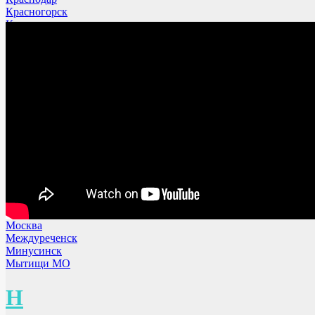
Красногорск
Киров
Калининград
Коломна МО
Королев МО
Л
Лобня МО
Люберцы
Ленинск-Кузнецкий
М
Москва
Междуреченск
Минусинск
Мытищи МО
Н