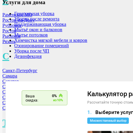
Р
Услуги для дома
Генеральная уборка
Раменское МО
Уборка после ремонта
Ростов-на-Дону
Поддерживающая уборка
Рубцовск
Мытьё окон и балконов
Ростов
Мытье потолков
Рыбинск
Химчистка мягкой мебели и ковров
Рязань
Озонирование помещений
Уборка после ЧП
С
Дезинфекция
Санкт-Петербург
Самара
Саратов
Смоленск
Сергиев-Посад МО
Серпухов МО
Свободный
Симферополь
Т