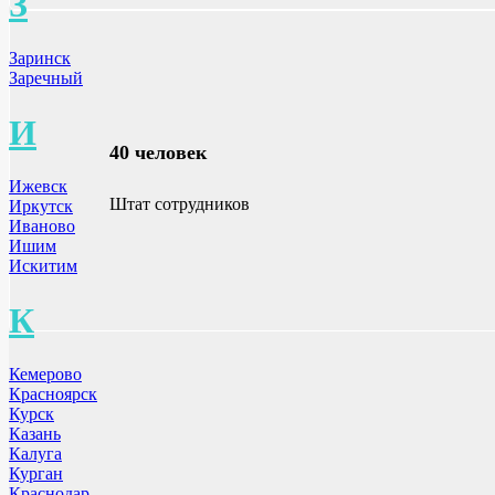
З
Заринск
Заречный
И
40 человек
Ижевск
Штат сотрудников
Иркутск
Иваново
Ишим
Искитим
К
Кемерово
Красноярск
Курск
Казань
Калуга
Курган
Краснодар