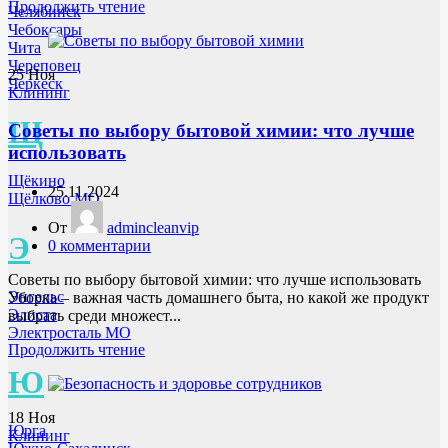
Продолжить чтение
Челябинск
Чебоксары
Чита
Череповец
25
Ноя
Черкеск
Клининг
Щ
Советы по выбору бытовой химии: что лучше
использовать
Щёкино
25.11.2024
Щёлково МО
От
admincleanvip
Э
0
комментарии
Советы по выбору бытовой химии: что лучше использовать
Энгельс
Уборка – важная часть домашнего быта, но какой же продукт
Элиста
выбрать среди множест...
Электросталь МО
Продолжить чтение
Ю
18
Ноя
Юрга
Клининг