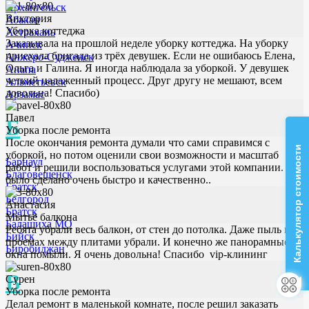
Архангельск
Виктория
Абакан
Уборка коттеджа
Астрахань
Заказывала на прошлой неделе уборку коттеджа. На уборку
Ачинск
приехала бригада из трёх девушек. Если не ошибаюсь Елена,
Анжеро-Судженск
Ольга и Галина. Я иногда наблюдала за уборкой. У девушек
Анапа
четкий налаженный процесс. Друг другу не мешают, всем
Альметьевск
довольна! Спасибо)
Арзамас
Павел
Б
Уборка после ремонта
После окончания ремонта думали что сами справимся с
Калькулятор стоимости
уборкой, но потом оценили свои возможности и масштаб
Барнаул
работ и решили воспользоваться услугами этой компании. Все
Благовещенск
было сделано очень быстро и качественно..
Братск
Белгород
Анастасия
Братск
Мытьё балкона
Балашиха МО
Ребята убрали весь балкон, от стен до потолка. Даже пыль в
Бийск
проемах между плитами убрали. И конечно же панорамные
Биробиджан
окна помыли. Я очень довольна! Спасибо vip-клининг
В
Сурен
Уборка после ремонта
Делал ремонт в маленькой комнате, после решил заказать