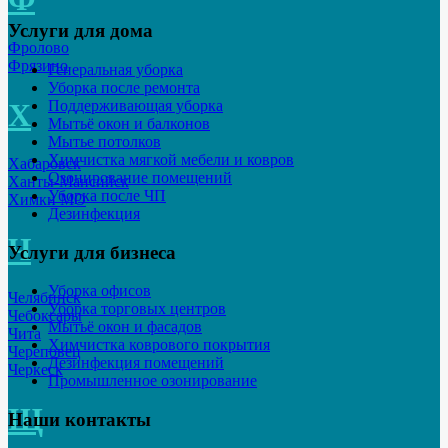
Услуги для дома
Фролово
Фрязино
Генеральная уборка
Уборка после ремонта
Х
Поддерживающая уборка
Мытьё окон и балконов
Мытье потолков
Химчистка мягкой мебели и ковров
Хабаровск
Озонирование помещений
Ханты-Мансийск
Уборка после ЧП
Химки МО
Дезинфекция
Ч
Услуги для бизнеса
Уборка офисов
Челябинск
Уборка торговых центров
Чебоксары
Мытьё окон и фасадов
Чита
Химчистка коврового покрытия
Череповец
Дезинфекция помещений
Черкеск
Промышленное озонирование
Щ
Наши контакты