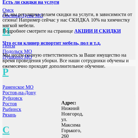
Есть ли скидки на услуги
Омск
Да, мы регулярно делаем скидки на услуги, в зависимости от
Орехово-Зуево МО
сезона! Например сейчас у нас СКИДКА 10% на химчистку
мягкой мебели.
П
Подробнее смотрите на странице
АКЦИИ И СКИДКИ
Что если клинер испортит мебель, пол и т.д.
Пенза
Подольск МО
Мы несём полную ответственность за Ваше имущество на
Пушкино МО
время проведения уборки. Все наши сотрудники обучены и
ежемесячно проходят дополнительное обучение.
Р
Раменское МО
Ростов-на-Дону
Рубцовск
Адрес:
Ростов
Нижний
Рыбинск
Новгород,
Рязань
ул.
Максима
С
Горького,
260