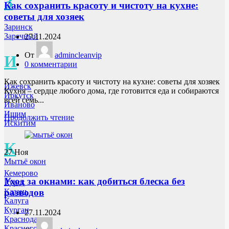
З
Как сохранить красоту и чистоту на кухне:
советы для хозяек
Заринск
Заречный
27.11.2024
От
admincleanvip
И
0
комментарии
Как сохранить красоту и чистоту на кухне: советы для хозяек
Ижевск
Кухня – сердце любого дома, где готовится еда и собираются
Иркутск
всей семь...
Иваново
Ишим
Продолжить чтение
Искитим
К
27
Ноя
Мытьё окон
Кемерово
Уход за окнами: как добиться блеска без
Курск
разводов
Казань
Калуга
Курган
27.11.2024
Краснодар
Красногорск