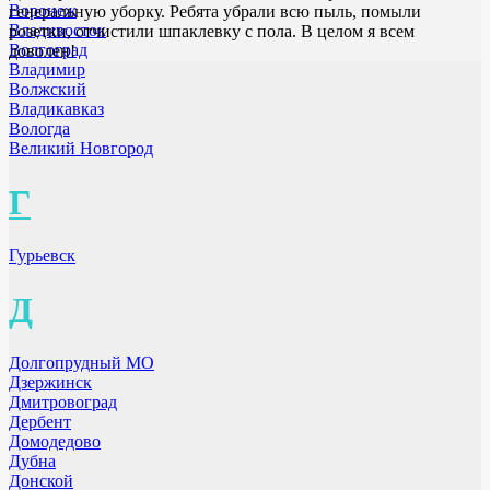
Воронеж
генеральную уборку. Ребята убрали всю пыль, помыли
Владивосток
розетки, отчистили шпаклевку с пола. В целом я всем
Волгоград
доволен!
Владимир
Волжский
Владикавказ
Вологда
Великий Новгород
Г
Гурьевск
Д
Долгопрудный МО
Дзержинск
Дмитровоград
Дербент
Домодедово
Дубна
Донской