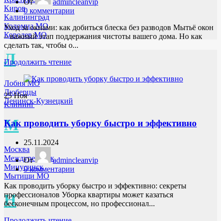
От
admincleanvip
Киров
0
комментарии
Калининград
Коломна МО
Уход за окнами: как добиться блеска без разводов Мытьё окон
Королев МО
– важный этап поддержания чистоты вашего дома. Но как
сделать так, чтобы о...
Л
Продолжить чтение
Лобня МО
Люберцы
25
Ноя
Ленинск-Кузнецкий
Клининг
М
Как проводить уборку быстро и эффективно
25.11.2024
Москва
Междуреченск
От
admincleanvip
Минусинск
0
комментарии
Мытищи МО
Как проводить уборку быстро и эффективно: секреты
профессионалов Уборка квартиры может казаться
Н
бесконечным процессом, но профессионал...
Продолжить чтение