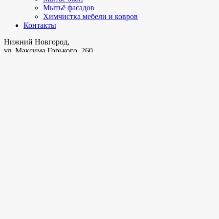
Мытьё фасадов
Химчистка мебели и ковров
Контакты
Нижний Новгород,
ул. Максима Горького, 260
+7 958 100-51-98
калькулятор стоимости
Пользовательское соглашение
Наш сайт использует файлы cookie для улучшения вашего
опыта. Продолжая использовать сайт, Вы даёте своё
согласие на обработку и хранение Ваших персональных
данных.
Политика конфиденциальности
|
Пользовательское
соглашение
Принять