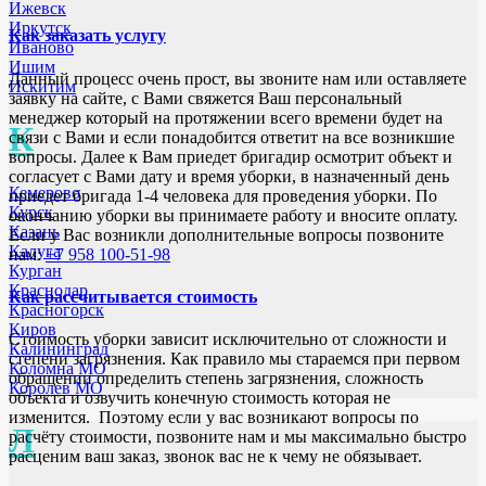
Ижевск
Иркутск
Как заказать услугу
Иваново
Ишим
Данный процесс очень прост, вы звоните нам или оставляете
Искитим
заявку на сайте, с Вами свяжется Ваш персональный
менеджер который на протяжении всего времени будет на
К
связи с Вами и если понадобится ответит на все возникшие
вопросы. Далее к Вам приедет бригадир осмотрит объект и
согласует с Вами дату и время уборки, в назначенный день
Кемерово
приедет бригада 1-4 человека для проведения уборки. По
Курск
окончанию уборки вы принимаете работу и вносите оплату.
Казань
Если у Вас возникли дополнительные вопросы позвоните
Калуга
нам:
+7 958 100-51-98
Курган
Краснодар
Как рассчитывается стоимость
Красногорск
Киров
Стоимость уборки зависит исключительно от сложности и
Калининград
степени загрязнения. Как правило мы стараемся при первом
Коломна МО
обращении определить степень загрязнения, сложность
Королев МО
объекта и озвучить конечную стоимость которая не
изменится. Поэтому если у вас возникают вопросы по
Л
расчёту стоимости, позвоните нам и мы максимально быстро
расценим ваш заказ, звонок вас не к чему не обязывает.