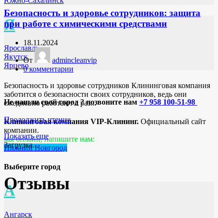
Южно-Сахалинск
Безопасность и здоровье сотрудников: защита
Я
при работе с химическими средствами
18.11.2024
Ярославль
Якутск
От
admincleanvip
Ярцево
0
комментарии
Безопасность и здоровье сотрудников Клининговая компания
заботится о безопасности своих сотрудников, ведь они
Не нашли свой город ? позвоните нам
+7 958 100-51-98
ежедневно работают с раз...
Продолжить чтение
Клининговая компания VIP-Клининг.
Официальный сайт
компании.
Показать еще
мы онлайн, напишите нам:
Загрузка...
Нижний Новгород
Выберите город
Отзывы
А
Ангарск