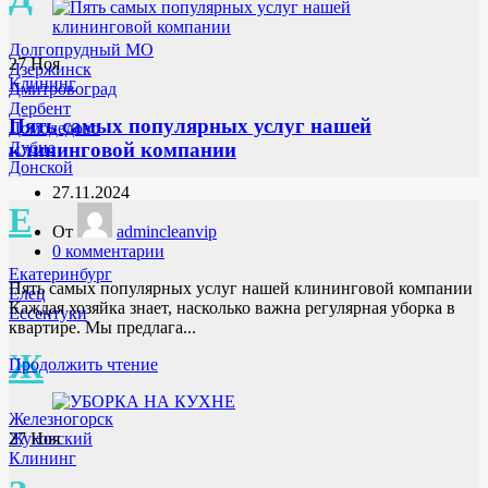
Долгопрудный МО
27
Ноя
Дзержинск
Клининг
Дмитровоград
Дербент
Пять самых популярных услуг нашей
Домодедово
Дубна
клининговой компании
Донской
27.11.2024
Е
От
admincleanvip
0
комментарии
Екатеринбург
Пять самых популярных услуг нашей клининговой компании
Елец
Каждая хозяйка знает, насколько важна регулярная уборка в
Ессентуки
квартире. Мы предлага...
Ж
Продолжить чтение
Железногорск
27
Ноя
Жуковский
Клининг