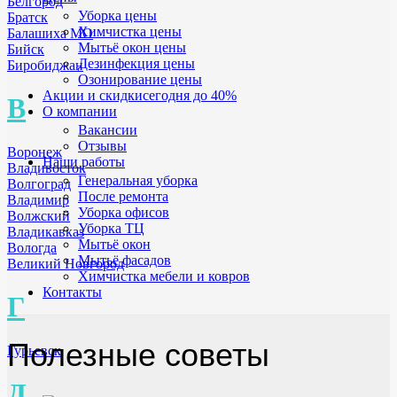
Белгород
Уборка цены
Братск
Химчистка цены
Балашиха МО
Мытьё окон цены
Бийск
Дезинфекция цены
Биробиджан
Озонирование цены
Акции и скидки
сегодня до 40%
В
О компании
Вакансии
Отзывы
Воронеж
Наши работы
Владивосток
Генеральная уборка
Волгоград
После ремонта
Владимир
Уборка офисов
Волжский
Уборка ТЦ
Владикавказ
Мытьё окон
Вологда
Мытьё фасадов
Великий Новгород
Химчистка мебели и ковров
Контакты
Г
Полезные советы
Гурьевск
Д