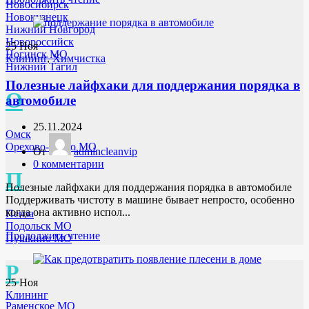
Новосибирск
Новокузнецк
Нижний Новгород
Новороссийск
25
Ноя
Ногинск МО
Клининг
,
Химчистка
Нижний Тагил
Полезные лайфхаки для поддержания порядка в
О
автомобиле
25.11.2024
Омск
Орехово-Зуево МО
От
admincleanvip
0
комментарии
П
Полезные лайфхаки для поддержания порядка в автомобиле
Поддерживать чистоту в машине бывает непросто, особенно
когда она активно испол...
Пенза
Подольск МО
Продолжить чтение
Пушкино МО
Р
25
Ноя
Клининг
Раменское МО