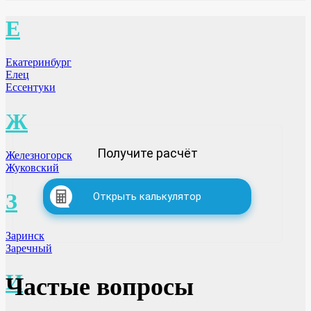
Е
Екатеринбург
Елец
Ессентуки
Ж
Получите расчёт
Железногорск
Жуковский
З
Открыть калькулятор
Заринск
Заречный
И
Частые вопросы