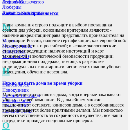
открыть калькулятор
Лобня МО
Люберцы
Ленинск-Кузнецкий
Какая химия применяется
М
Наша компания строго подходит к выбору поставщика
средств для уборки, основными критериям являются: -
наличие аккредитации/права представлять производителя на
территории России; наличие сертификации, как европейской/
Москва
американской, так и российской; высокие экологические
Междуреченск
стандарты продукции; наличие инструкций и карт
Минусинск
технической и экологической безопасности продукции;
Мытищи МО
информационная поддержка, помощь в разработке
индивидуальных санитарно-гигиенических планов уборки
Н
помещения, обучение персонала.
Нужно ли быть дома во время уборки
Новосибирск
Новокузнецк
Многие клиенты остаются дома, когда впервые заказывают
Нижний Новгород
уборку в нашей компании. В дальнейшем многие
Новороссийск
предпочитают оставлять клинеров дома, а в освободившееся
Ногинск МО
время занимаются более приятными делами. Мы полностью
Нижний Тагил
несём ответственность за сохранность имущества, все наши
сотрудники проходят специальные проверки.
О