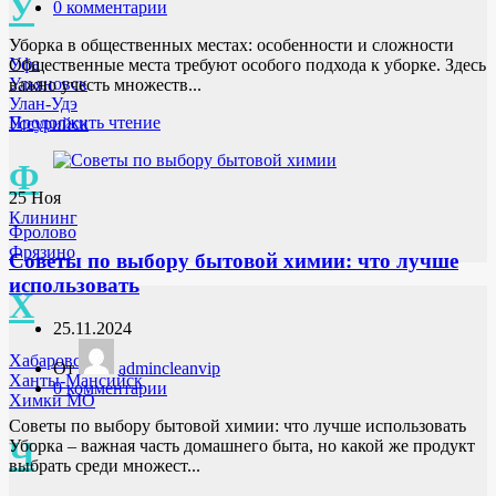
У
0
комментарии
Уборка в общественных местах: особенности и сложности
Уфа
Общественные места требуют особого подхода к уборке. Здесь
Ульяновск
важно учесть множеств...
Улан-Удэ
Продолжить чтение
Уссурийск
Ф
25
Ноя
Клининг
Фролово
Фрязино
Советы по выбору бытовой химии: что лучше
использовать
Х
25.11.2024
Хабаровск
От
admincleanvip
Ханты-Мансийск
0
комментарии
Химки МО
Советы по выбору бытовой химии: что лучше использовать
Ч
Уборка – важная часть домашнего быта, но какой же продукт
выбрать среди множест...