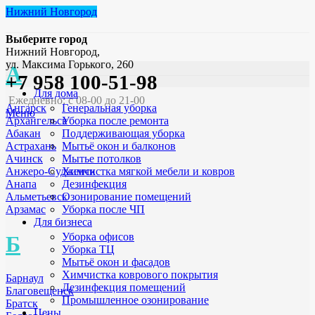
Нижний Новгород
Выберите город
Нижний Новгород,
ул. Максима Горького, 260
А
+7 958 100-51-98
Для дома
Ежедневно: с 08-00 до 21-00
Генеральная уборка
Ангарск
Меню
Уборка после ремонта
Архангельск
Поддерживающая уборка
Абакан
Мытьё окон и балконов
Астрахань
Мытье потолков
Ачинск
Химчистка мягкой мебели и ковров
Анжеро-Судженск
Дезинфекция
Анапа
Озонирование помещений
Альметьевск
Уборка после ЧП
Арзамас
Для бизнеса
Уборка офисов
Б
Уборка ТЦ
Мытьё окон и фасадов
Химчистка коврового покрытия
Барнаул
Дезинфекция помещений
Благовещенск
Промышленное озонирование
Братск
Цены