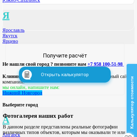
Южно-Сахалинск
Я
Ярославль
Якутск
Ярцево
Получите расчёт
Не нашли свой город ? позвоните нам
+7 958 100-51-98
Открыть калькулятор
Клининговая компания VIP-Клининг.
Официальный сайт
Калькулятор стоимости
компании.
мы онлайн, напишите нам:
Нижний Новгород
Выберите город
Фотогалерея
наших работ
А
В данном разделе представлены реальные фотографии
различных типов объектов, которым мы оказывали те или
Ангарск