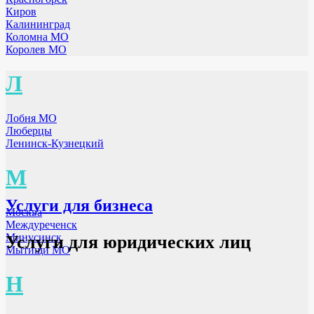
Киров
Калининград
Коломна МО
Королев МО
Л
Лобня МО
Люберцы
Ленинск-Кузнецкий
М
Услуги для бизнеса
Москва
Междуреченск
Минусинск
Услуги для юридических лиц
Мытищи МО
Н