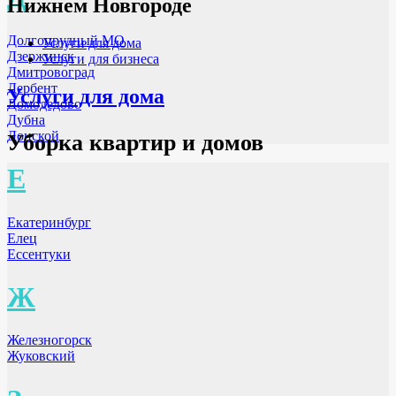
Нижнем Новгороде
Долгопрудный МО
Услуги для дома
Дзержинск
Услуги для бизнеса
Дмитровоград
Дербент
Услуги для дома
Домодедово
Дубна
Донской
Уборка квартир и домов
Е
Екатеринбург
Елец
Ессентуки
Ж
Железногорск
Жуковский