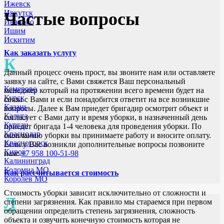
Ижевск
Иркутск
Частые вопросы
Иваново
Ишим
Искитим
Как заказать услугу
К
Данный процесс очень прост, вы звоните нам или оставляете
заявку на сайте, с Вами свяжется Ваш персональный
Кемерово
менеджер который на протяжении всего времени будет на
Курск
связи с Вами и если понадобится ответит на все возникшие
Казань
вопросы. Далее к Вам приедет бригадир осмотрит объект и
Калуга
согласует с Вами дату и время уборки, в назначенный день
Курган
приедет бригада 1-4 человека для проведения уборки. По
Краснодар
окончанию уборки вы принимаете работу и вносите оплату.
Красногорск
Если у Вас возникли дополнительные вопросы позвоните
Киров
нам:
+7 958 100-51-98
Калининград
Коломна МО
Как рассчитывается стоимость
Королев МО
Стоимость уборки зависит исключительно от сложности и
Л
степени загрязнения. Как правило мы стараемся при первом
обращении определить степень загрязнения, сложность
объекта и озвучить конечную стоимость которая не