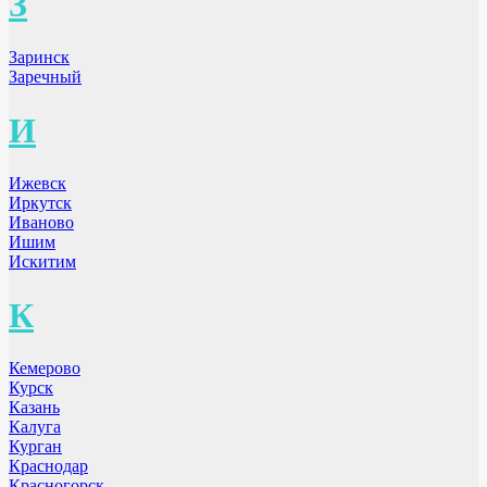
З
Заринск
Заречный
И
Ижевск
Иркутск
Иваново
Ишим
Искитим
К
Кемерово
Курск
Казань
Калуга
Курган
Краснодар
Красногорск