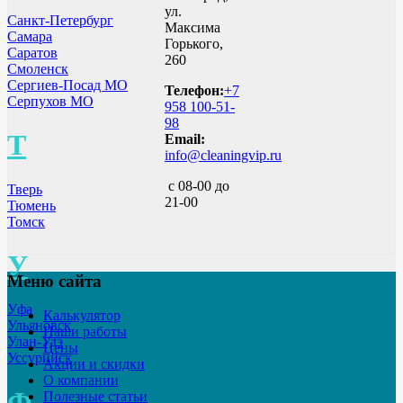
ул.
Санкт-Петербург
Максима
Самара
Горького,
Саратов
260
Смоленск
Сергиев-Посад МО
Телефон:
+7
Серпухов МО
958 100-51-
98
Т
Email:
info@cleaningvip.ru
с 08-00 до
Тверь
21-00
Тюмень
Томск
У
Меню сайта
Уфа
Калькулятор
Ульяновск
Наши работы
Улан-Удэ
Цены
Уссурийск
Акции и скидки
О компании
Ф
Полезные статьи