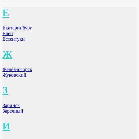
Е
Екатеринбург
Елец
Ессентуки
Ж
Железногорск
Жуковский
З
Заринск
Заречный
И