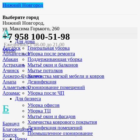
Нижний Новгород
Выберите город
Нижний Новгород,
ул. Максима Горького, 260
А
+7 958 100-51-98
Для дома
Ежедневно: с 08-00 до 21-00
Генеральная уборка
Ангарск
Меню
Уборка после ремонта
Архангельск
Поддерживающая уборка
Абакан
Мытьё окон и балконов
Астрахань
Мытье потолков
Ачинск
Химчистка мягкой мебели и ковров
Анжеро-Судженск
Дезинфекция
Анапа
Озонирование помещений
Альметьевск
Уборка после ЧП
Арзамас
Для бизнеса
Уборка офисов
Б
Уборка ТЦ
Мытьё окон и фасадов
Химчистка коврового покрытия
Барнаул
Дезинфекция помещений
Благовещенск
Промышленное озонирование
Братск
Цены