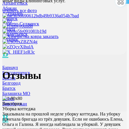
иные виды клининговых услуг.
Архангельск
Абакан
открыть все фото
Астрахань
Ачинск
Анжеро-Судженск
Анапа
Альметьевск
Арзамас
Б
Барнаул
Отзывы
Благовещенск
Братск
Белгород
Братск
Балашиха МО
Бийск
Виктория
Биробиджан
Уборка коттеджа
Заказывала на прошлой неделе уборку коттеджа. На уборку
В
приехала бригада из трёх девушек. Если не ошибаюсь Елена,
Ольга и Галина. Я иногда наблюдала за уборкой. У девушек