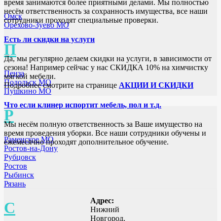
время занимаются более приятными делами. Мы полностью
несём ответственность за сохранность имущества, все наши
Омск
сотрудники проходят специальные проверки.
Орехово-Зуево МО
Есть ли скидки на услуги
П
Да, мы регулярно делаем скидки на услуги, в зависимости от
сезона! Например сейчас у нас СКИДКА 10% на химчистку
Пенза
мягкой мебели.
Подольск МО
Подробнее смотрите на странице
АКЦИИ И СКИДКИ
Пушкино МО
Что если клинер испортит мебель, пол и т.д.
Р
Мы несём полную ответственность за Ваше имущество на
время проведения уборки. Все наши сотрудники обучены и
Раменское МО
ежемесячно проходят дополнительное обучение.
Ростов-на-Дону
Рубцовск
Ростов
Рыбинск
Рязань
Адрес:
С
Нижний
Новгород,