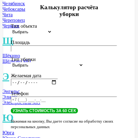
Челябинск
Калькулятор расчёта
Чебоксары
уборки
Чита
Череповец
Черкеск
Тип объекта
Щ
Площадь
Щёкино
Тип уборки
Щёлково МО
Э
Желаемая дата
Энгельс
Телефон
Элиста
Электросталь МО
Ю
Нажимая на кнопку, Вы даете согласие на обработку своих
персональных данных
Юрга