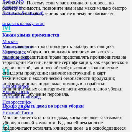
Лобня МО
изменится. Поэтому если у вас возникают вопросы по
Люберцы
расчёту стоимости, позвоните нам и мы максимально быстро
Ленинск-Кузнецкий
расценим ваш заказ, звонок вас не к чему не обязывает.
открыть калькулятор
М
Какая химия применяется
Москва
Наша компания строго подходит к выбору поставщика
Междуреченск
средств для уборки, основными критериям являются: -
Минусинск
наличие аккредитации/права представлять производителя на
Мытищи МО
территории России; наличие сертификации, как европейской/
американской, так и российской; высокие экологические
Н
стандарты продукции; наличие инструкций и карт
технической и экологической безопасности продукции;
информационная поддержка, помощь в разработке
Новосибирск
индивидуальных санитарно-гигиенических планов уборки
Новокузнецк
помещения, обучение персонала.
Нижний Новгород
Новороссийск
Нужно ли быть дома во время уборки
Ногинск МО
Нижний Тагил
Многие клиенты остаются дома, когда впервые заказывают
уборку в нашей компании. В дальнейшем многие
О
предпочитают оставлять клинеров дома, а в освободившееся