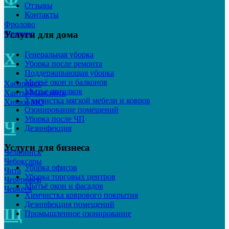
Отзывы
Контакты
Фролово
Услуги для дома
Фрязино
Х
Генеральная уборка
Уборка после ремонта
Поддерживающая уборка
Мытьё окон и балконов
Хабаровск
Мытье потолков
Ханты-Мансийск
Химчистка мягкой мебели и ковров
Химки МО
Озонирование помещений
Уборка после ЧП
Ч
Дезинфекция
Услуги для бизнеса
Челябинск
Чебоксары
Уборка офисов
Чита
Уборка торговых центров
Череповец
Мытьё окон и фасадов
Черкеск
Химчистка коврового покрытия
Дезинфекция помещений
Щ
Промышленное озонирование