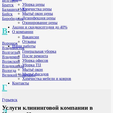
Белгород
Уборка цены
Братск
Химчистка цены
Балашиха МО
Мытьё окон цены
Бийск
Дезинфекция цены
Биробиджан
Озонирование цены
Акции и скидки
сегодня до 40%
В
О компании
Вакансии
Отзывы
Воронеж
Наши работы
Владивосток
Генеральная уборка
Волгоград
После ремонта
Владимир
Уборка офисов
Волжский
Уборка ТЦ
Владикавказ
Мытьё окон
Вологда
Мытьё фасадов
Великий Новгород
Химчистка мебели и ковров
Контакты
Г
Гурьевск
Услуги клининговой компании в
Д