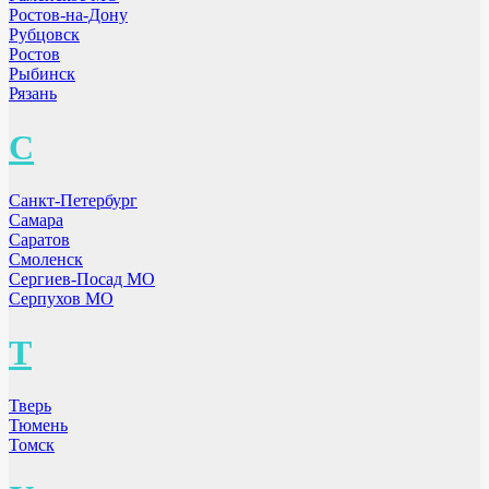
Ростов-на-Дону
Рубцовск
Ростов
Рыбинск
Рязань
С
Санкт-Петербург
Самара
Саратов
Смоленск
Сергиев-Посад МО
Серпухов МО
Т
Тверь
Тюмень
Томск