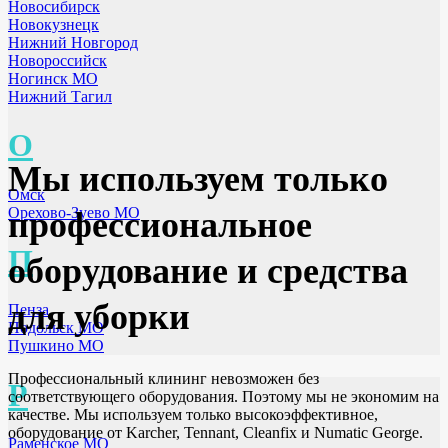
Новосибирск
Новокузнецк
Нижний Новгород
Новороссийск
Ногинск МО
Нижний Тагил
О
Мы используем только
Омск
Орехово-Зуево МО
профессиональное
П
оборудование и средства
для уборки
Пенза
Подольск МО
Пушкино МО
Профессиональный клининг невозможен без
Р
соответствующего оборудования. Поэтому мы не экономим на
качестве. Мы используем только высокоэффективное,
оборудование от Karcher, Tennant, Cleanfix и Numatic George.
Раменское МО