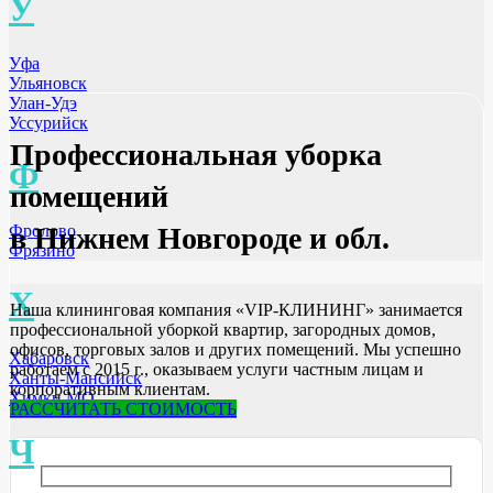
У
Уфа
Ульяновск
Улан-Удэ
Уссурийск
Профессиональная уборка
Ф
помещений
Фролово
в Нижнем Новгороде и обл.
Фрязино
Х
Наша клининговая компания «VIP-КЛИНИНГ» занимается
профессиональной уборкой квартир, загородных домов,
офисов, торговых залов и других помещений. Мы успешно
Хабаровск
работаем с 2015 г., оказываем услуги частным лицам и
Ханты-Мансийск
корпоративным клиентам.
Химки МО
РАССЧИТАТЬ СТОИМОСТЬ
Ч