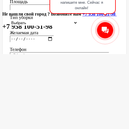
Площадь
напишите мне. Сейчас я
онлайн!
Не нашли свой город ? позвоните нам
+7 958 100-51-98
Тип уборки
+7 958 100-51-98
Желаемая дата
Телефон
Нажимая на кнопку, Вы даете согласие на обработку своих
персональных данных
Для дома
Генеральная уборка
Уборка после ремонта
Поддерживающая уборка
Мытьё окон и балконов
Мытье потолков