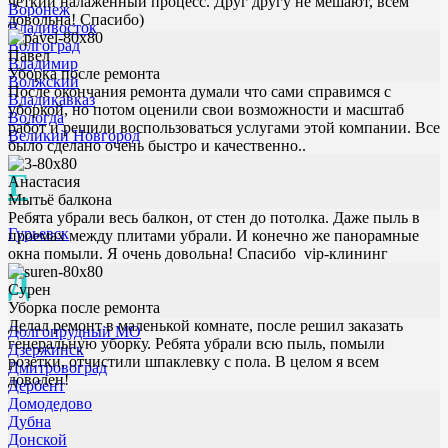
четкий налаженный процесс. Друг другу не мешают, всем
Воронеж
довольна! Спасибо)
Владивосток
Волгоград
Павел
Владимир
Уборка после ремонта
Волжский
После окончания ремонта думали что сами справимся с
Владикавказ
уборкой, но потом оценили свои возможности и масштаб
Вологда
работ и решили воспользоваться услугами этой компании. Все
Великий Новгород
было сделано очень быстро и качественно..
Г
Анастасия
Мытьё балкона
Ребята убрали весь балкон, от стен до потолка. Даже пыль в
Гурьевск
проемах между плитами убрали. И конечно же панорамные
окна помыли. Я очень довольна! Спасибо vip-клининг
Д
Сурен
Уборка после ремонта
Делал ремонт в маленькой комнате, после решил заказать
Долгопрудный МО
генеральную уборку. Ребята убрали всю пыль, помыли
Дзержинск
розетки, отчистили шпаклевку с пола. В целом я всем
Дмитровоград
доволен!
Дербент
Домодедово
Дубна
Донской